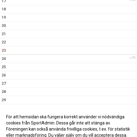
17
18
19
20
21
22
23
v.35
24
25
26
27
28
29
30
v.36
31
För att hemsidan ska fungera korrekt använder vi nödvändiga
cookies från SportAdmin. Dessa går inte att stänga av.
Föreningen kan också använda frivilliga cookies, t.ex. för statistik
eller marknadsföring. Du väljer själv om du vill acceptera dessa.