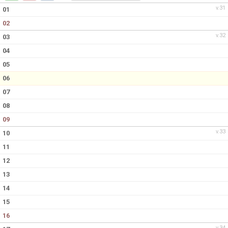
BILDGALLERI
v.31
01
02
DOKUMENT
v.32
03
04
05
06
07
08
09
v.33
10
11
12
13
14
15
16
v.34