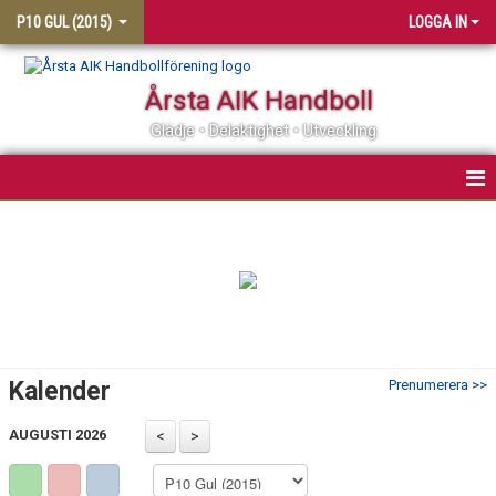
P10 GUL (2015)
LOGGA IN
Årsta AIK Handboll
Glädje • Delaktighet • Utveckling
HEM
KONTAKT
NYHETER
KALENDER
Kalender
Prenumerera >>
MATCHER
AUGUSTI 2026
TRUPPEN