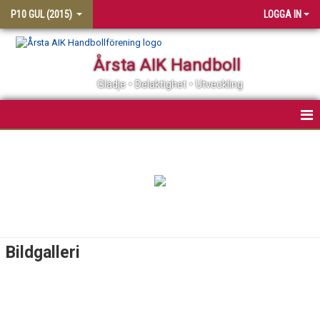
P10 GUL (2015)
LOGGA IN
Årsta AIK Handboll
Glädje • Delaktighet • Utveckling
HEM
KONTAKT
NYHETER
KALENDER
Bildgalleri
MATCHER
TRUPPEN