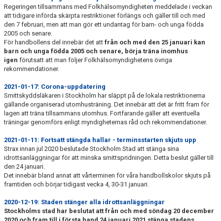
Regeringen tillsammans med Folkhälsomyndigheten meddelade i veckan
att tidigare införda skärpta restriktioner förlängs och gäller till och med
den 7 februari, men att man gör ett undantag för barn- och unga födda
2005 och senare.
För handbollens del innebär det att
från och med den 25 januari kan
barn och unga födda 2005 och senare, börja träna inomhus
igen
förutsatt att man följer Folkhälsomyndighetens övriga
rekommendationer.
2021-01-17: Corona-uppdatering
Smittskyddsläkaren i Stockholm har släppt på de lokala restriktionerna
gällande organiserad utomhusträning. Det innebär att det är fritt fram för
lagen att träna tillsammans utomhus. Fortfarande gäller att eventuella
träningar genomförs enligt myndigheternas råd och rekommendationer.
2021-01-11: Fortsatt stängda hallar - terminsstarten skjuts upp
Strax innan jul 2020 beslutade Stockholm Stad att stänga sina
idrottsanläggningar för att minska smittspridningen. Detta beslut gäller till
den 24 januari.
Det innebär bland annat att vårterminen för våra handbollskolor skjuts på
framtiden och börjar tidigast vecka 4, 30-31 januari.
2020-12-19: Staden stänger alla idrottsanläggningar
Stockholms stad har beslutat att från och med söndag 20 december
2020 och fram till i första hand 24 januari 2021 stänga stadens