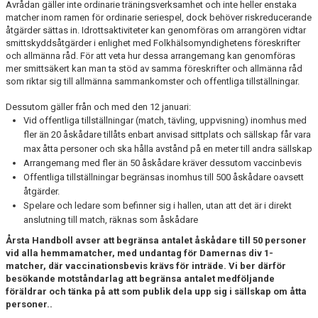
Avrådan gäller inte ordinarie träningsverksamhet och inte heller enstaka
LEDARGUIDEN
matcher inom ramen för ordinarie seriespel, dock behöver riskreducerande
åtgärder sättas in. Idrottsaktiviteter kan genomföras om arrangören vidtar
smittskyddsåtgärder i enlighet med Folkhälsomyndighetens föreskrifter
och allmänna råd. För att veta hur dessa arrangemang kan genomföras
mer smittsäkert kan man ta stöd av samma föreskrifter och allmänna råd
som riktar sig till allmänna sammankomster och offentliga tillställningar.
Dessutom gäller från och med den 12 januari:
Vid offentliga tillställningar (match, tävling, uppvisning) inomhus med
fler än 20 åskådare tillåts enbart anvisad sittplats och sällskap får vara
max åtta personer och ska hålla avstånd på en meter till andra sällskap
Arrangemang med fler än 50 åskådare kräver dessutom vaccinbevis
Offentliga tillställningar begränsas inomhus till 500 åskådare oavsett
åtgärder.
Spelare och ledare som befinner sig i hallen, utan att det är i direkt
anslutning till match, räknas som åskådare
Årsta Handboll avser att begränsa antalet åskådare till 50 personer
vid alla hemmamatcher, med undantag för Damernas div 1-
matcher, där vaccinationsbevis krävs för inträde. Vi ber därför
besökande motståndarlag att begränsa antalet medföljande
föräldrar och tänka på att som publik dela upp sig i sällskap om åtta
personer..