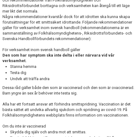
och rekommendationer från Folkhälsomyndigheten och
Riksidrottsförbundet borttagna och verksamheten kan återgå till ett läge
mer likt det normala.
Några rekommendationer kvarstår dock för att idrotten ska kunna skapa
förutsättningar för ett smittsäkert idrottande. Följande rekommendationer
gäller för verksamhet inom svensk handboll (rekommendationerna är en
sammanställning av Folkhälsomyndighetens-, Riksidrottsförbundets- och
Svenska Handbollförbundets rekommendationer):
För verksamhet inom svensk handboll gäller
Den som har symptom ska inte delta i eller närvara vid vår
verksamhet.
Stanna hemma
Testa dig
Undvik att träffa andra
Dessa råd gäller både den som är vaccinerad och den som är ovaccinerad.
Barn yngre än sex år behöver inte testa sig.
Alla har ett fortsatt ansvar att förhindra smittspridning. Vaccination är det
bästa sättet att undvika allvarlig sjukdom och spridning av covid-19. På
Folkhälsomyndighetens webbplats finns information om vaccinationen.
Om du inte är vaccinerad
Skydda dig själv och andra mot att smittas.