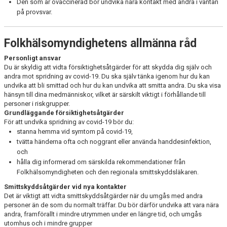
Den som är ovaccinerad bör undvika nära kontakt med andra i väntan
på provsvar.
Folkhälsomyndighetens allmänna råd
Personligt ansvar
Du är skyldig att vidta försiktighetsåtgärder för att skydda dig själv och
andra mot spridning av covid-19. Du ska själv tänka igenom hur du kan
undvika att bli smittad och hur du kan undvika att smitta andra. Du ska visa
hänsyn till dina medmänniskor, vilket är särskilt viktigt i förhållande till
personer i riskgrupper.
Grundläggande försiktighetsåtgärder
För att undvika spridning av covid-19 bör du:
stanna hemma vid symtom på covid-19,
tvätta händerna ofta och noggrant eller använda handdesinfektion,
och
hålla dig informerad om särskilda rekommendationer från
Folkhälsomyndigheten och den regionala smittskyddsläkaren.
Smittskyddsåtgärder vid nya kontakter
Det är viktigt att vidta smittskyddsåtgärder när du umgås med andra
personer än de som du normalt träffar. Du bör därför undvika att vara nära
andra, framförallt i mindre utrymmen under en längre tid, och umgås
utomhus och i mindre grupper