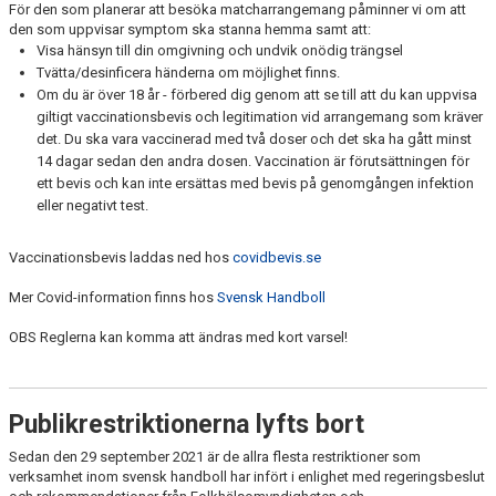
För den som planerar att besöka matcharrangemang påminner vi om att
den som uppvisar symptom ska stanna hemma samt att:
Visa hänsyn till din omgivning och undvik onödig trängsel
Tvätta/desinficera händerna om möjlighet finns.
Om du är över 18 år - förbered dig genom att se till att du kan uppvisa
giltigt vaccinationsbevis och legitimation vid arrangemang som kräver
det. Du ska vara vaccinerad med två doser och det ska ha gått minst
14 dagar sedan den andra dosen. Vaccination är förutsättningen för
ett bevis och kan inte ersättas med bevis på genomgången infektion
eller negativt test.
Vaccinationsbevis laddas ned hos
covidbevis.se
Mer Covid-information finns hos
Svensk Handboll
OBS Reglerna kan komma att ändras med kort varsel!
Publikrestriktionerna lyfts bort
Sedan den 29 september 2021 är de allra flesta restriktioner som
verksamhet inom svensk handboll har infört i enlighet med regeringsbeslut