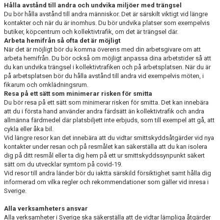
Hålla avstånd till andra och undvika miljöer med trängsel
Du bör hålla avstånd till andra människor. Det är särskilt viktigt vid längre
kontakter och när du är inomhus. Du bör undvika platser som exempelvis
butiker, köpcentrum och kollektivtrafik, om det är trängsel där.
Arbeta hemifrån så ofta det är möjligt
När det är möjligt bör du komma överens med din arbetsgivare om att
arbeta hemifrån. Du bör också om möjligt anpassa dina arbetstider så att
du kan undvika trängsel i kollektivtrafiken och på arbetsplatsen. När du är
på arbetsplatsen bör du hålla avstånd till andra vid exempelvis möten, i
fikarum och omklädningsrum.
Resa på ett sätt som minimerar risken för smitta
Du bör resa på ett sätt som minimerar risken för smitta. Det kan innebära
att du i första hand använder andra färdsätt än kollektivtrafik och andra
allmänna färdmedel där platsbiljett inte erbjuds, som till exempel att gå, att
cykla eller åka bil.
Vid längre resor kan det innebära att du vidtar smittskyddsåtgärder vid nya
kontakter under resan och på resmålet kan säkerställa att du kan isolera
dig på ditt resmål eller ta dig hem på ett ur smittskyddssynpunkt säkert
sätt om du utvecklar symtom på covid-19.
Vid resor till andra länder bör du iaktta särskild försiktighet samt hålla dig
informerad om vilka regler och rekommendationer som gäller vid inresa i
Sverige.
Alla verksamheters ansvar
Alla verksamheter i Sverige ska säkerställa att de vidtar lämpliga åtgärder