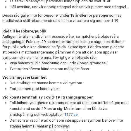
Ta särskild hänsyn till personer i riskgrupp och de över 70 år.
Håll avstånd, undvik onödig trängsel och undvik platser med trängsel.
Dessa råd gäller inte för personer under 18 år eller för personer som av
medicinska skäl rekommenderats att inte vaccinera sig mot covid-19.
Råd till besökare/publik
Äntligen får alla handbollsintresserade åter se matcher på plats i våra
anläggningar. Från den 29 september råder inte längre några restriktioner
för publik och vi kan därmed se fyllda läktare igen. För den som planerar
att besöka matcharrangemang påminner vi om att den som uppvisar
symptom ska stanna hemma. I övrigt ger vi följande råd:
Visa hänsyn till din omgivning och undvik onödig trängsel.
Tvätta/desinficera händerna om möjlighet finns.
Vid träningsverksamhet
Det är viktigt att stanna hemma vid symtom.
Fortsätt med god handhygien
Vid konstaterat fall av covid-19 i träningsgruppen
Folkhälsomyndigheten rekommenderar att den som träffat någon med
konstaterad covid-19 testar sig. Mer information får du via
smittspårning och webbplatsen
1177.se
Den som är vaccinerad och som inte uppvisar symtom behöver inte
stanna hemma i väntan på provsvar.