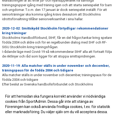
Målsättningen är att efter jul- och nyårsuppehållet ha samtliga
träningsgrupper igång med träning igen och att starta seriespelet för barn
och ungdomar. T.o.m. den 17 januari är dock seriespelet inställt. För att
seniorträningar ska komma igång krävs dessutom att Stockholms
idrottsförvaltning tillåter seniorverksamhet i sina hallar.
2020-12-02: Smittskydd Stockholm förtydligar rekommendationer
kring träningar
Stockholms Handbollförbund, StHF, får en del frågor/tankar kring spelare
födda 2004 och äldre och för en regelbunden dialog med SHF och RF-
SISU Stockholm kring träningsfrågan.
I rådande läge med Covid-19 så rekommenderar StHF alla att fortsatt följa
de riktlinjer och råd som ligger för att stoppa smittspridningen.
2020-11-19: Alla matcher ställs in under november och december,
träningspaus för de födda 2004 och tidigare
Alla matcher ställs in under november och december, träningspaus för de
födda 2004 och tidigare
Efter beslut av Svenska handbollsförbundet och Stockholms
handbollsförbund stoppas nu allt ordinarie seriespel, med undantag för de
två högsta seniorserierna fram till 30 december. För pojkar och flickor 16 år
För att hemsidan ska fungera korrekt använder vi nödvändiga
och yngre ställs matcherna in helt och hållet, för juniorer (U19), Para
cookies från SportAdmin. Dessa går inte att stänga av.
Gående och seniorer kommer matcherna att flyttas fram och
Föreningen kan också använda frivilliga cookies, t.ex. för statistik
förhoppningsvis kunna spelas under våren.
eller marknadsföring. Du väljer själv om du vill acceptera dessa.