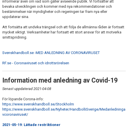
informerar även om vad som gäller avseende publik. Vi fortsätter att
bevaka utvecklingen och kommer med nya rekommendationer och
bestämmelser när myndigheter och regeringen tar fram nya eller
uppdaterar sina.
Att fortsätta att undvika trängsel och att följa de allmänna råden är fortsatt
mycket viktigt. Verksamheter har fortsatt ett stort ansvar för att motverka
smittspridning.
Svenskhandboll.se -MED ANLEDNING AV CORONAVIRUSET
RF.se - Coronaviruset och idrottsrörelsen
Information med anledning av Covid-19
Senast uppdaterad 2021-04-08
För löpande Corona-info:
https://www.svenskhandboll.se/Stockholm
https://www.svenskhandboll.se/Nyheter/HandbolliSverige/Medanledninga
vcoronaviruset/
2021-05-19: Lättade restriktioner