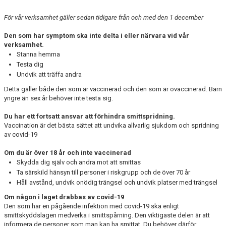
För vår verksamhet gäller sedan tidigare från och med den 1 december
Den som har symptom ska inte delta i eller närvara vid vår
verksamhet.
Stanna hemma
Testa dig
Undvik att träffa andra
Detta gäller både den som är vaccinerad och den som är ovaccinerad. Barn
yngre än sex år behöver inte testa sig.
Du har ett fortsatt ansvar att förhindra smittspridning.
Vaccination är det bästa sättet att undvika allvarlig sjukdom och spridning
av covid-19
Om du är över 18 år och inte vaccinerad
Skydda dig själv och andra mot att smittas
Ta särskild hänsyn till personer i riskgrupp och de över 70 år
Håll avstånd, undvik onödig trängsel och undvik platser med trängsel
Om någon i laget drabbas av covid-19
Den som har en pågående infektion med covid-19 ska enligt
smittskyddslagen medverka i smittspårning. Den viktigaste delen är att
informera de personer som man kan ha smittat. Du behöver därför