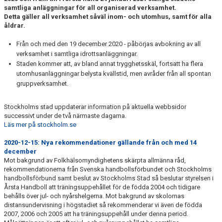
samtliga anläggningar för all organiserad verksamhet.
Detta gäller all verksamhet såväl inom- och utomhus, samt för alla
åldrar.
Från och med den 19 december 2020 - påbörjas avbokning av all
verksamhet i samtliga idrottsanläggningar.
Staden kommer att, av bland annat trygghetsskäl, fortsatt ha flera
utomhusanläggningar belysta kvällstid, men avråder från all spontan
gruppverksamhet.
Stockholms stad uppdaterar information på aktuella webbsidor
successivt under de två närmaste dagarna.
Läs mer på stockholm.se
2020-12-15: Nya rekommendationer gällande från och med 14
december
Mot bakgrund av Folkhälsomyndighetens skärpta allmänna råd,
rekommendationerna från Svenska handbollsförbundet och Stockholms
handbollsförbund samt beslut av Stockholms Stad så beslutar styrelsen i
Årsta Handboll att träningsuppehållet för de födda 2004 och tidigare
behålls över jul- och nyårshelgerna. Mot bakgrund av skolornas
distansundervisning i högstadiet så rekommenderar vi även de födda
2007, 2006 och 2005 att ha träningsuppehåll under denna period.