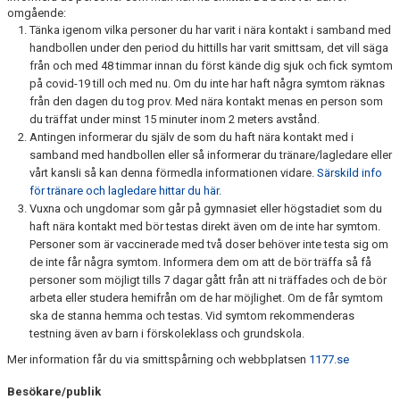
omgående:
Tänka igenom vilka personer du har varit i nära kontakt i samband med
handbollen under den period du hittills har varit smittsam, det vill säga
från och med 48 timmar innan du först kände dig sjuk och fick symtom
på covid-19 till och med nu. Om du inte har haft några symtom räknas
från den dagen du tog prov. Med nära kontakt menas en person som
du träffat under minst 15 minuter inom 2 meters avstånd.
Antingen informerar du själv de som du haft nära kontakt med i
samband med handbollen eller så informerar du tränare/lagledare eller
vårt kansli så kan denna förmedla informationen vidare.
Särskild info
för tränare och lagledare hittar du här.
Vuxna och ungdomar som går på gymnasiet eller högstadiet som du
haft nära kontakt med bör testas direkt även om de inte har symtom.
Personer som är vaccinerade med två doser behöver inte testa sig om
de inte får några symtom. Informera dem om att de bör träffa så få
personer som möjligt tills 7 dagar gått från att ni träffades och de bör
arbeta eller studera hemifrån om de har möjlighet. Om de får symtom
ska de stanna hemma och testas. Vid symtom rekommenderas
testning även av barn i förskoleklass och grundskola.
Mer information får du via smittspårning och webbplatsen
1177.se
Besökare/publik