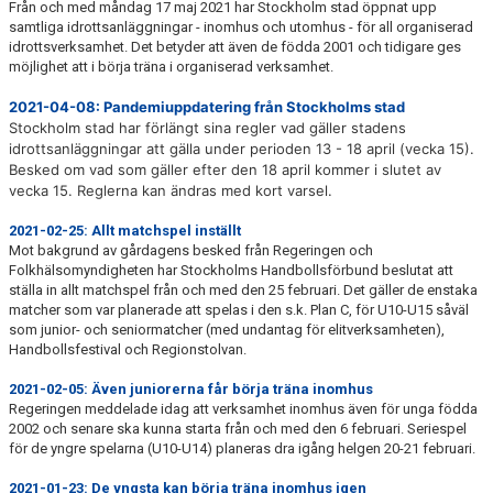
Från och med måndag 17 maj 2021 har Stockholm stad öppnat upp
samtliga idrottsanläggningar - inomhus och utomhus - för all organiserad
idrottsverksamhet. Det betyder att även de födda 2001 och tidigare ges
möjlighet att i börja träna i organiserad verksamhet.
2021-04-08: Pandemiuppdatering från Stockholms stad
Stockholm stad har förlängt sina regler vad gäller stadens
idrottsanläggningar att gälla under perioden 13 - 18 april (vecka 15).
Besked om vad som gäller efter den 18 april kommer i slutet av
vecka 15. Reglerna kan ändras med kort varsel.
2021-02-25: Allt matchspel inställt
Mot bakgrund av gårdagens besked från Regeringen och
Folkhälsomyndigheten har Stockholms Handbollsförbund beslutat att
ställa in allt matchspel från och med den 25 februari. Det gäller de enstaka
matcher som var planerade att spelas i den s.k. Plan C, för U10-U15 såväl
som junior- och seniormatcher (med undantag för elitverksamheten),
Handbollsfestival och Regionstolvan.
2021-02-05: Även juniorerna får börja träna inomhus
Regeringen meddelade idag att verksamhet inomhus även för unga födda
2002 och senare ska kunna starta från och med den 6 februari. Seriespel
för de yngre spelarna (U10-U14) planeras dra igång helgen 20-21 februari.
2021-01-23: De yngsta kan börja träna inomhus igen