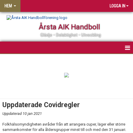
HEM
LOGGA IN
Årsta AIK Handboll
Glädje • Delaktighet • Utveckling
OM ÅRSTA AIK HF
MATCHER
KALENDER
MEDLEMSSKAP
Uppdaterade Covidregler
KLUBBSHOP
Uppdaterad 10 jan 2021
Folkhälsomyndigheten avråder från att arrangera cuper, läger eller större
PARTNER
sammankomster för alla åldersgrupper minst till och med den 31 januari.