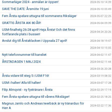
Sommarläger 2024 - anmälan är öppen!
2024-05-10 14:39
SAVE THE DATE: Årsmöte 19 juni
2024-05-10 05:49
Fem Årsta-spelare uttagna till sommarens Riksläger
2024-05-07 22:25
GRATTIS ÅRSTA AIK 80 ÅR!
2024-05-04 09:39
USM-finalhelg 26-28 april! Heja Årsta! Och det finns
2024-04-24 20:26
fortfarande plats i bussen!
Anslut dig till Årstaklacken i Uppsala 27 april!
2024-04-18 19:47
2024-04-10 15:05
Nytt telefonnummer till kansliet
2024-04-02 11:47
ÅRSTADAGEN 1 MAJ 2024
2024-04-02 11:44
2024-03-26 20:28
Årsta vidare till steg 5 i USM F16!
2024-03-19 08:32
USM i hallen! Alla till hallen!
2024-03-07 17:28
Filip Almqvist - ny fystränare i Årsta
2024-02-29 17:19
Fem Årsta-spelare uttagna till vårens Riksläger!
2024-02-25 18:25
Magnus Jarnlo och Andreas Iwerbäck är ny tränarduo för
2024-02-22 17:36
Herr A