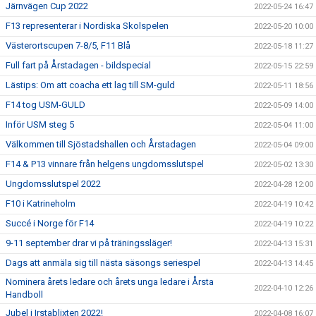
Järnvägen Cup 2022
2022-05-24 16:47
F13 representerar i Nordiska Skolspelen
2022-05-20 10:00
Västerortscupen 7-8/5, F11 Blå
2022-05-18 11:27
Full fart på Årstadagen - bildspecial
2022-05-15 22:59
Lästips: Om att coacha ett lag till SM-guld
2022-05-11 18:56
F14 tog USM-GULD
2022-05-09 14:00
Inför USM steg 5
2022-05-04 11:00
Välkommen till Sjöstadshallen och Årstadagen
2022-05-04 09:00
F14 & P13 vinnare från helgens ungdomsslutspel
2022-05-02 13:30
Ungdomsslutspel 2022
2022-04-28 12:00
F10 i Katrineholm
2022-04-19 10:42
Succé i Norge för F14
2022-04-19 10:22
9-11 september drar vi på träningssläger!
2022-04-13 15:31
Dags att anmäla sig till nästa säsongs seriespel
2022-04-13 14:45
Nominera årets ledare och årets unga ledare i Årsta
2022-04-10 12:26
Handboll
Jubel i Irstablixten 2022!
2022-04-08 16:07