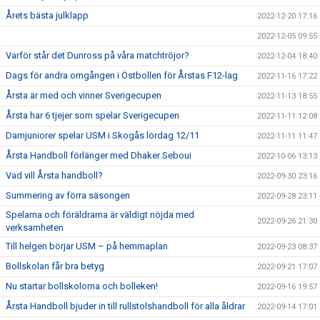
Årets bästa julklapp
2022-12-20 17:16
2022-12-05 09:55
Varför står det Dunross på våra matchtröjor?
2022-12-04 18:40
Dags för andra omgången i Östbollen för Årstas F12-lag
2022-11-16 17:22
Årsta är med och vinner Sverigecupen
2022-11-13 18:55
Årsta har 6 tjejer som spelar Sverigecupen
2022-11-11 12:08
Damjuniorer spelar USM i Skogås lördag 12/11
2022-11-11 11:47
Årsta Handboll förlänger med Dhaker Seboui
2022-10-06 13:13
Vad vill Årsta handboll?
2022-09-30 23:16
Summering av förra säsongen
2022-09-28 23:11
Spelarna och föräldrarna är väldigt nöjda med
2022-09-26 21:30
verksamheten
Till helgen börjar USM – på hemmaplan
2022-09-23 08:37
Bollskolan får bra betyg
2022-09-21 17:07
Nu startar bollskolorna och bolleken!
2022-09-16 19:57
Årsta Handboll bjuder in till rullstolshandboll för alla åldrar
2022-09-14 17:01