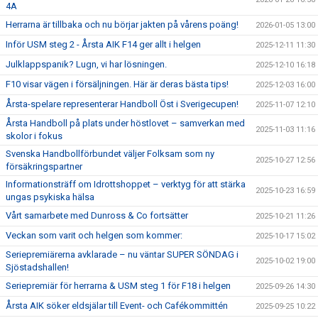
4A
Herrarna är tillbaka och nu börjar jakten på vårens poäng!
2026-01-05 13:00
Inför USM steg 2 - Årsta AIK F14 ger allt i helgen
2025-12-11 11:30
Julklappspanik? Lugn, vi har lösningen.
2025-12-10 16:18
F10 visar vägen i försäljningen. Här är deras bästa tips!
2025-12-03 16:00
Årsta-spelare representerar Handboll Öst i Sverigecupen!
2025-11-07 12:10
Årsta Handboll på plats under höstlovet – samverkan med
2025-11-03 11:16
skolor i fokus
Svenska Handbollförbundet väljer Folksam som ny
2025-10-27 12:56
försäkringspartner
Informationsträff om Idrottshoppet – verktyg för att stärka
2025-10-23 16:59
ungas psykiska hälsa
Vårt samarbete med Dunross & Co fortsätter
2025-10-21 11:26
Veckan som varit och helgen som kommer:
2025-10-17 15:02
Seriepremiärerna avklarade – nu väntar SUPER SÖNDAG i
2025-10-02 19:00
Sjöstadshallen!
Seriepremiär för herrarna & USM steg 1 för F18 i helgen
2025-09-26 14:30
Årsta AIK söker eldsjälar till Event- och Cafékommittén
2025-09-25 10:22