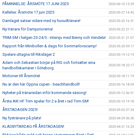
PÅMINNELSE: ÅRSMÖTE 17 JUNI 2025
2025-06-10 13:29
Kallelse: Årsmöte 17 juni 2025
2025-05-27 14:45
Damlaget satsar vidare med ny huvudtränare!
2025-05-25 16:31
Ny tränare för Damjuniorerna!
2025-05-22 21:11
TRIM-SM i helgen 23-24/5 - intervju med Benny och Vendela!
2025-05-21 21:07
Rapport från Minibollen & dags för Sommarlovscamp!
2025-05-20 09:17
Spelare uttagna till Riksläger 2
2025-05-19 12:19
Adam och Sebastian börjar på RIG och fortsätter sina
2025-05-18 22:17
handbollskarriärer i Göteborg
Motioner till Årsmötet
2025-05-18 11:19
Nu är den här Öppna cupen - beachhandboll!
2025-05-16 18:59
Nyheter på tränarsidan inför kommande säsong!
2025-05-12 06:51
Årsta AIK HF Trim spelar för 2:a året i rad Trim-SM!
2025-05-10 19:18
ÅRSTADAGEN 2025!
2025-05-02 07:24
Ny fystränare på plats!
2025-04-29 06:30
KLÄDBYTARDAG PÅ ÅRSTADAGEN!
2025-04-21 16:23
P16 tog både guld och brons i turneringen Bäst i Öst!