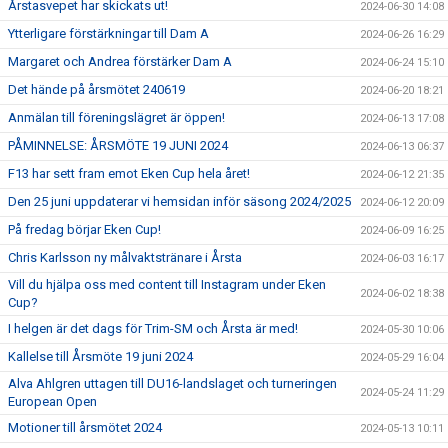
Årstasvepet har skickats ut!
2024-06-30 14:08
Ytterligare förstärkningar till Dam A
2024-06-26 16:29
Margaret och Andrea förstärker Dam A
2024-06-24 15:10
Det hände på årsmötet 240619
2024-06-20 18:21
Anmälan till föreningslägret är öppen!
2024-06-13 17:08
PÅMINNELSE: ÅRSMÖTE 19 JUNI 2024
2024-06-13 06:37
F13 har sett fram emot Eken Cup hela året!
2024-06-12 21:35
Den 25 juni uppdaterar vi hemsidan inför säsong 2024/2025
2024-06-12 20:09
På fredag börjar Eken Cup!
2024-06-09 16:25
Chris Karlsson ny målvaktstränare i Årsta
2024-06-03 16:17
Vill du hjälpa oss med content till Instagram under Eken
2024-06-02 18:38
Cup?
I helgen är det dags för Trim-SM och Årsta är med!
2024-05-30 10:06
Kallelse till Årsmöte 19 juni 2024
2024-05-29 16:04
Alva Ahlgren uttagen till DU16-landslaget och turneringen
2024-05-24 11:29
European Open
Motioner till årsmötet 2024
2024-05-13 10:11