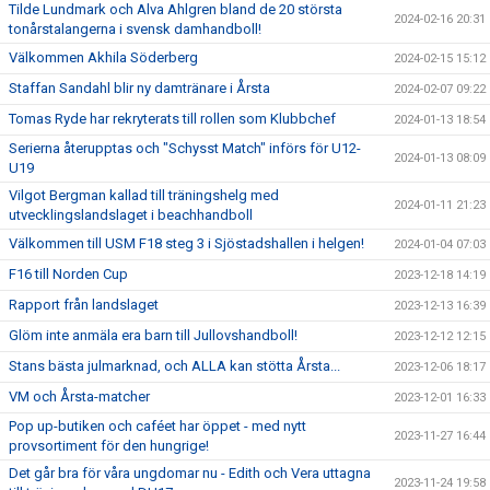
Tilde Lundmark och Alva Ahlgren bland de 20 största
2024-02-16 20:31
tonårstalangerna i svensk damhandboll!
Välkommen Akhila Söderberg
2024-02-15 15:12
Staffan Sandahl blir ny damtränare i Årsta
2024-02-07 09:22
Tomas Ryde har rekryterats till rollen som Klubbchef
2024-01-13 18:54
Serierna återupptas och "Schysst Match" införs för U12-
2024-01-13 08:09
U19
Vilgot Bergman kallad till träningshelg med
2024-01-11 21:23
utvecklingslandslaget i beachhandboll
Välkommen till USM F18 steg 3 i Sjöstadshallen i helgen!
2024-01-04 07:03
F16 till Norden Cup
2023-12-18 14:19
Rapport från landslaget
2023-12-13 16:39
Glöm inte anmäla era barn till Jullovshandboll!
2023-12-12 12:15
Stans bästa julmarknad, och ALLA kan stötta Årsta...
2023-12-06 18:17
VM och Årsta-matcher
2023-12-01 16:33
Pop up-butiken och caféet har öppet - med nytt
2023-11-27 16:44
provsortiment för den hungrige!
Det går bra för våra ungdomar nu - Edith och Vera uttagna
2023-11-24 19:58