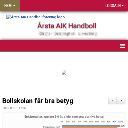
HEM
LOGGA IN
Årsta AIK Handboll
Glädje • Delaktighet • Utveckling
OM ÅRSTA AIK HF
MATCHER
KALENDER
MEDLEMSSKAP
Bollskolan får bra betyg
<
>
KLUBBSHOP
2022-09-21 17:07
PARTNER