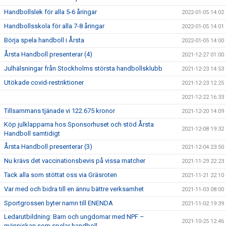
Handbollslek för alla 5-6 åringar
2022-01-05 14:02
Handbollsskola för alla 7-8 åringar
2022-01-05 14:01
Börja spela handboll i Årsta
2022-01-05 14:00
Årsta Handboll presenterar (4)
2021-12-27 01:00
Julhälsningar från Stockholms största handbollsklubb
2021-12-23 14:53
Utökade covid-restriktioner
2021-12-23 12:25
2021-12-22 16:33
Tillsammans tjänade vi 122.675 kronor
2021-12-20 14:09
Köp julklapparna hos Sponsorhuset och stöd Årsta
2021-12-08 19:32
Handboll samtidigt
Årsta Handboll presenterar (3)
2021-12-04 23:50
Nu krävs det vaccinationsbevis på vissa matcher
2021-11-29 22:23
Tack alla som stöttat oss via Gräsroten
2021-11-21 22:10
Var med och bidra till en ännu bättre verksamhet
2021-11-03 08:00
Sportgrossen byter namn till ENENDA
2021-11-02 19:39
Ledarutbildning: Barn och ungdomar med NPF –
2021-10-25 12:46
människan som spelar handboll