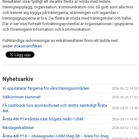
Resultaten visar tydligt att de allra flesta är nöjda med ledare,
träningsupplägg, organisation, kommunikation osv. Så gott som alla trivs
och känner sig trygga på träningarna, stämningen och lagandan i
träningsgrupperna är bra. De flesta är nöjda med träningstider och hallar.
Där vi ser viss fortsatt förbättringspotential är organisationen i grupperna
och föreningens information och kommunikation.
Fullständiga redovisningar av enkätresultaten finns att ladda ned
under
dokumentfliken
Nyhetsarkiv
Vi uppdaterar färgerna för våra träningsområden
2026-06-22 14:00
Välkommen Hummel!
2026-05-26 17:43
Få cashback hos sponsorhuset och stötta samtidigt Årsta
2026-03-31 12:48
AIK
Årsta AIK P14 nådde näst högsta nivån i USM
2026-03-10 18:40
Rikslägerkallelse!
2026-03-02 11:52
Årsta AIK P14 – obesegrade i USM Steg 3B – klara för Steg
2026-01-26 16:58