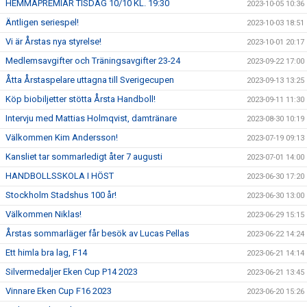
HEMMAPREMIÄR TISDAG 10/10 KL. 19:30
2023-10-05 10:36
Äntligen seriespel!
2023-10-03 18:51
Vi är Årstas nya styrelse!
2023-10-01 20:17
Medlemsavgifter och Träningsavgifter 23-24
2023-09-22 17:00
Åtta Årstaspelare uttagna till Sverigecupen
2023-09-13 13:25
Köp biobiljetter stötta Årsta Handboll!
2023-09-11 11:30
Intervju med Mattias Holmqvist, damtränare
2023-08-30 10:19
Välkommen Kim Andersson!
2023-07-19 09:13
Kansliet tar sommarledigt åter 7 augusti
2023-07-01 14:00
HANDBOLLSSKOLA I HÖST
2023-06-30 17:20
Stockholm Stadshus 100 år!
2023-06-30 13:00
Välkommen Niklas!
2023-06-29 15:15
Årstas sommarläger får besök av Lucas Pellas
2023-06-22 14:24
Ett himla bra lag, F14
2023-06-21 14:14
Silvermedaljer Eken Cup P14 2023
2023-06-21 13:45
Vinnare Eken Cup F16 2023
2023-06-20 15:26