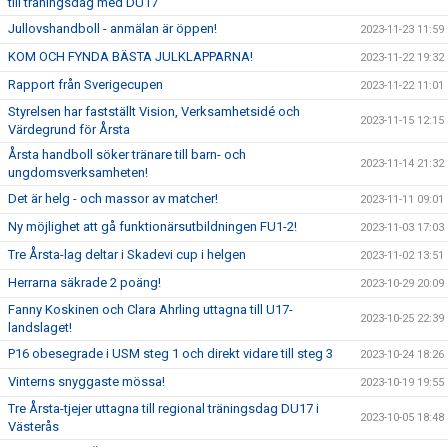
till träningsdag med DU17
Jullovshandboll - anmälan är öppen!
2023-11-23 11:59
KOM OCH FYNDA BÄSTA JULKLAPPARNA!
2023-11-22 19:32
Rapport från Sverigecupen
2023-11-22 11:01
Styrelsen har fastställt Vision, Verksamhetsidé och
2023-11-15 12:15
Värdegrund för Årsta
Årsta handboll söker tränare till barn- och
2023-11-14 21:32
ungdomsverksamheten!
Det är helg - och massor av matcher!
2023-11-11 09:01
Ny möjlighet att gå funktionärsutbildningen FU1-2!
2023-11-03 17:03
Tre Årsta-lag deltar i Skadevi cup i helgen
2023-11-02 13:51
Herrarna säkrade 2 poäng!
2023-10-29 20:09
Fanny Koskinen och Clara Ahrling uttagna till U17-
2023-10-25 22:39
landslaget!
P16 obesegrade i USM steg 1 och direkt vidare till steg 3
2023-10-24 18:26
Vinterns snyggaste mössa!
2023-10-19 19:55
Tre Årsta-tjejer uttagna till regional träningsdag DU17 i
2023-10-05 18:48
Västerås