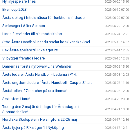
Ny linjespelare Thea
2023-06-20 15:10
Eken cup 2023
2023-06-10 07:00
Årsta deltog i fritidsmässa för funktionshindrade
2023-06-09 07:00
Serieseger i After Season
2023-05-29 12:00
Linda återvänder till sin moderklubb
2023-05-24 12:21
Stöd Årsta Handboll när du spelar hos Svenska Spel
2023-05-16 14:07
Sex Årsta-spelare till Riksläger 2!!
2023-05-14 12:55
Vi bygger framtida ledare
2023-05-10 12:35
Damernas första nyförvärv Lina Welander
2023-05-08 15:30
Årets ledare i Årsta Handboll - Ledarna i P14!
2023-05-08 12:03
Årets ungdomsledare i Årsta Handboll - Casper Siltala
2023-05-07 11:46
Årstabollen, 27 matcher på sex timmar!
2023-05-06 12:00
Sextiofem Hurra!
2023-04-25 23:08
Tisdag den 2 maj är det dags för Årstadagen i
2023-04-21 10:00
Sjöstadshallen!
Nordiska Skolspelen i Helsingfors 22-26 maj
2023-04-17 12:36
Årsta tjejer på Riksläger 1 i Nyköping
2023-04-17 12:21