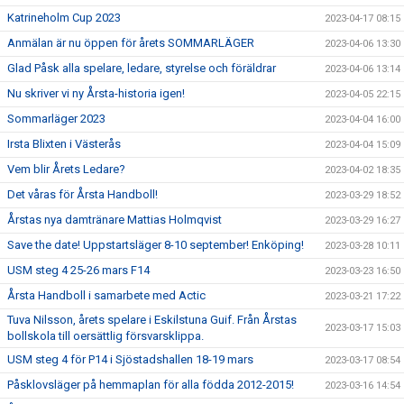
Katrineholm Cup 2023
2023-04-17 08:15
Anmälan är nu öppen för årets SOMMARLÄGER
2023-04-06 13:30
Glad Påsk alla spelare, ledare, styrelse och föräldrar
2023-04-06 13:14
Nu skriver vi ny Årsta-historia igen!
2023-04-05 22:15
Sommarläger 2023
2023-04-04 16:00
Irsta Blixten i Västerås
2023-04-04 15:09
Vem blir Årets Ledare?
2023-04-02 18:35
Det våras för Årsta Handboll!
2023-03-29 18:52
Årstas nya damtränare Mattias Holmqvist
2023-03-29 16:27
Save the date! Uppstartsläger 8-10 september! Enköping!
2023-03-28 10:11
USM steg 4 25-26 mars F14
2023-03-23 16:50
Årsta Handboll i samarbete med Actic
2023-03-21 17:22
Tuva Nilsson, årets spelare i Eskilstuna Guif. Från Årstas
2023-03-17 15:03
bollskola till oersättlig försvarsklippa.
USM steg 4 för P14 i Sjöstadshallen 18-19 mars
2023-03-17 08:54
Påsklovsläger på hemmaplan för alla födda 2012-2015!
2023-03-16 14:54