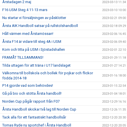
Årstadagen 2 maj
2023-03-13 11:34
F16 USM Steg 4 11-13 mars
2023-03-10 10:00
Nu startar vi försäljningen av påsklotter
2023-02-21 09:00
Årsta AIK Handboll satsar på rullstolshandboll
2023-02-18 09:29
Håll värmen med Årstamössan!
2023-02-06 16:45
Årsta F14 är vidare till steg 4A i USM
2023-02-06 09:40
Kom och titta på USM i Sjöstadshallen
2023-02-01 22:10
FRAMÅT TILLSAMMANS!
2023-01-29 11:18
Tilda uttagen för att träna i U17 landslaget
2023-01-27 14:21
Välkomna till bollskola och bollek för pojkar och flickor
2023-01-16 18:00
födda 2014-18
P14 gjorde vad som behövdes!
2023-01-15 22:54
Gå på bio och stötta Årsta handboll!
2023-01-04 18:01
Norden Cup pågår rapport från F07
2022-12-29 16:16
Årsta Handboll skickar två lag till Norden Cup
2022-12-26 11:35
Tack alla för ett fantastiskt handbollsår
2022-12-20 20:30
Tomas Ryde ny sportchef i Årsta Handboll
2022-12-20 20:05