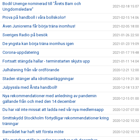
Bodil Unenge nominerad till "Årets Barn och
2021-02-18 15:07
Ungdomsledare"
Prova på handboll i våra bollskolor!
2021-02-15 14:06
Även Juniorerna får börja träna inomhus!
2021-02-05 18:00
Sveriges Radio på besök
2021-01-26 22:50
De yngsta kan börja träna inomhus igen
2021-01-23 19:09
Corona-uppdatering
2021-01-17 19:48
Fortsatt stängda hallar - terminstarten skjuts upp
2021-01-11 14:04
Julhälsning från vår ordförande
2020-12-21 12:00
Staden stänger alla idrottsanläggningar
2020-12-19 21:30
Julpyssla med Årsta handboll!
2020-12-18 13:37
Nya rekommendationer med anledning av pandemin
2020-12-15 01:00
gällande från och med den 14 december
Du har väl inte missat att ladda ned vår nya medlemsapp
2020-12-07 07:00
Smittskydd Stockholm förtydligar rekommendationer kring
2020-12-02 10:32
träningar
Barnrådet har haft sitt första möte
2020-12-02 10:13