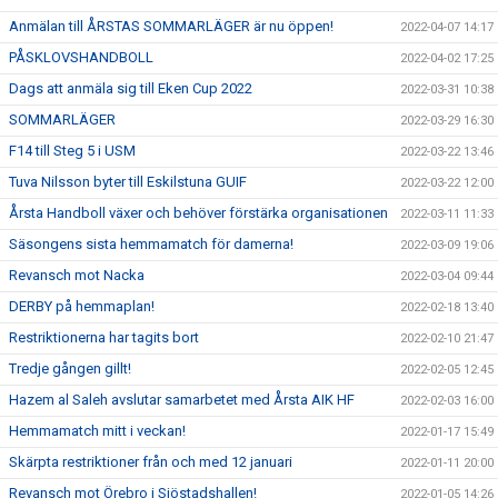
Anmälan till ÅRSTAS SOMMARLÄGER är nu öppen!
2022-04-07 14:17
PÅSKLOVSHANDBOLL
2022-04-02 17:25
Dags att anmäla sig till Eken Cup 2022
2022-03-31 10:38
SOMMARLÄGER
2022-03-29 16:30
F14 till Steg 5 i USM
2022-03-22 13:46
Tuva Nilsson byter till Eskilstuna GUIF
2022-03-22 12:00
Årsta Handboll växer och behöver förstärka organisationen
2022-03-11 11:33
Säsongens sista hemmamatch för damerna!
2022-03-09 19:06
Revansch mot Nacka
2022-03-04 09:44
DERBY på hemmaplan!
2022-02-18 13:40
Restriktionerna har tagits bort
2022-02-10 21:47
Tredje gången gillt!
2022-02-05 12:45
Hazem al Saleh avslutar samarbetet med Årsta AIK HF
2022-02-03 16:00
Hemmamatch mitt i veckan!
2022-01-17 15:49
Skärpta restriktioner från och med 12 januari
2022-01-11 20:00
Revansch mot Örebro i Sjöstadshallen!
2022-01-05 14:26