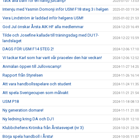
Tack alla barn för en härlig julcamp!
2025-01-07 13:03
Intervju med Yasmin Domonji inför USM F18 steg 3 i helgen
2025-01-03 19:34
Vera Lindström är laddad inför helgens USM!
2025-01-02 21:53
God Jul önskar Årsta AIK HF alla medlemmar
2024-12-23 16:49
Tilde och Josefine kallade till träningsdag med DU17-
2024-12-22 15:59
landslaget
DAGS FÖR USM F14 STEG 2!
2024-12-06 17:10
Vi tackar Karl som har varit vår praoelev den här veckan!
2024-12-06 12:52
Anmälan öppen till Jullovscamp!
2024-11-27 14:25
Rapport från Styrelsen
2024-11-26 16:14
Att vara handbollsspelare och student
2024-11-24 11:35
Att spela Sverigecupen som målvakt
2024-11-21 21:54
USM P18
2024-11-18 08:13
Ny generation domare!
2024-11-11 21:00
Ny ledning kring DA och DJ1
2024-10-31 12:10
Klubbchefens Krönika från Årstasvepet (nr 3)
2024-10-21 23:36
Börja spela handboll i Årsta!
2024-10-05 11:07