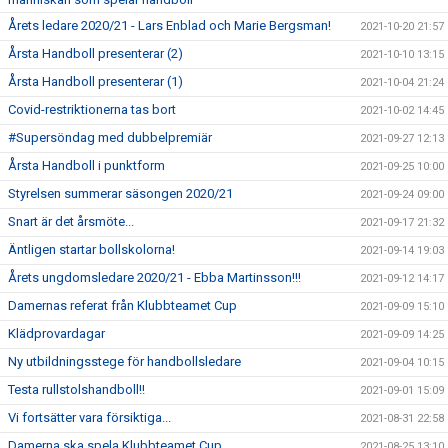
Årets ledare 2020/21 - Lars Enblad och Marie Bergsman!
2021-10-20 21:57
Årsta Handboll presenterar (2)
2021-10-10 13:15
Årsta Handboll presenterar (1)
2021-10-04 21:24
Covid-restriktionerna tas bort
2021-10-02 14:45
#Supersöndag med dubbelpremiär
2021-09-27 12:13
Årsta Handboll i punktform
2021-09-25 10:00
Styrelsen summerar säsongen 2020/21
2021-09-24 09:00
Snart är det årsmöte...
2021-09-17 21:32
Äntligen startar bollskolorna!
2021-09-14 19:03
Årets ungdomsledare 2020/21 - Ebba Martinsson!!!
2021-09-12 14:17
Damernas referat från Klubbteamet Cup
2021-09-09 15:10
Klädprovardagar
2021-09-09 14:25
Ny utbildningsstege för handbollsledare
2021-09-04 10:15
Testa rullstolshandboll!!
2021-09-01 15:09
Vi fortsätter vara försiktiga...
2021-08-31 22:58
Damerna ska spela Klubbteamet Cup
2021-08-25 13:10