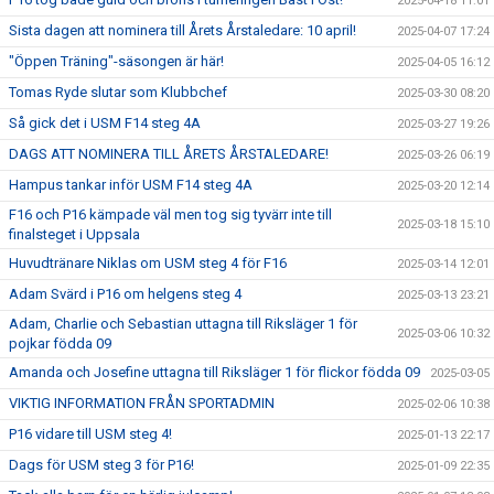
2025-04-18 11:01
Sista dagen att nominera till Årets Årstaledare: 10 april!
2025-04-07 17:24
"Öppen Träning"-säsongen är här!
2025-04-05 16:12
Tomas Ryde slutar som Klubbchef
2025-03-30 08:20
Så gick det i USM F14 steg 4A
2025-03-27 19:26
DAGS ATT NOMINERA TILL ÅRETS ÅRSTALEDARE!
2025-03-26 06:19
Hampus tankar inför USM F14 steg 4A
2025-03-20 12:14
F16 och P16 kämpade väl men tog sig tyvärr inte till
2025-03-18 15:10
finalsteget i Uppsala
Huvudtränare Niklas om USM steg 4 för F16
2025-03-14 12:01
Adam Svärd i P16 om helgens steg 4
2025-03-13 23:21
Adam, Charlie och Sebastian uttagna till Riksläger 1 för
2025-03-06 10:32
pojkar födda 09
Amanda och Josefine uttagna till Riksläger 1 för flickor födda 09
2025-03-05
VIKTIG INFORMATION FRÅN SPORTADMIN
2025-02-06 10:38
P16 vidare till USM steg 4!
2025-01-13 22:17
Dags för USM steg 3 för P16!
2025-01-09 22:35