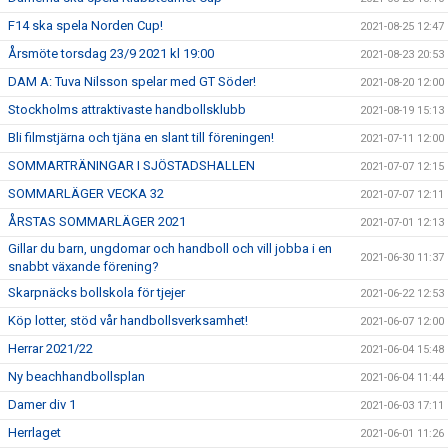
F14 ska spela Norden Cup!
2021-08-25 12:47
Årsmöte torsdag 23/9 2021 kl 19:00
2021-08-23 20:53
DAM A: Tuva Nilsson spelar med GT Söder!
2021-08-20 12:00
Stockholms attraktivaste handbollsklubb
2021-08-19 15:13
Bli filmstjärna och tjäna en slant till föreningen!
2021-07-11 12:00
SOMMARTRÄNINGAR I SJÖSTADSHALLEN
2021-07-07 12:15
SOMMARLÄGER VECKA 32
2021-07-07 12:11
ÅRSTAS SOMMARLÄGER 2021
2021-07-01 12:13
Gillar du barn, ungdomar och handboll och vill jobba i en
2021-06-30 11:37
snabbt växande förening?
Skarpnäcks bollskola för tjejer
2021-06-22 12:53
Köp lotter, stöd vår handbollsverksamhet!
2021-06-07 12:00
Herrar 2021/22
2021-06-04 15:48
Ny beachhandbollsplan
2021-06-04 11:44
Damer div 1
2021-06-03 17:11
Herrlaget
2021-06-01 11:26