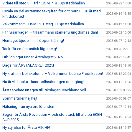
Vidare till steg 3 – från USM P18 i Sjöstadshallen
2025-09-22 10:00
Betala en del av träningsavgiften för ditt barn 8–16 år med
2025-09-19 15:35
Fritidskortet!
Välkommen till USM P18, steg 1 i Sjöstadshallen
2025-09-19 11:38
F14 visar vägen — tillsammans stärker vi ungdomssidan!
2025-09-02 10:00
Herrlaget bjuder in till öppen träning!
2025-08-27 12:43
Tack för en fantastisk lägerhelg!
2025-08-26 22:01
Utbildningar under Årstalägret 2025!
2025-08-21 17:41
Dags för ÅRSTALÄGRET 2025!
2025-08-15 19:10
Ny kraft in i bollskolorna – Välkommen Louise Fredriksson!
2025-08-12 20:04
Nu är vi tillbaka - handbollssäsongen drar igång!
2025-08-11 11:26
Årstaspelare uttagen till Riksläger Beachhandboll.
2025-07-02 08:25
Sommartider hej hej!
2025-06-30 09:07
Hälsning från nya ordföranden
2025-06-27 17:44
Seger för Årsta Revolution – och stort tack till alla på EKEN
2025-06-19 14:23
CUP 2025!
Ny styrelse för Årsta AIK HF!
2025-06-18 19:57