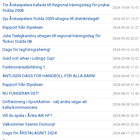
Tre Årstaspelare kallade till Regional träningsdag för pojkar
2024-10-04 10:47
födda 2008
Sju Årstaspelare födda 2009 uttagna till distriktslaget!
2024-09-27 13:27
Rapport från Styrelsen
2024-09-26 21:27
Julia Tseligkaridou uttagen till regional träningsdag för
2024-09-20 20:07
flickor födda 08
Dags för lagfotografering!
2024-09-10 16:43
Guld och silver i Lidingö Cup!
2024-09-08 22:02
Funktionärsutbildning 1
2024-09-06 11:51
ÄNTLIGEN DAGS FÖR HANDBOLL FÖR ALLA BARN!
2024-09-04 15:12
Rapport från Styrelsen
2024-09-04 07:24
NU FUNGERAR DET!
2024-08-31 12:46
Driftstörning i SportAdmin - välj andra vägar att
2024-08-28 16:09
kalla/kommunicera
Vill du spela i Årsta AIK HF?
2024-08-26 20:37
Välkommen Yasmin Domonji!
2024-08-22 20:56
Dags för ÅRSTALÄGRET 2024!
2024-08-17 12:13