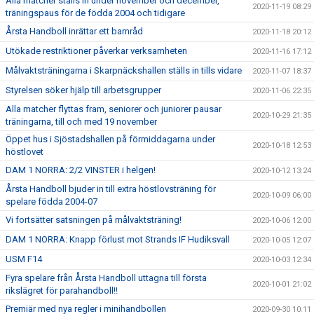
Alla matcher ställs in under november och december,
2020-11-19 08:29
träningspaus för de födda 2004 och tidigare
Årsta Handboll inrättar ett barnråd
2020-11-18 20:12
Utökade restriktioner påverkar verksamheten
2020-11-16 17:12
Målvaktsträningarna i Skarpnäckshallen ställs in tills vidare
2020-11-07 18:37
Styrelsen söker hjälp till arbetsgrupper
2020-11-06 22:35
Alla matcher flyttas fram, seniorer och juniorer pausar
2020-10-29 21:35
träningarna, till och med 19 november
Öppet hus i Sjöstadshallen på förmiddagarna under
2020-10-18 12:53
höstlovet
DAM 1 NORRA: 2/2 VINSTER i helgen!
2020-10-12 13:24
Årsta Handboll bjuder in till extra höstlovsträning för
2020-10-09 06:00
spelare födda 2004-07
Vi fortsätter satsningen på målvaktsträning!
2020-10-06 12:00
DAM 1 NORRA: Knapp förlust mot Strands IF Hudiksvall
2020-10-05 12:07
USM F14
2020-10-03 12:34
Fyra spelare från Årsta Handboll uttagna till första
2020-10-01 21:02
rikslägret för parahandboll!!
Premiär med nya regler i minihandbollen
2020-09-30 10:11