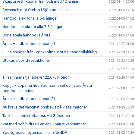
Skärpta restriktioner från och med 12 januari
2022-01-11 20:00
Revansch mot Örebro i Sjöstadshallen!
2022-01-05 14:26
Handbollslek för alla 5-6 åringar
2022-01-05 14:02
Handbollsskola för alla 7-8 åringar
2022-01-05 14:01
Börja spela handboll i Årsta
2022-01-05 14:00
Årsta Handboll presenterar (4)
2021-12-27 01:00
Julhälsningar från Stockholms största handbollsklubb
2021-12-23 14:53
Utökade covid-restriktioner
2021-12-23 12:25
2021-12-22 16:33
Tillsammans tjänade vi 122.675 kronor
2021-12-20 14:09
Köp julklapparna hos Sponsorhuset och stöd Årsta
2021-12-08 19:32
Handboll samtidigt
Årsta Handboll presenterar (3)
2021-12-04 23:50
Nu krävs det vaccinationsbevis på vissa matcher
2021-11-29 22:23
Tack alla som stöttat oss via Gräsroten
2021-11-21 22:10
Var med och bidra till en ännu bättre verksamhet
2021-11-03 08:00
Sportgrossen byter namn till ENENDA
2021-11-02 19:39