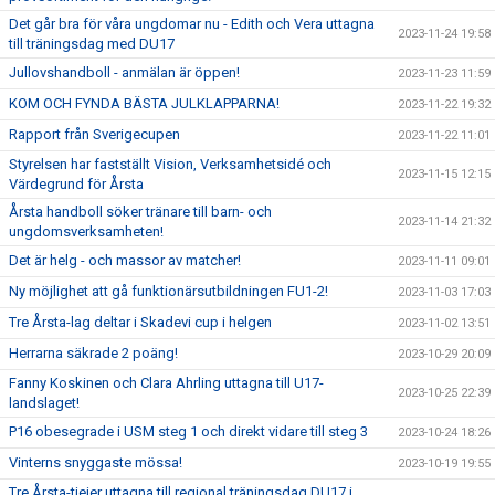
Det går bra för våra ungdomar nu - Edith och Vera uttagna
2023-11-24 19:58
till träningsdag med DU17
Jullovshandboll - anmälan är öppen!
2023-11-23 11:59
KOM OCH FYNDA BÄSTA JULKLAPPARNA!
2023-11-22 19:32
Rapport från Sverigecupen
2023-11-22 11:01
Styrelsen har fastställt Vision, Verksamhetsidé och
2023-11-15 12:15
Värdegrund för Årsta
Årsta handboll söker tränare till barn- och
2023-11-14 21:32
ungdomsverksamheten!
Det är helg - och massor av matcher!
2023-11-11 09:01
Ny möjlighet att gå funktionärsutbildningen FU1-2!
2023-11-03 17:03
Tre Årsta-lag deltar i Skadevi cup i helgen
2023-11-02 13:51
Herrarna säkrade 2 poäng!
2023-10-29 20:09
Fanny Koskinen och Clara Ahrling uttagna till U17-
2023-10-25 22:39
landslaget!
P16 obesegrade i USM steg 1 och direkt vidare till steg 3
2023-10-24 18:26
Vinterns snyggaste mössa!
2023-10-19 19:55
Tre Årsta-tjejer uttagna till regional träningsdag DU17 i