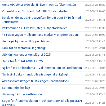
Årsta AIK söker eldsjälar till Event- och Cafékommittén
2025-09-25 10:22
Vidare till steg 3 – från USM P18 i Sjöstadshallen
2025-09-22 10:00
Betala en del av träningsavgiften för ditt barn 8–16 år med
2025-09-19 15:35
Fritidskortet!
Välkommen till USM P18, steg 1 i Sjöstadshallen
2025-09-19 11:38
F14 visar vägen — tillsammans stärker vi ungdomssidan!
2025-09-02 10:00
Herrlaget bjuder in till öppen träning!
2025-08-27 12:43
Tack för en fantastisk lägerhelg!
2025-08-26 22:01
Utbildningar under Årstalägret 2025!
2025-08-21 17:41
Dags för ÅRSTALÄGRET 2025!
2025-08-15 19:10
Ny kraft in i bollskolorna – Välkommen Louise Fredriksson!
2025-08-12 20:04
Nu är vi tillbaka - handbollssäsongen drar igång!
2025-08-11 11:26
Årstaspelare uttagen till Riksläger Beachhandboll.
2025-07-02 08:25
Sommartider hej hej!
2025-06-30 09:07
Hälsning från nya ordföranden
2025-06-27 17:44
Seger för Årsta Revolution – och stort tack till alla på EKEN
2025-06-19 14:23
CUP 2025!