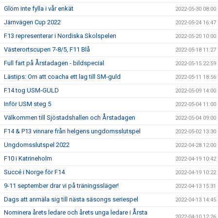
Glöm inte fylla i vår enkät
2022-05-30 08:00
Järnvägen Cup 2022
2022-05-24 16:47
F13 representerar i Nordiska Skolspelen
2022-05-20 10:00
Västerortscupen 7-8/5, F11 Blå
2022-05-18 11:27
Full fart på Årstadagen - bildspecial
2022-05-15 22:59
Lästips: Om att coacha ett lag till SM-guld
2022-05-11 18:56
F14 tog USM-GULD
2022-05-09 14:00
Inför USM steg 5
2022-05-04 11:00
Välkommen till Sjöstadshallen och Årstadagen
2022-05-04 09:00
F14 & P13 vinnare från helgens ungdomsslutspel
2022-05-02 13:30
Ungdomsslutspel 2022
2022-04-28 12:00
F10 i Katrineholm
2022-04-19 10:42
Succé i Norge för F14
2022-04-19 10:22
9-11 september drar vi på träningssläger!
2022-04-13 15:31
Dags att anmäla sig till nästa säsongs seriespel
2022-04-13 14:45
Nominera årets ledare och årets unga ledare i Årsta
2022-04-10 12:26