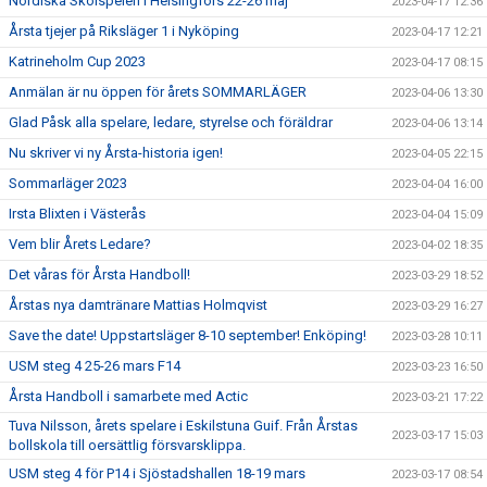
Nordiska Skolspelen i Helsingfors 22-26 maj
2023-04-17 12:36
Årsta tjejer på Riksläger 1 i Nyköping
2023-04-17 12:21
Katrineholm Cup 2023
2023-04-17 08:15
Anmälan är nu öppen för årets SOMMARLÄGER
2023-04-06 13:30
Glad Påsk alla spelare, ledare, styrelse och föräldrar
2023-04-06 13:14
Nu skriver vi ny Årsta-historia igen!
2023-04-05 22:15
Sommarläger 2023
2023-04-04 16:00
Irsta Blixten i Västerås
2023-04-04 15:09
Vem blir Årets Ledare?
2023-04-02 18:35
Det våras för Årsta Handboll!
2023-03-29 18:52
Årstas nya damtränare Mattias Holmqvist
2023-03-29 16:27
Save the date! Uppstartsläger 8-10 september! Enköping!
2023-03-28 10:11
USM steg 4 25-26 mars F14
2023-03-23 16:50
Årsta Handboll i samarbete med Actic
2023-03-21 17:22
Tuva Nilsson, årets spelare i Eskilstuna Guif. Från Årstas
2023-03-17 15:03
bollskola till oersättlig försvarsklippa.
USM steg 4 för P14 i Sjöstadshallen 18-19 mars
2023-03-17 08:54