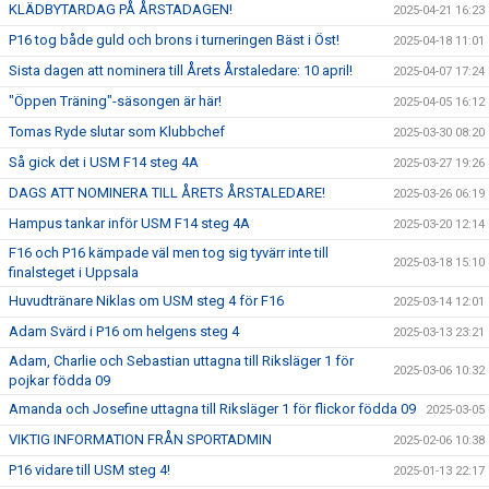
KLÄDBYTARDAG PÅ ÅRSTADAGEN!
2025-04-21 16:23
P16 tog både guld och brons i turneringen Bäst i Öst!
2025-04-18 11:01
Sista dagen att nominera till Årets Årstaledare: 10 april!
2025-04-07 17:24
"Öppen Träning"-säsongen är här!
2025-04-05 16:12
Tomas Ryde slutar som Klubbchef
2025-03-30 08:20
Så gick det i USM F14 steg 4A
2025-03-27 19:26
DAGS ATT NOMINERA TILL ÅRETS ÅRSTALEDARE!
2025-03-26 06:19
Hampus tankar inför USM F14 steg 4A
2025-03-20 12:14
F16 och P16 kämpade väl men tog sig tyvärr inte till
2025-03-18 15:10
finalsteget i Uppsala
Huvudtränare Niklas om USM steg 4 för F16
2025-03-14 12:01
Adam Svärd i P16 om helgens steg 4
2025-03-13 23:21
Adam, Charlie och Sebastian uttagna till Riksläger 1 för
2025-03-06 10:32
pojkar födda 09
Amanda och Josefine uttagna till Riksläger 1 för flickor födda 09
2025-03-05
VIKTIG INFORMATION FRÅN SPORTADMIN
2025-02-06 10:38
P16 vidare till USM steg 4!
2025-01-13 22:17