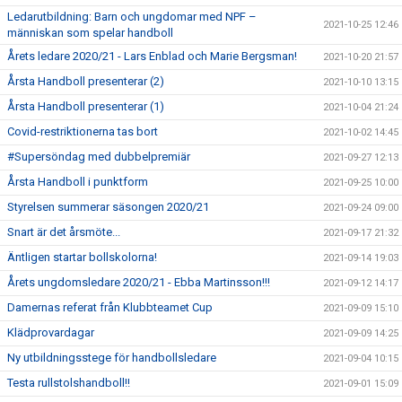
Ledarutbildning: Barn och ungdomar med NPF –
2021-10-25 12:46
människan som spelar handboll
Årets ledare 2020/21 - Lars Enblad och Marie Bergsman!
2021-10-20 21:57
Årsta Handboll presenterar (2)
2021-10-10 13:15
Årsta Handboll presenterar (1)
2021-10-04 21:24
Covid-restriktionerna tas bort
2021-10-02 14:45
#Supersöndag med dubbelpremiär
2021-09-27 12:13
Årsta Handboll i punktform
2021-09-25 10:00
Styrelsen summerar säsongen 2020/21
2021-09-24 09:00
Snart är det årsmöte...
2021-09-17 21:32
Äntligen startar bollskolorna!
2021-09-14 19:03
Årets ungdomsledare 2020/21 - Ebba Martinsson!!!
2021-09-12 14:17
Damernas referat från Klubbteamet Cup
2021-09-09 15:10
Klädprovardagar
2021-09-09 14:25
Ny utbildningsstege för handbollsledare
2021-09-04 10:15
Testa rullstolshandboll!!
2021-09-01 15:09