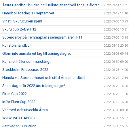
Årsta Handboll bjuder in till rullstolshandboll för alla åldrar
2022-09-14 17:01
Handbollensdag 17 september
2022-09-12 11:10
Vinst i Skurucupen igen!
2022-09-06 13:23
Skuru cup 2-4/9, F12
2022-09-06 13:21
Superderby på hemmaplan i seriepremiären, F11
2022-09-06 13:15
Rullstolshandboll
2022-08-16 20:30
Glöm inte anmäla ert lag till träningslägret
2022-08-08 09:44
Kansliet håller sommarstängt
2022-06-30 09:00
Stockholm Prideparad 2022
2022-06-28 14:00
Handla via Sponsorhuset och stöd Årsta handboll
2022-06-27 17:19
Snart dags för 2022 års träningsläger!
2022-06-20 16:26
Eken Cup 2022
2022-06-20 11:00
Inför Eken Cup 2022
2022-06-16 16:00
Var med och utveckla Årsta
2022-06-05 08:08
WOW VAD HÄNDE?
2022-06-03 15:57
Järnvägen Cup 2022
2022-05-30 15:55