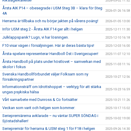
Rikslägerkallelse!
2026-03-02 11:52
Årsta AIK P14 – obesegrade i USM Steg 3B – klara för Steg
2026-01-26 16:58
4A
Herrarna är tillbaka och nu börjar jakten på vårens poäng!
2026-01-05 13:00
Inför USM steg 2 - Årsta AIK F14 ger allt i helgen
2025-12-11 11:30
Julklappspanik? Lugn, vi har lösningen.
2025-12-10 16:18
F10 visar vägen i försäljningen. Här är deras bästa tips!
2025-12-03 16:00
Årsta-spelare representerar Handboll Öst i Sverigecupen!
2025-11-07 12:10
Årsta Handboll på plats under höstlovet – samverkan med
2025-11-03 11:16
skolor i fokus
Svenska Handbollförbundet väljer Folksam som ny
2025-10-27 12:56
försäkringspartner
Informationsträff om Idrottshoppet – verktyg för att stärka
2025-10-23 16:59
ungas psykiska hälsa
Vårt samarbete med Dunross & Co fortsätter
2025-10-21 11:26
Veckan som varit och helgen som kommer:
2025-10-17 15:02
Seriepremiärerna avklarade – nu väntar SUPER SÖNDAG i
2025-10-02 19:00
Sjöstadshallen!
Seriepremiär för herrarna & USM steg 1 för F18 i helgen
2025-09-26 14:30