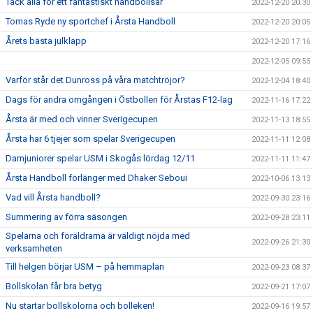
Tack alla för ett fantastiskt handbollsår
2022-12-20 20:30
Tomas Ryde ny sportchef i Årsta Handboll
2022-12-20 20:05
Årets bästa julklapp
2022-12-20 17:16
2022-12-05 09:55
Varför står det Dunross på våra matchtröjor?
2022-12-04 18:40
Dags för andra omgången i Östbollen för Årstas F12-lag
2022-11-16 17:22
Årsta är med och vinner Sverigecupen
2022-11-13 18:55
Årsta har 6 tjejer som spelar Sverigecupen
2022-11-11 12:08
Damjuniorer spelar USM i Skogås lördag 12/11
2022-11-11 11:47
Årsta Handboll förlänger med Dhaker Seboui
2022-10-06 13:13
Vad vill Årsta handboll?
2022-09-30 23:16
Summering av förra säsongen
2022-09-28 23:11
Spelarna och föräldrarna är väldigt nöjda med
2022-09-26 21:30
verksamheten
Till helgen börjar USM – på hemmaplan
2022-09-23 08:37
Bollskolan får bra betyg
2022-09-21 17:07
Nu startar bollskolorna och bolleken!
2022-09-16 19:57