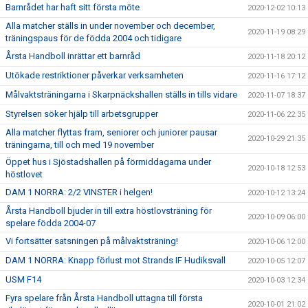
Barnrådet har haft sitt första möte
2020-12-02 10:13
Alla matcher ställs in under november och december,
2020-11-19 08:29
träningspaus för de födda 2004 och tidigare
Årsta Handboll inrättar ett barnråd
2020-11-18 20:12
Utökade restriktioner påverkar verksamheten
2020-11-16 17:12
Målvaktsträningarna i Skarpnäckshallen ställs in tills vidare
2020-11-07 18:37
Styrelsen söker hjälp till arbetsgrupper
2020-11-06 22:35
Alla matcher flyttas fram, seniorer och juniorer pausar
2020-10-29 21:35
träningarna, till och med 19 november
Öppet hus i Sjöstadshallen på förmiddagarna under
2020-10-18 12:53
höstlovet
DAM 1 NORRA: 2/2 VINSTER i helgen!
2020-10-12 13:24
Årsta Handboll bjuder in till extra höstlovsträning för
2020-10-09 06:00
spelare födda 2004-07
Vi fortsätter satsningen på målvaktsträning!
2020-10-06 12:00
DAM 1 NORRA: Knapp förlust mot Strands IF Hudiksvall
2020-10-05 12:07
USM F14
2020-10-03 12:34
Fyra spelare från Årsta Handboll uttagna till första
2020-10-01 21:02