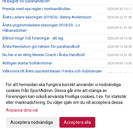
rikslägret för parahandboll!!
Premiär med nya regler i minihandbollen
2020-09-30 10:11
Årets Ledare säsongen 2019/20 - Benny Andersson!
2020-09-22 01:00
Årets ungdomsledare säsongen 2019/20 - Lo
2020-09-21 01:00
Håkansdotter!
Blåröd magi! Två föreningar - ett lag
2020-09-18 10:00
Årsta Revolution gör reklam för parahandboll
2020-09-14 08:00
Nu har vi en riktig Master Coach i Årsta Handboll
2020-09-10 01:00
Äntligen startar bollskolorna!
2020-09-06 13:00
Välkomna till årets uppstartsläger i Farsta och Gubbängen
2020-09-04 21:43
11-13 september
Välkomna till Årsmöte den 24 september
För att hemsidan ska fungera korrekt använder vi nödvändiga
2020-09-01 23:11
cookies från SportAdmin. Dessa går inte att stänga av.
SOMMARAKTIVITETR PÅ SKARPNÄCKSFÄLTET!
2020-06-26 16:39
Föreningen kan också använda frivilliga cookies, t.ex. för statistik
eller marknadsföring. Du väljer själv om du vill acceptera dessa.
Anpassa dina val
Cookie-inställningar
Gå till Webbversion
Acceptera nödvändiga
Acceptera alla