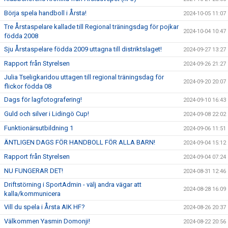
Börja spela handboll i Årsta!
2024-10-05 11:07
Tre Årstaspelare kallade till Regional träningsdag för pojkar
2024-10-04 10:47
födda 2008
Sju Årstaspelare födda 2009 uttagna till distriktslaget!
2024-09-27 13:27
Rapport från Styrelsen
2024-09-26 21:27
Julia Tseligkaridou uttagen till regional träningsdag för
2024-09-20 20:07
flickor födda 08
Dags för lagfotografering!
2024-09-10 16:43
Guld och silver i Lidingö Cup!
2024-09-08 22:02
Funktionärsutbildning 1
2024-09-06 11:51
ÄNTLIGEN DAGS FÖR HANDBOLL FÖR ALLA BARN!
2024-09-04 15:12
Rapport från Styrelsen
2024-09-04 07:24
NU FUNGERAR DET!
2024-08-31 12:46
Driftstörning i SportAdmin - välj andra vägar att
2024-08-28 16:09
kalla/kommunicera
Vill du spela i Årsta AIK HF?
2024-08-26 20:37
Välkommen Yasmin Domonji!
2024-08-22 20:56