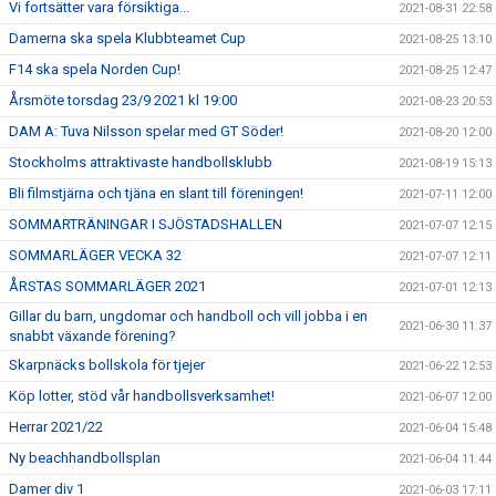
Vi fortsätter vara försiktiga...
2021-08-31 22:58
Damerna ska spela Klubbteamet Cup
2021-08-25 13:10
F14 ska spela Norden Cup!
2021-08-25 12:47
Årsmöte torsdag 23/9 2021 kl 19:00
2021-08-23 20:53
DAM A: Tuva Nilsson spelar med GT Söder!
2021-08-20 12:00
Stockholms attraktivaste handbollsklubb
2021-08-19 15:13
Bli filmstjärna och tjäna en slant till föreningen!
2021-07-11 12:00
SOMMARTRÄNINGAR I SJÖSTADSHALLEN
2021-07-07 12:15
SOMMARLÄGER VECKA 32
2021-07-07 12:11
ÅRSTAS SOMMARLÄGER 2021
2021-07-01 12:13
Gillar du barn, ungdomar och handboll och vill jobba i en
2021-06-30 11:37
snabbt växande förening?
Skarpnäcks bollskola för tjejer
2021-06-22 12:53
Köp lotter, stöd vår handbollsverksamhet!
2021-06-07 12:00
Herrar 2021/22
2021-06-04 15:48
Ny beachhandbollsplan
2021-06-04 11:44
Damer div 1
2021-06-03 17:11