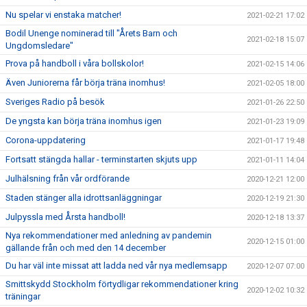
Nu spelar vi enstaka matcher!
2021-02-21 17:02
Bodil Unenge nominerad till "Årets Barn och
2021-02-18 15:07
Ungdomsledare"
Prova på handboll i våra bollskolor!
2021-02-15 14:06
Även Juniorerna får börja träna inomhus!
2021-02-05 18:00
Sveriges Radio på besök
2021-01-26 22:50
De yngsta kan börja träna inomhus igen
2021-01-23 19:09
Corona-uppdatering
2021-01-17 19:48
Fortsatt stängda hallar - terminstarten skjuts upp
2021-01-11 14:04
Julhälsning från vår ordförande
2020-12-21 12:00
Staden stänger alla idrottsanläggningar
2020-12-19 21:30
Julpyssla med Årsta handboll!
2020-12-18 13:37
Nya rekommendationer med anledning av pandemin
2020-12-15 01:00
gällande från och med den 14 december
Du har väl inte missat att ladda ned vår nya medlemsapp
2020-12-07 07:00
Smittskydd Stockholm förtydligar rekommendationer kring
2020-12-02 10:32
träningar