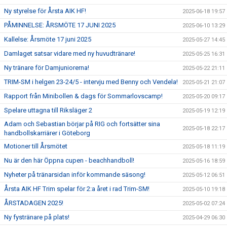
Ny styrelse för Årsta AIK HF!
2025-06-18 19:57
PÅMINNELSE: ÅRSMÖTE 17 JUNI 2025
2025-06-10 13:29
Kallelse: Årsmöte 17 juni 2025
2025-05-27 14:45
Damlaget satsar vidare med ny huvudtränare!
2025-05-25 16:31
Ny tränare för Damjuniorerna!
2025-05-22 21:11
TRIM-SM i helgen 23-24/5 - intervju med Benny och Vendela!
2025-05-21 21:07
Rapport från Minibollen & dags för Sommarlovscamp!
2025-05-20 09:17
Spelare uttagna till Riksläger 2
2025-05-19 12:19
Adam och Sebastian börjar på RIG och fortsätter sina
2025-05-18 22:17
handbollskarriärer i Göteborg
Motioner till Årsmötet
2025-05-18 11:19
Nu är den här Öppna cupen - beachhandboll!
2025-05-16 18:59
Nyheter på tränarsidan inför kommande säsong!
2025-05-12 06:51
Årsta AIK HF Trim spelar för 2:a året i rad Trim-SM!
2025-05-10 19:18
ÅRSTADAGEN 2025!
2025-05-02 07:24
Ny fystränare på plats!
2025-04-29 06:30