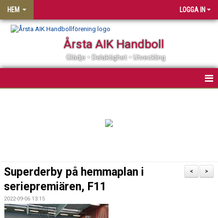
HEM
LOGGA IN
Årsta AIK Handboll
Glädje • Delaktighet • Utveckling
OM ÅRSTA AIK HF
MATCHER
KALENDER
MEDLEMSSKAP
Superderby på hemmaplan i
<
>
KLUBBSHOP
seriepremiären, F11
2022-09-06 13:15
PARTNER