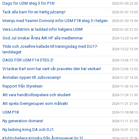
Dags för USM steg 3 för P16!
2025-01-09 22:35
Tack alla barn för en härlig julcamp!
2025-01-07 13:03
Intervju med Yasmin Domonji inför USM F18 steg 3 i helgen
2025-01-03 19:34
Vera Lindström är laddad inför helgens USM!
2025-01-02 21:53
God Jul önskar Årsta AIK HF alla medlemmar
2024-12-23 16:49
Tilde och Josefine kallade till träningsdag med DU17-
2024-12-22 15:59
landslaget
DAGS FÖR USM F14 STEG 2!
2024-12-06 17:10
Vi tackar Karl som har varit vår praoelev den här veckan!
2024-12-06 12:52
Anmälan öppen till Jullovscamp!
2024-11-27 14:25
Rapport från Styrelsen
2024-11-26 16:14
Att vara handbollsspelare och student
2024-11-24 11:35
Att spela Sverigecupen som målvakt
2024-11-21 21:54
USM P18
2024-11-18 08:13
Ny generation domare!
2024-11-11 21:00
Ny ledning kring DA och DJ1
2024-10-31 12:10
Klubbchefens Krönika från Årstasvepet (nr 3)
2024-10-21 23:36