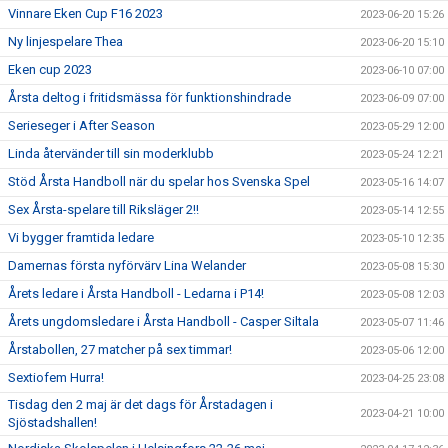
Vinnare Eken Cup F16 2023
2023-06-20 15:26
Ny linjespelare Thea
2023-06-20 15:10
Eken cup 2023
2023-06-10 07:00
Årsta deltog i fritidsmässa för funktionshindrade
2023-06-09 07:00
Serieseger i After Season
2023-05-29 12:00
Linda återvänder till sin moderklubb
2023-05-24 12:21
Stöd Årsta Handboll när du spelar hos Svenska Spel
2023-05-16 14:07
Sex Årsta-spelare till Riksläger 2!!
2023-05-14 12:55
Vi bygger framtida ledare
2023-05-10 12:35
Damernas första nyförvärv Lina Welander
2023-05-08 15:30
Årets ledare i Årsta Handboll - Ledarna i P14!
2023-05-08 12:03
Årets ungdomsledare i Årsta Handboll - Casper Siltala
2023-05-07 11:46
Årstabollen, 27 matcher på sex timmar!
2023-05-06 12:00
Sextiofem Hurra!
2023-04-25 23:08
Tisdag den 2 maj är det dags för Årstadagen i
2023-04-21 10:00
Sjöstadshallen!