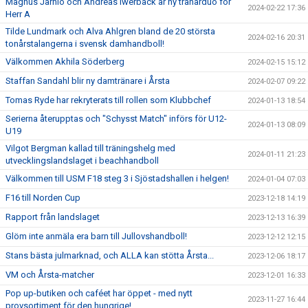
Magnus Jarnlo och Andreas Iwerbäck är ny tränarduo för
2024-02-22 17:36
Herr A
Tilde Lundmark och Alva Ahlgren bland de 20 största
2024-02-16 20:31
tonårstalangerna i svensk damhandboll!
Välkommen Akhila Söderberg
2024-02-15 15:12
Staffan Sandahl blir ny damtränare i Årsta
2024-02-07 09:22
Tomas Ryde har rekryterats till rollen som Klubbchef
2024-01-13 18:54
Serierna återupptas och "Schysst Match" införs för U12-
2024-01-13 08:09
U19
Vilgot Bergman kallad till träningshelg med
2024-01-11 21:23
utvecklingslandslaget i beachhandboll
Välkommen till USM F18 steg 3 i Sjöstadshallen i helgen!
2024-01-04 07:03
F16 till Norden Cup
2023-12-18 14:19
Rapport från landslaget
2023-12-13 16:39
Glöm inte anmäla era barn till Jullovshandboll!
2023-12-12 12:15
Stans bästa julmarknad, och ALLA kan stötta Årsta...
2023-12-06 18:17
VM och Årsta-matcher
2023-12-01 16:33
Pop up-butiken och caféet har öppet - med nytt
2023-11-27 16:44
provsortiment för den hungrige!