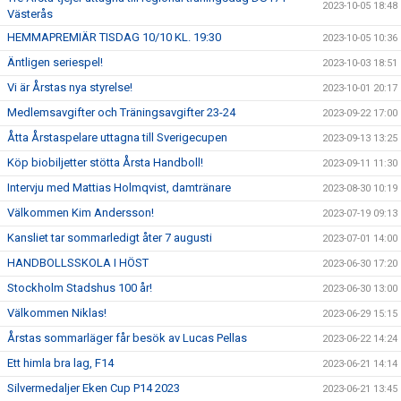
2023-10-05 18:48
Västerås
HEMMAPREMIÄR TISDAG 10/10 KL. 19:30
2023-10-05 10:36
Äntligen seriespel!
2023-10-03 18:51
Vi är Årstas nya styrelse!
2023-10-01 20:17
Medlemsavgifter och Träningsavgifter 23-24
2023-09-22 17:00
Åtta Årstaspelare uttagna till Sverigecupen
2023-09-13 13:25
Köp biobiljetter stötta Årsta Handboll!
2023-09-11 11:30
Intervju med Mattias Holmqvist, damtränare
2023-08-30 10:19
Välkommen Kim Andersson!
2023-07-19 09:13
Kansliet tar sommarledigt åter 7 augusti
2023-07-01 14:00
HANDBOLLSSKOLA I HÖST
2023-06-30 17:20
Stockholm Stadshus 100 år!
2023-06-30 13:00
Välkommen Niklas!
2023-06-29 15:15
Årstas sommarläger får besök av Lucas Pellas
2023-06-22 14:24
Ett himla bra lag, F14
2023-06-21 14:14
Silvermedaljer Eken Cup P14 2023
2023-06-21 13:45