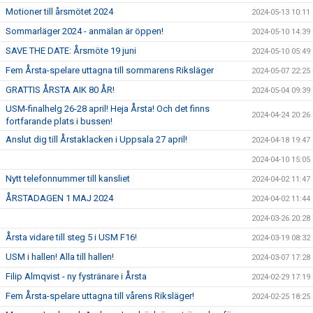
Motioner till årsmötet 2024
2024-05-13 10:11
Sommarläger 2024 - anmälan är öppen!
2024-05-10 14:39
SAVE THE DATE: Årsmöte 19 juni
2024-05-10 05:49
Fem Årsta-spelare uttagna till sommarens Riksläger
2024-05-07 22:25
GRATTIS ÅRSTA AIK 80 ÅR!
2024-05-04 09:39
USM-finalhelg 26-28 april! Heja Årsta! Och det finns
2024-04-24 20:26
fortfarande plats i bussen!
Anslut dig till Årstaklacken i Uppsala 27 april!
2024-04-18 19:47
2024-04-10 15:05
Nytt telefonnummer till kansliet
2024-04-02 11:47
ÅRSTADAGEN 1 MAJ 2024
2024-04-02 11:44
2024-03-26 20:28
Årsta vidare till steg 5 i USM F16!
2024-03-19 08:32
USM i hallen! Alla till hallen!
2024-03-07 17:28
Filip Almqvist - ny fystränare i Årsta
2024-02-29 17:19
Fem Årsta-spelare uttagna till vårens Riksläger!
2024-02-25 18:25