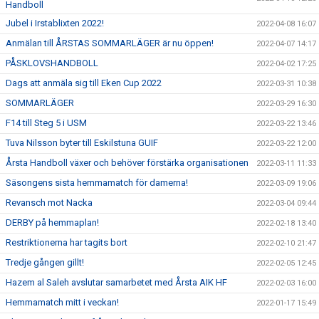
Handboll
Jubel i Irstablixten 2022!
2022-04-08 16:07
Anmälan till ÅRSTAS SOMMARLÄGER är nu öppen!
2022-04-07 14:17
PÅSKLOVSHANDBOLL
2022-04-02 17:25
Dags att anmäla sig till Eken Cup 2022
2022-03-31 10:38
SOMMARLÄGER
2022-03-29 16:30
F14 till Steg 5 i USM
2022-03-22 13:46
Tuva Nilsson byter till Eskilstuna GUIF
2022-03-22 12:00
Årsta Handboll växer och behöver förstärka organisationen
2022-03-11 11:33
Säsongens sista hemmamatch för damerna!
2022-03-09 19:06
Revansch mot Nacka
2022-03-04 09:44
DERBY på hemmaplan!
2022-02-18 13:40
Restriktionerna har tagits bort
2022-02-10 21:47
Tredje gången gillt!
2022-02-05 12:45
Hazem al Saleh avslutar samarbetet med Årsta AIK HF
2022-02-03 16:00
Hemmamatch mitt i veckan!
2022-01-17 15:49