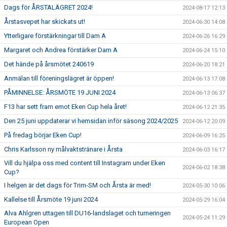
Dags för ÅRSTALÄGRET 2024!
2024-08-17 12:13
Årstasvepet har skickats ut!
2024-06-30 14:08
Ytterligare förstärkningar till Dam A
2024-06-26 16:29
Margaret och Andrea förstärker Dam A
2024-06-24 15:10
Det hände på årsmötet 240619
2024-06-20 18:21
Anmälan till föreningslägret är öppen!
2024-06-13 17:08
PÅMINNELSE: ÅRSMÖTE 19 JUNI 2024
2024-06-13 06:37
F13 har sett fram emot Eken Cup hela året!
2024-06-12 21:35
Den 25 juni uppdaterar vi hemsidan inför säsong 2024/2025
2024-06-12 20:09
På fredag börjar Eken Cup!
2024-06-09 16:25
Chris Karlsson ny målvaktstränare i Årsta
2024-06-03 16:17
Vill du hjälpa oss med content till Instagram under Eken
2024-06-02 18:38
Cup?
I helgen är det dags för Trim-SM och Årsta är med!
2024-05-30 10:06
Kallelse till Årsmöte 19 juni 2024
2024-05-29 16:04
Alva Ahlgren uttagen till DU16-landslaget och turneringen
2024-05-24 11:29
European Open