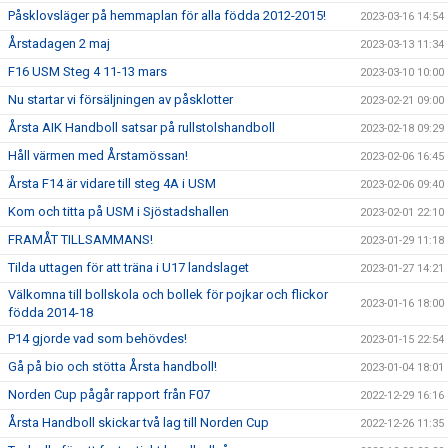
Påsklovsläger på hemmaplan för alla födda 2012-2015!
2023-03-16 14:54
Årstadagen 2 maj
2023-03-13 11:34
F16 USM Steg 4 11-13 mars
2023-03-10 10:00
Nu startar vi försäljningen av påsklotter
2023-02-21 09:00
Årsta AIK Handboll satsar på rullstolshandboll
2023-02-18 09:29
Håll värmen med Årstamössan!
2023-02-06 16:45
Årsta F14 är vidare till steg 4A i USM
2023-02-06 09:40
Kom och titta på USM i Sjöstadshallen
2023-02-01 22:10
FRAMÅT TILLSAMMANS!
2023-01-29 11:18
Tilda uttagen för att träna i U17 landslaget
2023-01-27 14:21
Välkomna till bollskola och bollek för pojkar och flickor
2023-01-16 18:00
födda 2014-18
P14 gjorde vad som behövdes!
2023-01-15 22:54
Gå på bio och stötta Årsta handboll!
2023-01-04 18:01
Norden Cup pågår rapport från F07
2022-12-29 16:16
Årsta Handboll skickar två lag till Norden Cup
2022-12-26 11:35