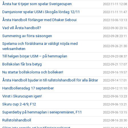
Årsta har 6 tjejer som spelar Sverigecupen
2022-11-11 12:08
Damjuniorer spelar USM i Skogås lördag 12/11
2022-11-11 11:47
Årsta Handboll förlänger med Dhaker Seboui
2022-10-06 13:13
Vad vill Årsta handboll?
2022-09-30 23:16
Summering av förra säsongen
2022-09-28 23:11
Spelarna och föräldrarna är väldigt nöjda med
2022-09-26 21:30
verksamheten
Till helgen börjar USM – på hemmaplan
2022-09-23 08:37
Bollskolan får bra betyg
2022-09-21 17:07
Nu startar bollskolorna och bolleken!
2022-09-16 19:57
Årsta Handboll bjuder in till rullstolshandboll för alla åldrar
2022-09-14 17:01
Handbollensdag 17 september
2022-09-12 11:10
Vinst i Skurucupen igen!
2022-09-06 13:23
Skuru cup 2-4/9, F12
2022-09-06 13:21
Superderby på hemmaplan i seriepremiären, F11
2022-09-06 13:15
Rullstolshandboll
2022-08-16 20:30