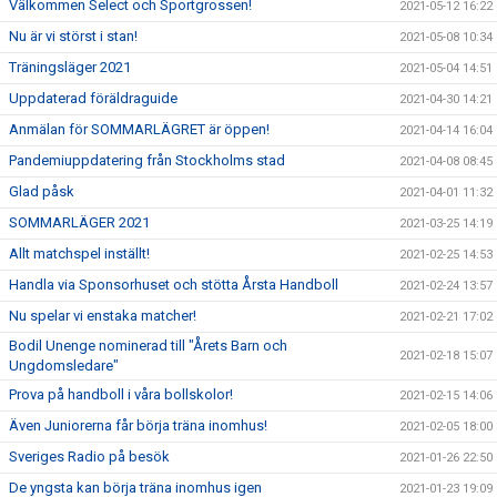
Välkommen Select och Sportgrossen!
2021-05-12 16:22
Nu är vi störst i stan!
2021-05-08 10:34
Träningsläger 2021
2021-05-04 14:51
Uppdaterad föräldraguide
2021-04-30 14:21
Anmälan för SOMMARLÄGRET är öppen!
2021-04-14 16:04
Pandemiuppdatering från Stockholms stad
2021-04-08 08:45
Glad påsk
2021-04-01 11:32
SOMMARLÄGER 2021
2021-03-25 14:19
Allt matchspel inställt!
2021-02-25 14:53
Handla via Sponsorhuset och stötta Årsta Handboll
2021-02-24 13:57
Nu spelar vi enstaka matcher!
2021-02-21 17:02
Bodil Unenge nominerad till "Årets Barn och
2021-02-18 15:07
Ungdomsledare"
Prova på handboll i våra bollskolor!
2021-02-15 14:06
Även Juniorerna får börja träna inomhus!
2021-02-05 18:00
Sveriges Radio på besök
2021-01-26 22:50
De yngsta kan börja träna inomhus igen
2021-01-23 19:09