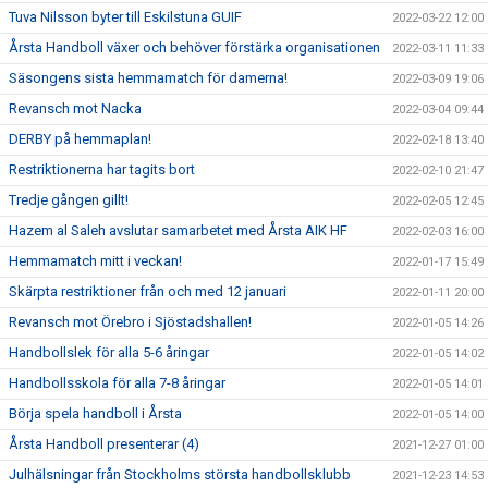
Tuva Nilsson byter till Eskilstuna GUIF
2022-03-22 12:00
Årsta Handboll växer och behöver förstärka organisationen
2022-03-11 11:33
Säsongens sista hemmamatch för damerna!
2022-03-09 19:06
Revansch mot Nacka
2022-03-04 09:44
DERBY på hemmaplan!
2022-02-18 13:40
Restriktionerna har tagits bort
2022-02-10 21:47
Tredje gången gillt!
2022-02-05 12:45
Hazem al Saleh avslutar samarbetet med Årsta AIK HF
2022-02-03 16:00
Hemmamatch mitt i veckan!
2022-01-17 15:49
Skärpta restriktioner från och med 12 januari
2022-01-11 20:00
Revansch mot Örebro i Sjöstadshallen!
2022-01-05 14:26
Handbollslek för alla 5-6 åringar
2022-01-05 14:02
Handbollsskola för alla 7-8 åringar
2022-01-05 14:01
Börja spela handboll i Årsta
2022-01-05 14:00
Årsta Handboll presenterar (4)
2021-12-27 01:00
Julhälsningar från Stockholms största handbollsklubb
2021-12-23 14:53