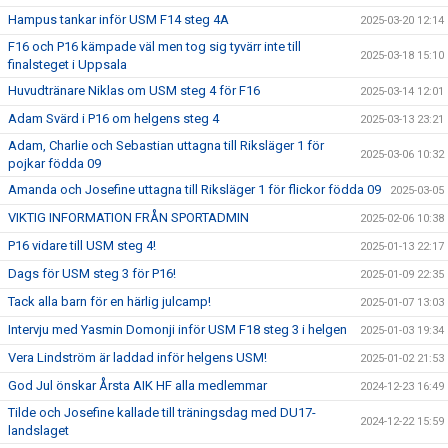
Hampus tankar inför USM F14 steg 4A
2025-03-20 12:14
F16 och P16 kämpade väl men tog sig tyvärr inte till
2025-03-18 15:10
finalsteget i Uppsala
Huvudtränare Niklas om USM steg 4 för F16
2025-03-14 12:01
Adam Svärd i P16 om helgens steg 4
2025-03-13 23:21
Adam, Charlie och Sebastian uttagna till Riksläger 1 för
2025-03-06 10:32
pojkar födda 09
Amanda och Josefine uttagna till Riksläger 1 för flickor födda 09
2025-03-05
VIKTIG INFORMATION FRÅN SPORTADMIN
2025-02-06 10:38
P16 vidare till USM steg 4!
2025-01-13 22:17
Dags för USM steg 3 för P16!
2025-01-09 22:35
Tack alla barn för en härlig julcamp!
2025-01-07 13:03
Intervju med Yasmin Domonji inför USM F18 steg 3 i helgen
2025-01-03 19:34
Vera Lindström är laddad inför helgens USM!
2025-01-02 21:53
God Jul önskar Årsta AIK HF alla medlemmar
2024-12-23 16:49
Tilde och Josefine kallade till träningsdag med DU17-
2024-12-22 15:59
landslaget