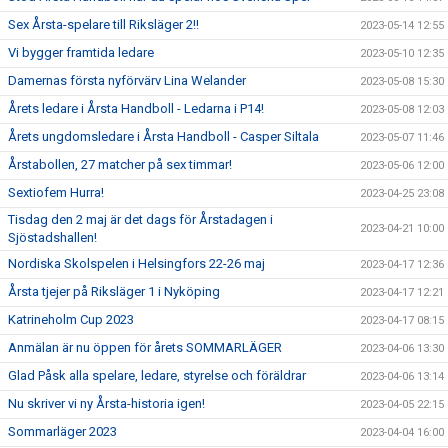
Sex Årsta-spelare till Riksläger 2!!
2023-05-14 12:55
Vi bygger framtida ledare
2023-05-10 12:35
Damernas första nyförvärv Lina Welander
2023-05-08 15:30
Årets ledare i Årsta Handboll - Ledarna i P14!
2023-05-08 12:03
Årets ungdomsledare i Årsta Handboll - Casper Siltala
2023-05-07 11:46
Årstabollen, 27 matcher på sex timmar!
2023-05-06 12:00
Sextiofem Hurra!
2023-04-25 23:08
Tisdag den 2 maj är det dags för Årstadagen i
2023-04-21 10:00
Sjöstadshallen!
Nordiska Skolspelen i Helsingfors 22-26 maj
2023-04-17 12:36
Årsta tjejer på Riksläger 1 i Nyköping
2023-04-17 12:21
Katrineholm Cup 2023
2023-04-17 08:15
Anmälan är nu öppen för årets SOMMARLÄGER
2023-04-06 13:30
Glad Påsk alla spelare, ledare, styrelse och föräldrar
2023-04-06 13:14
Nu skriver vi ny Årsta-historia igen!
2023-04-05 22:15
Sommarläger 2023
2023-04-04 16:00