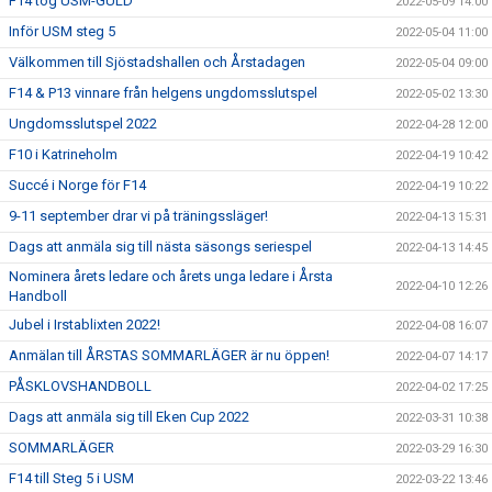
F14 tog USM-GULD
2022-05-09 14:00
Inför USM steg 5
2022-05-04 11:00
Välkommen till Sjöstadshallen och Årstadagen
2022-05-04 09:00
F14 & P13 vinnare från helgens ungdomsslutspel
2022-05-02 13:30
Ungdomsslutspel 2022
2022-04-28 12:00
F10 i Katrineholm
2022-04-19 10:42
Succé i Norge för F14
2022-04-19 10:22
9-11 september drar vi på träningssläger!
2022-04-13 15:31
Dags att anmäla sig till nästa säsongs seriespel
2022-04-13 14:45
Nominera årets ledare och årets unga ledare i Årsta
2022-04-10 12:26
Handboll
Jubel i Irstablixten 2022!
2022-04-08 16:07
Anmälan till ÅRSTAS SOMMARLÄGER är nu öppen!
2022-04-07 14:17
PÅSKLOVSHANDBOLL
2022-04-02 17:25
Dags att anmäla sig till Eken Cup 2022
2022-03-31 10:38
SOMMARLÄGER
2022-03-29 16:30
F14 till Steg 5 i USM
2022-03-22 13:46