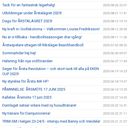
Tack för en fantastisk lägerhelg!
2025-08-26 22:01
Utbildningar under Årstalägret 2025!
2025-08-21 17:41
Dags för ÅRSTALÄGRET 2025!
2025-08-15 19:10
Ny kraft in i bollskolorna – Välkommen Louise Fredriksson!
2025-08-12 20:04
Nu är vi tillbaka - handbollssäsongen drar igång!
2025-08-11 11:26
Årstaspelare uttagen till Riksläger Beachhandboll.
2025-07-02 08:25
Sommartider hej hej!
2025-06-30 09:07
Hälsning från nya ordföranden
2025-06-27 17:44
Seger för Årsta Revolution – och stort tack till alla på EKEN
2025-06-19 14:23
CUP 2025!
Ny styrelse för Årsta AIK HF!
2025-06-18 19:57
PÅMINNELSE: ÅRSMÖTE 17 JUNI 2025
2025-06-10 13:29
Kallelse: Årsmöte 17 juni 2025
2025-05-27 14:45
Damlaget satsar vidare med ny huvudtränare!
2025-05-25 16:31
Ny tränare för Damjuniorerna!
2025-05-22 21:11
TRIM-SM i helgen 23-24/5 - intervju med Benny och Vendela!
2025-05-21 21:07