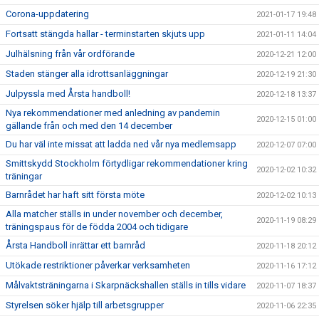
Corona-uppdatering
2021-01-17 19:48
Fortsatt stängda hallar - terminstarten skjuts upp
2021-01-11 14:04
Julhälsning från vår ordförande
2020-12-21 12:00
Staden stänger alla idrottsanläggningar
2020-12-19 21:30
Julpyssla med Årsta handboll!
2020-12-18 13:37
Nya rekommendationer med anledning av pandemin
2020-12-15 01:00
gällande från och med den 14 december
Du har väl inte missat att ladda ned vår nya medlemsapp
2020-12-07 07:00
Smittskydd Stockholm förtydligar rekommendationer kring
2020-12-02 10:32
träningar
Barnrådet har haft sitt första möte
2020-12-02 10:13
Alla matcher ställs in under november och december,
2020-11-19 08:29
träningspaus för de födda 2004 och tidigare
Årsta Handboll inrättar ett barnråd
2020-11-18 20:12
Utökade restriktioner påverkar verksamheten
2020-11-16 17:12
Målvaktsträningarna i Skarpnäckshallen ställs in tills vidare
2020-11-07 18:37
Styrelsen söker hjälp till arbetsgrupper
2020-11-06 22:35