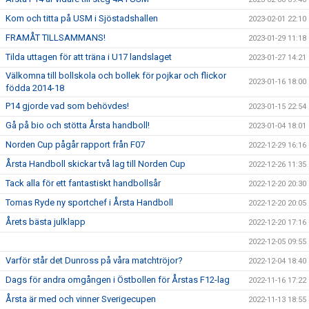
Kom och titta på USM i Sjöstadshallen
2023-02-01 22:10
FRAMÅT TILLSAMMANS!
2023-01-29 11:18
Tilda uttagen för att träna i U17 landslaget
2023-01-27 14:21
Välkomna till bollskola och bollek för pojkar och flickor
2023-01-16 18:00
födda 2014-18
P14 gjorde vad som behövdes!
2023-01-15 22:54
Gå på bio och stötta Årsta handboll!
2023-01-04 18:01
Norden Cup pågår rapport från F07
2022-12-29 16:16
Årsta Handboll skickar två lag till Norden Cup
2022-12-26 11:35
Tack alla för ett fantastiskt handbollsår
2022-12-20 20:30
Tomas Ryde ny sportchef i Årsta Handboll
2022-12-20 20:05
Årets bästa julklapp
2022-12-20 17:16
2022-12-05 09:55
Varför står det Dunross på våra matchtröjor?
2022-12-04 18:40
Dags för andra omgången i Östbollen för Årstas F12-lag
2022-11-16 17:22
Årsta är med och vinner Sverigecupen
2022-11-13 18:55