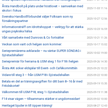
Årsta Handboll på plats under höstlovet – samverkan med
2025-11-03 11:16
skolor i fokus
Svenska Handbollförbundet väljer Folksam som ny
2025-10-27 12:56
försäkringspartner
Informationsträff om Idrottshoppet – verktyg för att stärka
2025-10-23 16:59
ungas psykiska hälsa
Vårt samarbete med Dunross & Co fortsätter
2025-10-21 11:26
Veckan som varit och helgen som kommer:
2025-10-17 15:02
Seriepremiärerna avklarade – nu väntar SUPER SÖNDAG i
2025-10-02 19:00
Sjöstadshallen!
Seriepremiär för herrarna & USM steg 1 för F18 i helgen
2025-09-26 14:30
Årsta AIK söker eldsjälar till Event- och Cafékommittén
2025-09-25 10:22
Vidare till steg 3 – från USM P18 i Sjöstadshallen
2025-09-22 10:00
Betala en del av träningsavgiften för ditt barn 8–16 år med
2025-09-19 15:35
Fritidskortet!
Välkommen till USM P18, steg 1 i Sjöstadshallen
2025-09-19 11:38
F14 visar vägen — tillsammans stärker vi ungdomssidan!
2025-09-02 10:00
Herrlaget bjuder in till öppen träning!
2025-08-27 12:43