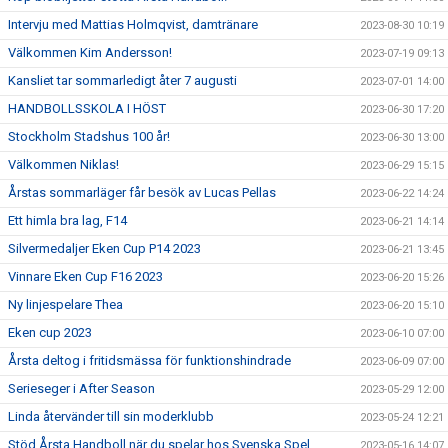
Intervju med Mattias Holmqvist, damtränare
2023-08-30 10:19
Välkommen Kim Andersson!
2023-07-19 09:13
Kansliet tar sommarledigt åter 7 augusti
2023-07-01 14:00
HANDBOLLSSKOLA I HÖST
2023-06-30 17:20
Stockholm Stadshus 100 år!
2023-06-30 13:00
Välkommen Niklas!
2023-06-29 15:15
Årstas sommarläger får besök av Lucas Pellas
2023-06-22 14:24
Ett himla bra lag, F14
2023-06-21 14:14
Silvermedaljer Eken Cup P14 2023
2023-06-21 13:45
Vinnare Eken Cup F16 2023
2023-06-20 15:26
Ny linjespelare Thea
2023-06-20 15:10
Eken cup 2023
2023-06-10 07:00
Årsta deltog i fritidsmässa för funktionshindrade
2023-06-09 07:00
Serieseger i After Season
2023-05-29 12:00
Linda återvänder till sin moderklubb
2023-05-24 12:21
Stöd Årsta Handboll när du spelar hos Svenska Spel
2023-05-16 14:07