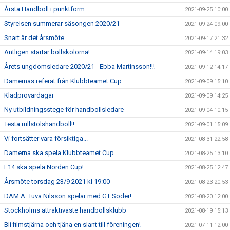
Årsta Handboll i punktform
2021-09-25 10:00
Styrelsen summerar säsongen 2020/21
2021-09-24 09:00
Snart är det årsmöte...
2021-09-17 21:32
Äntligen startar bollskolorna!
2021-09-14 19:03
Årets ungdomsledare 2020/21 - Ebba Martinsson!!!
2021-09-12 14:17
Damernas referat från Klubbteamet Cup
2021-09-09 15:10
Klädprovardagar
2021-09-09 14:25
Ny utbildningsstege för handbollsledare
2021-09-04 10:15
Testa rullstolshandboll!!
2021-09-01 15:09
Vi fortsätter vara försiktiga...
2021-08-31 22:58
Damerna ska spela Klubbteamet Cup
2021-08-25 13:10
F14 ska spela Norden Cup!
2021-08-25 12:47
Årsmöte torsdag 23/9 2021 kl 19:00
2021-08-23 20:53
DAM A: Tuva Nilsson spelar med GT Söder!
2021-08-20 12:00
Stockholms attraktivaste handbollsklubb
2021-08-19 15:13
Bli filmstjärna och tjäna en slant till föreningen!
2021-07-11 12:00