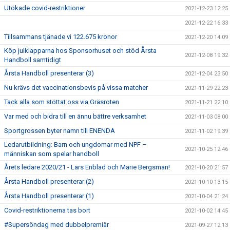
Utökade covid-restriktioner
2021-12-23 12:25
2021-12-22 16:33
Tillsammans tjänade vi 122.675 kronor
2021-12-20 14:09
Köp julklapparna hos Sponsorhuset och stöd Årsta
2021-12-08 19:32
Handboll samtidigt
Årsta Handboll presenterar (3)
2021-12-04 23:50
Nu krävs det vaccinationsbevis på vissa matcher
2021-11-29 22:23
Tack alla som stöttat oss via Gräsroten
2021-11-21 22:10
Var med och bidra till en ännu bättre verksamhet
2021-11-03 08:00
Sportgrossen byter namn till ENENDA
2021-11-02 19:39
Ledarutbildning: Barn och ungdomar med NPF –
2021-10-25 12:46
människan som spelar handboll
Årets ledare 2020/21 - Lars Enblad och Marie Bergsman!
2021-10-20 21:57
Årsta Handboll presenterar (2)
2021-10-10 13:15
Årsta Handboll presenterar (1)
2021-10-04 21:24
Covid-restriktionerna tas bort
2021-10-02 14:45
#Supersöndag med dubbelpremiär
2021-09-27 12:13