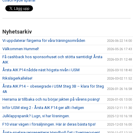
Coach Ryde spanar
Nyhetsarkiv
Vi uppdaterar färgerna för våra träningsområden
2026-06-22 14:00
Välkommen Hummel!
2026-05-26 17:43
Få cashback hos sponsorhuset och stötta samtidigt Årsta
2026-03-31 12:48
AIK
Årsta AIK P14 nådde näst högsta nivån i USM
2026-03-10 18:40
Rikslägerkallelse!
2026-03-02 11:52
Årsta AIK P14 – obesegrade i USM Steg 3B – klara för Steg
2026-01-26 16:58
4A
Herrarna är tillbaka och nu börjar jakten på vårens poäng!
2026-01-05 13:00
Inför USM steg 2 - Årsta AIK F14 ger allt i helgen
2025-12-11 11:30
Julklappspanik? Lugn, vi har lösningen.
2025-12-10 16:18
F10 visar vägen i försäljningen. Här är deras bästa tips!
2025-12-03 16:00
Årsta-spelare representerar Handboll Öst i Sverigecupen!
2025-11-07 12:10