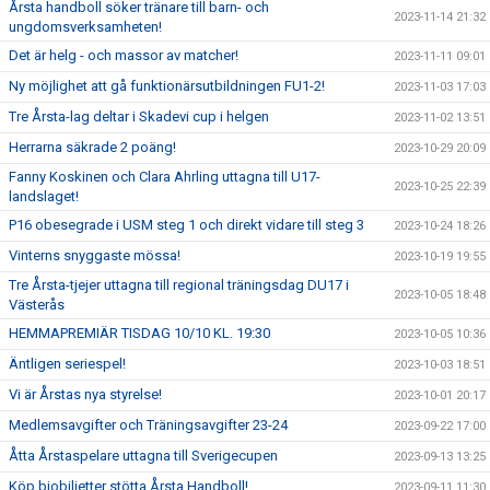
Årsta handboll söker tränare till barn- och
2023-11-14 21:32
ungdomsverksamheten!
Det är helg - och massor av matcher!
2023-11-11 09:01
Ny möjlighet att gå funktionärsutbildningen FU1-2!
2023-11-03 17:03
Tre Årsta-lag deltar i Skadevi cup i helgen
2023-11-02 13:51
Herrarna säkrade 2 poäng!
2023-10-29 20:09
Fanny Koskinen och Clara Ahrling uttagna till U17-
2023-10-25 22:39
landslaget!
P16 obesegrade i USM steg 1 och direkt vidare till steg 3
2023-10-24 18:26
Vinterns snyggaste mössa!
2023-10-19 19:55
Tre Årsta-tjejer uttagna till regional träningsdag DU17 i
2023-10-05 18:48
Västerås
HEMMAPREMIÄR TISDAG 10/10 KL. 19:30
2023-10-05 10:36
Äntligen seriespel!
2023-10-03 18:51
Vi är Årstas nya styrelse!
2023-10-01 20:17
Medlemsavgifter och Träningsavgifter 23-24
2023-09-22 17:00
Åtta Årstaspelare uttagna till Sverigecupen
2023-09-13 13:25
Köp biobiljetter stötta Årsta Handboll!
2023-09-11 11:30