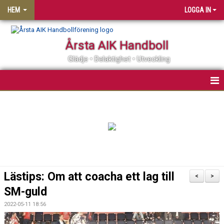
HEM
LOGGA IN
Årsta AIK Handboll
Glädje • Delaktighet • Utveckling
OM ÅRSTA AIK HF
MATCHER
KALENDER
MEDLEMSSKAP
Lästips: Om att coacha ett lag till
<
>
KLUBBSHOP
SM-guld
2022-05-11 18:56
PARTNER