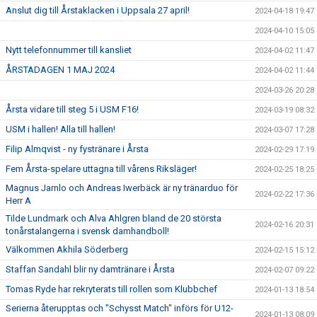
Anslut dig till Årstaklacken i Uppsala 27 april!
2024-04-18 19:47
2024-04-10 15:05
Nytt telefonnummer till kansliet
2024-04-02 11:47
ÅRSTADAGEN 1 MAJ 2024
2024-04-02 11:44
2024-03-26 20:28
Årsta vidare till steg 5 i USM F16!
2024-03-19 08:32
USM i hallen! Alla till hallen!
2024-03-07 17:28
Filip Almqvist - ny fystränare i Årsta
2024-02-29 17:19
Fem Årsta-spelare uttagna till vårens Riksläger!
2024-02-25 18:25
Magnus Jarnlo och Andreas Iwerbäck är ny tränarduo för
2024-02-22 17:36
Herr A
Tilde Lundmark och Alva Ahlgren bland de 20 största
2024-02-16 20:31
tonårstalangerna i svensk damhandboll!
Välkommen Akhila Söderberg
2024-02-15 15:12
Staffan Sandahl blir ny damtränare i Årsta
2024-02-07 09:22
Tomas Ryde har rekryterats till rollen som Klubbchef
2024-01-13 18:54
Serierna återupptas och "Schysst Match" införs för U12-
2024-01-13 08:09