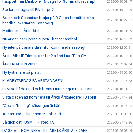
Rapport från Minibollen & dags för Sommarlovscamp!
2025-05-20 09:17
Spelare uttagna till Riksläger 2
2025-05-19 12:19
Adam och Sebastian börjar på RIG och fortsätter sina
2025-05-18 22:17
handbollskarriärer i Göteborg
Motioner till Årsmötet
2025-05-18 11:19
Nu är den här Öppna cupen - beachhandboll!
2025-05-16 18:59
Nyheter på tränarsidan inför kommande säsong!
2025-05-12 06:51
Årsta AIK HF Trim spelar för 2:a året i rad Trim-SM!
2025-05-10 19:18
ÅRSTADAGEN 2025!
2025-05-02 07:24
Ny fystränare på plats!
2025-04-29 06:30
KLÄDBYTARDAG PÅ ÅRSTADAGEN!
2025-04-21 16:23
P16 tog både guld och brons i turneringen Bäst i Öst!
2025-04-18 11:01
Sista dagen att nominera till Årets Årstaledare: 10 april!
2025-04-07 17:24
"Öppen Träning"-säsongen är här!
2025-04-05 16:12
Tomas Ryde slutar som Klubbchef
2025-03-30 08:20
Så gick det i USM F14 steg 4A
2025-03-27 19:26
DAGS ATT NOMINERA TILL ÅRETS ÅRSTALEDARE!
2025-03-26 06:19