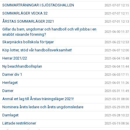
SOMMARTRÄNINGAR I SJÖSTADSHALLEN
2021-07-07 12:15
SOMMARLÄGER VECKA 32
2021-07-07 12:11
ÅRSTAS SOMMARLÄGER 2021
2021-07-01 12:13
Gillar du barn, ungdomar och handboll och vill jobba i en
2021-06-30 11:37
snabbt växande förening?
Skarpnäcks bollskola för tjejer
2021-06-22 12:53
Köp lotter, stöd vår handbollsverksamhet!
2021-06-07 12:00
Herrar 2021/22
2021-06-04 15:48
Ny beachhandbollsplan
2021-06-04 11:44
Damer div 1
2021-06-03 17:11
Herrlaget
2021-06-01 11:26
Damer
2021-05-31 11:49
Anmäl ert lag till Årstas träningsläger 2021!
2021-05-31 08:00
Nominera årets ledare och årets ungdomsledare
2021-05-29 09:39
Damlaget
2021-05-28 10:22
Lättade restriktioner
2021-05-19 08:56