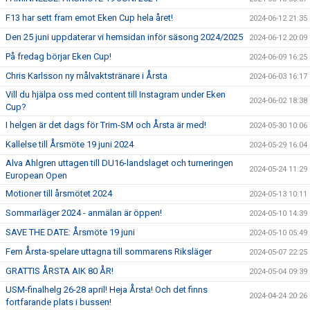
F13 har sett fram emot Eken Cup hela året!
2024-06-12 21:35
Den 25 juni uppdaterar vi hemsidan inför säsong 2024/2025
2024-06-12 20:09
På fredag börjar Eken Cup!
2024-06-09 16:25
Chris Karlsson ny målvaktstränare i Årsta
2024-06-03 16:17
Vill du hjälpa oss med content till Instagram under Eken
2024-06-02 18:38
Cup?
I helgen är det dags för Trim-SM och Årsta är med!
2024-05-30 10:06
Kallelse till Årsmöte 19 juni 2024
2024-05-29 16:04
Alva Ahlgren uttagen till DU16-landslaget och turneringen
2024-05-24 11:29
European Open
Motioner till årsmötet 2024
2024-05-13 10:11
Sommarläger 2024 - anmälan är öppen!
2024-05-10 14:39
SAVE THE DATE: Årsmöte 19 juni
2024-05-10 05:49
Fem Årsta-spelare uttagna till sommarens Riksläger
2024-05-07 22:25
GRATTIS ÅRSTA AIK 80 ÅR!
2024-05-04 09:39
USM-finalhelg 26-28 april! Heja Årsta! Och det finns
2024-04-24 20:26
fortfarande plats i bussen!