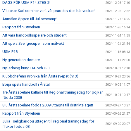
DAGS FÖR USM F14 STEG 2!
2024-12-06 17:10
Vi tackar Karl som har varit vår praoelev den här veckan!
2024-12-06 12:52
Anmälan öppen till Jullovscamp!
2024-11-27 14:25
Rapport från Styrelsen
2024-11-26 16:14
Att vara handbollsspelare och student
2024-11-24 11:35
Att spela Sverigecupen som målvakt
2024-11-21 21:54
USM P18
2024-11-18 08:13
Ny generation domare!
2024-11-11 21:00
Ny ledning kring DA och DJ1
2024-10-31 12:10
Klubbchefens Krönika från Årstasvepet (nr 3)
2024-10-21 23:36
Börja spela handboll i Årsta!
2024-10-05 11:07
Tre Årstaspelare kallade till Regional träningsdag för pojkar
2024-10-04 10:47
födda 2008
Sju Årstaspelare födda 2009 uttagna till distriktslaget!
2024-09-27 13:27
Rapport från Styrelsen
2024-09-26 21:27
Julia Tseligkaridou uttagen till regional träningsdag för
2024-09-20 20:07
flickor födda 08