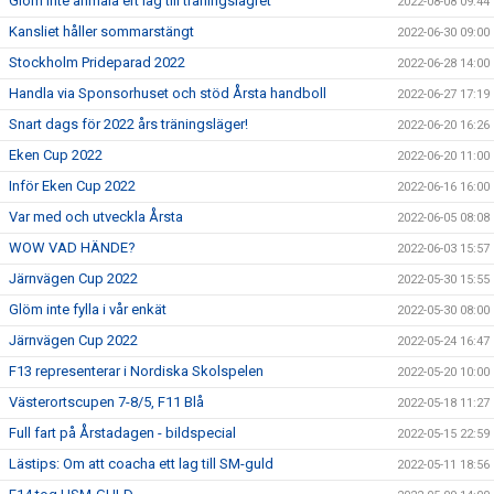
Glöm inte anmäla ert lag till träningslägret
2022-08-08 09:44
Kansliet håller sommarstängt
2022-06-30 09:00
Stockholm Prideparad 2022
2022-06-28 14:00
Handla via Sponsorhuset och stöd Årsta handboll
2022-06-27 17:19
Snart dags för 2022 års träningsläger!
2022-06-20 16:26
Eken Cup 2022
2022-06-20 11:00
Inför Eken Cup 2022
2022-06-16 16:00
Var med och utveckla Årsta
2022-06-05 08:08
WOW VAD HÄNDE?
2022-06-03 15:57
Järnvägen Cup 2022
2022-05-30 15:55
Glöm inte fylla i vår enkät
2022-05-30 08:00
Järnvägen Cup 2022
2022-05-24 16:47
F13 representerar i Nordiska Skolspelen
2022-05-20 10:00
Västerortscupen 7-8/5, F11 Blå
2022-05-18 11:27
Full fart på Årstadagen - bildspecial
2022-05-15 22:59
Lästips: Om att coacha ett lag till SM-guld
2022-05-11 18:56