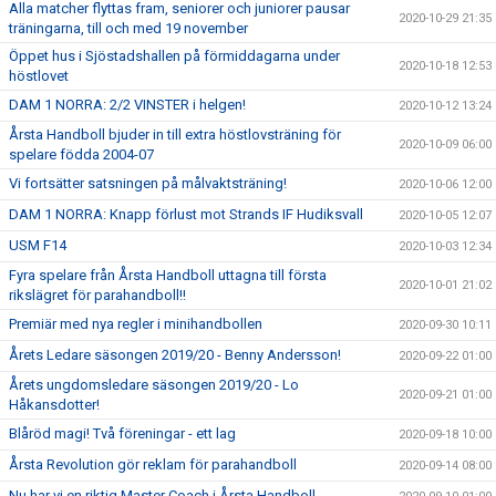
Alla matcher flyttas fram, seniorer och juniorer pausar
2020-10-29 21:35
träningarna, till och med 19 november
Öppet hus i Sjöstadshallen på förmiddagarna under
2020-10-18 12:53
höstlovet
DAM 1 NORRA: 2/2 VINSTER i helgen!
2020-10-12 13:24
Årsta Handboll bjuder in till extra höstlovsträning för
2020-10-09 06:00
spelare födda 2004-07
Vi fortsätter satsningen på målvaktsträning!
2020-10-06 12:00
DAM 1 NORRA: Knapp förlust mot Strands IF Hudiksvall
2020-10-05 12:07
USM F14
2020-10-03 12:34
Fyra spelare från Årsta Handboll uttagna till första
2020-10-01 21:02
rikslägret för parahandboll!!
Premiär med nya regler i minihandbollen
2020-09-30 10:11
Årets Ledare säsongen 2019/20 - Benny Andersson!
2020-09-22 01:00
Årets ungdomsledare säsongen 2019/20 - Lo
2020-09-21 01:00
Håkansdotter!
Blåröd magi! Två föreningar - ett lag
2020-09-18 10:00
Årsta Revolution gör reklam för parahandboll
2020-09-14 08:00
Nu har vi en riktig Master Coach i Årsta Handboll