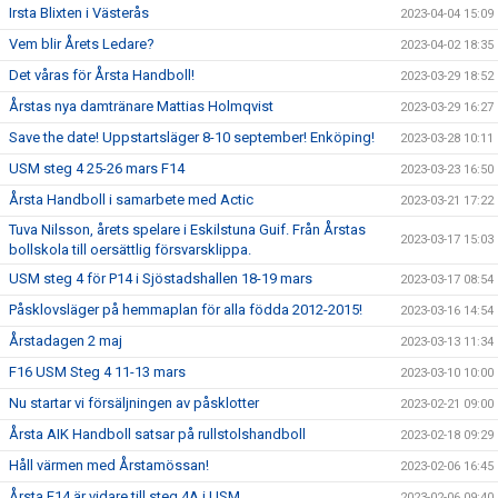
Irsta Blixten i Västerås
2023-04-04 15:09
Vem blir Årets Ledare?
2023-04-02 18:35
Det våras för Årsta Handboll!
2023-03-29 18:52
Årstas nya damtränare Mattias Holmqvist
2023-03-29 16:27
Save the date! Uppstartsläger 8-10 september! Enköping!
2023-03-28 10:11
USM steg 4 25-26 mars F14
2023-03-23 16:50
Årsta Handboll i samarbete med Actic
2023-03-21 17:22
Tuva Nilsson, årets spelare i Eskilstuna Guif. Från Årstas
2023-03-17 15:03
bollskola till oersättlig försvarsklippa.
USM steg 4 för P14 i Sjöstadshallen 18-19 mars
2023-03-17 08:54
Påsklovsläger på hemmaplan för alla födda 2012-2015!
2023-03-16 14:54
Årstadagen 2 maj
2023-03-13 11:34
F16 USM Steg 4 11-13 mars
2023-03-10 10:00
Nu startar vi försäljningen av påsklotter
2023-02-21 09:00
Årsta AIK Handboll satsar på rullstolshandboll
2023-02-18 09:29
Håll värmen med Årstamössan!
2023-02-06 16:45
Årsta F14 är vidare till steg 4A i USM
2023-02-06 09:40