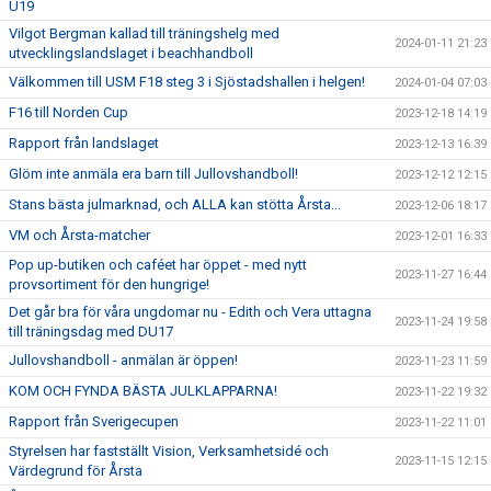
U19
Vilgot Bergman kallad till träningshelg med
2024-01-11 21:23
utvecklingslandslaget i beachhandboll
Välkommen till USM F18 steg 3 i Sjöstadshallen i helgen!
2024-01-04 07:03
F16 till Norden Cup
2023-12-18 14:19
Rapport från landslaget
2023-12-13 16:39
Glöm inte anmäla era barn till Jullovshandboll!
2023-12-12 12:15
Stans bästa julmarknad, och ALLA kan stötta Årsta...
2023-12-06 18:17
VM och Årsta-matcher
2023-12-01 16:33
Pop up-butiken och caféet har öppet - med nytt
2023-11-27 16:44
provsortiment för den hungrige!
Det går bra för våra ungdomar nu - Edith och Vera uttagna
2023-11-24 19:58
till träningsdag med DU17
Jullovshandboll - anmälan är öppen!
2023-11-23 11:59
KOM OCH FYNDA BÄSTA JULKLAPPARNA!
2023-11-22 19:32
Rapport från Sverigecupen
2023-11-22 11:01
Styrelsen har fastställt Vision, Verksamhetsidé och
2023-11-15 12:15
Värdegrund för Årsta