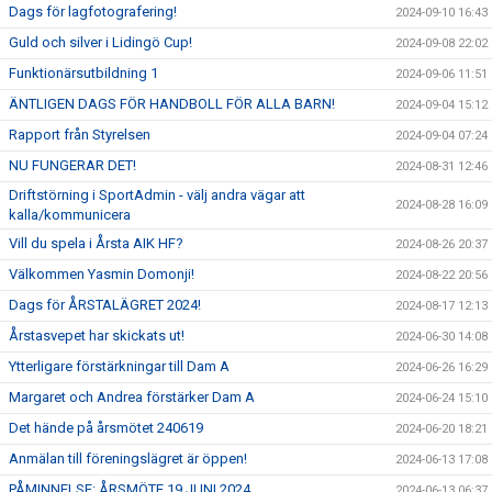
Dags för lagfotografering!
2024-09-10 16:43
Guld och silver i Lidingö Cup!
2024-09-08 22:02
Funktionärsutbildning 1
2024-09-06 11:51
ÄNTLIGEN DAGS FÖR HANDBOLL FÖR ALLA BARN!
2024-09-04 15:12
Rapport från Styrelsen
2024-09-04 07:24
NU FUNGERAR DET!
2024-08-31 12:46
Driftstörning i SportAdmin - välj andra vägar att
2024-08-28 16:09
kalla/kommunicera
Vill du spela i Årsta AIK HF?
2024-08-26 20:37
Välkommen Yasmin Domonji!
2024-08-22 20:56
Dags för ÅRSTALÄGRET 2024!
2024-08-17 12:13
Årstasvepet har skickats ut!
2024-06-30 14:08
Ytterligare förstärkningar till Dam A
2024-06-26 16:29
Margaret och Andrea förstärker Dam A
2024-06-24 15:10
Det hände på årsmötet 240619
2024-06-20 18:21
Anmälan till föreningslägret är öppen!
2024-06-13 17:08
PÅMINNELSE: ÅRSMÖTE 19 JUNI 2024
2024-06-13 06:37