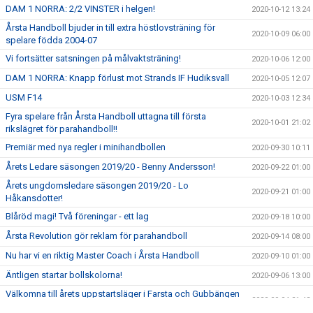
DAM 1 NORRA: 2/2 VINSTER i helgen!
2020-10-12 13:24
Årsta Handboll bjuder in till extra höstlovsträning för
2020-10-09 06:00
spelare födda 2004-07
Vi fortsätter satsningen på målvaktsträning!
2020-10-06 12:00
DAM 1 NORRA: Knapp förlust mot Strands IF Hudiksvall
2020-10-05 12:07
USM F14
2020-10-03 12:34
Fyra spelare från Årsta Handboll uttagna till första
2020-10-01 21:02
rikslägret för parahandboll!!
Premiär med nya regler i minihandbollen
2020-09-30 10:11
Årets Ledare säsongen 2019/20 - Benny Andersson!
2020-09-22 01:00
Årets ungdomsledare säsongen 2019/20 - Lo
2020-09-21 01:00
Håkansdotter!
Blåröd magi! Två föreningar - ett lag
2020-09-18 10:00
Årsta Revolution gör reklam för parahandboll
2020-09-14 08:00
Nu har vi en riktig Master Coach i Årsta Handboll
2020-09-10 01:00
Äntligen startar bollskolorna!
2020-09-06 13:00
Välkomna till årets uppstartsläger i Farsta och Gubbängen
2020-09-04 21:43
11-13 september