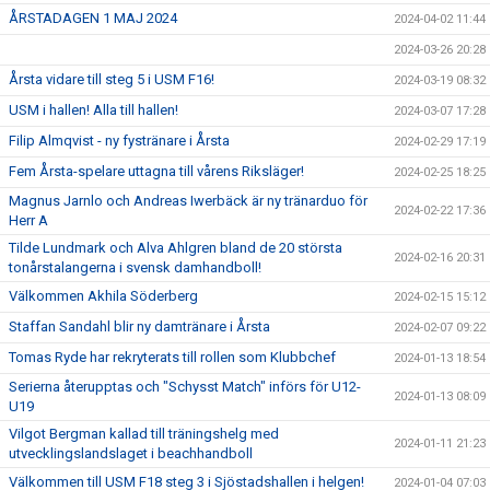
ÅRSTADAGEN 1 MAJ 2024
2024-04-02 11:44
2024-03-26 20:28
Årsta vidare till steg 5 i USM F16!
2024-03-19 08:32
USM i hallen! Alla till hallen!
2024-03-07 17:28
Filip Almqvist - ny fystränare i Årsta
2024-02-29 17:19
Fem Årsta-spelare uttagna till vårens Riksläger!
2024-02-25 18:25
Magnus Jarnlo och Andreas Iwerbäck är ny tränarduo för
2024-02-22 17:36
Herr A
Tilde Lundmark och Alva Ahlgren bland de 20 största
2024-02-16 20:31
tonårstalangerna i svensk damhandboll!
Välkommen Akhila Söderberg
2024-02-15 15:12
Staffan Sandahl blir ny damtränare i Årsta
2024-02-07 09:22
Tomas Ryde har rekryterats till rollen som Klubbchef
2024-01-13 18:54
Serierna återupptas och "Schysst Match" införs för U12-
2024-01-13 08:09
U19
Vilgot Bergman kallad till träningshelg med
2024-01-11 21:23
utvecklingslandslaget i beachhandboll
Välkommen till USM F18 steg 3 i Sjöstadshallen i helgen!
2024-01-04 07:03