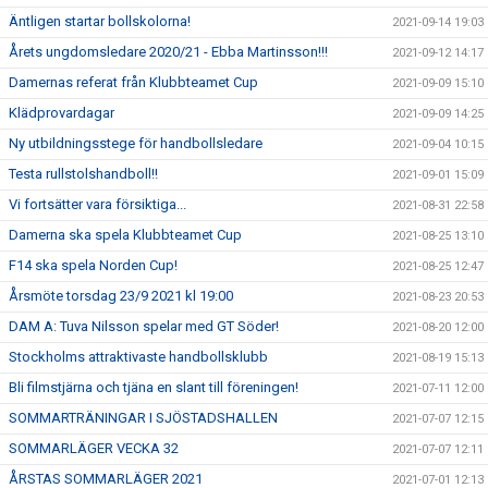
Äntligen startar bollskolorna!
2021-09-14 19:03
Årets ungdomsledare 2020/21 - Ebba Martinsson!!!
2021-09-12 14:17
Damernas referat från Klubbteamet Cup
2021-09-09 15:10
Klädprovardagar
2021-09-09 14:25
Ny utbildningsstege för handbollsledare
2021-09-04 10:15
Testa rullstolshandboll!!
2021-09-01 15:09
Vi fortsätter vara försiktiga...
2021-08-31 22:58
Damerna ska spela Klubbteamet Cup
2021-08-25 13:10
F14 ska spela Norden Cup!
2021-08-25 12:47
Årsmöte torsdag 23/9 2021 kl 19:00
2021-08-23 20:53
DAM A: Tuva Nilsson spelar med GT Söder!
2021-08-20 12:00
Stockholms attraktivaste handbollsklubb
2021-08-19 15:13
Bli filmstjärna och tjäna en slant till föreningen!
2021-07-11 12:00
SOMMARTRÄNINGAR I SJÖSTADSHALLEN
2021-07-07 12:15
SOMMARLÄGER VECKA 32
2021-07-07 12:11
ÅRSTAS SOMMARLÄGER 2021
2021-07-01 12:13