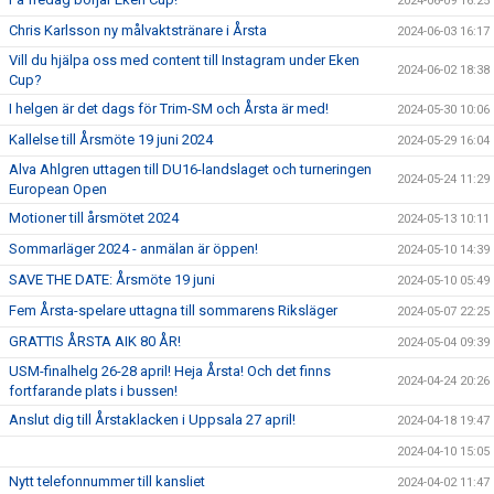
2024-06-09 16:25
Chris Karlsson ny målvaktstränare i Årsta
2024-06-03 16:17
Vill du hjälpa oss med content till Instagram under Eken
2024-06-02 18:38
Cup?
I helgen är det dags för Trim-SM och Årsta är med!
2024-05-30 10:06
Kallelse till Årsmöte 19 juni 2024
2024-05-29 16:04
Alva Ahlgren uttagen till DU16-landslaget och turneringen
2024-05-24 11:29
European Open
Motioner till årsmötet 2024
2024-05-13 10:11
Sommarläger 2024 - anmälan är öppen!
2024-05-10 14:39
SAVE THE DATE: Årsmöte 19 juni
2024-05-10 05:49
Fem Årsta-spelare uttagna till sommarens Riksläger
2024-05-07 22:25
GRATTIS ÅRSTA AIK 80 ÅR!
2024-05-04 09:39
USM-finalhelg 26-28 april! Heja Årsta! Och det finns
2024-04-24 20:26
fortfarande plats i bussen!
Anslut dig till Årstaklacken i Uppsala 27 april!
2024-04-18 19:47
2024-04-10 15:05
Nytt telefonnummer till kansliet
2024-04-02 11:47