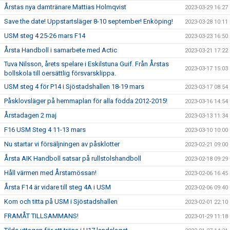
Årstas nya damtränare Mattias Holmqvist
2023-03-29 16:27
Save the date! Uppstartsläger 8-10 september! Enköping!
2023-03-28 10:11
USM steg 4 25-26 mars F14
2023-03-23 16:50
Årsta Handboll i samarbete med Actic
2023-03-21 17:22
Tuva Nilsson, årets spelare i Eskilstuna Guif. Från Årstas
2023-03-17 15:03
bollskola till oersättlig försvarsklippa.
USM steg 4 för P14 i Sjöstadshallen 18-19 mars
2023-03-17 08:54
Påsklovsläger på hemmaplan för alla födda 2012-2015!
2023-03-16 14:54
Årstadagen 2 maj
2023-03-13 11:34
F16 USM Steg 4 11-13 mars
2023-03-10 10:00
Nu startar vi försäljningen av påsklotter
2023-02-21 09:00
Årsta AIK Handboll satsar på rullstolshandboll
2023-02-18 09:29
Håll värmen med Årstamössan!
2023-02-06 16:45
Årsta F14 är vidare till steg 4A i USM
2023-02-06 09:40
Kom och titta på USM i Sjöstadshallen
2023-02-01 22:10
FRAMÅT TILLSAMMANS!
2023-01-29 11:18