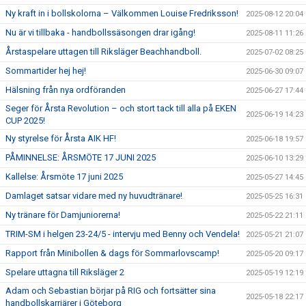
Ny kraft in i bollskolorna – Välkommen Louise Fredriksson!
2025-08-12 20:04
Nu är vi tillbaka - handbollssäsongen drar igång!
2025-08-11 11:26
Årstaspelare uttagen till Riksläger Beachhandboll.
2025-07-02 08:25
Sommartider hej hej!
2025-06-30 09:07
Hälsning från nya ordföranden
2025-06-27 17:44
Seger för Årsta Revolution – och stort tack till alla på EKEN
2025-06-19 14:23
CUP 2025!
Ny styrelse för Årsta AIK HF!
2025-06-18 19:57
PÅMINNELSE: ÅRSMÖTE 17 JUNI 2025
2025-06-10 13:29
Kallelse: Årsmöte 17 juni 2025
2025-05-27 14:45
Damlaget satsar vidare med ny huvudtränare!
2025-05-25 16:31
Ny tränare för Damjuniorerna!
2025-05-22 21:11
TRIM-SM i helgen 23-24/5 - intervju med Benny och Vendela!
2025-05-21 21:07
Rapport från Minibollen & dags för Sommarlovscamp!
2025-05-20 09:17
Spelare uttagna till Riksläger 2
2025-05-19 12:19
Adam och Sebastian börjar på RIG och fortsätter sina
2025-05-18 22:17
handbollskarriärer i Göteborg