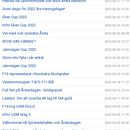
Handla via Sponsorhuset och stöd Årsta handboll
2022-06-27 17:19
Snart dags för 2022 års träningsläger!
2022-06-20 16:26
Eken Cup 2022
2022-06-20 11:00
Inför Eken Cup 2022
2022-06-16 16:00
Var med och utveckla Årsta
2022-06-05 08:08
WOW VAD HÄNDE?
2022-06-03 15:57
Järnvägen Cup 2022
2022-05-30 15:55
Glöm inte fylla i vår enkät
2022-05-30 08:00
Järnvägen Cup 2022
2022-05-24 16:47
F13 representerar i Nordiska Skolspelen
2022-05-20 10:00
Västerortscupen 7-8/5, F11 Blå
2022-05-18 11:27
Full fart på Årstadagen - bildspecial
2022-05-15 22:59
Lästips: Om att coacha ett lag till SM-guld
2022-05-11 18:56
F14 tog USM-GULD
2022-05-09 14:00
Inför USM steg 5
2022-05-04 11:00
Välkommen till Sjöstadshallen och Årstadagen
2022-05-04 09:00