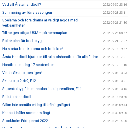
Vad vill Årsta handboll?
2022-09-30 23:16
Summering av förra säsongen
2022-09-28 23:11
Spelarna och föräldrarna är väldigt nöjda med
2022-09-26 21:30
verksamheten
Till helgen börjar USM – på hemmaplan
2022-09-23 08:37
Bollskolan får bra betyg
2022-09-21 17:07
Nu startar bollskolorna och bolleken!
2022-09-16 19:57
Årsta Handboll bjuder in till rullstolshandboll för alla åldrar
2022-09-14 17:01
Handbollensdag 17 september
2022-09-12 11:10
Vinst i Skurucupen igen!
2022-09-06 13:23
Skuru cup 2-4/9, F12
2022-09-06 13:21
Superderby på hemmaplan i seriepremiären, F11
2022-09-06 13:15
Rullstolshandboll
2022-08-16 20:30
Glöm inte anmäla ert lag till träningslägret
2022-08-08 09:44
Kansliet håller sommarstängt
2022-06-30 09:00
Stockholm Prideparad 2022
2022-06-28 14:00