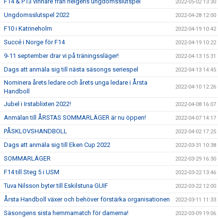
F14 & P13 vinnare från helgens ungdomsslutspel
2022-05-02 13:30
Ungdomsslutspel 2022
2022-04-28 12:00
F10 i Katrineholm
2022-04-19 10:42
Succé i Norge för F14
2022-04-19 10:22
9-11 september drar vi på träningssläger!
2022-04-13 15:31
Dags att anmäla sig till nästa säsongs seriespel
2022-04-13 14:45
Nominera årets ledare och årets unga ledare i Årsta
2022-04-10 12:26
Handboll
Jubel i Irstablixten 2022!
2022-04-08 16:07
Anmälan till ÅRSTAS SOMMARLÄGER är nu öppen!
2022-04-07 14:17
PÅSKLOVSHANDBOLL
2022-04-02 17:25
Dags att anmäla sig till Eken Cup 2022
2022-03-31 10:38
SOMMARLÄGER
2022-03-29 16:30
F14 till Steg 5 i USM
2022-03-22 13:46
Tuva Nilsson byter till Eskilstuna GUIF
2022-03-22 12:00
Årsta Handboll växer och behöver förstärka organisationen
2022-03-11 11:33
Säsongens sista hemmamatch för damerna!
2022-03-09 19:06