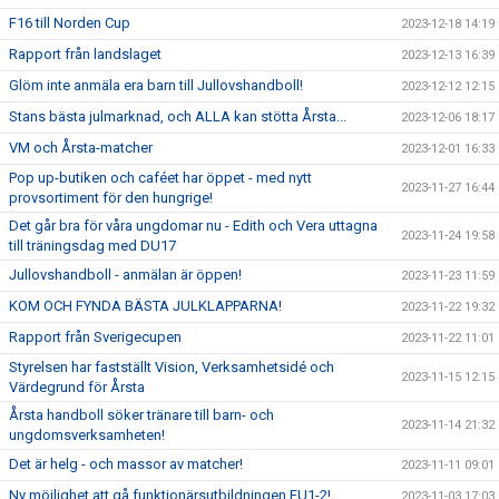
F16 till Norden Cup
2023-12-18 14:19
Rapport från landslaget
2023-12-13 16:39
Glöm inte anmäla era barn till Jullovshandboll!
2023-12-12 12:15
Stans bästa julmarknad, och ALLA kan stötta Årsta...
2023-12-06 18:17
VM och Årsta-matcher
2023-12-01 16:33
Pop up-butiken och caféet har öppet - med nytt
2023-11-27 16:44
provsortiment för den hungrige!
Det går bra för våra ungdomar nu - Edith och Vera uttagna
2023-11-24 19:58
till träningsdag med DU17
Jullovshandboll - anmälan är öppen!
2023-11-23 11:59
KOM OCH FYNDA BÄSTA JULKLAPPARNA!
2023-11-22 19:32
Rapport från Sverigecupen
2023-11-22 11:01
Styrelsen har fastställt Vision, Verksamhetsidé och
2023-11-15 12:15
Värdegrund för Årsta
Årsta handboll söker tränare till barn- och
2023-11-14 21:32
ungdomsverksamheten!
Det är helg - och massor av matcher!
2023-11-11 09:01
Ny möjlighet att gå funktionärsutbildningen FU1-2!
2023-11-03 17:03