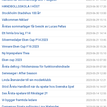
HANDBOLLSSKOLA I HÖST
2023-06-30 17:20
Stockholm Stadshus 100 år!
2023-06-30 13:00
Välkommen Niklas!
2023-06-29 15:15
Årstas sommarläger får besök av Lucas Pellas
2023-06-22 14:24
Ett himla bra lag, F14
2023-06-21 14:14
Silvermedaljer Eken Cup P14 2023
2023-06-21 13:45
Vinnare Eken Cup F16 2023
2023-06-20 15:26
Ny linjespelare Thea
2023-06-20 15:10
Eken cup 2023
2023-06-10 07:00
Årsta deltog i fritidsmässa för funktionshindrade
2023-06-09 07:00
Serieseger i After Season
2023-05-29 12:00
Linda återvänder till sin moderklubb
2023-05-24 12:21
Stöd Årsta Handboll när du spelar hos Svenska Spel
2023-05-16 14:07
Sex Årsta-spelare till Riksläger 2!!
2023-05-14 12:55
Vi bygger framtida ledare
2023-05-10 12:35
Damernas första nyförvärv Lina Welander
2023-05-08 15:30