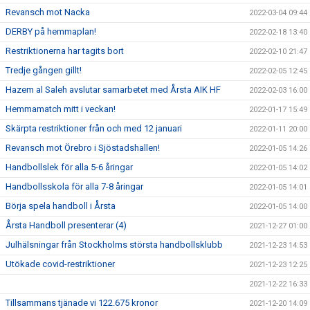
Revansch mot Nacka
2022-03-04 09:44
DERBY på hemmaplan!
2022-02-18 13:40
Restriktionerna har tagits bort
2022-02-10 21:47
Tredje gången gillt!
2022-02-05 12:45
Hazem al Saleh avslutar samarbetet med Årsta AIK HF
2022-02-03 16:00
Hemmamatch mitt i veckan!
2022-01-17 15:49
Skärpta restriktioner från och med 12 januari
2022-01-11 20:00
Revansch mot Örebro i Sjöstadshallen!
2022-01-05 14:26
Handbollslek för alla 5-6 åringar
2022-01-05 14:02
Handbollsskola för alla 7-8 åringar
2022-01-05 14:01
Börja spela handboll i Årsta
2022-01-05 14:00
Årsta Handboll presenterar (4)
2021-12-27 01:00
Julhälsningar från Stockholms största handbollsklubb
2021-12-23 14:53
Utökade covid-restriktioner
2021-12-23 12:25
2021-12-22 16:33
Tillsammans tjänade vi 122.675 kronor
2021-12-20 14:09