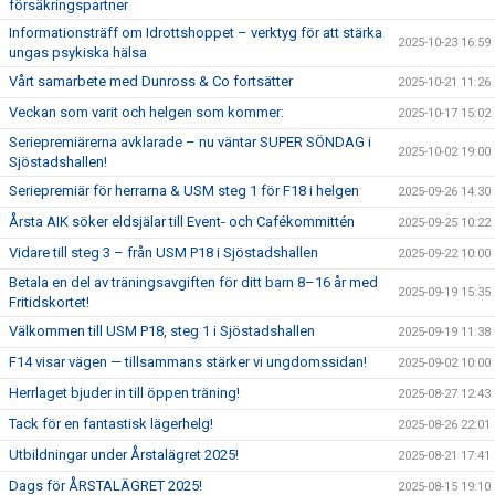
försäkringspartner
Informationsträff om Idrottshoppet – verktyg för att stärka
2025-10-23 16:59
ungas psykiska hälsa
Vårt samarbete med Dunross & Co fortsätter
2025-10-21 11:26
Veckan som varit och helgen som kommer:
2025-10-17 15:02
Seriepremiärerna avklarade – nu väntar SUPER SÖNDAG i
2025-10-02 19:00
Sjöstadshallen!
Seriepremiär för herrarna & USM steg 1 för F18 i helgen
2025-09-26 14:30
Årsta AIK söker eldsjälar till Event- och Cafékommittén
2025-09-25 10:22
Vidare till steg 3 – från USM P18 i Sjöstadshallen
2025-09-22 10:00
Betala en del av träningsavgiften för ditt barn 8–16 år med
2025-09-19 15:35
Fritidskortet!
Välkommen till USM P18, steg 1 i Sjöstadshallen
2025-09-19 11:38
F14 visar vägen — tillsammans stärker vi ungdomssidan!
2025-09-02 10:00
Herrlaget bjuder in till öppen träning!
2025-08-27 12:43
Tack för en fantastisk lägerhelg!
2025-08-26 22:01
Utbildningar under Årstalägret 2025!
2025-08-21 17:41
Dags för ÅRSTALÄGRET 2025!
2025-08-15 19:10