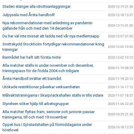
Staden stänger alla idrottsanläggningar
2020-12-19 21:30
Julpyssla med Årsta handboll!
2020-12-18 13:37
Nya rekommendationer med anledning av pandemin
2020-12-15 01:00
gällande från och med den 14 december
Du har väl inte missat att ladda ned vår nya medlemsapp
2020-12-07 07:00
Smittskydd Stockholm förtydligar rekommendationer kring
2020-12-02 10:32
träningar
Barnrådet har haft sitt första möte
2020-12-02 10:13
Alla matcher ställs in under november och december,
2020-11-19 08:29
träningspaus för de födda 2004 och tidigare
Årsta Handboll inrättar ett barnråd
2020-11-18 20:12
Utökade restriktioner påverkar verksamheten
2020-11-16 17:12
Målvaktsträningarna i Skarpnäckshallen ställs in tills vidare
2020-11-07 18:37
Styrelsen söker hjälp till arbetsgrupper
2020-11-06 22:35
Alla matcher flyttas fram, seniorer och juniorer pausar
2020-10-29 21:35
träningarna, till och med 19 november
Öppet hus i Sjöstadshallen på förmiddagarna under
2020-10-18 12:53
höstlovet