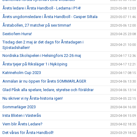
Årets ledare i Årsta Handboll - Ledarna i P14!
2023-05-08 12:03
Årets ungdomsledare i Årsta Handboll - Casper Siltala
2023-05-07 11:46
Årstabollen, 27 matcher på sex timmar!
2023-05-06 12:00
Sextiofem Hurra!
2023-04-25 23:08
Tisdag den 2 maj är det dags för Årstadagen i
2023-04-21 10:00
Sjöstadshallen!
Nordiska Skolspelen i Helsingfors 22-26 maj
2023-04-17 12:36
Årsta tjejer på Riksläger 1 i Nyköping
2023-04-17 12:21
Katrineholm Cup 2023
2023-04-17 08:15
Anmälan är nu öppen för årets SOMMARLÄGER
2023-04-06 13:30
Glad Påsk alla spelare, ledare, styrelse och föräldrar
2023-04-06 13:14
Nu skriver vi ny Årsta-historia igen!
2023-04-05 22:15
Sommarläger 2023
2023-04-04 16:00
Irsta Blixten i Västerås
2023-04-04 15:09
Vem blir Årets Ledare?
2023-04-02 18:35
Det våras för Årsta Handboll!
2023-03-29 18:52