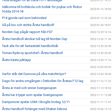
Tilda uttagen för att träna i U17 landslaget
2023-01-27 14:21
Välkomna till bollskola och bollek för pojkar och flickor
2023-01-16 18:00
födda 2014-18
P14 gjorde vad som behövdes!
2023-01-15 22:54
Gå på bio och stötta Årsta handboll!
2023-01-04 18:01
Norden Cup pågår rapport från F07
2022-12-29 16:16
Årsta Handboll skickar två lag till Norden Cup
2022-12-26 11:35
Tack alla för ett fantastiskt handbollsår
2022-12-20 20:30
Tomas Ryde ny sportchef i Årsta Handboll
2022-12-20 20:05
Årets bästa julklapp
2022-12-20 17:16
2022-12-05 09:55
Varför står det Dunross på våra matchtröjor?
2022-12-04 18:40
Dags för andra omgången i Östbollen för Årstas F12-lag
2022-11-16 17:22
Årsta är med och vinner Sverigecupen
2022-11-13 18:55
Årsta har 6 tjejer som spelar Sverigecupen
2022-11-11 12:08
Damjuniorer spelar USM i Skogås lördag 12/11
2022-11-11 11:47
Årsta Handboll förlänger med Dhaker Seboui
2022-10-06 13:13