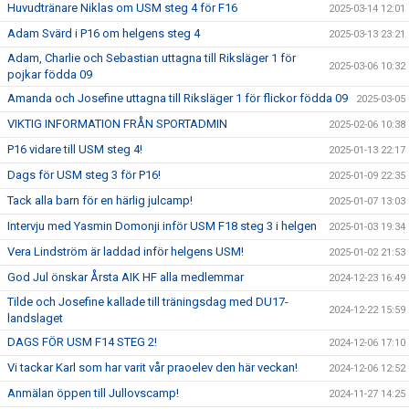
Huvudtränare Niklas om USM steg 4 för F16
2025-03-14 12:01
Adam Svärd i P16 om helgens steg 4
2025-03-13 23:21
Adam, Charlie och Sebastian uttagna till Riksläger 1 för
2025-03-06 10:32
pojkar födda 09
Amanda och Josefine uttagna till Riksläger 1 för flickor födda 09
2025-03-05
VIKTIG INFORMATION FRÅN SPORTADMIN
2025-02-06 10:38
P16 vidare till USM steg 4!
2025-01-13 22:17
Dags för USM steg 3 för P16!
2025-01-09 22:35
Tack alla barn för en härlig julcamp!
2025-01-07 13:03
Intervju med Yasmin Domonji inför USM F18 steg 3 i helgen
2025-01-03 19:34
Vera Lindström är laddad inför helgens USM!
2025-01-02 21:53
God Jul önskar Årsta AIK HF alla medlemmar
2024-12-23 16:49
Tilde och Josefine kallade till träningsdag med DU17-
2024-12-22 15:59
landslaget
DAGS FÖR USM F14 STEG 2!
2024-12-06 17:10
Vi tackar Karl som har varit vår praoelev den här veckan!
2024-12-06 12:52
Anmälan öppen till Jullovscamp!
2024-11-27 14:25