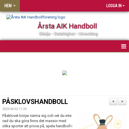
HEM
LOGGA IN
Årsta AIK Handboll
Glädje • Delaktighet • Utveckling
OM ÅRSTA AIK HF
MATCHER
KALENDER
MEDLEMSSKAP
PÅSKLOVSHANDBOLL
<
>
KLUBBSHOP
2022-04-02 17:25
Påsklovet börjar närma sig och vet du inte
vad du ska göra finns det massor med
PARTNER
olika sporter att prova på, spela handboll i