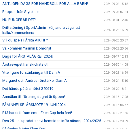
ÄNTLIGEN DAGS FÖR HANDBOLL FÖR ALLA BARN!
2024-09-04 15:12
Rapport från Styrelsen
2024-09-04 07:24
NU FUNGERAR DET!
2024-08-31 12:46
Driftstörning i SportAdmin - välj andra vägar att
2024-08-28 16:09
kalla/kommunicera
Vill du spela i Årsta AIK HF?
2024-08-26 20:37
Välkommen Yasmin Domonji!
2024-08-22 20:56
Dags för ÅRSTALÄGRET 2024!
2024-08-17 12:13
Årstasvepet har skickats ut!
2024-06-30 14:08
Ytterligare förstärkningar till Dam A
2024-06-26 16:29
Margaret och Andrea förstärker Dam A
2024-06-24 15:10
Det hände på årsmötet 240619
2024-06-20 18:21
Anmälan till föreningslägret är öppen!
2024-06-13 17:08
PÅMINNELSE: ÅRSMÖTE 19 JUNI 2024
2024-06-13 06:37
F13 har sett fram emot Eken Cup hela året!
2024-06-12 21:35
Den 25 juni uppdaterar vi hemsidan inför säsong 2024/2025
2024-06-12 20:09
På fredag börjar Eken Cup!