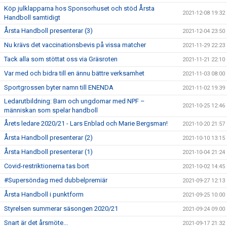
Köp julklapparna hos Sponsorhuset och stöd Årsta
2021-12-08 19:32
Handboll samtidigt
Årsta Handboll presenterar (3)
2021-12-04 23:50
Nu krävs det vaccinationsbevis på vissa matcher
2021-11-29 22:23
Tack alla som stöttat oss via Gräsroten
2021-11-21 22:10
Var med och bidra till en ännu bättre verksamhet
2021-11-03 08:00
Sportgrossen byter namn till ENENDA
2021-11-02 19:39
Ledarutbildning: Barn och ungdomar med NPF –
2021-10-25 12:46
människan som spelar handboll
Årets ledare 2020/21 - Lars Enblad och Marie Bergsman!
2021-10-20 21:57
Årsta Handboll presenterar (2)
2021-10-10 13:15
Årsta Handboll presenterar (1)
2021-10-04 21:24
Covid-restriktionerna tas bort
2021-10-02 14:45
#Supersöndag med dubbelpremiär
2021-09-27 12:13
Årsta Handboll i punktform
2021-09-25 10:00
Styrelsen summerar säsongen 2020/21
2021-09-24 09:00
Snart är det årsmöte...
2021-09-17 21:32