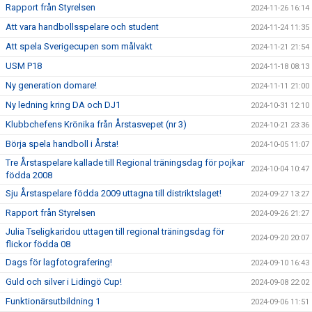
Rapport från Styrelsen
2024-11-26 16:14
Att vara handbollsspelare och student
2024-11-24 11:35
Att spela Sverigecupen som målvakt
2024-11-21 21:54
USM P18
2024-11-18 08:13
Ny generation domare!
2024-11-11 21:00
Ny ledning kring DA och DJ1
2024-10-31 12:10
Klubbchefens Krönika från Årstasvepet (nr 3)
2024-10-21 23:36
Börja spela handboll i Årsta!
2024-10-05 11:07
Tre Årstaspelare kallade till Regional träningsdag för pojkar
2024-10-04 10:47
födda 2008
Sju Årstaspelare födda 2009 uttagna till distriktslaget!
2024-09-27 13:27
Rapport från Styrelsen
2024-09-26 21:27
Julia Tseligkaridou uttagen till regional träningsdag för
2024-09-20 20:07
flickor födda 08
Dags för lagfotografering!
2024-09-10 16:43
Guld och silver i Lidingö Cup!
2024-09-08 22:02
Funktionärsutbildning 1
2024-09-06 11:51