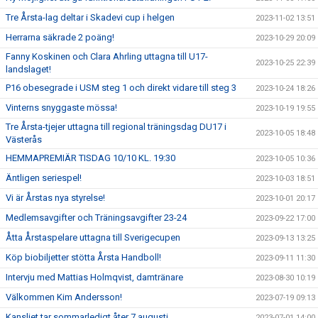
Tre Årsta-lag deltar i Skadevi cup i helgen
2023-11-02 13:51
Herrarna säkrade 2 poäng!
2023-10-29 20:09
Fanny Koskinen och Clara Ahrling uttagna till U17-
2023-10-25 22:39
landslaget!
P16 obesegrade i USM steg 1 och direkt vidare till steg 3
2023-10-24 18:26
Vinterns snyggaste mössa!
2023-10-19 19:55
Tre Årsta-tjejer uttagna till regional träningsdag DU17 i
2023-10-05 18:48
Västerås
HEMMAPREMIÄR TISDAG 10/10 KL. 19:30
2023-10-05 10:36
Äntligen seriespel!
2023-10-03 18:51
Vi är Årstas nya styrelse!
2023-10-01 20:17
Medlemsavgifter och Träningsavgifter 23-24
2023-09-22 17:00
Åtta Årstaspelare uttagna till Sverigecupen
2023-09-13 13:25
Köp biobiljetter stötta Årsta Handboll!
2023-09-11 11:30
Intervju med Mattias Holmqvist, damtränare
2023-08-30 10:19
Välkommen Kim Andersson!
2023-07-19 09:13
Kansliet tar sommarledigt åter 7 augusti
2023-07-01 14:00