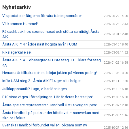
Nyhetsarkiv
Vi uppdaterar färgerna för våra träningsområden
2026-06-22 14:00
Välkommen Hummel!
2026-05-26 17:43
Få cashback hos sponsorhuset och stötta samtidigt Årsta
2026-03-31 12:48
AIK
Årsta AIK P14 nådde näst högsta nivån i USM
2026-03-10 18:40
Rikslägerkallelse!
2026-03-02 11:52
Årsta AIK P14 – obesegrade i USM Steg 3B – klara för Steg
2026-01-26 16:58
4A
Herrarna är tillbaka och nu börjar jakten på vårens poäng!
2026-01-05 13:00
Inför USM steg 2 - Årsta AIK F14 ger allt i helgen
2025-12-11 11:30
Julklappspanik? Lugn, vi har lösningen.
2025-12-10 16:18
F10 visar vägen i försäljningen. Här är deras bästa tips!
2025-12-03 16:00
Årsta-spelare representerar Handboll Öst i Sverigecupen!
2025-11-07 12:10
Årsta Handboll på plats under höstlovet – samverkan med
2025-11-03 11:16
skolor i fokus
Svenska Handbollförbundet väljer Folksam som ny
2025-10-27 12:56