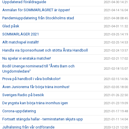
Uppdaterad föräldraguide
2021-04-30 14:21
Anmälan för SOMMARLÄGRET är öppen!
2021-04-14 16:04
Pandemiuppdatering från Stockholms stad
2021-04-08 08:45
Glad påsk
2021-04-01 11:32
SOMMARLÄGER 2021
2021-03-25 14:19
Allt matchspel inställt!
2021-02-25 14:53
Handla via Sponsorhuset och stötta Årsta Handboll
2021-02-24 13:57
Nu spelar vi enstaka matcher!
2021-02-21 17:02
Bodil Unenge nominerad till "Årets Barn och
2021-02-18 15:07
Ungdomsledare"
Prova på handboll i våra bollskolor!
2021-02-15 14:06
Även Juniorerna får börja träna inomhus!
2021-02-05 18:00
Sveriges Radio på besök
2021-01-26 22:50
De yngsta kan börja träna inomhus igen
2021-01-23 19:09
Corona-uppdatering
2021-01-17 19:48
Fortsatt stängda hallar - terminstarten skjuts upp
2021-01-11 14:04
Julhälsning från vår ordförande
2020-12-21 12:00