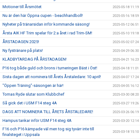
Motioner till Årsmötet
2025-05-18 11:19
Nu är den här Öppna cupen - beachhandboll!
2025-05-16 18:59
Nyheter på tränarsidan inför kommande säsong!
2025-05-12 06:51
Årsta AIK HF Trim spelar för 2:a året i rad Trim-SM!
2025-05-10 19:18
ÅRSTADAGEN 2025!
2025-05-02 07:24
Ny fystränare på plats!
2025-04-29 06:30
KLÄDBYTARDAG PÅ ÅRSTADAGEN!
2025-04-21 16:23
P16 tog både guld och brons i turneringen Bäst i Öst!
2025-04-18 11:01
Sista dagen att nominera till Årets Årstaledare: 10 april!
2025-04-07 17:24
"Öppen Träning"-säsongen är här!
2025-04-05 16:12
Tomas Ryde slutar som Klubbchef
2025-03-30 08:20
Så gick det i USM F14 steg 4A
2025-03-27 19:26
DAGS ATT NOMINERA TILL ÅRETS ÅRSTALEDARE!
2025-03-26 06:19
Hampus tankar inför USM F14 steg 4A
2025-03-20 12:14
F16 och P16 kämpade väl men tog sig tyvärr inte till
2025-03-18 15:10
finalsteget i Uppsala