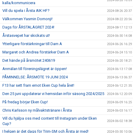
2024-08-28 16:09
kalla/kommunicera
Vill du spela i Årsta AIK HF?
2024-08-26 20:37
Välkommen Yasmin Domonji!
2024-08-22 20:56
Dags för ÅRSTALÄGRET 2024!
2024-08-17 12:13
Årstasvepet har skickats ut!
2024-06-30 14:08
Ytterligare förstärkningar till Dam A
2024-06-26 16:29
Margaret och Andrea förstärker Dam A
2024-06-24 15:10
Det hände på årsmötet 240619
2024-06-20 18:21
Anmälan till föreningslägret är öppen!
2024-06-13 17:08
PÅMINNELSE: ÅRSMÖTE 19 JUNI 2024
2024-06-13 06:37
F13 har sett fram emot Eken Cup hela året!
2024-06-12 21:35
Den 25 juni uppdaterar vi hemsidan inför säsong 2024/2025
2024-06-12 20:09
På fredag börjar Eken Cup!
2024-06-09 16:25
Chris Karlsson ny målvaktstränare i Årsta
2024-06-03 16:17
Vill du hjälpa oss med content till Instagram under Eken
2024-06-02 18:38
Cup?
I helgen är det dags för Trim-SM och Årsta är med!
2024-05-30 10:06