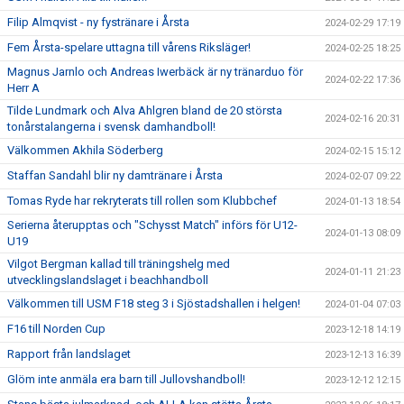
Filip Almqvist - ny fystränare i Årsta
2024-02-29 17:19
Fem Årsta-spelare uttagna till vårens Riksläger!
2024-02-25 18:25
Magnus Jarnlo och Andreas Iwerbäck är ny tränarduo för
2024-02-22 17:36
Herr A
Tilde Lundmark och Alva Ahlgren bland de 20 största
2024-02-16 20:31
tonårstalangerna i svensk damhandboll!
Välkommen Akhila Söderberg
2024-02-15 15:12
Staffan Sandahl blir ny damtränare i Årsta
2024-02-07 09:22
Tomas Ryde har rekryterats till rollen som Klubbchef
2024-01-13 18:54
Serierna återupptas och "Schysst Match" införs för U12-
2024-01-13 08:09
U19
Vilgot Bergman kallad till träningshelg med
2024-01-11 21:23
utvecklingslandslaget i beachhandboll
Välkommen till USM F18 steg 3 i Sjöstadshallen i helgen!
2024-01-04 07:03
F16 till Norden Cup
2023-12-18 14:19
Rapport från landslaget
2023-12-13 16:39
Glöm inte anmäla era barn till Jullovshandboll!
2023-12-12 12:15