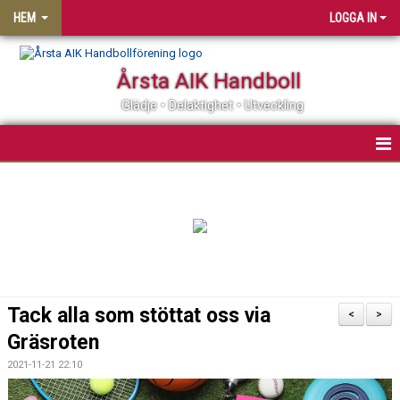
HEM
LOGGA IN
Årsta AIK Handboll
Glädje • Delaktighet • Utveckling
OM ÅRSTA AIK HF
MATCHER
KALENDER
MEDLEMSSKAP
Tack alla som stöttat oss via
<
>
KLUBBSHOP
Gräsroten
2021-11-21 22:10
PARTNER