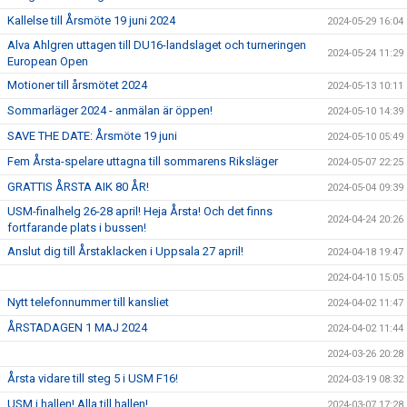
Kallelse till Årsmöte 19 juni 2024
2024-05-29 16:04
Alva Ahlgren uttagen till DU16-landslaget och turneringen
2024-05-24 11:29
European Open
Motioner till årsmötet 2024
2024-05-13 10:11
Sommarläger 2024 - anmälan är öppen!
2024-05-10 14:39
SAVE THE DATE: Årsmöte 19 juni
2024-05-10 05:49
Fem Årsta-spelare uttagna till sommarens Riksläger
2024-05-07 22:25
GRATTIS ÅRSTA AIK 80 ÅR!
2024-05-04 09:39
USM-finalhelg 26-28 april! Heja Årsta! Och det finns
2024-04-24 20:26
fortfarande plats i bussen!
Anslut dig till Årstaklacken i Uppsala 27 april!
2024-04-18 19:47
2024-04-10 15:05
Nytt telefonnummer till kansliet
2024-04-02 11:47
ÅRSTADAGEN 1 MAJ 2024
2024-04-02 11:44
2024-03-26 20:28
Årsta vidare till steg 5 i USM F16!
2024-03-19 08:32
USM i hallen! Alla till hallen!
2024-03-07 17:28