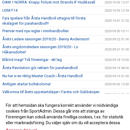
DAM 1 NORRA: Knapp förlust mot Strands IF Hudiksvall
2020-10-05 12:07
USM F14
2020-10-03 12:34
Fyra spelare från Årsta Handboll uttagna till första
2020-10-01 21:02
rikslägret för parahandboll!!
Premiär med nya regler i minihandbollen
2020-09-30 10:11
Årets Ledare säsongen 2019/20 - Benny Andersson!
2020-09-22 01:00
Årets ungdomsledare säsongen 2019/20 - Lo
2020-09-21 01:00
Håkansdotter!
Blåröd magi! Två föreningar - ett lag
2020-09-18 10:00
Årsta Revolution gör reklam för parahandboll
2020-09-14 08:00
Nu har vi en riktig Master Coach i Årsta Handboll
2020-09-10 01:00
Äntligen startar bollskolorna!
2020-09-06 13:00
Välkomna till årets uppstartsläger i Farsta och Gubbängen
2020-09-04 21:43
11-13 september
Välkomna till Årsmöte den 24 september
För att hemsidan ska fungera korrekt använder vi nödvändiga
2020-09-01 23:11
cookies från SportAdmin. Dessa går inte att stänga av.
SOMMARAKTIVITETR PÅ SKARPNÄCKSFÄLTET!
2020-06-26 16:39
Föreningen kan också använda frivilliga cookies, t.ex. för statistik
eller marknadsföring. Du väljer själv om du vill acceptera dessa.