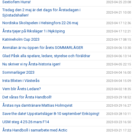
Sextiofem Hurra!
2023-04-25 23:08
Tisdag den 2 maj är det dags för Årstadagen i
2023-04-21 10:00
Sjöstadshallen!
Nordiska Skolspelen i Helsingfors 22-26 maj
2023-04-17 12:36
Årsta tjejer på Riksläger 1 i Nyköping
2023-04-17 12:21
Katrineholm Cup 2023
2023-04-17 08:15
Anmälan är nu öppen för årets SOMMARLÄGER
2023-04-06 13:30
Glad Påsk alla spelare, ledare, styrelse och föräldrar
2023-04-06 13:14
Nu skriver vi ny Årsta-historia igen!
2023-04-05 22:15
Sommarläger 2023
2023-04-04 16:00
Irsta Blixten i Västerås
2023-04-04 15:09
Vem blir Årets Ledare?
2023-04-02 18:35
Det våras för Årsta Handboll!
2023-03-29 18:52
Årstas nya damtränare Mattias Holmqvist
2023-03-29 16:27
Save the date! Uppstartsläger 8-10 september! Enköping!
2023-03-28 10:11
USM steg 4 25-26 mars F14
2023-03-23 16:50
Årsta Handboll i samarbete med Actic
2023-03-21 17:22