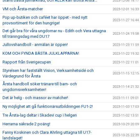
Stans bästa julmarknad, och ALLA kan stötta Årsta...
2023-12-06 18:17
VM och Årsta-matcher
2023-12-01 16:33
Pop up-butiken och caféet har öppet - med nytt
2023-11-27 16:44
provsortiment för den hungrige!
Det går bra för våra ungdomar nu - Edith och Vera uttagna
2023-11-24 19:58
till träningsdag med DU17
Jullovshandboll - anmälan är öppen!
2023-11-23 11:59
KOM OCH FYNDA BÄSTA JULKLAPPARNA!
2023-11-22 19:32
Rapport från Sverigecupen
2023-11-22 11:01
Styrelsen har fastställt Vision, Verksamhetsidé och
2023-11-15 12:15
Värdegrund för Årsta
Årsta handboll söker tränare till barn- och
2023-11-14 21:32
ungdomsverksamheten!
Det är helg - och massor av matcher!
2023-11-11 09:01
Ny möjlighet att gå funktionärsutbildningen FU1-2!
2023-11-03 17:03
Tre Årsta-lag deltar i Skadevi cup i helgen
2023-11-02 13:51
Herrarna säkrade 2 poäng!
2023-10-29 20:09
Fanny Koskinen och Clara Ahrling uttagna till U17-
2023-10-25 22:39
landslaget!