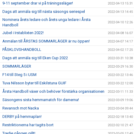
9-11 september drar vi på träningssläger!
2022-04-13 15:31
Dags att anmäla sig till nästa säsongs seriespel
2022-04-13 14:45
Nominera årets ledare och årets unga ledare i Årsta
2022-04-10 12:26
Handboll
Jubel i Irstablixten 2022!
2022-04-08 16:07
Anmälan till ÅRSTAS SOMMARLÄGER är nu öppen!
2022-04-07 14:17
PÅSKLOVSHANDBOLL
2022-04-02 17:25
Dags att anmäla sig till Eken Cup 2022
2022-03-31 10:38
SOMMARLÄGER
2022-03-29 16:30
F14 till Steg 5 i USM
2022-03-22 13:46
Tuva Nilsson byter till Eskilstuna GUIF
2022-03-22 12:00
Årsta Handboll växer och behöver förstärka organisationen
2022-03-11 11:33
Säsongens sista hemmamatch för damerna!
2022-03-09 19:06
Revansch mot Nacka
2022-03-04 09:44
DERBY på hemmaplan!
2022-02-18 13:40
Restriktionerna har tagits bort
2022-02-10 21:47
Tredje gången gillt!
2022-02-05 12:45