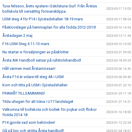
Tuva Nilsson, årets spelare i Eskilstuna Guif. Från Årstas
2023-03-17 15:03
bollskola till oersättlig försvarsklippa.
USM steg 4 för P14 i Sjöstadshallen 18-19 mars
2023-03-17 08:54
Påsklovsläger på hemmaplan för alla födda 2012-2015!
2023-03-16 14:54
Årstadagen 2 maj
2023-03-13 11:34
F16 USM Steg 4 11-13 mars
2023-03-10 10:00
Nu startar vi försäljningen av påsklotter
2023-02-21 09:00
Årsta AIK Handboll satsar på rullstolshandboll
2023-02-18 09:29
Håll värmen med Årstamössan!
2023-02-06 16:45
Årsta F14 är vidare till steg 4A i USM
2023-02-06 09:40
Kom och titta på USM i Sjöstadshallen
2023-02-01 22:10
FRAMÅT TILLSAMMANS!
2023-01-29 11:18
Tilda uttagen för att träna i U17 landslaget
2023-01-27 14:21
Välkomna till bollskola och bollek för pojkar och flickor
2023-01-16 18:00
födda 2014-18
P14 gjorde vad som behövdes!
2023-01-15 22:54
Gå på bio och stötta Årsta handboll!
2023-01-04 18:01