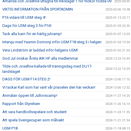
Amanda och Josefine uttagna till Riksläger 1 för flickor födda 09
2025-03-05
VIKTIG INFORMATION FRÅN SPORTADMIN
2025-02-06 10:38
P16 vidare till USM steg 4!
2025-01-13 22:17
Dags för USM steg 3 för P16!
2025-01-09 22:35
Tack alla barn för en härlig julcamp!
2025-01-07 13:03
Intervju med Yasmin Domonji inför USM F18 steg 3 i helgen
2025-01-03 19:34
Vera Lindström är laddad inför helgens USM!
2025-01-02 21:53
God Jul önskar Årsta AIK HF alla medlemmar
2024-12-23 16:49
Tilde och Josefine kallade till träningsdag med DU17-
2024-12-22 15:59
landslaget
DAGS FÖR USM F14 STEG 2!
2024-12-06 17:10
Vi tackar Karl som har varit vår praoelev den här veckan!
2024-12-06 12:52
Anmälan öppen till Jullovscamp!
2024-11-27 14:25
Rapport från Styrelsen
2024-11-26 16:14
Att vara handbollsspelare och student
2024-11-24 11:35
Att spela Sverigecupen som målvakt
2024-11-21 21:54
USM P18
2024-11-18 08:13