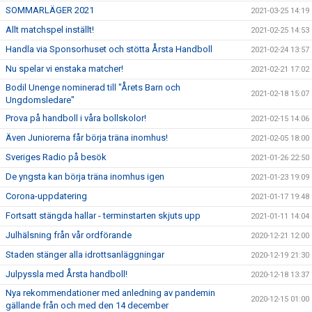
SOMMARLÄGER 2021
2021-03-25 14:19
Allt matchspel inställt!
2021-02-25 14:53
Handla via Sponsorhuset och stötta Årsta Handboll
2021-02-24 13:57
Nu spelar vi enstaka matcher!
2021-02-21 17:02
Bodil Unenge nominerad till "Årets Barn och
2021-02-18 15:07
Ungdomsledare"
Prova på handboll i våra bollskolor!
2021-02-15 14:06
Även Juniorerna får börja träna inomhus!
2021-02-05 18:00
Sveriges Radio på besök
2021-01-26 22:50
De yngsta kan börja träna inomhus igen
2021-01-23 19:09
Corona-uppdatering
2021-01-17 19:48
Fortsatt stängda hallar - terminstarten skjuts upp
2021-01-11 14:04
Julhälsning från vår ordförande
2020-12-21 12:00
Staden stänger alla idrottsanläggningar
2020-12-19 21:30
Julpyssla med Årsta handboll!
2020-12-18 13:37
Nya rekommendationer med anledning av pandemin
2020-12-15 01:00
gällande från och med den 14 december