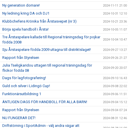
Ny generation domare!
2024-11-11 21:00
Ny ledning kring DA och DJ1
2024-10-31 12:10
Klubbchefens Krönika från Årstasvepet (nr 3)
2024-10-21 23:36
Börja spela handboll i Årsta!
2024-10-05 11:07
Tre Årstaspelare kallade till Regional träningsdag för pojkar
2024-10-04 10:47
födda 2008
Sju Årstaspelare födda 2009 uttagna till distriktslaget!
2024-09-27 13:27
Rapport från Styrelsen
2024-09-26 21:27
Julia Tseligkaridou uttagen till regional träningsdag för
2024-09-20 20:07
flickor födda 08
Dags för lagfotografering!
2024-09-10 16:43
Guld och silver i Lidingö Cup!
2024-09-08 22:02
Funktionärsutbildning 1
2024-09-06 11:51
ÄNTLIGEN DAGS FÖR HANDBOLL FÖR ALLA BARN!
2024-09-04 15:12
Rapport från Styrelsen
2024-09-04 07:24
NU FUNGERAR DET!
2024-08-31 12:46
Driftstörning i SportAdmin - välj andra vägar att