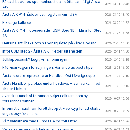
Få cashback hos sponsorhuset och stötta samtidigt Årsta
2026-03-31 12:48
AIK
Årsta AIK P14 nådde näst högsta nivån i USM
2026-03-10 18:40
Rikslägerkallelse!
2026-03-02 11:52
Årsta AIK P14 – obesegrade i USM Steg 3B – klara för Steg
2026-01-26 16:58
4A
Herrarna är tillbaka och nu börjar jakten på vårens poäng!
2026-01-05 13:00
Inför USM steg 2 - Årsta AIK F14 ger allt i helgen
2025-12-11 11:30
Julklappspanik? Lugn, vi har lösningen.
2025-12-10 16:18
F10 visar vägen i försäljningen. Här är deras bästa tips!
2025-12-03 16:00
Årsta-spelare representerar Handboll Öst i Sverigecupen!
2025-11-07 12:10
Årsta Handboll på plats under höstlovet – samverkan med
2025-11-03 11:16
skolor i fokus
Svenska Handbollförbundet väljer Folksam som ny
2025-10-27 12:56
försäkringspartner
Informationsträff om Idrottshoppet – verktyg för att stärka
2025-10-23 16:59
ungas psykiska hälsa
Vårt samarbete med Dunross & Co fortsätter
2025-10-21 11:26
Veckan som varit och helgen som kommer:
2025-10-17 15:02