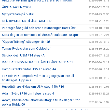
Årsta AIK HF Trim spelar för 2:a året i rad Trim-SM!
2025-05-10 19:18
ÅRSTADAGEN 2025!
2025-05-02 07:24
Ny fystränare på plats!
2025-04-29 06:30
KLÄDBYTARDAG PÅ ÅRSTADAGEN!
2025-04-21 16:23
P16 tog både guld och brons i turneringen Bäst i Öst!
2025-04-18 11:01
Sista dagen att nominera till Årets Årstaledare: 10 april!
2025-04-07 17:24
"Öppen Träning"-säsongen är här!
2025-04-05 16:12
Tomas Ryde slutar som Klubbchef
2025-03-30 08:20
Så gick det i USM F14 steg 4A
2025-03-27 19:26
DAGS ATT NOMINERA TILL ÅRETS ÅRSTALEDARE!
2025-03-26 06:19
Hampus tankar inför USM F14 steg 4A
2025-03-20 12:14
F16 och P16 kämpade väl men tog sig tyvärr inte till
2025-03-18 15:10
finalsteget i Uppsala
Huvudtränare Niklas om USM steg 4 för F16
2025-03-14 12:01
Adam Svärd i P16 om helgens steg 4
2025-03-13 23:21
Adam, Charlie och Sebastian uttagna till Riksläger 1 för
2025-03-06 10:32
pojkar födda 09