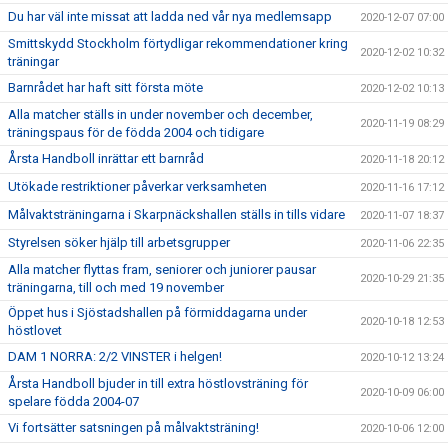
Du har väl inte missat att ladda ned vår nya medlemsapp
2020-12-07 07:00
Smittskydd Stockholm förtydligar rekommendationer kring
2020-12-02 10:32
träningar
Barnrådet har haft sitt första möte
2020-12-02 10:13
Alla matcher ställs in under november och december,
2020-11-19 08:29
träningspaus för de födda 2004 och tidigare
Årsta Handboll inrättar ett barnråd
2020-11-18 20:12
Utökade restriktioner påverkar verksamheten
2020-11-16 17:12
Målvaktsträningarna i Skarpnäckshallen ställs in tills vidare
2020-11-07 18:37
Styrelsen söker hjälp till arbetsgrupper
2020-11-06 22:35
Alla matcher flyttas fram, seniorer och juniorer pausar
2020-10-29 21:35
träningarna, till och med 19 november
Öppet hus i Sjöstadshallen på förmiddagarna under
2020-10-18 12:53
höstlovet
DAM 1 NORRA: 2/2 VINSTER i helgen!
2020-10-12 13:24
Årsta Handboll bjuder in till extra höstlovsträning för
2020-10-09 06:00
spelare födda 2004-07
Vi fortsätter satsningen på målvaktsträning!
2020-10-06 12:00