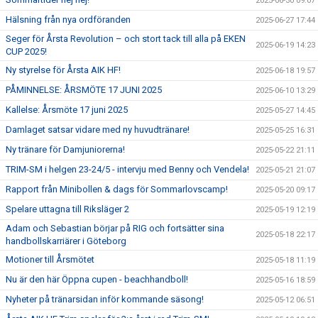
2025-06-30 09:07
Hälsning från nya ordföranden
2025-06-27 17:44
Seger för Årsta Revolution – och stort tack till alla på EKEN
2025-06-19 14:23
CUP 2025!
Ny styrelse för Årsta AIK HF!
2025-06-18 19:57
PÅMINNELSE: ÅRSMÖTE 17 JUNI 2025
2025-06-10 13:29
Kallelse: Årsmöte 17 juni 2025
2025-05-27 14:45
Damlaget satsar vidare med ny huvudtränare!
2025-05-25 16:31
Ny tränare för Damjuniorerna!
2025-05-22 21:11
TRIM-SM i helgen 23-24/5 - intervju med Benny och Vendela!
2025-05-21 21:07
Rapport från Minibollen & dags för Sommarlovscamp!
2025-05-20 09:17
Spelare uttagna till Riksläger 2
2025-05-19 12:19
Adam och Sebastian börjar på RIG och fortsätter sina
2025-05-18 22:17
handbollskarriärer i Göteborg
Motioner till Årsmötet
2025-05-18 11:19
Nu är den här Öppna cupen - beachhandboll!
2025-05-16 18:59
Nyheter på tränarsidan inför kommande säsong!
2025-05-12 06:51