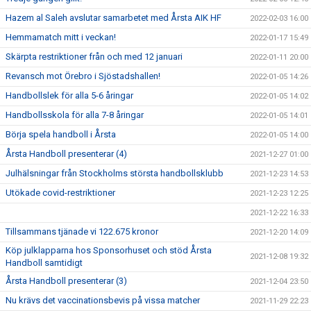
Hazem al Saleh avslutar samarbetet med Årsta AIK HF
2022-02-03 16:00
Hemmamatch mitt i veckan!
2022-01-17 15:49
Skärpta restriktioner från och med 12 januari
2022-01-11 20:00
Revansch mot Örebro i Sjöstadshallen!
2022-01-05 14:26
Handbollslek för alla 5-6 åringar
2022-01-05 14:02
Handbollsskola för alla 7-8 åringar
2022-01-05 14:01
Börja spela handboll i Årsta
2022-01-05 14:00
Årsta Handboll presenterar (4)
2021-12-27 01:00
Julhälsningar från Stockholms största handbollsklubb
2021-12-23 14:53
Utökade covid-restriktioner
2021-12-23 12:25
2021-12-22 16:33
Tillsammans tjänade vi 122.675 kronor
2021-12-20 14:09
Köp julklapparna hos Sponsorhuset och stöd Årsta
2021-12-08 19:32
Handboll samtidigt
Årsta Handboll presenterar (3)
2021-12-04 23:50
Nu krävs det vaccinationsbevis på vissa matcher
2021-11-29 22:23