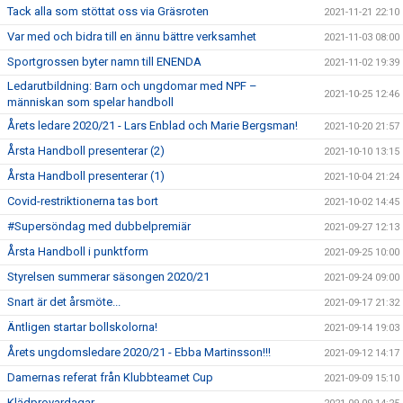
Tack alla som stöttat oss via Gräsroten
2021-11-21 22:10
Var med och bidra till en ännu bättre verksamhet
2021-11-03 08:00
Sportgrossen byter namn till ENENDA
2021-11-02 19:39
Ledarutbildning: Barn och ungdomar med NPF –
2021-10-25 12:46
människan som spelar handboll
Årets ledare 2020/21 - Lars Enblad och Marie Bergsman!
2021-10-20 21:57
Årsta Handboll presenterar (2)
2021-10-10 13:15
Årsta Handboll presenterar (1)
2021-10-04 21:24
Covid-restriktionerna tas bort
2021-10-02 14:45
#Supersöndag med dubbelpremiär
2021-09-27 12:13
Årsta Handboll i punktform
2021-09-25 10:00
Styrelsen summerar säsongen 2020/21
2021-09-24 09:00
Snart är det årsmöte...
2021-09-17 21:32
Äntligen startar bollskolorna!
2021-09-14 19:03
Årets ungdomsledare 2020/21 - Ebba Martinsson!!!
2021-09-12 14:17
Damernas referat från Klubbteamet Cup
2021-09-09 15:10
Klädprovardagar