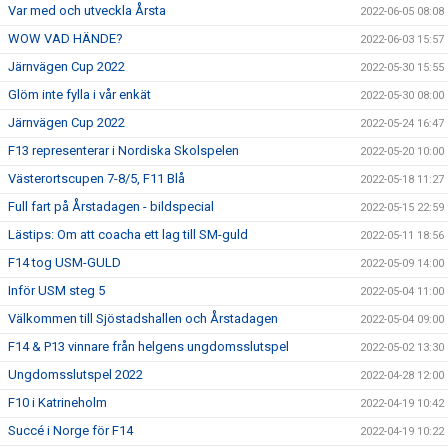
Var med och utveckla Årsta
2022-06-05 08:08
WOW VAD HÄNDE?
2022-06-03 15:57
Järnvägen Cup 2022
2022-05-30 15:55
Glöm inte fylla i vår enkät
2022-05-30 08:00
Järnvägen Cup 2022
2022-05-24 16:47
F13 representerar i Nordiska Skolspelen
2022-05-20 10:00
Västerortscupen 7-8/5, F11 Blå
2022-05-18 11:27
Full fart på Årstadagen - bildspecial
2022-05-15 22:59
Lästips: Om att coacha ett lag till SM-guld
2022-05-11 18:56
F14 tog USM-GULD
2022-05-09 14:00
Inför USM steg 5
2022-05-04 11:00
Välkommen till Sjöstadshallen och Årstadagen
2022-05-04 09:00
F14 & P13 vinnare från helgens ungdomsslutspel
2022-05-02 13:30
Ungdomsslutspel 2022
2022-04-28 12:00
F10 i Katrineholm
2022-04-19 10:42
Succé i Norge för F14
2022-04-19 10:22