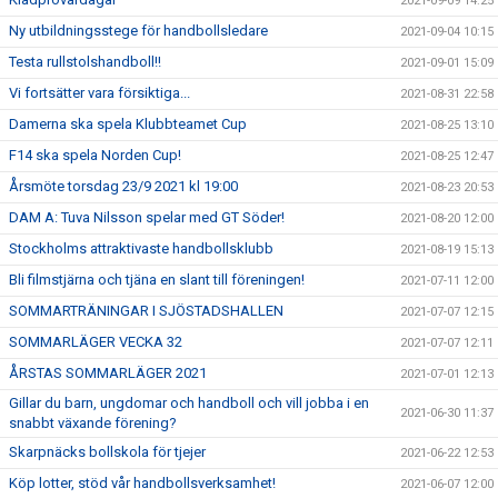
2021-09-09 14:25
Ny utbildningsstege för handbollsledare
2021-09-04 10:15
Testa rullstolshandboll!!
2021-09-01 15:09
Vi fortsätter vara försiktiga...
2021-08-31 22:58
Damerna ska spela Klubbteamet Cup
2021-08-25 13:10
F14 ska spela Norden Cup!
2021-08-25 12:47
Årsmöte torsdag 23/9 2021 kl 19:00
2021-08-23 20:53
DAM A: Tuva Nilsson spelar med GT Söder!
2021-08-20 12:00
Stockholms attraktivaste handbollsklubb
2021-08-19 15:13
Bli filmstjärna och tjäna en slant till föreningen!
2021-07-11 12:00
SOMMARTRÄNINGAR I SJÖSTADSHALLEN
2021-07-07 12:15
SOMMARLÄGER VECKA 32
2021-07-07 12:11
ÅRSTAS SOMMARLÄGER 2021
2021-07-01 12:13
Gillar du barn, ungdomar och handboll och vill jobba i en
2021-06-30 11:37
snabbt växande förening?
Skarpnäcks bollskola för tjejer
2021-06-22 12:53
Köp lotter, stöd vår handbollsverksamhet!
2021-06-07 12:00