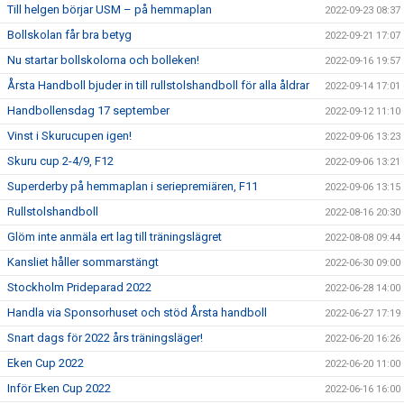
Till helgen börjar USM – på hemmaplan
2022-09-23 08:37
Bollskolan får bra betyg
2022-09-21 17:07
Nu startar bollskolorna och bolleken!
2022-09-16 19:57
Årsta Handboll bjuder in till rullstolshandboll för alla åldrar
2022-09-14 17:01
Handbollensdag 17 september
2022-09-12 11:10
Vinst i Skurucupen igen!
2022-09-06 13:23
Skuru cup 2-4/9, F12
2022-09-06 13:21
Superderby på hemmaplan i seriepremiären, F11
2022-09-06 13:15
Rullstolshandboll
2022-08-16 20:30
Glöm inte anmäla ert lag till träningslägret
2022-08-08 09:44
Kansliet håller sommarstängt
2022-06-30 09:00
Stockholm Prideparad 2022
2022-06-28 14:00
Handla via Sponsorhuset och stöd Årsta handboll
2022-06-27 17:19
Snart dags för 2022 års träningsläger!
2022-06-20 16:26
Eken Cup 2022
2022-06-20 11:00
Inför Eken Cup 2022
2022-06-16 16:00