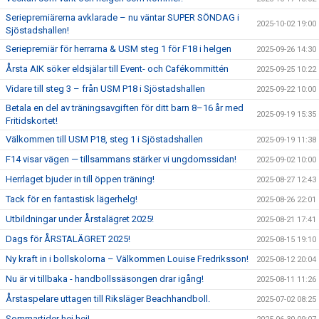
Seriepremiärerna avklarade – nu väntar SUPER SÖNDAG i
2025-10-02 19:00
Sjöstadshallen!
Seriepremiär för herrarna & USM steg 1 för F18 i helgen
2025-09-26 14:30
Årsta AIK söker eldsjälar till Event- och Cafékommittén
2025-09-25 10:22
Vidare till steg 3 – från USM P18 i Sjöstadshallen
2025-09-22 10:00
Betala en del av träningsavgiften för ditt barn 8–16 år med
2025-09-19 15:35
Fritidskortet!
Välkommen till USM P18, steg 1 i Sjöstadshallen
2025-09-19 11:38
F14 visar vägen — tillsammans stärker vi ungdomssidan!
2025-09-02 10:00
Herrlaget bjuder in till öppen träning!
2025-08-27 12:43
Tack för en fantastisk lägerhelg!
2025-08-26 22:01
Utbildningar under Årstalägret 2025!
2025-08-21 17:41
Dags för ÅRSTALÄGRET 2025!
2025-08-15 19:10
Ny kraft in i bollskolorna – Välkommen Louise Fredriksson!
2025-08-12 20:04
Nu är vi tillbaka - handbollssäsongen drar igång!
2025-08-11 11:26
Årstaspelare uttagen till Riksläger Beachhandboll.
2025-07-02 08:25
Sommartider hej hej!