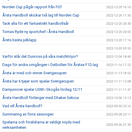
Norden Cup pågår rapport från F07
2022-12-29 16:16
Årsta Handboll skickar två lag till Norden Cup
2022-12-26 11:35
Tack alla för ett fantastiskt handbollsår
2022-12-20 20:30
Tomas Ryde ny sportchef i Årsta Handboll
2022-12-20 20:05
Årets bästa julklapp
2022-12-20 17:16
2022-12-05 09:55
Varför står det Dunross på våra matchtröjor?
2022-12-04 18:40
Dags för andra omgången i Östbollen för Årstas F12-lag
2022-11-16 17:22
Årsta är med och vinner Sverigecupen
2022-11-13 18:55
Årsta har 6 tjejer som spelar Sverigecupen
2022-11-11 12:08
Damjuniorer spelar USM i Skogås lördag 12/11
2022-11-11 11:47
Årsta Handboll förlänger med Dhaker Seboui
2022-10-06 13:13
Vad vill Årsta handboll?
2022-09-30 23:16
Summering av förra säsongen
2022-09-28 23:11
Spelarna och föräldrarna är väldigt nöjda med
2022-09-26 21:30
verksamheten