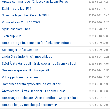
Årstas sommarläger får besök av Lucas Pellas
2023-06-22 14:24
Ett himla bra lag, F14
2023-06-21 14:14
Silvermedaljer Eken Cup P14 2023
2023-06-21 13:45
Vinnare Eken Cup F16 2023
2023-06-20 15:26
Ny linjespelare Thea
2023-06-20 15:10
Eken cup 2023
2023-06-10 07:00
Årsta deltog i fritidsmässa för funktionshindrade
2023-06-09 07:00
Serieseger i After Season
2023-05-29 12:00
Linda återvänder till sin moderklubb
2023-05-24 12:21
Stöd Årsta Handboll när du spelar hos Svenska Spel
2023-05-16 14:07
Sex Årsta-spelare till Riksläger 2!!
2023-05-14 12:55
Vi bygger framtida ledare
2023-05-10 12:35
Damernas första nyförvärv Lina Welander
2023-05-08 15:30
Årets ledare i Årsta Handboll - Ledarna i P14!
2023-05-08 12:03
Årets ungdomsledare i Årsta Handboll - Casper Siltala
2023-05-07 11:46
Årstabollen, 27 matcher på sex timmar!
2023-05-06 12:00