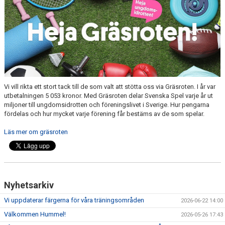
LEDARGUIDEN
Vi vill rikta ett stort tack till de som valt att stötta oss via Gräsroten. I år var
utbetalningen 5 053 kronor. Med Gräsroten delar Svenska Spel varje år ut
miljoner till ungdomsidrotten och föreningslivet i Sverige. Hur pengarna
fördelas och hur mycket varje förening får bestäms av de som spelar.
Läs mer om gräsroten
Nyhetsarkiv
Vi uppdaterar färgerna för våra träningsområden
2026-06-22 14:00
Välkommen Hummel!
2026-05-26 17:43