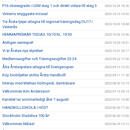
P16 obesegrade i USM steg 1 och direkt vidare till steg 3
2023-10-24 18:26
Vinterns snyggaste mössa!
2023-10-19 19:55
Tre Årsta-tjejer uttagna till regional träningsdag DU17 i
2023-10-05 18:48
Västerås
HEMMAPREMIÄR TISDAG 10/10 KL. 19:30
2023-10-05 10:36
Äntligen seriespel!
2023-10-03 18:51
Vi är Årstas nya styrelse!
2023-10-01 20:17
Medlemsavgifter och Träningsavgifter 23-24
2023-09-22 17:00
Åtta Årstaspelare uttagna till Sverigecupen
2023-09-13 13:25
Köp biobiljetter stötta Årsta Handboll!
2023-09-11 11:30
Intervju med Mattias Holmqvist, damtränare
2023-08-30 10:19
Välkommen Kim Andersson!
2023-07-19 09:13
Kansliet tar sommarledigt åter 7 augusti
2023-07-01 14:00
HANDBOLLSSKOLA I HÖST
2023-06-30 17:20
Stockholm Stadshus 100 år!
2023-06-30 13:00
Välkommen Niklas!
2023-06-29 15:15