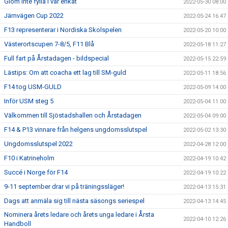
Glöm inte fylla i vår enkät
2022-05-30 08:00
Järnvägen Cup 2022
2022-05-24 16:47
F13 representerar i Nordiska Skolspelen
2022-05-20 10:00
Västerortscupen 7-8/5, F11 Blå
2022-05-18 11:27
Full fart på Årstadagen - bildspecial
2022-05-15 22:59
Lästips: Om att coacha ett lag till SM-guld
2022-05-11 18:56
F14 tog USM-GULD
2022-05-09 14:00
Inför USM steg 5
2022-05-04 11:00
Välkommen till Sjöstadshallen och Årstadagen
2022-05-04 09:00
F14 & P13 vinnare från helgens ungdomsslutspel
2022-05-02 13:30
Ungdomsslutspel 2022
2022-04-28 12:00
F10 i Katrineholm
2022-04-19 10:42
Succé i Norge för F14
2022-04-19 10:22
9-11 september drar vi på träningssläger!
2022-04-13 15:31
Dags att anmäla sig till nästa säsongs seriespel
2022-04-13 14:45
Nominera årets ledare och årets unga ledare i Årsta
2022-04-10 12:26
Handboll