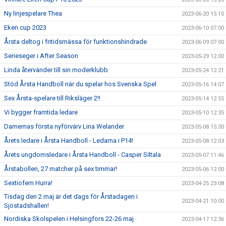
Ny linjespelare Thea
2023-06-20 15:10
Eken cup 2023
2023-06-10 07:00
Årsta deltog i fritidsmässa för funktionshindrade
2023-06-09 07:00
Serieseger i After Season
2023-05-29 12:00
Linda återvänder till sin moderklubb
2023-05-24 12:21
Stöd Årsta Handboll när du spelar hos Svenska Spel
2023-05-16 14:07
Sex Årsta-spelare till Riksläger 2!!
2023-05-14 12:55
Vi bygger framtida ledare
2023-05-10 12:35
Damernas första nyförvärv Lina Welander
2023-05-08 15:30
Årets ledare i Årsta Handboll - Ledarna i P14!
2023-05-08 12:03
Årets ungdomsledare i Årsta Handboll - Casper Siltala
2023-05-07 11:46
Årstabollen, 27 matcher på sex timmar!
2023-05-06 12:00
Sextiofem Hurra!
2023-04-25 23:08
Tisdag den 2 maj är det dags för Årstadagen i
2023-04-21 10:00
Sjöstadshallen!
Nordiska Skolspelen i Helsingfors 22-26 maj
2023-04-17 12:36