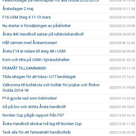
Påsklovsläger på hemmaplan för alla födda 2012-2015!
2023-03-16 14:54
Årstadagen 2 maj
2023-03-13 11:34
F16 USM Steg 4 11-13 mars
2023-03-10 10:00
Nu startar vi försäljningen av påsklotter
2023-02-21 09:00
Årsta AIK Handboll satsar på rullstolshandboll
2023-02-18 09:29
Håll värmen med Årstamössan!
2023-02-06 16:45
Årsta F14 är vidare till steg 4A i USM
2023-02-06 09:40
Kom och titta på USM i Sjöstadshallen
2023-02-01 22:10
FRAMÅT TILLSAMMANS!
2023-01-29 11:18
Tilda uttagen för att träna i U17 landslaget
2023-01-27 14:21
Välkomna till bollskola och bollek för pojkar och flickor
2023-01-16 18:00
födda 2014-18
P14 gjorde vad som behövdes!
2023-01-15 22:54
Gå på bio och stötta Årsta handboll!
2023-01-04 18:01
Norden Cup pågår rapport från F07
2022-12-29 16:16
Årsta Handboll skickar två lag till Norden Cup
2022-12-26 11:35
Tack alla för ett fantastiskt handbollsår
2022-12-20 20:30