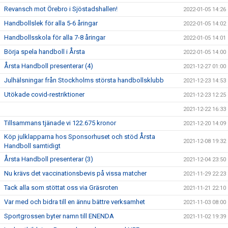
Revansch mot Örebro i Sjöstadshallen!
2022-01-05 14:26
Handbollslek för alla 5-6 åringar
2022-01-05 14:02
Handbollsskola för alla 7-8 åringar
2022-01-05 14:01
Börja spela handboll i Årsta
2022-01-05 14:00
Årsta Handboll presenterar (4)
2021-12-27 01:00
Julhälsningar från Stockholms största handbollsklubb
2021-12-23 14:53
Utökade covid-restriktioner
2021-12-23 12:25
2021-12-22 16:33
Tillsammans tjänade vi 122.675 kronor
2021-12-20 14:09
Köp julklapparna hos Sponsorhuset och stöd Årsta
2021-12-08 19:32
Handboll samtidigt
Årsta Handboll presenterar (3)
2021-12-04 23:50
Nu krävs det vaccinationsbevis på vissa matcher
2021-11-29 22:23
Tack alla som stöttat oss via Gräsroten
2021-11-21 22:10
Var med och bidra till en ännu bättre verksamhet
2021-11-03 08:00
Sportgrossen byter namn till ENENDA
2021-11-02 19:39