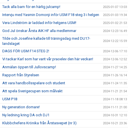
Tack alla barn för en härlig julcamp!
2025-01-07 13:03
Intervju med Yasmin Domonji inför USM F18 steg 3 i helgen
2025-01-03 19:34
Vera Lindström är laddad inför helgens USM!
2025-01-02 21:53
God Jul önskar Årsta AIK HF alla medlemmar
2024-12-23 16:49
Tilde och Josefine kallade till träningsdag med DU17-
2024-12-22 15:59
landslaget
DAGS FÖR USM F14 STEG 2!
2024-12-06 17:10
Vi tackar Karl som har varit vår praoelev den här veckan!
2024-12-06 12:52
Anmälan öppen till Jullovscamp!
2024-11-27 14:25
Rapport från Styrelsen
2024-11-26 16:14
Att vara handbollsspelare och student
2024-11-24 11:35
Att spela Sverigecupen som målvakt
2024-11-21 21:54
USM P18
2024-11-18 08:13
Ny generation domare!
2024-11-11 21:00
Ny ledning kring DA och DJ1
2024-10-31 12:10
Klubbchefens Krönika från Årstasvepet (nr 3)
2024-10-21 23:36