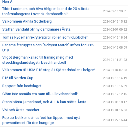
Herr A
Tilde Lundmark och Alva Ahlgren bland de 20 största
2024-02-16 20:31
tonårstalangerna i svensk damhandboll!
Välkommen Akhila Söderberg
2024-02-15 15:12
Staffan Sandahl blir ny damtränare i Årsta
2024-02-07 09:22
Tomas Ryde har rekryterats till rollen som Klubbchef
2024-01-13 18:54
Serierna återupptas och "Schysst Match" införs för U12-
2024-01-13 08:09
U19
Vilgot Bergman kallad till träningshelg med
2024-01-11 21:23
utvecklingslandslaget i beachhandboll
Välkommen till USM F18 steg 3 i Sjöstadshallen i helgen!
2024-01-04 07:03
F16 till Norden Cup
2023-12-18 14:19
Rapport från landslaget
2023-12-13 16:39
Glöm inte anmäla era barn till Jullovshandboll!
2023-12-12 12:15
Stans bästa julmarknad, och ALLA kan stötta Årsta...
2023-12-06 18:17
VM och Årsta-matcher
2023-12-01 16:33
Pop up-butiken och caféet har öppet - med nytt
2023-11-27 16:44
provsortiment för den hungrige!