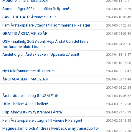
Motioner till årsmötet 2024
2024-05-13 10:11
Sommarläger 2024 - anmälan är öppen!
2024-05-10 14:39
SAVE THE DATE: Årsmöte 19 juni
2024-05-10 05:49
Fem Årsta-spelare uttagna till sommarens Riksläger
2024-05-07 22:25
GRATTIS ÅRSTA AIK 80 ÅR!
2024-05-04 09:39
USM-finalhelg 26-28 april! Heja Årsta! Och det finns
2024-04-24 20:26
fortfarande plats i bussen!
Anslut dig till Årstaklacken i Uppsala 27 april!
2024-04-18 19:47
2024-04-10 15:05
Nytt telefonnummer till kansliet
2024-04-02 11:47
ÅRSTADAGEN 1 MAJ 2024
2024-04-02 11:44
2024-03-26 20:28
Årsta vidare till steg 5 i USM F16!
2024-03-19 08:32
USM i hallen! Alla till hallen!
2024-03-07 17:28
Filip Almqvist - ny fystränare i Årsta
2024-02-29 17:19
Fem Årsta-spelare uttagna till vårens Riksläger!
2024-02-25 18:25
Magnus Jarnlo och Andreas Iwerbäck är ny tränarduo för
2024-02-22 17:36