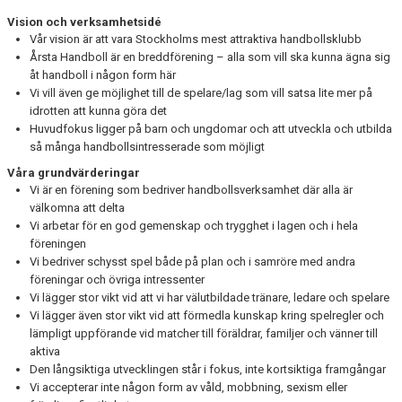
LEDARGUIDEN
Vision och verksamhetsidé
Vår vision är att vara Stockholms mest attraktiva handbollsklubb
Årsta Handboll är en breddförening – alla som vill ska kunna ägna sig
åt handboll i någon form här
Vi vill även ge möjlighet till de spelare/lag som vill satsa lite mer på
idrotten att kunna göra det
Huvudfokus ligger på barn och ungdomar och att utveckla och utbilda
så många handbollsintresserade som möjligt
Våra grundvärderingar
Vi är en förening som bedriver handbollsverksamhet där alla är
välkomna att delta
Vi arbetar för en god gemenskap och trygghet i lagen och i hela
föreningen
Vi bedriver schysst spel både på plan och i samröre med andra
föreningar och övriga intressenter
Vi lägger stor vikt vid att vi har välutbildade tränare, ledare och spelare
Vi lägger även stor vikt vid att förmedla kunskap kring spelregler och
lämpligt uppförande vid matcher till föräldrar, familjer och vänner till
aktiva
Den långsiktiga utvecklingen står i fokus, inte kortsiktiga framgångar
Vi accepterar inte någon form av våld, mobbning, sexism eller