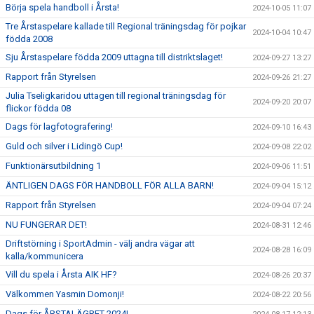
Börja spela handboll i Årsta!
2024-10-05 11:07
Tre Årstaspelare kallade till Regional träningsdag för pojkar
2024-10-04 10:47
födda 2008
Sju Årstaspelare födda 2009 uttagna till distriktslaget!
2024-09-27 13:27
Rapport från Styrelsen
2024-09-26 21:27
Julia Tseligkaridou uttagen till regional träningsdag för
2024-09-20 20:07
flickor födda 08
Dags för lagfotografering!
2024-09-10 16:43
Guld och silver i Lidingö Cup!
2024-09-08 22:02
Funktionärsutbildning 1
2024-09-06 11:51
ÄNTLIGEN DAGS FÖR HANDBOLL FÖR ALLA BARN!
2024-09-04 15:12
Rapport från Styrelsen
2024-09-04 07:24
NU FUNGERAR DET!
2024-08-31 12:46
Driftstörning i SportAdmin - välj andra vägar att
2024-08-28 16:09
kalla/kommunicera
Vill du spela i Årsta AIK HF?
2024-08-26 20:37
Välkommen Yasmin Domonji!
2024-08-22 20:56
Dags för ÅRSTALÄGRET 2024!