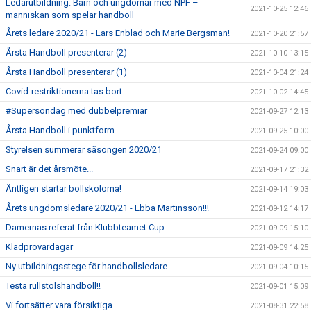
Ledarutbildning: Barn och ungdomar med NPF –
2021-10-25 12:46
människan som spelar handboll
Årets ledare 2020/21 - Lars Enblad och Marie Bergsman!
2021-10-20 21:57
Årsta Handboll presenterar (2)
2021-10-10 13:15
Årsta Handboll presenterar (1)
2021-10-04 21:24
Covid-restriktionerna tas bort
2021-10-02 14:45
#Supersöndag med dubbelpremiär
2021-09-27 12:13
Årsta Handboll i punktform
2021-09-25 10:00
Styrelsen summerar säsongen 2020/21
2021-09-24 09:00
Snart är det årsmöte...
2021-09-17 21:32
Äntligen startar bollskolorna!
2021-09-14 19:03
Årets ungdomsledare 2020/21 - Ebba Martinsson!!!
2021-09-12 14:17
Damernas referat från Klubbteamet Cup
2021-09-09 15:10
Klädprovardagar
2021-09-09 14:25
Ny utbildningsstege för handbollsledare
2021-09-04 10:15
Testa rullstolshandboll!!
2021-09-01 15:09
Vi fortsätter vara försiktiga...
2021-08-31 22:58