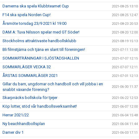
Damerna ska spela Klubbteamet Cup
2021-08-25 13:10
F14 ska spela Norden Cup!
2021-08-25 12:47
Årsmöte torsdag 23/9 2021 kl 19:00
2021-08-23 20:53
DAM A: Tuva Nilsson spelar med GT Söder!
2021-08-20 12:00
Stockholms attraktivaste handbollsklubb
2021-08-19 15:13
Bli filmstjärna och tjäna en slant till föreningen!
2021-07-11 12:00
SOMMARTRÄNINGAR I SJÖSTADSHALLEN
2021-07-07 12:15
SOMMARLÄGER VECKA 32
2021-07-07 12:11
ÅRSTAS SOMMARLÄGER 2021
2021-07-01 12:13
Gillar du barn, ungdomar och handboll och vill jobba i en
2021-06-30 11:37
snabbt växande förening?
Skarpnäcks bollskola för tjejer
2021-06-22 12:53
Köp lotter, stöd vår handbollsverksamhet!
2021-06-07 12:00
Herrar 2021/22
2021-06-04 15:48
Ny beachhandbollsplan
2021-06-04 11:44
Damer div 1
2021-06-03 17:11