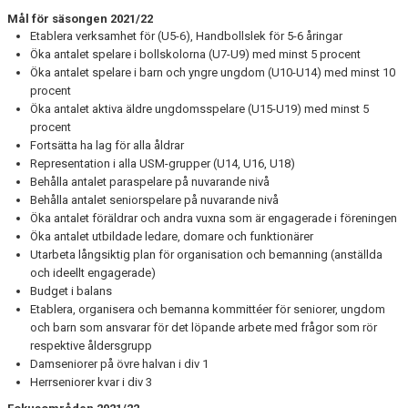
Mål för säsongen 2021/22
Etablera verksamhet för (U5-6), Handbollslek för 5-6 åringar
Öka antalet spelare i bollskolorna (U7-U9) med minst 5 procent
Öka antalet spelare i barn och yngre ungdom (U10-U14) med minst 10
procent
Öka antalet aktiva äldre ungdomsspelare (U15-U19) med minst 5
procent
Fortsätta ha lag för alla åldrar
Representation i alla USM-grupper (U14, U16, U18)
Behålla antalet paraspelare på nuvarande nivå
Behålla antalet seniorspelare på nuvarande nivå
Öka antalet föräldrar och andra vuxna som är engagerade i föreningen
Öka antalet utbildade ledare, domare och funktionärer
Utarbeta långsiktig plan för organisation och bemanning (anställda
och ideellt engagerade)
Budget i balans
Etablera, organisera och bemanna kommittéer för seniorer, ungdom
och barn som ansvarar för det löpande arbete med frågor som rör
respektive åldersgrupp
Damseniorer på övre halvan i div 1
Herrseniorer kvar i div 3