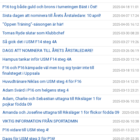
P16 tog både guld och brons i turneringen Bäst i Öst!
2025-04-18 11:01
Sista dagen att nominera till Årets Årstaledare: 10 april!
2025-04-07 17:24
"Öppen Träning"-säsongen är här!
2025-04-05 16:12
Tomas Ryde slutar som Klubbchef
2025-03-30 08:20
Så gick det i USM F14 steg 4A
2025-03-27 19:26
DAGS ATT NOMINERA TILL ÅRETS ÅRSTALEDARE!
2025-03-26 06:19
Hampus tankar inför USM F14 steg 4A
2025-03-20 12:14
F16 och P16 kämpade väl men tog sig tyvärr inte till
2025-03-18 15:10
finalsteget i Uppsala
Huvudtränare Niklas om USM steg 4 för F16
2025-03-14 12:01
Adam Svärd i P16 om helgens steg 4
2025-03-13 23:21
Adam, Charlie och Sebastian uttagna till Riksläger 1 för
2025-03-06 10:32
pojkar födda 09
Amanda och Josefine uttagna till Riksläger 1 för flickor födda 09
2025-03-05
VIKTIG INFORMATION FRÅN SPORTADMIN
2025-02-06 10:38
P16 vidare till USM steg 4!
2025-01-13 22:17
Dags för USM steg 3 för P16!
2025-01-09 22:35