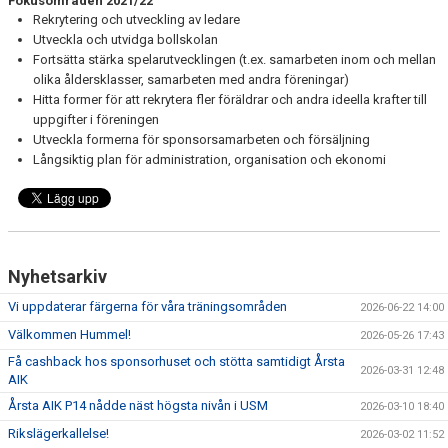
Fokusområden 2021/22
Rekrytering och utveckling av ledare
Utveckla och utvidga bollskolan
Fortsätta stärka spelarutvecklingen (t.ex. samarbeten inom och mellan
olika åldersklasser, samarbeten med andra föreningar)
Hitta former för att rekrytera fler föräldrar och andra ideella krafter till
uppgifter i föreningen
Utveckla formerna för sponsorsamarbeten och försäljning
Långsiktig plan för administration, organisation och ekonomi
Nyhetsarkiv
Vi uppdaterar färgerna för våra träningsområden
2026-06-22 14:00
Välkommen Hummel!
2026-05-26 17:43
Få cashback hos sponsorhuset och stötta samtidigt Årsta
2026-03-31 12:48
AIK
Årsta AIK P14 nådde näst högsta nivån i USM
2026-03-10 18:40
Rikslägerkallelse!
2026-03-02 11:52