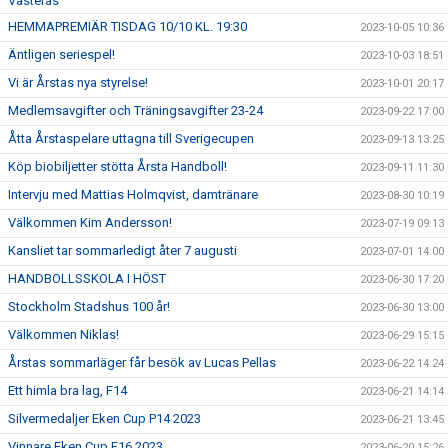
Västerås
HEMMAPREMIÄR TISDAG 10/10 KL. 19:30
2023-10-05 10:36
Äntligen seriespel!
2023-10-03 18:51
Vi är Årstas nya styrelse!
2023-10-01 20:17
Medlemsavgifter och Träningsavgifter 23-24
2023-09-22 17:00
Åtta Årstaspelare uttagna till Sverigecupen
2023-09-13 13:25
Köp biobiljetter stötta Årsta Handboll!
2023-09-11 11:30
Intervju med Mattias Holmqvist, damtränare
2023-08-30 10:19
Välkommen Kim Andersson!
2023-07-19 09:13
Kansliet tar sommarledigt åter 7 augusti
2023-07-01 14:00
HANDBOLLSSKOLA I HÖST
2023-06-30 17:20
Stockholm Stadshus 100 år!
2023-06-30 13:00
Välkommen Niklas!
2023-06-29 15:15
Årstas sommarläger får besök av Lucas Pellas
2023-06-22 14:24
Ett himla bra lag, F14
2023-06-21 14:14
Silvermedaljer Eken Cup P14 2023
2023-06-21 13:45
Vinnare Eken Cup F16 2023
2023-06-20 15:26