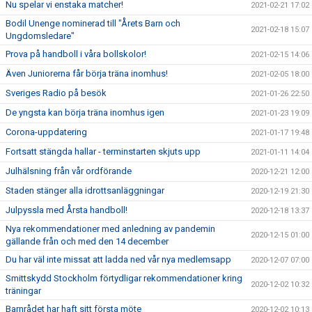
Nu spelar vi enstaka matcher!
2021-02-21 17:02
Bodil Unenge nominerad till "Årets Barn och
2021-02-18 15:07
Ungdomsledare"
Prova på handboll i våra bollskolor!
2021-02-15 14:06
Även Juniorerna får börja träna inomhus!
2021-02-05 18:00
Sveriges Radio på besök
2021-01-26 22:50
De yngsta kan börja träna inomhus igen
2021-01-23 19:09
Corona-uppdatering
2021-01-17 19:48
Fortsatt stängda hallar - terminstarten skjuts upp
2021-01-11 14:04
Julhälsning från vår ordförande
2020-12-21 12:00
Staden stänger alla idrottsanläggningar
2020-12-19 21:30
Julpyssla med Årsta handboll!
2020-12-18 13:37
Nya rekommendationer med anledning av pandemin
2020-12-15 01:00
gällande från och med den 14 december
Du har väl inte missat att ladda ned vår nya medlemsapp
2020-12-07 07:00
Smittskydd Stockholm förtydligar rekommendationer kring
2020-12-02 10:32
träningar
Barnrådet har haft sitt första möte
2020-12-02 10:13