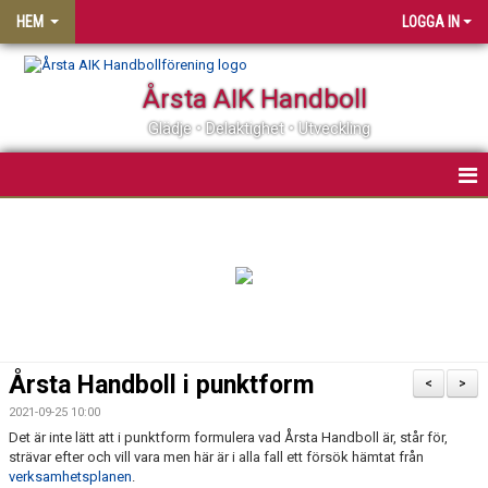
HEM
LOGGA IN
Årsta AIK Handboll
Glädje • Delaktighet • Utveckling
OM ÅRSTA AIK HF
MATCHER
KALENDER
MEDLEMSSKAP
Årsta Handboll i punktform
<
>
KLUBBSHOP
2021-09-25 10:00
Det är inte lätt att i punktform formulera vad Årsta Handboll är, står för,
strävar efter och vill vara men här är i alla fall ett försök hämtat från
PARTNER
verksamhetsplanen
.