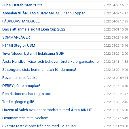
Jubel i Irstablixten 2022!
2022-04-08 16:07
Anmälan till ÅRSTAS SOMMARLÄGER är nu öppen!
2022-04-07 14:17
PÅSKLOVSHANDBOLL
2022-04-02 17:25
Dags att anmäla sig till Eken Cup 2022
2022-03-31 10:38
SOMMARLÄGER
2022-03-29 16:30
F14 till Steg 5 i USM
2022-03-22 13:46
Tuva Nilsson byter till Eskilstuna GUIF
2022-03-22 12:00
Årsta Handboll växer och behöver förstärka organisationen
2022-03-11 11:33
Säsongens sista hemmamatch för damerna!
2022-03-09 19:06
Revansch mot Nacka
2022-03-04 09:44
DERBY på hemmaplan!
2022-02-18 13:40
Restriktionerna har tagits bort
2022-02-10 21:47
Tredje gången gillt!
2022-02-05 12:45
Hazem al Saleh avslutar samarbetet med Årsta AIK HF
2022-02-03 16:00
Hemmamatch mitt i veckan!
2022-01-17 15:49
Skärpta restriktioner från och med 12 januari
2022-01-11 20:00