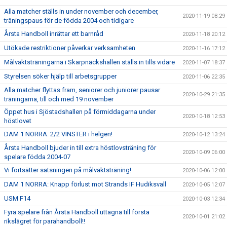
Alla matcher ställs in under november och december,
2020-11-19 08:29
träningspaus för de födda 2004 och tidigare
Årsta Handboll inrättar ett barnråd
2020-11-18 20:12
Utökade restriktioner påverkar verksamheten
2020-11-16 17:12
Målvaktsträningarna i Skarpnäckshallen ställs in tills vidare
2020-11-07 18:37
Styrelsen söker hjälp till arbetsgrupper
2020-11-06 22:35
Alla matcher flyttas fram, seniorer och juniorer pausar
2020-10-29 21:35
träningarna, till och med 19 november
Öppet hus i Sjöstadshallen på förmiddagarna under
2020-10-18 12:53
höstlovet
DAM 1 NORRA: 2/2 VINSTER i helgen!
2020-10-12 13:24
Årsta Handboll bjuder in till extra höstlovsträning för
2020-10-09 06:00
spelare födda 2004-07
Vi fortsätter satsningen på målvaktsträning!
2020-10-06 12:00
DAM 1 NORRA: Knapp förlust mot Strands IF Hudiksvall
2020-10-05 12:07
USM F14
2020-10-03 12:34
Fyra spelare från Årsta Handboll uttagna till första
2020-10-01 21:02
rikslägret för parahandboll!!