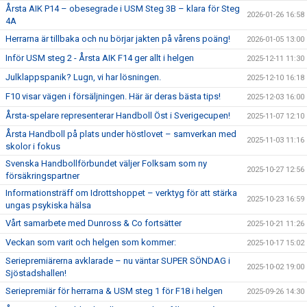
Årsta AIK P14 – obesegrade i USM Steg 3B – klara för Steg
2026-01-26 16:58
4A
Herrarna är tillbaka och nu börjar jakten på vårens poäng!
2026-01-05 13:00
Inför USM steg 2 - Årsta AIK F14 ger allt i helgen
2025-12-11 11:30
Julklappspanik? Lugn, vi har lösningen.
2025-12-10 16:18
F10 visar vägen i försäljningen. Här är deras bästa tips!
2025-12-03 16:00
Årsta-spelare representerar Handboll Öst i Sverigecupen!
2025-11-07 12:10
Årsta Handboll på plats under höstlovet – samverkan med
2025-11-03 11:16
skolor i fokus
Svenska Handbollförbundet väljer Folksam som ny
2025-10-27 12:56
försäkringspartner
Informationsträff om Idrottshoppet – verktyg för att stärka
2025-10-23 16:59
ungas psykiska hälsa
Vårt samarbete med Dunross & Co fortsätter
2025-10-21 11:26
Veckan som varit och helgen som kommer:
2025-10-17 15:02
Seriepremiärerna avklarade – nu väntar SUPER SÖNDAG i
2025-10-02 19:00
Sjöstadshallen!
Seriepremiär för herrarna & USM steg 1 för F18 i helgen
2025-09-26 14:30