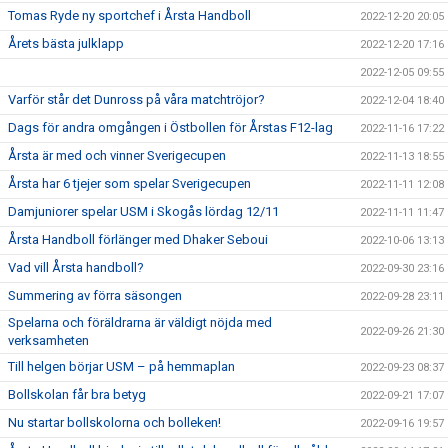
Tomas Ryde ny sportchef i Årsta Handboll
2022-12-20 20:05
Årets bästa julklapp
2022-12-20 17:16
2022-12-05 09:55
Varför står det Dunross på våra matchtröjor?
2022-12-04 18:40
Dags för andra omgången i Östbollen för Årstas F12-lag
2022-11-16 17:22
Årsta är med och vinner Sverigecupen
2022-11-13 18:55
Årsta har 6 tjejer som spelar Sverigecupen
2022-11-11 12:08
Damjuniorer spelar USM i Skogås lördag 12/11
2022-11-11 11:47
Årsta Handboll förlänger med Dhaker Seboui
2022-10-06 13:13
Vad vill Årsta handboll?
2022-09-30 23:16
Summering av förra säsongen
2022-09-28 23:11
Spelarna och föräldrarna är väldigt nöjda med
2022-09-26 21:30
verksamheten
Till helgen börjar USM – på hemmaplan
2022-09-23 08:37
Bollskolan får bra betyg
2022-09-21 17:07
Nu startar bollskolorna och bolleken!
2022-09-16 19:57