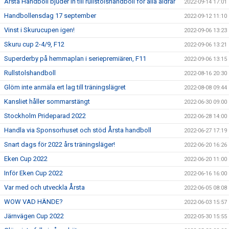
Årsta Handboll bjuder in till rullstolshandboll för alla åldrar
2022-09-14 17:01
Handbollensdag 17 september
2022-09-12 11:10
Vinst i Skurucupen igen!
2022-09-06 13:23
Skuru cup 2-4/9, F12
2022-09-06 13:21
Superderby på hemmaplan i seriepremiären, F11
2022-09-06 13:15
Rullstolshandboll
2022-08-16 20:30
Glöm inte anmäla ert lag till träningslägret
2022-08-08 09:44
Kansliet håller sommarstängt
2022-06-30 09:00
Stockholm Prideparad 2022
2022-06-28 14:00
Handla via Sponsorhuset och stöd Årsta handboll
2022-06-27 17:19
Snart dags för 2022 års träningsläger!
2022-06-20 16:26
Eken Cup 2022
2022-06-20 11:00
Inför Eken Cup 2022
2022-06-16 16:00
Var med och utveckla Årsta
2022-06-05 08:08
WOW VAD HÄNDE?
2022-06-03 15:57
Järnvägen Cup 2022
2022-05-30 15:55