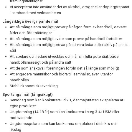
främlingsfientlighet
Vi accepterar inte användandet av alkohol, droger eller dopingpreparat
i samband med verksamheten
Långsiktiga övergripande mål
Att så många som möjligt provar på någon form av handboll, oavsett
ålder och förutsättningar
Att så många som möjligt av de som provar på handboll fortsätter
Att så många som möjligt provar på att vara ledare eller aktiv på annat
sätt
Att spelare och ledare utvecklas och når sin fulla potential, både
handbollsmässigt och på andra sätt
Att de som är aktiva i föreningen förblir det så länge som möjligt
Att engagera människor och bidra till samhället, även utanför
handbollen
Stabil ekonomisk utveckling
Sportsliga mål (långsiktigt)
Seniorlag som kan konkurrera i div 1, där majoriteten av spelarna är
egna produkter
Ungdomslag (14-18 år) som kan konkurrera i steg 3-4 i USM eller
motsvarande
Ungdomsspelare som kan konkurrera om platser i distrikts-och
rikslag