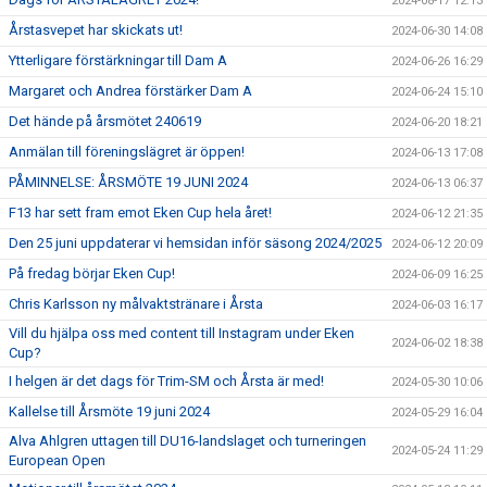
2024-08-17 12:13
Årstasvepet har skickats ut!
2024-06-30 14:08
Ytterligare förstärkningar till Dam A
2024-06-26 16:29
Margaret och Andrea förstärker Dam A
2024-06-24 15:10
Det hände på årsmötet 240619
2024-06-20 18:21
Anmälan till föreningslägret är öppen!
2024-06-13 17:08
PÅMINNELSE: ÅRSMÖTE 19 JUNI 2024
2024-06-13 06:37
F13 har sett fram emot Eken Cup hela året!
2024-06-12 21:35
Den 25 juni uppdaterar vi hemsidan inför säsong 2024/2025
2024-06-12 20:09
På fredag börjar Eken Cup!
2024-06-09 16:25
Chris Karlsson ny målvaktstränare i Årsta
2024-06-03 16:17
Vill du hjälpa oss med content till Instagram under Eken
2024-06-02 18:38
Cup?
I helgen är det dags för Trim-SM och Årsta är med!
2024-05-30 10:06
Kallelse till Årsmöte 19 juni 2024
2024-05-29 16:04
Alva Ahlgren uttagen till DU16-landslaget och turneringen
2024-05-24 11:29
European Open