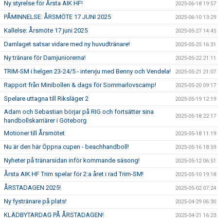
Ny styrelse för Årsta AIK HF!
2025-06-18 19:57
PÅMINNELSE: ÅRSMÖTE 17 JUNI 2025
2025-06-10 13:29
Kallelse: Årsmöte 17 juni 2025
2025-05-27 14:45
Damlaget satsar vidare med ny huvudtränare!
2025-05-25 16:31
Ny tränare för Damjuniorerna!
2025-05-22 21:11
TRIM-SM i helgen 23-24/5 - intervju med Benny och Vendela!
2025-05-21 21:07
Rapport från Minibollen & dags för Sommarlovscamp!
2025-05-20 09:17
Spelare uttagna till Riksläger 2
2025-05-19 12:19
Adam och Sebastian börjar på RIG och fortsätter sina
2025-05-18 22:17
handbollskarriärer i Göteborg
Motioner till Årsmötet
2025-05-18 11:19
Nu är den här Öppna cupen - beachhandboll!
2025-05-16 18:59
Nyheter på tränarsidan inför kommande säsong!
2025-05-12 06:51
Årsta AIK HF Trim spelar för 2:a året i rad Trim-SM!
2025-05-10 19:18
ÅRSTADAGEN 2025!
2025-05-02 07:24
Ny fystränare på plats!
2025-04-29 06:30
KLÄDBYTARDAG PÅ ÅRSTADAGEN!
2025-04-21 16:23