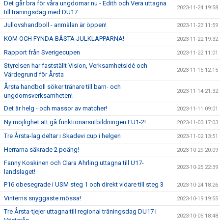
Det går bra för våra ungdomar nu - Edith och Vera uttagna
2023-11-24 19:58
till träningsdag med DU17
Jullovshandboll - anmälan är öppen!
2023-11-23 11:59
KOM OCH FYNDA BÄSTA JULKLAPPARNA!
2023-11-22 19:32
Rapport från Sverigecupen
2023-11-22 11:01
Styrelsen har fastställt Vision, Verksamhetsidé och
2023-11-15 12:15
Värdegrund för Årsta
Årsta handboll söker tränare till barn- och
2023-11-14 21:32
ungdomsverksamheten!
Det är helg - och massor av matcher!
2023-11-11 09:01
Ny möjlighet att gå funktionärsutbildningen FU1-2!
2023-11-03 17:03
Tre Årsta-lag deltar i Skadevi cup i helgen
2023-11-02 13:51
Herrarna säkrade 2 poäng!
2023-10-29 20:09
Fanny Koskinen och Clara Ahrling uttagna till U17-
2023-10-25 22:39
landslaget!
P16 obesegrade i USM steg 1 och direkt vidare till steg 3
2023-10-24 18:26
Vinterns snyggaste mössa!
2023-10-19 19:55
Tre Årsta-tjejer uttagna till regional träningsdag DU17 i
2023-10-05 18:48