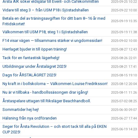
Årsta AIK söker eldsjälar till Event- och Cafékommittén
2025-09-25 10:22
Vidare till steg 3 – från USM P18 i Sjöstadshallen
2025-09-22 10:00
Betala en del av träningsavgiften för ditt barn 8–16 år med
2025-09-19 15:35
Fritidskortet!
Välkommen till USM P18, steg 1 i Sjöstadshallen
2025-09-19 11:38
F14 visar vägen — tillsammans stärker vi ungdomssidan!
2025-09-02 10:00
Herrlaget bjuder in till öppen träning!
2025-08-27 12:43
Tack för en fantastisk lägerhelg!
2025-08-26 22:01
Utbildningar under Årstalägret 2025!
2025-08-21 17:41
Dags för ÅRSTALÄGRET 2025!
2025-08-15 19:10
Ny kraft in i bollskolorna – Välkommen Louise Fredriksson!
2025-08-12 20:04
Nu är vi tillbaka - handbollssäsongen drar igång!
2025-08-11 11:26
Årstaspelare uttagen till Riksläger Beachhandboll.
2025-07-02 08:25
Sommartider hej hej!
2025-06-30 09:07
Hälsning från nya ordföranden
2025-06-27 17:44
Seger för Årsta Revolution – och stort tack till alla på EKEN
2025-06-19 14:23
CUP 2025!