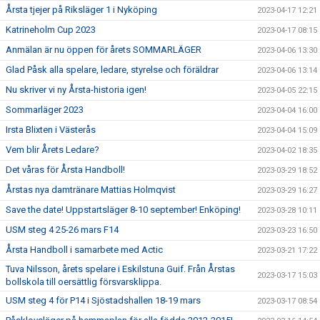
Årsta tjejer på Riksläger 1 i Nyköping
2023-04-17 12:21
Katrineholm Cup 2023
2023-04-17 08:15
Anmälan är nu öppen för årets SOMMARLÄGER
2023-04-06 13:30
Glad Påsk alla spelare, ledare, styrelse och föräldrar
2023-04-06 13:14
Nu skriver vi ny Årsta-historia igen!
2023-04-05 22:15
Sommarläger 2023
2023-04-04 16:00
Irsta Blixten i Västerås
2023-04-04 15:09
Vem blir Årets Ledare?
2023-04-02 18:35
Det våras för Årsta Handboll!
2023-03-29 18:52
Årstas nya damtränare Mattias Holmqvist
2023-03-29 16:27
Save the date! Uppstartsläger 8-10 september! Enköping!
2023-03-28 10:11
USM steg 4 25-26 mars F14
2023-03-23 16:50
Årsta Handboll i samarbete med Actic
2023-03-21 17:22
Tuva Nilsson, årets spelare i Eskilstuna Guif. Från Årstas
2023-03-17 15:03
bollskola till oersättlig försvarsklippa.
USM steg 4 för P14 i Sjöstadshallen 18-19 mars
2023-03-17 08:54