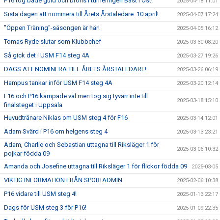
P16 tog både guld och brons i turneringen Bäst i Öst!
2025-04-18 11:01
Sista dagen att nominera till Årets Årstaledare: 10 april!
2025-04-07 17:24
"Öppen Träning"-säsongen är här!
2025-04-05 16:12
Tomas Ryde slutar som Klubbchef
2025-03-30 08:20
Så gick det i USM F14 steg 4A
2025-03-27 19:26
DAGS ATT NOMINERA TILL ÅRETS ÅRSTALEDARE!
2025-03-26 06:19
Hampus tankar inför USM F14 steg 4A
2025-03-20 12:14
F16 och P16 kämpade väl men tog sig tyvärr inte till
2025-03-18 15:10
finalsteget i Uppsala
Huvudtränare Niklas om USM steg 4 för F16
2025-03-14 12:01
Adam Svärd i P16 om helgens steg 4
2025-03-13 23:21
Adam, Charlie och Sebastian uttagna till Riksläger 1 för
2025-03-06 10:32
pojkar födda 09
Amanda och Josefine uttagna till Riksläger 1 för flickor födda 09
2025-03-05
VIKTIG INFORMATION FRÅN SPORTADMIN
2025-02-06 10:38
P16 vidare till USM steg 4!
2025-01-13 22:17
Dags för USM steg 3 för P16!
2025-01-09 22:35