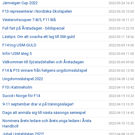
Järnvägen Cup 2022
2022-05-24 16:47
F13 representerar i Nordiska Skolspelen
2022-05-20 10:00
Västerortscupen 7-8/5, F11 Blå
2022-05-18 11:27
Full fart på Årstadagen - bildspecial
2022-05-15 22:59
Lästips: Om att coacha ett lag till SM-guld
2022-05-11 18:56
F14 tog USM-GULD
2022-05-09 14:00
Inför USM steg 5
2022-05-04 11:00
Välkommen till Sjöstadshallen och Årstadagen
2022-05-04 09:00
F14 & P13 vinnare från helgens ungdomsslutspel
2022-05-02 13:30
Ungdomsslutspel 2022
2022-04-28 12:00
F10 i Katrineholm
2022-04-19 10:42
Succé i Norge för F14
2022-04-19 10:22
9-11 september drar vi på träningssläger!
2022-04-13 15:31
Dags att anmäla sig till nästa säsongs seriespel
2022-04-13 14:45
Nominera årets ledare och årets unga ledare i Årsta
2022-04-10 12:26
Handboll
Jubel i Irstablixten 2022!
2022-04-08 16:07