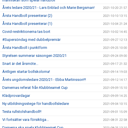
människan som spelar handboll
Årets ledare 2020/21 - Lars Enblad och Marie Bergsman!
2021-10-20 21:57
Årsta Handboll presenterar (2)
2021-10-10 13:15
Årsta Handboll presenterar (1)
2021-10-04 21:24
Covid-restriktionerna tas bort
2021-10-02 14:45
#Supersöndag med dubbelpremiär
2021-09-27 12:13
Årsta Handboll i punktform
2021-09-25 10:00
Styrelsen summerar säsongen 2020/21
2021-09-24 09:00
Snart är det årsmöte...
2021-09-17 21:32
Äntligen startar bollskolorna!
2021-09-14 19:03
Årets ungdomsledare 2020/21 - Ebba Martinsson!!!
2021-09-12 14:17
Damernas referat från Klubbteamet Cup
2021-09-09 15:10
Klädprovardagar
2021-09-09 14:25
Ny utbildningsstege för handbollsledare
2021-09-04 10:15
Testa rullstolshandboll!!
2021-09-01 15:09
Vi fortsätter vara försiktiga...
2021-08-31 22:58
Damerna ska spela Klubbteamet Cup
2021-08-25 13:10