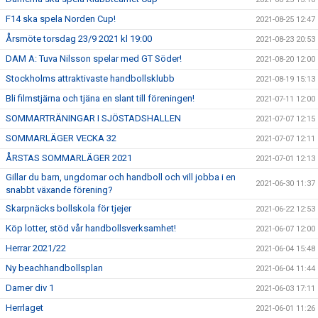
F14 ska spela Norden Cup!
2021-08-25 12:47
Årsmöte torsdag 23/9 2021 kl 19:00
2021-08-23 20:53
DAM A: Tuva Nilsson spelar med GT Söder!
2021-08-20 12:00
Stockholms attraktivaste handbollsklubb
2021-08-19 15:13
Bli filmstjärna och tjäna en slant till föreningen!
2021-07-11 12:00
SOMMARTRÄNINGAR I SJÖSTADSHALLEN
2021-07-07 12:15
SOMMARLÄGER VECKA 32
2021-07-07 12:11
ÅRSTAS SOMMARLÄGER 2021
2021-07-01 12:13
Gillar du barn, ungdomar och handboll och vill jobba i en
2021-06-30 11:37
snabbt växande förening?
Skarpnäcks bollskola för tjejer
2021-06-22 12:53
Köp lotter, stöd vår handbollsverksamhet!
2021-06-07 12:00
Herrar 2021/22
2021-06-04 15:48
Ny beachhandbollsplan
2021-06-04 11:44
Damer div 1
2021-06-03 17:11
Herrlaget
2021-06-01 11:26