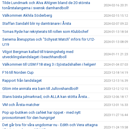
Tilde Lundmark och Alva Ahlgren bland de 20 största
2024-02-16 20:31
tonårstalangerna i svensk damhandboll!
Välkommen Akhila Söderberg
2024-02-15 15:12
Staffan Sandahl blir ny damtränare i Årsta
2024-02-07 09:22
Tomas Ryde har rekryterats till rollen som Klubbchef
2024-01-13 18:54
Serierna återupptas och "Schysst Match" införs för U12-
2024-01-13 08:09
U19
Vilgot Bergman kallad till träningshelg med
2024-01-11 21:23
utvecklingslandslaget i beachhandboll
Välkommen till USM F18 steg 3 i Sjöstadshallen i helgen!
2024-01-04 07:03
F16 till Norden Cup
2023-12-18 14:19
Rapport från landslaget
2023-12-13 16:39
Glöm inte anmäla era barn till Jullovshandboll!
2023-12-12 12:15
Stans bästa julmarknad, och ALLA kan stötta Årsta...
2023-12-06 18:17
VM och Årsta-matcher
2023-12-01 16:33
Pop up-butiken och caféet har öppet - med nytt
2023-11-27 16:44
provsortiment för den hungrige!
Det går bra för våra ungdomar nu - Edith och Vera uttagna
2023-11-24 19:58