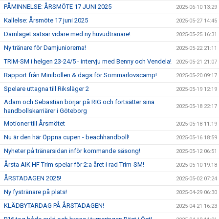
PÅMINNELSE: ÅRSMÖTE 17 JUNI 2025
2025-06-10 13:29
Kallelse: Årsmöte 17 juni 2025
2025-05-27 14:45
Damlaget satsar vidare med ny huvudtränare!
2025-05-25 16:31
Ny tränare för Damjuniorerna!
2025-05-22 21:11
TRIM-SM i helgen 23-24/5 - intervju med Benny och Vendela!
2025-05-21 21:07
Rapport från Minibollen & dags för Sommarlovscamp!
2025-05-20 09:17
Spelare uttagna till Riksläger 2
2025-05-19 12:19
Adam och Sebastian börjar på RIG och fortsätter sina
2025-05-18 22:17
handbollskarriärer i Göteborg
Motioner till Årsmötet
2025-05-18 11:19
Nu är den här Öppna cupen - beachhandboll!
2025-05-16 18:59
Nyheter på tränarsidan inför kommande säsong!
2025-05-12 06:51
Årsta AIK HF Trim spelar för 2:a året i rad Trim-SM!
2025-05-10 19:18
ÅRSTADAGEN 2025!
2025-05-02 07:24
Ny fystränare på plats!
2025-04-29 06:30
KLÄDBYTARDAG PÅ ÅRSTADAGEN!
2025-04-21 16:23