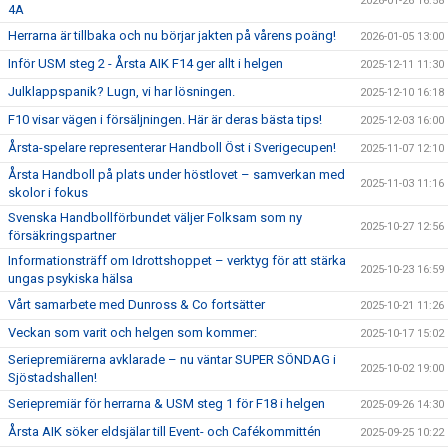
2026-01-26 16:58
4A
Herrarna är tillbaka och nu börjar jakten på vårens poäng!
2026-01-05 13:00
Inför USM steg 2 - Årsta AIK F14 ger allt i helgen
2025-12-11 11:30
Julklappspanik? Lugn, vi har lösningen.
2025-12-10 16:18
F10 visar vägen i försäljningen. Här är deras bästa tips!
2025-12-03 16:00
Årsta-spelare representerar Handboll Öst i Sverigecupen!
2025-11-07 12:10
Årsta Handboll på plats under höstlovet – samverkan med
2025-11-03 11:16
skolor i fokus
Svenska Handbollförbundet väljer Folksam som ny
2025-10-27 12:56
försäkringspartner
Informationsträff om Idrottshoppet – verktyg för att stärka
2025-10-23 16:59
ungas psykiska hälsa
Vårt samarbete med Dunross & Co fortsätter
2025-10-21 11:26
Veckan som varit och helgen som kommer:
2025-10-17 15:02
Seriepremiärerna avklarade – nu väntar SUPER SÖNDAG i
2025-10-02 19:00
Sjöstadshallen!
Seriepremiär för herrarna & USM steg 1 för F18 i helgen
2025-09-26 14:30
Årsta AIK söker eldsjälar till Event- och Cafékommittén
2025-09-25 10:22