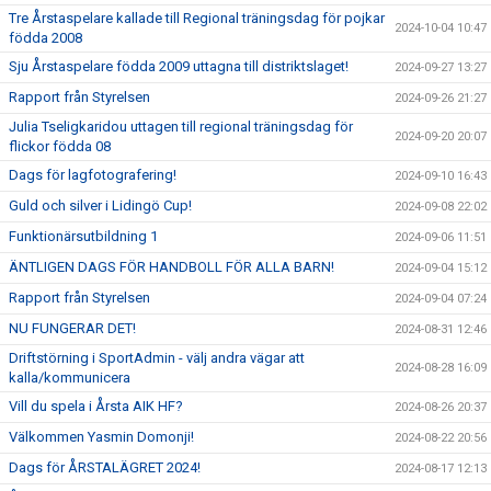
Tre Årstaspelare kallade till Regional träningsdag för pojkar
2024-10-04 10:47
födda 2008
Sju Årstaspelare födda 2009 uttagna till distriktslaget!
2024-09-27 13:27
Rapport från Styrelsen
2024-09-26 21:27
Julia Tseligkaridou uttagen till regional träningsdag för
2024-09-20 20:07
flickor födda 08
Dags för lagfotografering!
2024-09-10 16:43
Guld och silver i Lidingö Cup!
2024-09-08 22:02
Funktionärsutbildning 1
2024-09-06 11:51
ÄNTLIGEN DAGS FÖR HANDBOLL FÖR ALLA BARN!
2024-09-04 15:12
Rapport från Styrelsen
2024-09-04 07:24
NU FUNGERAR DET!
2024-08-31 12:46
Driftstörning i SportAdmin - välj andra vägar att
2024-08-28 16:09
kalla/kommunicera
Vill du spela i Årsta AIK HF?
2024-08-26 20:37
Välkommen Yasmin Domonji!
2024-08-22 20:56
Dags för ÅRSTALÄGRET 2024!
2024-08-17 12:13