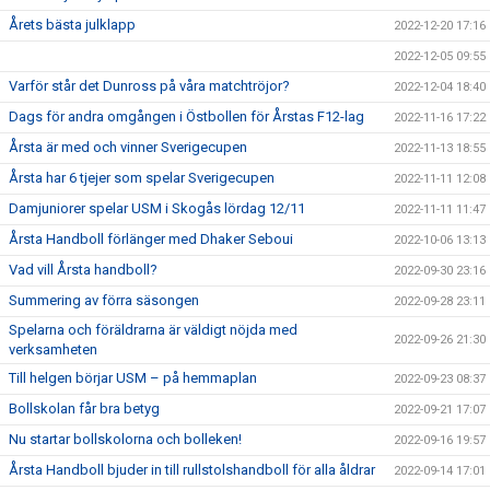
Årets bästa julklapp
2022-12-20 17:16
2022-12-05 09:55
Varför står det Dunross på våra matchtröjor?
2022-12-04 18:40
Dags för andra omgången i Östbollen för Årstas F12-lag
2022-11-16 17:22
Årsta är med och vinner Sverigecupen
2022-11-13 18:55
Årsta har 6 tjejer som spelar Sverigecupen
2022-11-11 12:08
Damjuniorer spelar USM i Skogås lördag 12/11
2022-11-11 11:47
Årsta Handboll förlänger med Dhaker Seboui
2022-10-06 13:13
Vad vill Årsta handboll?
2022-09-30 23:16
Summering av förra säsongen
2022-09-28 23:11
Spelarna och föräldrarna är väldigt nöjda med
2022-09-26 21:30
verksamheten
Till helgen börjar USM – på hemmaplan
2022-09-23 08:37
Bollskolan får bra betyg
2022-09-21 17:07
Nu startar bollskolorna och bolleken!
2022-09-16 19:57
Årsta Handboll bjuder in till rullstolshandboll för alla åldrar
2022-09-14 17:01