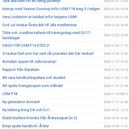
Tack alla barn för en härlig julcamp!
2025-01-07 13:03
Intervju med Yasmin Domonji inför USM F18 steg 3 i helgen
2025-01-03 19:34
Vera Lindström är laddad inför helgens USM!
2025-01-02 21:53
God Jul önskar Årsta AIK HF alla medlemmar
2024-12-23 16:49
Tilde och Josefine kallade till träningsdag med DU17-
2024-12-22 15:59
landslaget
DAGS FÖR USM F14 STEG 2!
2024-12-06 17:10
Vi tackar Karl som har varit vår praoelev den här veckan!
2024-12-06 12:52
Anmälan öppen till Jullovscamp!
2024-11-27 14:25
Rapport från Styrelsen
2024-11-26 16:14
Att vara handbollsspelare och student
2024-11-24 11:35
Att spela Sverigecupen som målvakt
2024-11-21 21:54
USM P18
2024-11-18 08:13
Ny generation domare!
2024-11-11 21:00
Ny ledning kring DA och DJ1
2024-10-31 12:10
Klubbchefens Krönika från Årstasvepet (nr 3)
2024-10-21 23:36
Börja spela handboll i Årsta!
2024-10-05 11:07