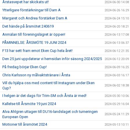
Årstasvepet har skickats ut!
2024-06-30 14:08
Ytterligare förstärkningar till Dam A
2024-06-26 16:29
Margaret och Andrea förstärker Dam A
2024-06-24 15:10
Det hände på årsmötet 240619
2024-06-20 18:21
Anmälan till föreningslägret är öppen!
2024-06-13 17:08
PÅMINNELSE: ÅRSMÖTE 19 JUNI 2024
2024-06-13 06:37
F13 har sett fram emot Eken Cup hela året!
2024-06-12 21:35
Den 25 juni uppdaterar vi hemsidan inför säsong 2024/2025
2024-06-12 20:09
På fredag börjar Eken Cup!
2024-06-09 16:25
Chris Karlsson ny målvaktstränare i Årsta
2024-06-03 16:17
Vill du hjälpa oss med content till Instagram under Eken
2024-06-02 18:38
Cup?
I helgen är det dags för Trim-SM och Årsta är med!
2024-05-30 10:06
Kallelse till Årsmöte 19 juni 2024
2024-05-29 16:04
Alva Ahlgren uttagen till DU16-landslaget och turneringen
2024-05-24 11:29
European Open
Motioner till årsmötet 2024
2024-05-13 10:11