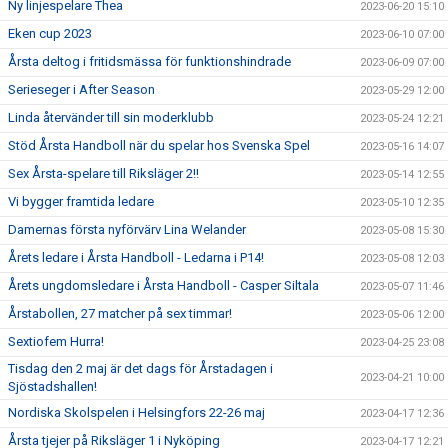
Ny linjespelare Thea
2023-06-20 15:10
Eken cup 2023
2023-06-10 07:00
Årsta deltog i fritidsmässa för funktionshindrade
2023-06-09 07:00
Serieseger i After Season
2023-05-29 12:00
Linda återvänder till sin moderklubb
2023-05-24 12:21
Stöd Årsta Handboll när du spelar hos Svenska Spel
2023-05-16 14:07
Sex Årsta-spelare till Riksläger 2!!
2023-05-14 12:55
Vi bygger framtida ledare
2023-05-10 12:35
Damernas första nyförvärv Lina Welander
2023-05-08 15:30
Årets ledare i Årsta Handboll - Ledarna i P14!
2023-05-08 12:03
Årets ungdomsledare i Årsta Handboll - Casper Siltala
2023-05-07 11:46
Årstabollen, 27 matcher på sex timmar!
2023-05-06 12:00
Sextiofem Hurra!
2023-04-25 23:08
Tisdag den 2 maj är det dags för Årstadagen i
2023-04-21 10:00
Sjöstadshallen!
Nordiska Skolspelen i Helsingfors 22-26 maj
2023-04-17 12:36
Årsta tjejer på Riksläger 1 i Nyköping
2023-04-17 12:21