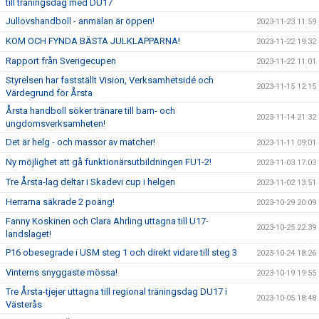
till träningsdag med DU17
Jullovshandboll - anmälan är öppen!
2023-11-23 11:59
KOM OCH FYNDA BÄSTA JULKLAPPARNA!
2023-11-22 19:32
Rapport från Sverigecupen
2023-11-22 11:01
Styrelsen har fastställt Vision, Verksamhetsidé och
2023-11-15 12:15
Värdegrund för Årsta
Årsta handboll söker tränare till barn- och
2023-11-14 21:32
ungdomsverksamheten!
Det är helg - och massor av matcher!
2023-11-11 09:01
Ny möjlighet att gå funktionärsutbildningen FU1-2!
2023-11-03 17:03
Tre Årsta-lag deltar i Skadevi cup i helgen
2023-11-02 13:51
Herrarna säkrade 2 poäng!
2023-10-29 20:09
Fanny Koskinen och Clara Ahrling uttagna till U17-
2023-10-25 22:39
landslaget!
P16 obesegrade i USM steg 1 och direkt vidare till steg 3
2023-10-24 18:26
Vinterns snyggaste mössa!
2023-10-19 19:55
Tre Årsta-tjejer uttagna till regional träningsdag DU17 i
2023-10-05 18:48
Västerås