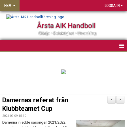
HEM
LOGGA IN
Årsta AIK Handboll
Glädje • Delaktighet • Utveckling
OM ÅRSTA AIK HF
MATCHER
KALENDER
MEDLEMSSKAP
Damernas referat från
<
>
KLUBBSHOP
Klubbteamet Cup
2021-09-09 15:10
PARTNER
Damerna inledde säsongen 2021/2022