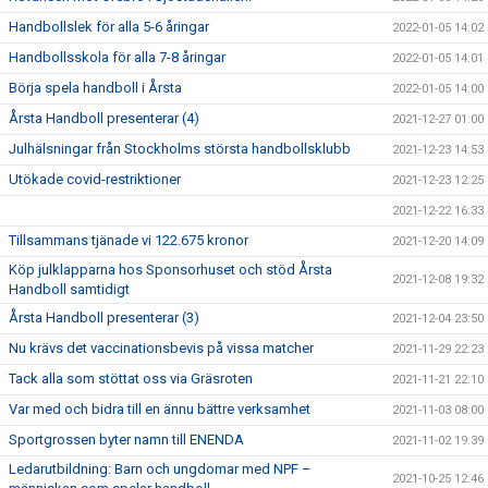
Handbollslek för alla 5-6 åringar
2022-01-05 14:02
Handbollsskola för alla 7-8 åringar
2022-01-05 14:01
Börja spela handboll i Årsta
2022-01-05 14:00
Årsta Handboll presenterar (4)
2021-12-27 01:00
Julhälsningar från Stockholms största handbollsklubb
2021-12-23 14:53
Utökade covid-restriktioner
2021-12-23 12:25
2021-12-22 16:33
Tillsammans tjänade vi 122.675 kronor
2021-12-20 14:09
Köp julklapparna hos Sponsorhuset och stöd Årsta
2021-12-08 19:32
Handboll samtidigt
Årsta Handboll presenterar (3)
2021-12-04 23:50
Nu krävs det vaccinationsbevis på vissa matcher
2021-11-29 22:23
Tack alla som stöttat oss via Gräsroten
2021-11-21 22:10
Var med och bidra till en ännu bättre verksamhet
2021-11-03 08:00
Sportgrossen byter namn till ENENDA
2021-11-02 19:39
Ledarutbildning: Barn och ungdomar med NPF –
2021-10-25 12:46