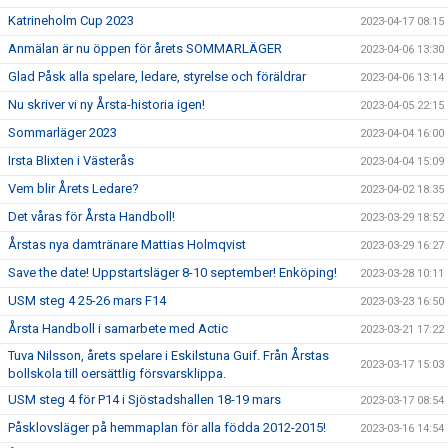
Katrineholm Cup 2023
2023-04-17 08:15
Anmälan är nu öppen för årets SOMMARLÄGER
2023-04-06 13:30
Glad Påsk alla spelare, ledare, styrelse och föräldrar
2023-04-06 13:14
Nu skriver vi ny Årsta-historia igen!
2023-04-05 22:15
Sommarläger 2023
2023-04-04 16:00
Irsta Blixten i Västerås
2023-04-04 15:09
Vem blir Årets Ledare?
2023-04-02 18:35
Det våras för Årsta Handboll!
2023-03-29 18:52
Årstas nya damtränare Mattias Holmqvist
2023-03-29 16:27
Save the date! Uppstartsläger 8-10 september! Enköping!
2023-03-28 10:11
USM steg 4 25-26 mars F14
2023-03-23 16:50
Årsta Handboll i samarbete med Actic
2023-03-21 17:22
Tuva Nilsson, årets spelare i Eskilstuna Guif. Från Årstas
2023-03-17 15:03
bollskola till oersättlig försvarsklippa.
USM steg 4 för P14 i Sjöstadshallen 18-19 mars
2023-03-17 08:54
Påsklovsläger på hemmaplan för alla födda 2012-2015!
2023-03-16 14:54