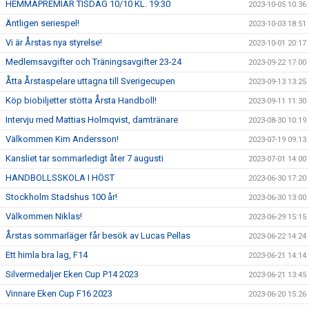
HEMMAPREMIÄR TISDAG 10/10 KL. 19:30
2023-10-05 10:36
Äntligen seriespel!
2023-10-03 18:51
Vi är Årstas nya styrelse!
2023-10-01 20:17
Medlemsavgifter och Träningsavgifter 23-24
2023-09-22 17:00
Åtta Årstaspelare uttagna till Sverigecupen
2023-09-13 13:25
Köp biobiljetter stötta Årsta Handboll!
2023-09-11 11:30
Intervju med Mattias Holmqvist, damtränare
2023-08-30 10:19
Välkommen Kim Andersson!
2023-07-19 09:13
Kansliet tar sommarledigt åter 7 augusti
2023-07-01 14:00
HANDBOLLSSKOLA I HÖST
2023-06-30 17:20
Stockholm Stadshus 100 år!
2023-06-30 13:00
Välkommen Niklas!
2023-06-29 15:15
Årstas sommarläger får besök av Lucas Pellas
2023-06-22 14:24
Ett himla bra lag, F14
2023-06-21 14:14
Silvermedaljer Eken Cup P14 2023
2023-06-21 13:45
Vinnare Eken Cup F16 2023
2023-06-20 15:26