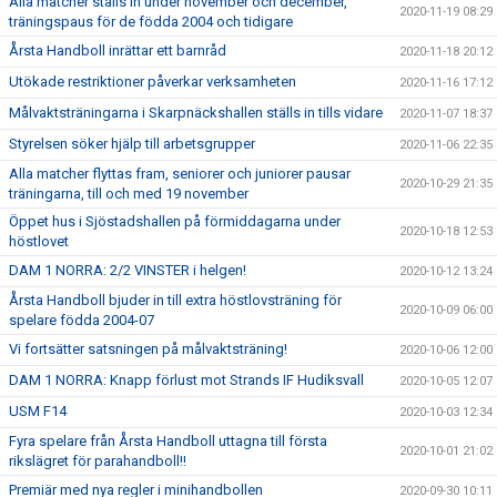
Alla matcher ställs in under november och december,
2020-11-19 08:29
träningspaus för de födda 2004 och tidigare
Årsta Handboll inrättar ett barnråd
2020-11-18 20:12
Utökade restriktioner påverkar verksamheten
2020-11-16 17:12
Målvaktsträningarna i Skarpnäckshallen ställs in tills vidare
2020-11-07 18:37
Styrelsen söker hjälp till arbetsgrupper
2020-11-06 22:35
Alla matcher flyttas fram, seniorer och juniorer pausar
2020-10-29 21:35
träningarna, till och med 19 november
Öppet hus i Sjöstadshallen på förmiddagarna under
2020-10-18 12:53
höstlovet
DAM 1 NORRA: 2/2 VINSTER i helgen!
2020-10-12 13:24
Årsta Handboll bjuder in till extra höstlovsträning för
2020-10-09 06:00
spelare födda 2004-07
Vi fortsätter satsningen på målvaktsträning!
2020-10-06 12:00
DAM 1 NORRA: Knapp förlust mot Strands IF Hudiksvall
2020-10-05 12:07
USM F14
2020-10-03 12:34
Fyra spelare från Årsta Handboll uttagna till första
2020-10-01 21:02
rikslägret för parahandboll!!
Premiär med nya regler i minihandbollen
2020-09-30 10:11