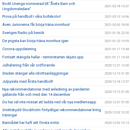
Bodil Unenge nominerad till "Årets Barn och
2021-02-18 15:07
Ungdomsledare"
Prova på handboll i våra bollskolor!
2021-02-15 14:06
Även Juniorerna får börja träna inomhus!
2021-02-05 18:00
Sveriges Radio på besök
2021-01-26 22:50
De yngsta kan börja träna inomhus igen
2021-01-23 19:09
Corona-uppdatering
2021-01-17 19:48
Fortsatt stängda hallar - terminstarten skjuts upp
2021-01-11 14:04
Julhälsning från vår ordförande
2020-12-21 12:00
Staden stänger alla idrottsanläggningar
2020-12-19 21:30
Julpyssla med Årsta handboll!
2020-12-18 13:37
Nya rekommendationer med anledning av pandemin
2020-12-15 01:00
gällande från och med den 14 december
Du har väl inte missat att ladda ned vår nya medlemsapp
2020-12-07 07:00
Smittskydd Stockholm förtydligar rekommendationer kring
2020-12-02 10:32
träningar
Barnrådet har haft sitt första möte
2020-12-02 10:13