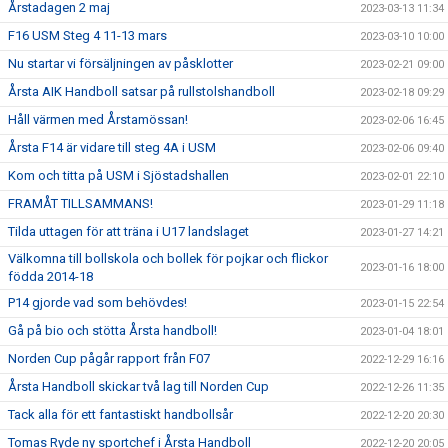
Årstadagen 2 maj
2023-03-13 11:34
F16 USM Steg 4 11-13 mars
2023-03-10 10:00
Nu startar vi försäljningen av påsklotter
2023-02-21 09:00
Årsta AIK Handboll satsar på rullstolshandboll
2023-02-18 09:29
Håll värmen med Årstamössan!
2023-02-06 16:45
Årsta F14 är vidare till steg 4A i USM
2023-02-06 09:40
Kom och titta på USM i Sjöstadshallen
2023-02-01 22:10
FRAMÅT TILLSAMMANS!
2023-01-29 11:18
Tilda uttagen för att träna i U17 landslaget
2023-01-27 14:21
Välkomna till bollskola och bollek för pojkar och flickor
2023-01-16 18:00
födda 2014-18
P14 gjorde vad som behövdes!
2023-01-15 22:54
Gå på bio och stötta Årsta handboll!
2023-01-04 18:01
Norden Cup pågår rapport från F07
2022-12-29 16:16
Årsta Handboll skickar två lag till Norden Cup
2022-12-26 11:35
Tack alla för ett fantastiskt handbollsår
2022-12-20 20:30
Tomas Ryde ny sportchef i Årsta Handboll
2022-12-20 20:05