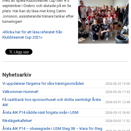
med att spela Klubbteamet Cup den 4-5
LEDARGUIDEN
september i Örebro och slutade på en 3e
plats. Här kan du läsa mer kring Catrin
Jonsson, assisterande tränare tankar efter
turneringen!
»Klicka här för att läsa referatet från
Klubbteamet Cup 2021»
Nyhetsarkiv
Vi uppdaterar färgerna för våra träningsområden
2026-06-22 14:00
Välkommen Hummel!
2026-05-26 17:43
Få cashback hos sponsorhuset och stötta samtidigt Årsta
2026-03-31 12:48
AIK
Årsta AIK P14 nådde näst högsta nivån i USM
2026-03-10 18:40
Rikslägerkallelse!
2026-03-02 11:52
Årsta AIK P14 – obesegrade i USM Steg 3B – klara för Steg