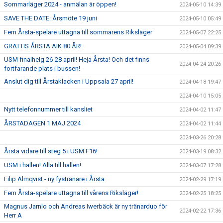
Sommarläger 2024 - anmälan är öppen!
2024-05-10 14:39
SAVE THE DATE: Årsmöte 19 juni
2024-05-10 05:49
Fem Årsta-spelare uttagna till sommarens Riksläger
2024-05-07 22:25
GRATTIS ÅRSTA AIK 80 ÅR!
2024-05-04 09:39
USM-finalhelg 26-28 april! Heja Årsta! Och det finns
2024-04-24 20:26
fortfarande plats i bussen!
Anslut dig till Årstaklacken i Uppsala 27 april!
2024-04-18 19:47
2024-04-10 15:05
Nytt telefonnummer till kansliet
2024-04-02 11:47
ÅRSTADAGEN 1 MAJ 2024
2024-04-02 11:44
2024-03-26 20:28
Årsta vidare till steg 5 i USM F16!
2024-03-19 08:32
USM i hallen! Alla till hallen!
2024-03-07 17:28
Filip Almqvist - ny fystränare i Årsta
2024-02-29 17:19
Fem Årsta-spelare uttagna till vårens Riksläger!
2024-02-25 18:25
Magnus Jarnlo och Andreas Iwerbäck är ny tränarduo för
2024-02-22 17:36
Herr A