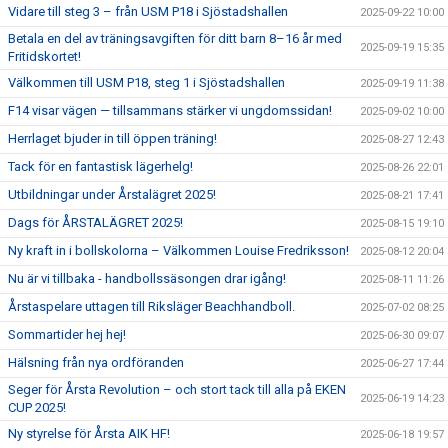
Vidare till steg 3 – från USM P18 i Sjöstadshallen
2025-09-22 10:00
Betala en del av träningsavgiften för ditt barn 8–16 år med
2025-09-19 15:35
Fritidskortet!
Välkommen till USM P18, steg 1 i Sjöstadshallen
2025-09-19 11:38
F14 visar vägen — tillsammans stärker vi ungdomssidan!
2025-09-02 10:00
Herrlaget bjuder in till öppen träning!
2025-08-27 12:43
Tack för en fantastisk lägerhelg!
2025-08-26 22:01
Utbildningar under Årstalägret 2025!
2025-08-21 17:41
Dags för ÅRSTALÄGRET 2025!
2025-08-15 19:10
Ny kraft in i bollskolorna – Välkommen Louise Fredriksson!
2025-08-12 20:04
Nu är vi tillbaka - handbollssäsongen drar igång!
2025-08-11 11:26
Årstaspelare uttagen till Riksläger Beachhandboll.
2025-07-02 08:25
Sommartider hej hej!
2025-06-30 09:07
Hälsning från nya ordföranden
2025-06-27 17:44
Seger för Årsta Revolution – och stort tack till alla på EKEN
2025-06-19 14:23
CUP 2025!
Ny styrelse för Årsta AIK HF!
2025-06-18 19:57