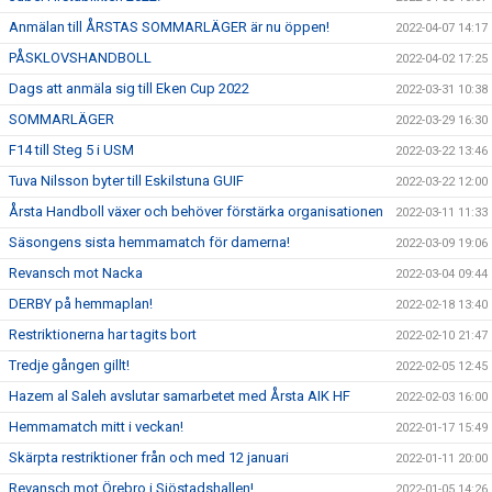
Anmälan till ÅRSTAS SOMMARLÄGER är nu öppen!
2022-04-07 14:17
PÅSKLOVSHANDBOLL
2022-04-02 17:25
Dags att anmäla sig till Eken Cup 2022
2022-03-31 10:38
SOMMARLÄGER
2022-03-29 16:30
F14 till Steg 5 i USM
2022-03-22 13:46
Tuva Nilsson byter till Eskilstuna GUIF
2022-03-22 12:00
Årsta Handboll växer och behöver förstärka organisationen
2022-03-11 11:33
Säsongens sista hemmamatch för damerna!
2022-03-09 19:06
Revansch mot Nacka
2022-03-04 09:44
DERBY på hemmaplan!
2022-02-18 13:40
Restriktionerna har tagits bort
2022-02-10 21:47
Tredje gången gillt!
2022-02-05 12:45
Hazem al Saleh avslutar samarbetet med Årsta AIK HF
2022-02-03 16:00
Hemmamatch mitt i veckan!
2022-01-17 15:49
Skärpta restriktioner från och med 12 januari
2022-01-11 20:00
Revansch mot Örebro i Sjöstadshallen!
2022-01-05 14:26