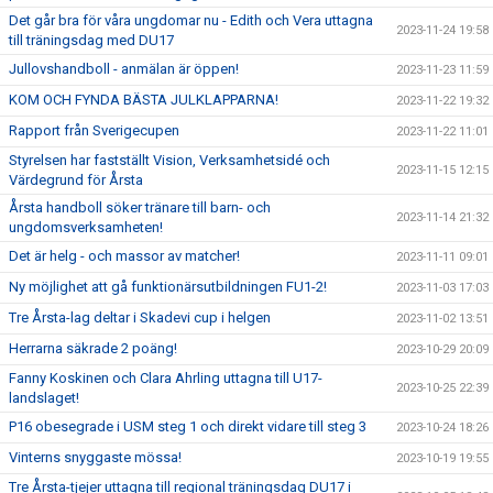
Det går bra för våra ungdomar nu - Edith och Vera uttagna
2023-11-24 19:58
till träningsdag med DU17
Jullovshandboll - anmälan är öppen!
2023-11-23 11:59
KOM OCH FYNDA BÄSTA JULKLAPPARNA!
2023-11-22 19:32
Rapport från Sverigecupen
2023-11-22 11:01
Styrelsen har fastställt Vision, Verksamhetsidé och
2023-11-15 12:15
Värdegrund för Årsta
Årsta handboll söker tränare till barn- och
2023-11-14 21:32
ungdomsverksamheten!
Det är helg - och massor av matcher!
2023-11-11 09:01
Ny möjlighet att gå funktionärsutbildningen FU1-2!
2023-11-03 17:03
Tre Årsta-lag deltar i Skadevi cup i helgen
2023-11-02 13:51
Herrarna säkrade 2 poäng!
2023-10-29 20:09
Fanny Koskinen och Clara Ahrling uttagna till U17-
2023-10-25 22:39
landslaget!
P16 obesegrade i USM steg 1 och direkt vidare till steg 3
2023-10-24 18:26
Vinterns snyggaste mössa!
2023-10-19 19:55
Tre Årsta-tjejer uttagna till regional träningsdag DU17 i