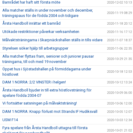
Barnrådet har haft sitt första möte
2020-12-02 10:13
Alla matcher ställs in under november och december,
2020-11-19 08:29
träningspaus för de födda 2004 och tidigare
Årsta Handboll inrättar ett barnråd
2020-11-18 20:12
Utökade restriktioner påverkar verksamheten
2020-11-16 17:12
Målvaktsträningarna i Skarpnäckshallen ställs in tills vidare
2020-11-07 18:37
Styrelsen söker hjälp till arbetsgrupper
2020-11-06 22:35
Alla matcher flyttas fram, seniorer och juniorer pausar
2020-10-29 21:35
träningarna, till och med 19 november
Öppet hus i Sjöstadshallen på förmiddagarna under
2020-10-18 12:53
höstlovet
DAM 1 NORRA: 2/2 VINSTER i helgen!
2020-10-12 13:24
Årsta Handboll bjuder in till extra höstlovsträning för
2020-10-09 06:00
spelare födda 2004-07
Vi fortsätter satsningen på målvaktsträning!
2020-10-06 12:00
DAM 1 NORRA: Knapp förlust mot Strands IF Hudiksvall
2020-10-05 12:07
USM F14
2020-10-03 12:34
Fyra spelare från Årsta Handboll uttagna till första
2020-10-01 21:02