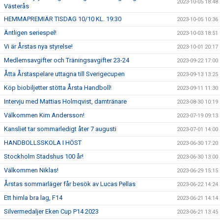
2023-10-05 18:48
Västerås
HEMMAPREMIÄR TISDAG 10/10 KL. 19:30
2023-10-05 10:36
Äntligen seriespel!
2023-10-03 18:51
Vi är Årstas nya styrelse!
2023-10-01 20:17
Medlemsavgifter och Träningsavgifter 23-24
2023-09-22 17:00
Åtta Årstaspelare uttagna till Sverigecupen
2023-09-13 13:25
Köp biobiljetter stötta Årsta Handboll!
2023-09-11 11:30
Intervju med Mattias Holmqvist, damtränare
2023-08-30 10:19
Välkommen Kim Andersson!
2023-07-19 09:13
Kansliet tar sommarledigt åter 7 augusti
2023-07-01 14:00
HANDBOLLSSKOLA I HÖST
2023-06-30 17:20
Stockholm Stadshus 100 år!
2023-06-30 13:00
Välkommen Niklas!
2023-06-29 15:15
Årstas sommarläger får besök av Lucas Pellas
2023-06-22 14:24
Ett himla bra lag, F14
2023-06-21 14:14
Silvermedaljer Eken Cup P14 2023
2023-06-21 13:45