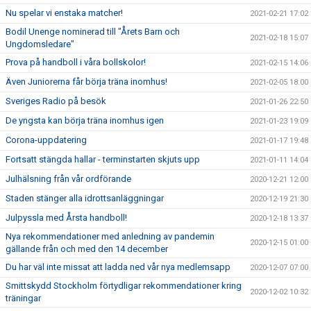
Nu spelar vi enstaka matcher!
2021-02-21 17:02
Bodil Unenge nominerad till "Årets Barn och
2021-02-18 15:07
Ungdomsledare"
Prova på handboll i våra bollskolor!
2021-02-15 14:06
Även Juniorerna får börja träna inomhus!
2021-02-05 18:00
Sveriges Radio på besök
2021-01-26 22:50
De yngsta kan börja träna inomhus igen
2021-01-23 19:09
Corona-uppdatering
2021-01-17 19:48
Fortsatt stängda hallar - terminstarten skjuts upp
2021-01-11 14:04
Julhälsning från vår ordförande
2020-12-21 12:00
Staden stänger alla idrottsanläggningar
2020-12-19 21:30
Julpyssla med Årsta handboll!
2020-12-18 13:37
Nya rekommendationer med anledning av pandemin
2020-12-15 01:00
gällande från och med den 14 december
Du har väl inte missat att ladda ned vår nya medlemsapp
2020-12-07 07:00
Smittskydd Stockholm förtydligar rekommendationer kring
2020-12-02 10:32
träningar