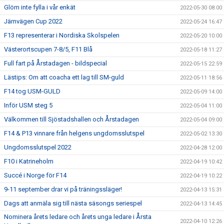
Glöm inte fylla i vår enkät
2022-05-30 08:00
Järnvägen Cup 2022
2022-05-24 16:47
F13 representerar i Nordiska Skolspelen
2022-05-20 10:00
Västerortscupen 7-8/5, F11 Blå
2022-05-18 11:27
Full fart på Årstadagen - bildspecial
2022-05-15 22:59
Lästips: Om att coacha ett lag till SM-guld
2022-05-11 18:56
F14 tog USM-GULD
2022-05-09 14:00
Inför USM steg 5
2022-05-04 11:00
Välkommen till Sjöstadshallen och Årstadagen
2022-05-04 09:00
F14 & P13 vinnare från helgens ungdomsslutspel
2022-05-02 13:30
Ungdomsslutspel 2022
2022-04-28 12:00
F10 i Katrineholm
2022-04-19 10:42
Succé i Norge för F14
2022-04-19 10:22
9-11 september drar vi på träningssläger!
2022-04-13 15:31
Dags att anmäla sig till nästa säsongs seriespel
2022-04-13 14:45
Nominera årets ledare och årets unga ledare i Årsta
2022-04-10 12:26