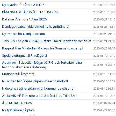
Ny styrelse för Årsta AIK HF!
2025-06-18 19:57
PÅMINNELSE: ÅRSMÖTE 17 JUNI 2025
2025-06-10 13:29
Kallelse: Årsmöte 17 juni 2025
2025-05-27 14:45
Damlaget satsar vidare med ny huvudtränare!
2025-05-25 16:31
Ny tränare för Damjuniorerna!
2025-05-22 21:11
TRIM-SM i helgen 23-24/5 - intervju med Benny och Vendela!
2025-05-21 21:07
Rapport från Minibollen & dags för Sommarlovscamp!
2025-05-20 09:17
Spelare uttagna till Riksläger 2
2025-05-19 12:19
Adam och Sebastian börjar på RIG och fortsätter sina
2025-05-18 22:17
handbollskarriärer i Göteborg
Motioner till Årsmötet
2025-05-18 11:19
Nu är den här Öppna cupen - beachhandboll!
2025-05-16 18:59
Nyheter på tränarsidan inför kommande säsong!
2025-05-12 06:51
Årsta AIK HF Trim spelar för 2:a året i rad Trim-SM!
2025-05-10 19:18
ÅRSTADAGEN 2025!
2025-05-02 07:24
Ny fystränare på plats!
2025-04-29 06:30