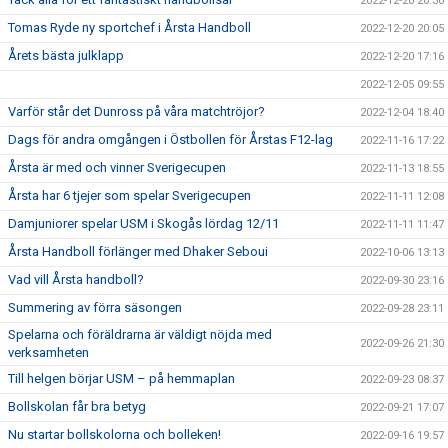
2022-12-20 20:30
Tomas Ryde ny sportchef i Årsta Handboll
2022-12-20 20:05
Årets bästa julklapp
2022-12-20 17:16
2022-12-05 09:55
Varför står det Dunross på våra matchtröjor?
2022-12-04 18:40
Dags för andra omgången i Östbollen för Årstas F12-lag
2022-11-16 17:22
Årsta är med och vinner Sverigecupen
2022-11-13 18:55
Årsta har 6 tjejer som spelar Sverigecupen
2022-11-11 12:08
Damjuniorer spelar USM i Skogås lördag 12/11
2022-11-11 11:47
Årsta Handboll förlänger med Dhaker Seboui
2022-10-06 13:13
Vad vill Årsta handboll?
2022-09-30 23:16
Summering av förra säsongen
2022-09-28 23:11
Spelarna och föräldrarna är väldigt nöjda med
2022-09-26 21:30
verksamheten
Till helgen börjar USM – på hemmaplan
2022-09-23 08:37
Bollskolan får bra betyg
2022-09-21 17:07
Nu startar bollskolorna och bolleken!
2022-09-16 19:57