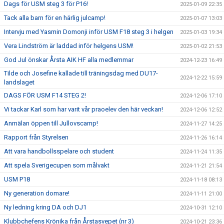
Dags för USM steg 3 för P16!
2025-01-09 22:35
Tack alla barn för en härlig julcamp!
2025-01-07 13:03
Intervju med Yasmin Domonji inför USM F18 steg 3 i helgen
2025-01-03 19:34
Vera Lindström är laddad inför helgens USM!
2025-01-02 21:53
God Jul önskar Årsta AIK HF alla medlemmar
2024-12-23 16:49
Tilde och Josefine kallade till träningsdag med DU17-
2024-12-22 15:59
landslaget
DAGS FÖR USM F14 STEG 2!
2024-12-06 17:10
Vi tackar Karl som har varit vår praoelev den här veckan!
2024-12-06 12:52
Anmälan öppen till Jullovscamp!
2024-11-27 14:25
Rapport från Styrelsen
2024-11-26 16:14
Att vara handbollsspelare och student
2024-11-24 11:35
Att spela Sverigecupen som målvakt
2024-11-21 21:54
USM P18
2024-11-18 08:13
Ny generation domare!
2024-11-11 21:00
Ny ledning kring DA och DJ1
2024-10-31 12:10
Klubbchefens Krönika från Årstasvepet (nr 3)
2024-10-21 23:36