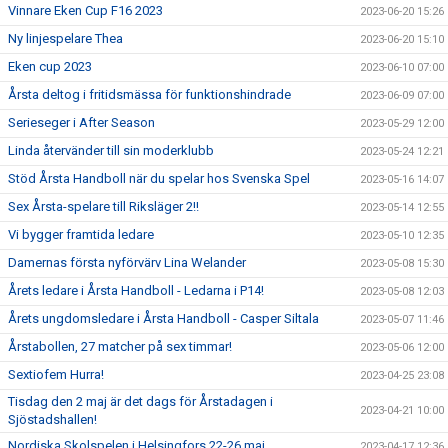
Vinnare Eken Cup F16 2023
2023-06-20 15:26
Ny linjespelare Thea
2023-06-20 15:10
Eken cup 2023
2023-06-10 07:00
Årsta deltog i fritidsmässa för funktionshindrade
2023-06-09 07:00
Serieseger i After Season
2023-05-29 12:00
Linda återvänder till sin moderklubb
2023-05-24 12:21
Stöd Årsta Handboll när du spelar hos Svenska Spel
2023-05-16 14:07
Sex Årsta-spelare till Riksläger 2!!
2023-05-14 12:55
Vi bygger framtida ledare
2023-05-10 12:35
Damernas första nyförvärv Lina Welander
2023-05-08 15:30
Årets ledare i Årsta Handboll - Ledarna i P14!
2023-05-08 12:03
Årets ungdomsledare i Årsta Handboll - Casper Siltala
2023-05-07 11:46
Årstabollen, 27 matcher på sex timmar!
2023-05-06 12:00
Sextiofem Hurra!
2023-04-25 23:08
Tisdag den 2 maj är det dags för Årstadagen i
2023-04-21 10:00
Sjöstadshallen!
Nordiska Skolspelen i Helsingfors 22-26 maj
2023-04-17 12:36