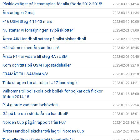
Påsklovsläger på hemmaplan för alla födda 2012-2015!
2023-03-16 14:54
Årstadagen 2 maj
2023-03-13 11:34
F16 USM Steg 4 11-13 mars
2023-03-10 10:00
Nu startar vi försäljningen av påsklotter
2023-02-21 09:00
Årsta AIK Handboll satsar på rullstolshandboll
2023-02-18 09:29
Håll värmen med Årstamössan!
2023-02-06 16:45
Årsta F14 är vidare till steg 4A i USM
2023-02-06 09:40
Kom och titta på USM i Sjöstadshallen
2023-02-01 22:10
FRAMÅT TILLSAMMANS!
2023-01-29 11:18
Tilda uttagen för att träna i U17 landslaget
2023-01-27 14:21
Välkomna till bollskola och bollek för pojkar och flickor
2023-01-16 18:00
födda 2014-18
P14 gjorde vad som behövdes!
2023-01-15 22:54
Gå på bio och stötta Årsta handboll!
2023-01-04 18:01
Norden Cup pågår rapport från F07
2022-12-29 16:16
Årsta Handboll skickar två lag till Norden Cup
2022-12-26 11:35
Tack alla för ett fantastiskt handbollsår