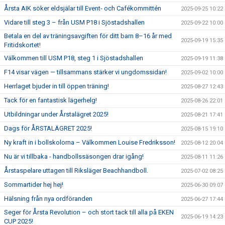
Årsta AIK söker eldsjälar till Event- och Cafékommittén
2025-09-25 10:22
Vidare till steg 3 – från USM P18 i Sjöstadshallen
2025-09-22 10:00
Betala en del av träningsavgiften för ditt barn 8–16 år med
2025-09-19 15:35
Fritidskortet!
Välkommen till USM P18, steg 1 i Sjöstadshallen
2025-09-19 11:38
F14 visar vägen — tillsammans stärker vi ungdomssidan!
2025-09-02 10:00
Herrlaget bjuder in till öppen träning!
2025-08-27 12:43
Tack för en fantastisk lägerhelg!
2025-08-26 22:01
Utbildningar under Årstalägret 2025!
2025-08-21 17:41
Dags för ÅRSTALÄGRET 2025!
2025-08-15 19:10
Ny kraft in i bollskolorna – Välkommen Louise Fredriksson!
2025-08-12 20:04
Nu är vi tillbaka - handbollssäsongen drar igång!
2025-08-11 11:26
Årstaspelare uttagen till Riksläger Beachhandboll.
2025-07-02 08:25
Sommartider hej hej!
2025-06-30 09:07
Hälsning från nya ordföranden
2025-06-27 17:44
Seger för Årsta Revolution – och stort tack till alla på EKEN
2025-06-19 14:23
CUP 2025!