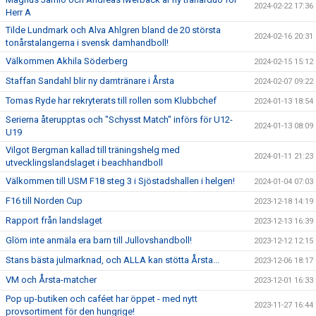
2024-02-22 17:36
Herr A
Tilde Lundmark och Alva Ahlgren bland de 20 största
2024-02-16 20:31
tonårstalangerna i svensk damhandboll!
Välkommen Akhila Söderberg
2024-02-15 15:12
Staffan Sandahl blir ny damtränare i Årsta
2024-02-07 09:22
Tomas Ryde har rekryterats till rollen som Klubbchef
2024-01-13 18:54
Serierna återupptas och "Schysst Match" införs för U12-
2024-01-13 08:09
U19
Vilgot Bergman kallad till träningshelg med
2024-01-11 21:23
utvecklingslandslaget i beachhandboll
Välkommen till USM F18 steg 3 i Sjöstadshallen i helgen!
2024-01-04 07:03
F16 till Norden Cup
2023-12-18 14:19
Rapport från landslaget
2023-12-13 16:39
Glöm inte anmäla era barn till Jullovshandboll!
2023-12-12 12:15
Stans bästa julmarknad, och ALLA kan stötta Årsta...
2023-12-06 18:17
VM och Årsta-matcher
2023-12-01 16:33
Pop up-butiken och caféet har öppet - med nytt
2023-11-27 16:44
provsortiment för den hungrige!