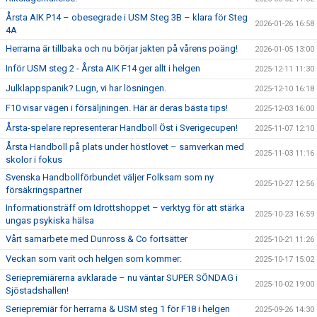
Årsta AIK P14 – obesegrade i USM Steg 3B – klara för Steg
2026-01-26 16:58
4A
Herrarna är tillbaka och nu börjar jakten på vårens poäng!
2026-01-05 13:00
Inför USM steg 2 - Årsta AIK F14 ger allt i helgen
2025-12-11 11:30
Julklappspanik? Lugn, vi har lösningen.
2025-12-10 16:18
F10 visar vägen i försäljningen. Här är deras bästa tips!
2025-12-03 16:00
Årsta-spelare representerar Handboll Öst i Sverigecupen!
2025-11-07 12:10
Årsta Handboll på plats under höstlovet – samverkan med
2025-11-03 11:16
skolor i fokus
Svenska Handbollförbundet väljer Folksam som ny
2025-10-27 12:56
försäkringspartner
Informationsträff om Idrottshoppet – verktyg för att stärka
2025-10-23 16:59
ungas psykiska hälsa
Vårt samarbete med Dunross & Co fortsätter
2025-10-21 11:26
Veckan som varit och helgen som kommer:
2025-10-17 15:02
Seriepremiärerna avklarade – nu väntar SUPER SÖNDAG i
2025-10-02 19:00
Sjöstadshallen!
Seriepremiär för herrarna & USM steg 1 för F18 i helgen
2025-09-26 14:30