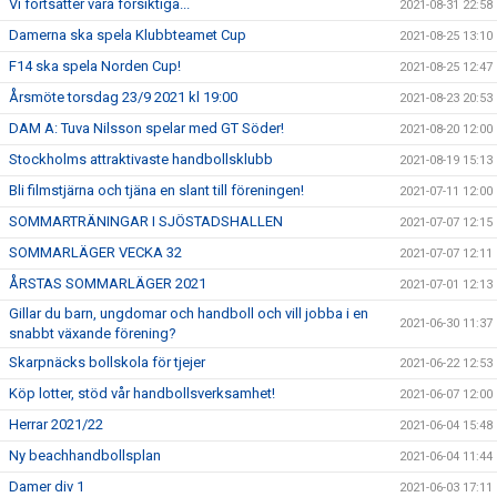
Vi fortsätter vara försiktiga...
2021-08-31 22:58
Damerna ska spela Klubbteamet Cup
2021-08-25 13:10
F14 ska spela Norden Cup!
2021-08-25 12:47
Årsmöte torsdag 23/9 2021 kl 19:00
2021-08-23 20:53
DAM A: Tuva Nilsson spelar med GT Söder!
2021-08-20 12:00
Stockholms attraktivaste handbollsklubb
2021-08-19 15:13
Bli filmstjärna och tjäna en slant till föreningen!
2021-07-11 12:00
SOMMARTRÄNINGAR I SJÖSTADSHALLEN
2021-07-07 12:15
SOMMARLÄGER VECKA 32
2021-07-07 12:11
ÅRSTAS SOMMARLÄGER 2021
2021-07-01 12:13
Gillar du barn, ungdomar och handboll och vill jobba i en
2021-06-30 11:37
snabbt växande förening?
Skarpnäcks bollskola för tjejer
2021-06-22 12:53
Köp lotter, stöd vår handbollsverksamhet!
2021-06-07 12:00
Herrar 2021/22
2021-06-04 15:48
Ny beachhandbollsplan
2021-06-04 11:44
Damer div 1
2021-06-03 17:11