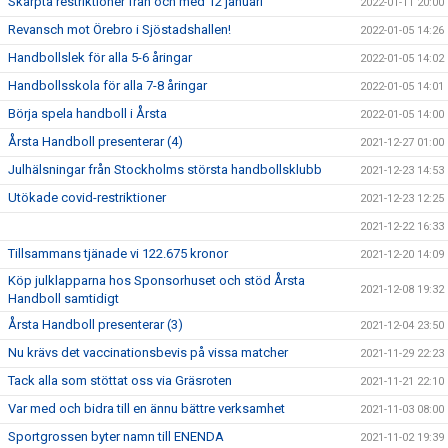
Skärpta restriktioner från och med 12 januari
2022-01-11 20:00
Revansch mot Örebro i Sjöstadshallen!
2022-01-05 14:26
Handbollslek för alla 5-6 åringar
2022-01-05 14:02
Handbollsskola för alla 7-8 åringar
2022-01-05 14:01
Börja spela handboll i Årsta
2022-01-05 14:00
Årsta Handboll presenterar (4)
2021-12-27 01:00
Julhälsningar från Stockholms största handbollsklubb
2021-12-23 14:53
Utökade covid-restriktioner
2021-12-23 12:25
2021-12-22 16:33
Tillsammans tjänade vi 122.675 kronor
2021-12-20 14:09
Köp julklapparna hos Sponsorhuset och stöd Årsta
2021-12-08 19:32
Handboll samtidigt
Årsta Handboll presenterar (3)
2021-12-04 23:50
Nu krävs det vaccinationsbevis på vissa matcher
2021-11-29 22:23
Tack alla som stöttat oss via Gräsroten
2021-11-21 22:10
Var med och bidra till en ännu bättre verksamhet
2021-11-03 08:00
Sportgrossen byter namn till ENENDA
2021-11-02 19:39