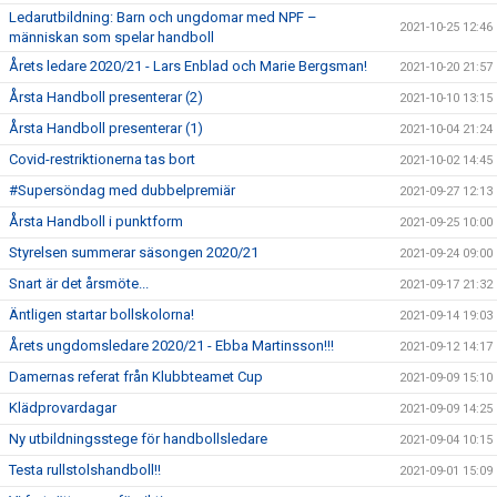
Ledarutbildning: Barn och ungdomar med NPF –
2021-10-25 12:46
människan som spelar handboll
Årets ledare 2020/21 - Lars Enblad och Marie Bergsman!
2021-10-20 21:57
Årsta Handboll presenterar (2)
2021-10-10 13:15
Årsta Handboll presenterar (1)
2021-10-04 21:24
Covid-restriktionerna tas bort
2021-10-02 14:45
#Supersöndag med dubbelpremiär
2021-09-27 12:13
Årsta Handboll i punktform
2021-09-25 10:00
Styrelsen summerar säsongen 2020/21
2021-09-24 09:00
Snart är det årsmöte...
2021-09-17 21:32
Äntligen startar bollskolorna!
2021-09-14 19:03
Årets ungdomsledare 2020/21 - Ebba Martinsson!!!
2021-09-12 14:17
Damernas referat från Klubbteamet Cup
2021-09-09 15:10
Klädprovardagar
2021-09-09 14:25
Ny utbildningsstege för handbollsledare
2021-09-04 10:15
Testa rullstolshandboll!!
2021-09-01 15:09