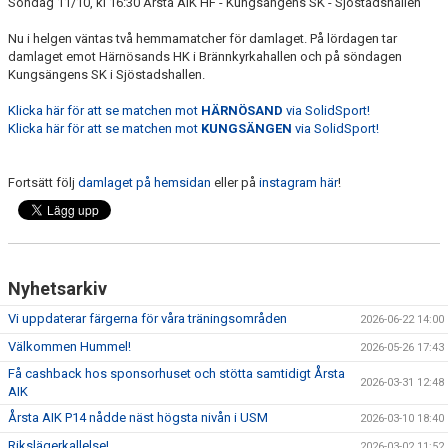
Söndag 11/10, kl 16:30 Årsta AIK HF - Kungsängens SK - Sjöstadshallen
Nu i helgen väntas två hemmamatcher för damlaget. På lördagen tar
damlaget emot Härnösands HK i Brännkyrkahallen och på söndagen
Kungsängens SK i Sjöstadshallen.
Klicka här för att se matchen mot
HÄRNÖSAND
via SolidSport!
Klicka här för att se matchen mot
KUNGSÄNGEN
via SolidSport!
Fortsätt följ
damlaget på hemsidan
eller på
instagram här
!
Nyhetsarkiv
Vi uppdaterar färgerna för våra träningsområden
2026-06-22 14:00
Välkommen Hummel!
2026-05-26 17:43
Få cashback hos sponsorhuset och stötta samtidigt Årsta
2026-03-31 12:48
AIK
Årsta AIK P14 nådde näst högsta nivån i USM
2026-03-10 18:40
Rikslägerkallelse!
2026-03-02 11:52