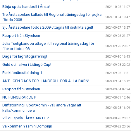
Börja spela handboll i Årsta!
2024-10-05 11:07
Tre Årstaspelare kallade till Regional träningsdag för pojkar
2024-10-04 10:47
födda 2008
Sju Årstaspelare födda 2009 uttagna till distriktslaget!
2024-09-27 13:27
Rapport från Styrelsen
2024-09-26 21:27
Julia Tseligkaridou uttagen till regional träningsdag för
2024-09-20 20:07
flickor födda 08
Dags för lagfotografering!
2024-09-10 16:43
Guld och silver i Lidingö Cup!
2024-09-08 22:02
Funktionärsutbildning 1
2024-09-06 11:51
ÄNTLIGEN DAGS FÖR HANDBOLL FÖR ALLA BARN!
2024-09-04 15:12
Rapport från Styrelsen
2024-09-04 07:24
NU FUNGERAR DET!
2024-08-31 12:46
Driftstörning i SportAdmin - välj andra vägar att
2024-08-28 16:09
kalla/kommunicera
Vill du spela i Årsta AIK HF?
2024-08-26 20:37
Välkommen Yasmin Domonji!
2024-08-22 20:56