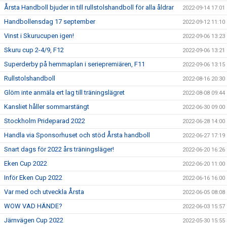
Årsta Handboll bjuder in till rullstolshandboll för alla åldrar
2022-09-14 17:01
Handbollensdag 17 september
2022-09-12 11:10
Vinst i Skurucupen igen!
2022-09-06 13:23
Skuru cup 2-4/9, F12
2022-09-06 13:21
Superderby på hemmaplan i seriepremiären, F11
2022-09-06 13:15
Rullstolshandboll
2022-08-16 20:30
Glöm inte anmäla ert lag till träningslägret
2022-08-08 09:44
Kansliet håller sommarstängt
2022-06-30 09:00
Stockholm Prideparad 2022
2022-06-28 14:00
Handla via Sponsorhuset och stöd Årsta handboll
2022-06-27 17:19
Snart dags för 2022 års träningsläger!
2022-06-20 16:26
Eken Cup 2022
2022-06-20 11:00
Inför Eken Cup 2022
2022-06-16 16:00
Var med och utveckla Årsta
2022-06-05 08:08
WOW VAD HÄNDE?
2022-06-03 15:57
Järnvägen Cup 2022
2022-05-30 15:55