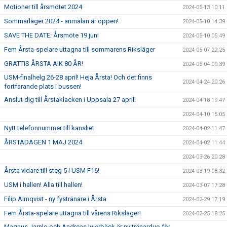
Motioner till årsmötet 2024
2024-05-13 10:11
Sommarläger 2024 - anmälan är öppen!
2024-05-10 14:39
SAVE THE DATE: Årsmöte 19 juni
2024-05-10 05:49
Fem Årsta-spelare uttagna till sommarens Riksläger
2024-05-07 22:25
GRATTIS ÅRSTA AIK 80 ÅR!
2024-05-04 09:39
USM-finalhelg 26-28 april! Heja Årsta! Och det finns
2024-04-24 20:26
fortfarande plats i bussen!
Anslut dig till Årstaklacken i Uppsala 27 april!
2024-04-18 19:47
2024-04-10 15:05
Nytt telefonnummer till kansliet
2024-04-02 11:47
ÅRSTADAGEN 1 MAJ 2024
2024-04-02 11:44
2024-03-26 20:28
Årsta vidare till steg 5 i USM F16!
2024-03-19 08:32
USM i hallen! Alla till hallen!
2024-03-07 17:28
Filip Almqvist - ny fystränare i Årsta
2024-02-29 17:19
Fem Årsta-spelare uttagna till vårens Riksläger!
2024-02-25 18:25
Magnus Jarnlo och Andreas Iwerbäck är ny tränarduo för