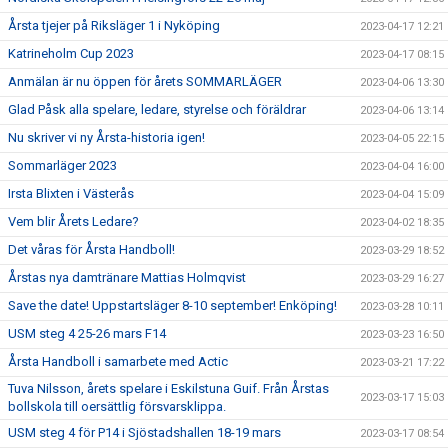
Årsta tjejer på Riksläger 1 i Nyköping
2023-04-17 12:21
Katrineholm Cup 2023
2023-04-17 08:15
Anmälan är nu öppen för årets SOMMARLÄGER
2023-04-06 13:30
Glad Påsk alla spelare, ledare, styrelse och föräldrar
2023-04-06 13:14
Nu skriver vi ny Årsta-historia igen!
2023-04-05 22:15
Sommarläger 2023
2023-04-04 16:00
Irsta Blixten i Västerås
2023-04-04 15:09
Vem blir Årets Ledare?
2023-04-02 18:35
Det våras för Årsta Handboll!
2023-03-29 18:52
Årstas nya damtränare Mattias Holmqvist
2023-03-29 16:27
Save the date! Uppstartsläger 8-10 september! Enköping!
2023-03-28 10:11
USM steg 4 25-26 mars F14
2023-03-23 16:50
Årsta Handboll i samarbete med Actic
2023-03-21 17:22
Tuva Nilsson, årets spelare i Eskilstuna Guif. Från Årstas
2023-03-17 15:03
bollskola till oersättlig försvarsklippa.
USM steg 4 för P14 i Sjöstadshallen 18-19 mars
2023-03-17 08:54