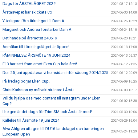
Dags för ÅRSTALÄGRET 2024!
2024-08-17 12:13
Årstasvepet har skickats ut!
2024-06-30 14:08
Ytterligare förstärkningar till Dam A
2024-06-26 16:29
Margaret och Andrea förstärker Dam A
2024-06-24 15:10
Det hände på årsmötet 240619
2024-06-20 18:21
Anmälan till föreningslägret är öppen!
2024-06-13 17:08
PÅMINNELSE: ÅRSMÖTE 19 JUNI 2024
2024-06-13 06:37
F13 har sett fram emot Eken Cup hela året!
2024-06-12 21:35
Den 25 juni uppdaterar vi hemsidan inför säsong 2024/2025
2024-06-12 20:09
På fredag börjar Eken Cup!
2024-06-09 16:25
Chris Karlsson ny målvaktstränare i Årsta
2024-06-03 16:17
Vill du hjälpa oss med content till Instagram under Eken
2024-06-02 18:38
Cup?
I helgen är det dags för Trim-SM och Årsta är med!
2024-05-30 10:06
Kallelse till Årsmöte 19 juni 2024
2024-05-29 16:04
Alva Ahlgren uttagen till DU16-landslaget och turneringen
2024-05-24 11:29
European Open