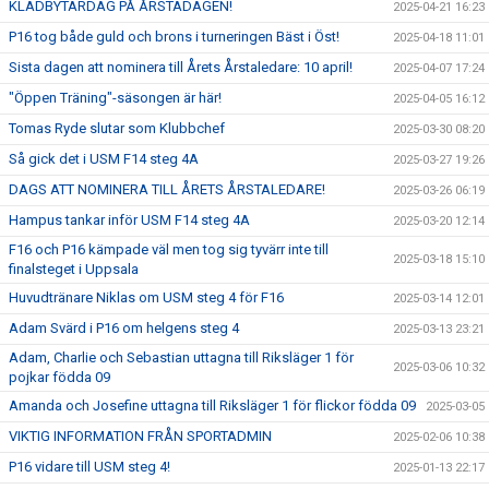
KLÄDBYTARDAG PÅ ÅRSTADAGEN!
2025-04-21 16:23
P16 tog både guld och brons i turneringen Bäst i Öst!
2025-04-18 11:01
Sista dagen att nominera till Årets Årstaledare: 10 april!
2025-04-07 17:24
"Öppen Träning"-säsongen är här!
2025-04-05 16:12
Tomas Ryde slutar som Klubbchef
2025-03-30 08:20
Så gick det i USM F14 steg 4A
2025-03-27 19:26
DAGS ATT NOMINERA TILL ÅRETS ÅRSTALEDARE!
2025-03-26 06:19
Hampus tankar inför USM F14 steg 4A
2025-03-20 12:14
F16 och P16 kämpade väl men tog sig tyvärr inte till
2025-03-18 15:10
finalsteget i Uppsala
Huvudtränare Niklas om USM steg 4 för F16
2025-03-14 12:01
Adam Svärd i P16 om helgens steg 4
2025-03-13 23:21
Adam, Charlie och Sebastian uttagna till Riksläger 1 för
2025-03-06 10:32
pojkar födda 09
Amanda och Josefine uttagna till Riksläger 1 för flickor födda 09
2025-03-05
VIKTIG INFORMATION FRÅN SPORTADMIN
2025-02-06 10:38
P16 vidare till USM steg 4!
2025-01-13 22:17