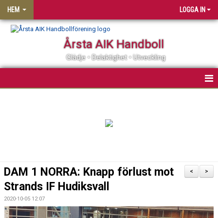
HEM
LOGGA IN
Årsta AIK Handboll
Glädje • Delaktighet • Utveckling
OM ÅRSTA AIK HF
MATCHER
KALENDER
MEDLEMSSKAP
DAM 1 NORRA: Knapp förlust mot
<
>
KLUBBSHOP
Strands IF Hudiksvall
2020-10-05 12:07
PARTNER