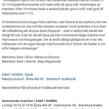
"Söndagens match mot Strand från Hudiksvall slutade med en förlust 21-
24. Vi började lite trevande och hade svårt att göra mål i inledningen av
matchen. Efter 19 minuter hade vi endast lyckats göra 4 mål, men gick till
halvtidsvila med 11-12.
Vi försöker komma ikapp hela matchen, men Strand är lite starkare, lite mer
beslutsamma än oss och lite vassare i avsluten. Dock lyckades vi bra med
vår målsättning att stoppa deras linjespel – men vi räckte helt enkelt inte
riktigt till och vi har en del att träna på inför kommande helgs matcher mot
Härnösand och Kungsängen. Det är ändå väldigt glädjande att vi har 9st
målgörare och att ingen hänger med huvudet trots förlust. Nu laddar vi om
inför helgens utmaningar."
Matchens lirare i Årsta:
Rebecca Eriksson
Matchens lirare i Strands:
Maja Allgulander
DAM 1 NORRA - tabell
Matchprotokoll - Årsta AIK HF - Strands IF Hudiksvall
Matchreferat från Strands IF Hudiksvall hemsida
Kommande matcher i DAM 1 NORRA
Lördag 10/10, kl 16:00 Årsta AIK HF - Härnösands HK - Brännkyrkahallen