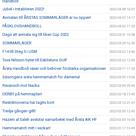
Handboll
Jubel i Irstablixten 2022!
2022-04-08 16:07
Anmälan till ÅRSTAS SOMMARLÄGER är nu öppen!
2022-04-07 14:17
PÅSKLOVSHANDBOLL
2022-04-02 17:25
Dags att anmäla sig till Eken Cup 2022
2022-03-31 10:38
SOMMARLÄGER
2022-03-29 16:30
F14 till Steg 5 i USM
2022-03-22 13:46
Tuva Nilsson byter till Eskilstuna GUIF
2022-03-22 12:00
Årsta Handboll växer och behöver förstärka organisationen
2022-03-11 11:33
Säsongens sista hemmamatch för damerna!
2022-03-09 19:06
Revansch mot Nacka
2022-03-04 09:44
DERBY på hemmaplan!
2022-02-18 13:40
Restriktionerna har tagits bort
2022-02-10 21:47
Tredje gången gillt!
2022-02-05 12:45
Hazem al Saleh avslutar samarbetet med Årsta AIK HF
2022-02-03 16:00
Hemmamatch mitt i veckan!
2022-01-17 15:49