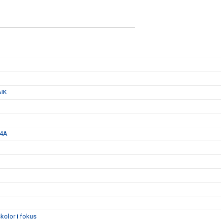
AIK
 4A
kolor i fokus