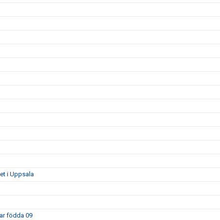
get i Uppsala
kar födda 09