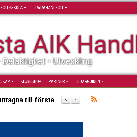
BOLLSSKOLA
PARAHANDBOLL
sta AIK Hand
• Delaktighet • Utveckling
SSKAP
KLUBBSHOP
PARTNER
LEDARGUIDEN
ttagna till första
<
>