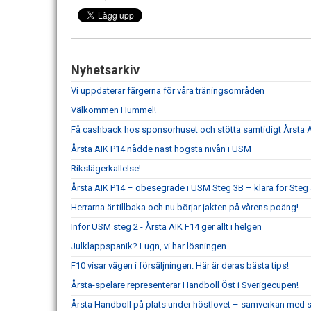
Nyhetsarkiv
Vi uppdaterar färgerna för våra träningsområden
Välkommen Hummel!
Få cashback hos sponsorhuset och stötta samtidigt Årsta 
Årsta AIK P14 nådde näst högsta nivån i USM
Rikslägerkallelse!
Årsta AIK P14 – obesegrade i USM Steg 3B – klara för Steg
Herrarna är tillbaka och nu börjar jakten på vårens poäng!
Inför USM steg 2 - Årsta AIK F14 ger allt i helgen
Julklappspanik? Lugn, vi har lösningen.
F10 visar vägen i försäljningen. Här är deras bästa tips!
Årsta-spelare representerar Handboll Öst i Sverigecupen!
Årsta Handboll på plats under höstlovet – samverkan med s