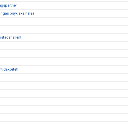
ngspartner
 ungas psykiska hälsa
östadshallen!
itidskortet!