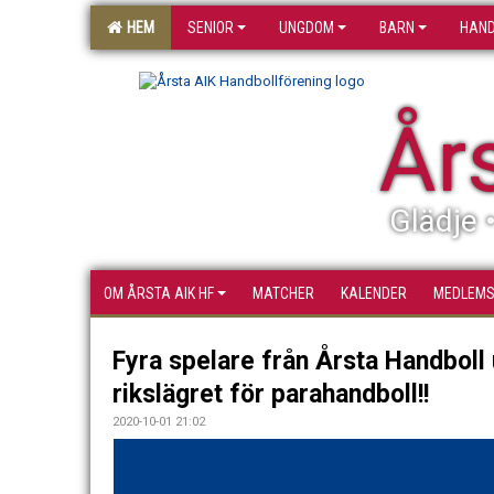
HEM
SENIOR
UNGDOM
BARN
HAND
År
Glädje 
OM ÅRSTA AIK HF
MATCHER
KALENDER
MEDLEM
Fyra spelare från Årsta Handboll u
rikslägret för parahandboll!!
2020-10-01 21:02