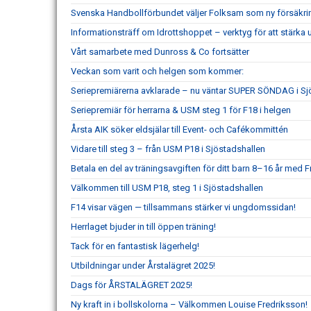
Svenska Handbollförbundet väljer Folksam som ny försäkri
Informationsträff om Idrottshoppet – verktyg för att stärka
Vårt samarbete med Dunross & Co fortsätter
Veckan som varit och helgen som kommer:
Seriepremiärerna avklarade – nu väntar SUPER SÖNDAG i Sj
Seriepremiär för herrarna & USM steg 1 för F18 i helgen
Årsta AIK söker eldsjälar till Event- och Cafékommittén
Vidare till steg 3 – från USM P18 i Sjöstadshallen
Betala en del av träningsavgiften för ditt barn 8–16 år med Fr
Välkommen till USM P18, steg 1 i Sjöstadshallen
F14 visar vägen — tillsammans stärker vi ungdomssidan!
Herrlaget bjuder in till öppen träning!
Tack för en fantastisk lägerhelg!
Utbildningar under Årstalägret 2025!
Dags för ÅRSTALÄGRET 2025!
Ny kraft in i bollskolorna – Välkommen Louise Fredriksson!