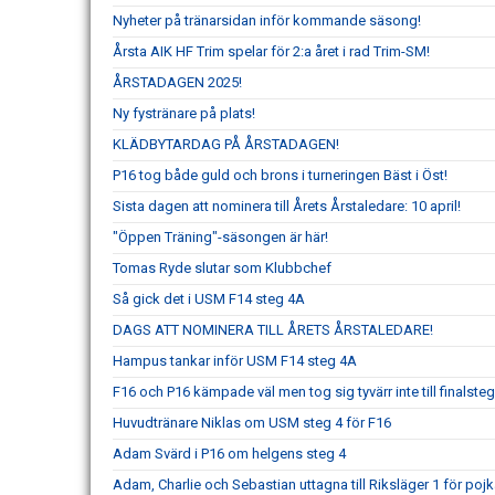
Nyheter på tränarsidan inför kommande säsong!
Årsta AIK HF Trim spelar för 2:a året i rad Trim-SM!
ÅRSTADAGEN 2025!
Ny fystränare på plats!
KLÄDBYTARDAG PÅ ÅRSTADAGEN!
P16 tog både guld och brons i turneringen Bäst i Öst!
Sista dagen att nominera till Årets Årstaledare: 10 april!
"Öppen Träning"-säsongen är här!
Tomas Ryde slutar som Klubbchef
Så gick det i USM F14 steg 4A
DAGS ATT NOMINERA TILL ÅRETS ÅRSTALEDARE!
Hampus tankar inför USM F14 steg 4A
F16 och P16 kämpade väl men tog sig tyvärr inte till finalste
Huvudtränare Niklas om USM steg 4 för F16
Adam Svärd i P16 om helgens steg 4
Adam, Charlie och Sebastian uttagna till Riksläger 1 för poj