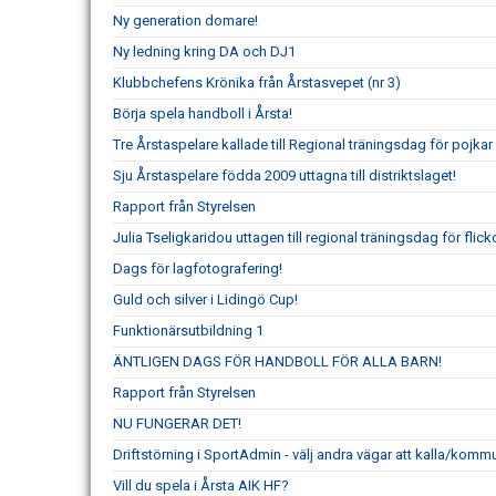
Ny generation domare!
Ny ledning kring DA och DJ1
Klubbchefens Krönika från Årstasvepet (nr 3)
Börja spela handboll i Årsta!
Tre Årstaspelare kallade till Regional träningsdag för pojka
Sju Årstaspelare födda 2009 uttagna till distriktslaget!
Rapport från Styrelsen
Julia Tseligkaridou uttagen till regional träningsdag för flic
Dags för lagfotografering!
Guld och silver i Lidingö Cup!
Funktionärsutbildning 1
ÄNTLIGEN DAGS FÖR HANDBOLL FÖR ALLA BARN!
Rapport från Styrelsen
NU FUNGERAR DET!
Driftstörning i SportAdmin - välj andra vägar att kalla/komm
Vill du spela i Årsta AIK HF?