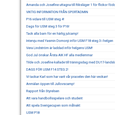
Amanda och Josefine uttagna till Riksläger 1 för flickor föd
VIKTIG INFORMATION FRÅN SPORTADMIN
P16 vidare till USM steg 4!
Dags för USM steg 3 för P16!
Tack alla barn för en härlig julcamp!
Intervju med Yasmin Domonji inför USM F18 steg 3 i helgen
Vera Lindström är laddad inför helgens USM!
God Jul önskar Årsta AIK HF alla medlemmar
Tilde och Josefine kallade till träningsdag med DU17-landsl
DAGS FÖR USM F14 STEG 2!
Vi tackar Karl som har varit vår praoelev den här veckan!
Anmälan öppen till Jullovscamp!
Rapport från Styrelsen
Att vara handbollsspelare och student
Att spela Sverigecupen som målvakt
USM P18