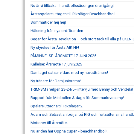
Nu är vi tillbaka - handbollssäsongen drar igång!
Årstaspelare uttagen till Riksläger Beachhandboll.
Sommartider hej hej!
Hälsning från nya ordföranden
Seger för Årsta Revolution – och stort tack till alla på EKEN
Ny styrelse för Årsta AIK HF!
PÅMINNELSE: ÅRSMÖTE 17 JUNI 2025
Kallelse: Årsmöte 17 juni 2025
Damlaget satsar vidare med ny huvudtränare!
Ny tränare för Damjuniorerna!
TRIM-SM i helgen 23-24/5 - intervju med Benny och Vendela!
Rapport från Minibollen & dags för Sommarlovscamp!
Spelare uttagna till Riksläger 2
Adam och Sebastian börjar på RIG och fortsätter sina handb
Motioner till Årsmötet
Nu är den här Öppna cupen - beachhandboll!