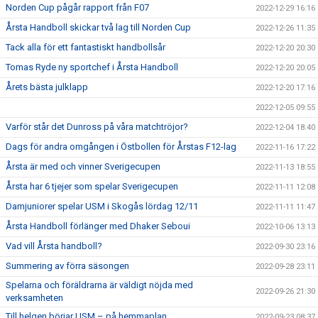
Norden Cup pågår rapport från F07
2022-12-29 16:16
Årsta Handboll skickar två lag till Norden Cup
2022-12-26 11:35
Tack alla för ett fantastiskt handbollsår
2022-12-20 20:30
Tomas Ryde ny sportchef i Årsta Handboll
2022-12-20 20:05
Årets bästa julklapp
2022-12-20 17:16
2022-12-05 09:55
Varför står det Dunross på våra matchtröjor?
2022-12-04 18:40
Dags för andra omgången i Östbollen för Årstas F12-lag
2022-11-16 17:22
Årsta är med och vinner Sverigecupen
2022-11-13 18:55
Årsta har 6 tjejer som spelar Sverigecupen
2022-11-11 12:08
Damjuniorer spelar USM i Skogås lördag 12/11
2022-11-11 11:47
Årsta Handboll förlänger med Dhaker Seboui
2022-10-06 13:13
Vad vill Årsta handboll?
2022-09-30 23:16
Summering av förra säsongen
2022-09-28 23:11
Spelarna och föräldrarna är väldigt nöjda med
2022-09-26 21:30
verksamheten
Till helgen börjar USM – på hemmaplan
2022-09-23 08:37