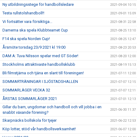
Ny utbildningsstege för handbollsledare
2021-09-04 10:15
Testa rullstolshandboll!!
2021-09-01 15:09
Vi fortsätter vara försiktiga...
2021-08-31 22:58
Damerna ska spela Klubbteamet Cup
2021-08-25 13:10
F14 ska spela Norden Cup!
2021-08-25 12:47
Årsmöte torsdag 23/9 2021 kl 19:00
2021-08-23 20:53
DAM A: Tuva Nilsson spelar med GT Söder!
2021-08-20 12:00
Stockholms attraktivaste handbollsklubb
2021-08-19 15:13
Bli filmstjärna och tjäna en slant till föreningen!
2021-07-11 12:00
SOMMARTRÄNINGAR I SJÖSTADSHALLEN
2021-07-07 12:15
SOMMARLÄGER VECKA 32
2021-07-07 12:11
ÅRSTAS SOMMARLÄGER 2021
2021-07-01 12:13
Gillar du barn, ungdomar och handboll och vill jobba i en
2021-06-30 11:37
snabbt växande förening?
Skarpnäcks bollskola för tjejer
2021-06-22 12:53
Köp lotter, stöd vår handbollsverksamhet!
2021-06-07 12:00