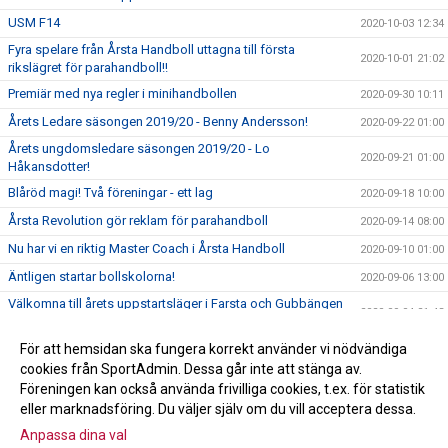
USM F14
2020-10-03 12:34
Fyra spelare från Årsta Handboll uttagna till första
2020-10-01 21:02
rikslägret för parahandboll!!
Premiär med nya regler i minihandbollen
2020-09-30 10:11
Årets Ledare säsongen 2019/20 - Benny Andersson!
2020-09-22 01:00
Årets ungdomsledare säsongen 2019/20 - Lo
2020-09-21 01:00
Håkansdotter!
Blåröd magi! Två föreningar - ett lag
2020-09-18 10:00
Årsta Revolution gör reklam för parahandboll
2020-09-14 08:00
Nu har vi en riktig Master Coach i Årsta Handboll
2020-09-10 01:00
Äntligen startar bollskolorna!
2020-09-06 13:00
Välkomna till årets uppstartsläger i Farsta och Gubbängen
2020-09-04 21:43
11-13 september
Välkomna till Årsmöte den 24 september
För att hemsidan ska fungera korrekt använder vi nödvändiga
2020-09-01 23:11
cookies från SportAdmin. Dessa går inte att stänga av.
SOMMARAKTIVITETR PÅ SKARPNÄCKSFÄLTET!
2020-06-26 16:39
Föreningen kan också använda frivilliga cookies, t.ex. för statistik
eller marknadsföring. Du väljer själv om du vill acceptera dessa.
Anpassa dina val