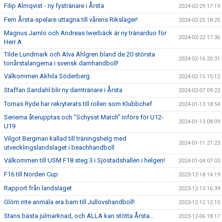
Filip Almqvist - ny fystränare i Årsta
2024-02-29 17:19
Fem Årsta-spelare uttagna till vårens Riksläger!
2024-02-25 18:25
Magnus Jarnlo och Andreas Iwerbäck är ny tränarduo för
2024-02-22 17:36
Herr A
Tilde Lundmark och Alva Ahlgren bland de 20 största
2024-02-16 20:31
tonårstalangerna i svensk damhandboll!
Välkommen Akhila Söderberg
2024-02-15 15:12
Staffan Sandahl blir ny damtränare i Årsta
2024-02-07 09:22
Tomas Ryde har rekryterats till rollen som Klubbchef
2024-01-13 18:54
Serierna återupptas och "Schysst Match" införs för U12-
2024-01-13 08:09
U19
Vilgot Bergman kallad till träningshelg med
2024-01-11 21:23
utvecklingslandslaget i beachhandboll
Välkommen till USM F18 steg 3 i Sjöstadshallen i helgen!
2024-01-04 07:03
F16 till Norden Cup
2023-12-18 14:19
Rapport från landslaget
2023-12-13 16:39
Glöm inte anmäla era barn till Jullovshandboll!
2023-12-12 12:15
Stans bästa julmarknad, och ALLA kan stötta Årsta...
2023-12-06 18:17