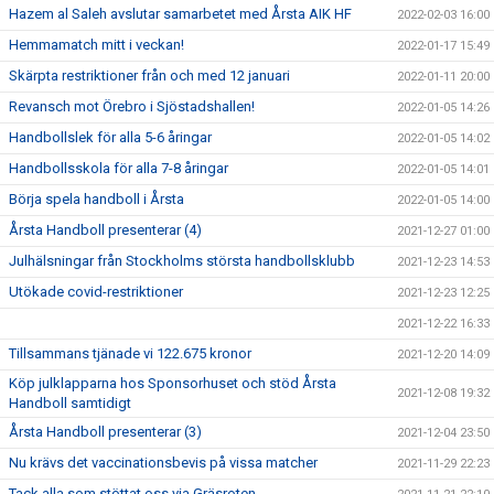
Hazem al Saleh avslutar samarbetet med Årsta AIK HF
2022-02-03 16:00
Hemmamatch mitt i veckan!
2022-01-17 15:49
Skärpta restriktioner från och med 12 januari
2022-01-11 20:00
Revansch mot Örebro i Sjöstadshallen!
2022-01-05 14:26
Handbollslek för alla 5-6 åringar
2022-01-05 14:02
Handbollsskola för alla 7-8 åringar
2022-01-05 14:01
Börja spela handboll i Årsta
2022-01-05 14:00
Årsta Handboll presenterar (4)
2021-12-27 01:00
Julhälsningar från Stockholms största handbollsklubb
2021-12-23 14:53
Utökade covid-restriktioner
2021-12-23 12:25
2021-12-22 16:33
Tillsammans tjänade vi 122.675 kronor
2021-12-20 14:09
Köp julklapparna hos Sponsorhuset och stöd Årsta
2021-12-08 19:32
Handboll samtidigt
Årsta Handboll presenterar (3)
2021-12-04 23:50
Nu krävs det vaccinationsbevis på vissa matcher
2021-11-29 22:23
Tack alla som stöttat oss via Gräsroten