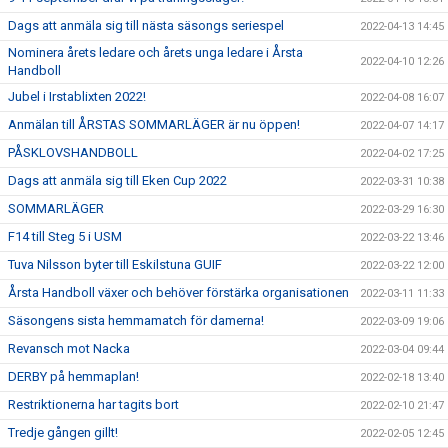
Dags att anmäla sig till nästa säsongs seriespel
2022-04-13 14:45
Nominera årets ledare och årets unga ledare i Årsta
2022-04-10 12:26
Handboll
Jubel i Irstablixten 2022!
2022-04-08 16:07
Anmälan till ÅRSTAS SOMMARLÄGER är nu öppen!
2022-04-07 14:17
PÅSKLOVSHANDBOLL
2022-04-02 17:25
Dags att anmäla sig till Eken Cup 2022
2022-03-31 10:38
SOMMARLÄGER
2022-03-29 16:30
F14 till Steg 5 i USM
2022-03-22 13:46
Tuva Nilsson byter till Eskilstuna GUIF
2022-03-22 12:00
Årsta Handboll växer och behöver förstärka organisationen
2022-03-11 11:33
Säsongens sista hemmamatch för damerna!
2022-03-09 19:06
Revansch mot Nacka
2022-03-04 09:44
DERBY på hemmaplan!
2022-02-18 13:40
Restriktionerna har tagits bort
2022-02-10 21:47
Tredje gången gillt!
2022-02-05 12:45