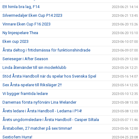
Ett himla bra lag, F14
2023-06-21 14:14
Silvermedaljer Eken Cup P14 2023
2023-06-21 13:45
Vinnare Eken Cup F16 2023
2023-06-20 15:26
Ny linjespelare Thea
2023-06-20 15:10
Eken cup 2023
2023-06-10 07:00
Årsta deltog i fritidsmässa för funktionshindrade
2023-06-09 07:00
Serieseger i After Season
2023-05-29 12:00
Linda återvänder till sin moderklubb
2023-05-24 12:21
Stöd Årsta Handboll när du spelar hos Svenska Spel
2023-05-16 14:07
Sex Årsta-spelare till Riksläger 2!!
2023-05-14 12:55
Vi bygger framtida ledare
2023-05-10 12:35
Damernas första nyförvärv Lina Welander
2023-05-08 15:30
Årets ledare i Årsta Handboll - Ledarna i P14!
2023-05-08 12:03
Årets ungdomsledare i Årsta Handboll - Casper Siltala
2023-05-07 11:46
Årstabollen, 27 matcher på sex timmar!
2023-05-06 12:00
Sextiofem Hurra!
2023-04-25 23:08