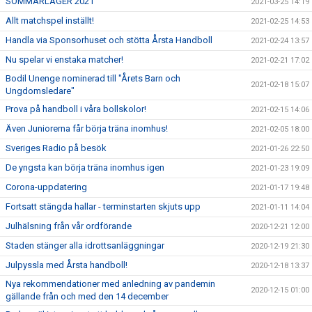
SOMMARLÄGER 2021
2021-03-25 14:19
Allt matchspel inställt!
2021-02-25 14:53
Handla via Sponsorhuset och stötta Årsta Handboll
2021-02-24 13:57
Nu spelar vi enstaka matcher!
2021-02-21 17:02
Bodil Unenge nominerad till "Årets Barn och
2021-02-18 15:07
Ungdomsledare"
Prova på handboll i våra bollskolor!
2021-02-15 14:06
Även Juniorerna får börja träna inomhus!
2021-02-05 18:00
Sveriges Radio på besök
2021-01-26 22:50
De yngsta kan börja träna inomhus igen
2021-01-23 19:09
Corona-uppdatering
2021-01-17 19:48
Fortsatt stängda hallar - terminstarten skjuts upp
2021-01-11 14:04
Julhälsning från vår ordförande
2020-12-21 12:00
Staden stänger alla idrottsanläggningar
2020-12-19 21:30
Julpyssla med Årsta handboll!
2020-12-18 13:37
Nya rekommendationer med anledning av pandemin
2020-12-15 01:00
gällande från och med den 14 december