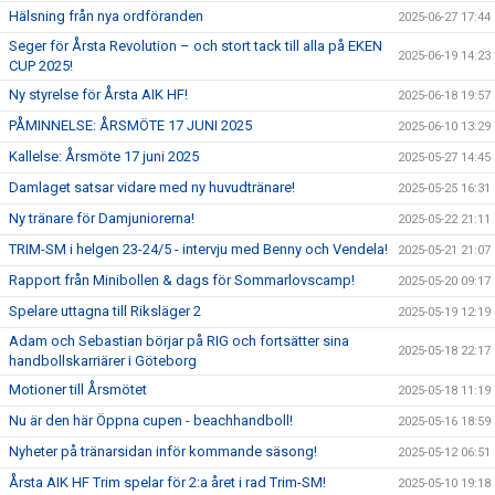
Hälsning från nya ordföranden
2025-06-27 17:44
Seger för Årsta Revolution – och stort tack till alla på EKEN
2025-06-19 14:23
CUP 2025!
Ny styrelse för Årsta AIK HF!
2025-06-18 19:57
PÅMINNELSE: ÅRSMÖTE 17 JUNI 2025
2025-06-10 13:29
Kallelse: Årsmöte 17 juni 2025
2025-05-27 14:45
Damlaget satsar vidare med ny huvudtränare!
2025-05-25 16:31
Ny tränare för Damjuniorerna!
2025-05-22 21:11
TRIM-SM i helgen 23-24/5 - intervju med Benny och Vendela!
2025-05-21 21:07
Rapport från Minibollen & dags för Sommarlovscamp!
2025-05-20 09:17
Spelare uttagna till Riksläger 2
2025-05-19 12:19
Adam och Sebastian börjar på RIG och fortsätter sina
2025-05-18 22:17
handbollskarriärer i Göteborg
Motioner till Årsmötet
2025-05-18 11:19
Nu är den här Öppna cupen - beachhandboll!
2025-05-16 18:59
Nyheter på tränarsidan inför kommande säsong!
2025-05-12 06:51
Årsta AIK HF Trim spelar för 2:a året i rad Trim-SM!
2025-05-10 19:18