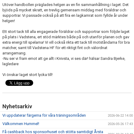
Utöver handbollen präglades helgen av en fin sammanhållning i laget. Det
bjöds på mycket skratt, en trevlig gemensam middag med föräldrar och
supportrar. Vi passade också på att fira en lagkamrat som fyllde år under
helgen!
Ett stort tack till alla engagerade föräldrar och supportrar som följde laget
på plats i Vadstena, ert stöd märktes både på och utanför planen och gav
extra energi till spelarna! Vi vill också rikta ett tack till motståndarna för bra
matcher, samt till Vadstena HF för ett riktigt fint och välordnat
arrangemang.
-Nu ser vi fram emot att ge allt i Knivsta, vi ses där! hälsar Sandra Bjerke,
lagledare
Vi önskar laget stort lycka till!
Nyhetsarkiv
Vi uppdaterar färgerna för våra träningsområden
2026-06-22 14:00
Välkommen Hummel!
2026-05-26 17:43
Få cashback hos sponsorhuset och stötta samtidigt Årsta