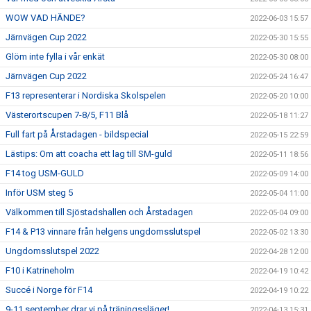
WOW VAD HÄNDE?
2022-06-03 15:57
Järnvägen Cup 2022
2022-05-30 15:55
Glöm inte fylla i vår enkät
2022-05-30 08:00
Järnvägen Cup 2022
2022-05-24 16:47
F13 representerar i Nordiska Skolspelen
2022-05-20 10:00
Västerortscupen 7-8/5, F11 Blå
2022-05-18 11:27
Full fart på Årstadagen - bildspecial
2022-05-15 22:59
Lästips: Om att coacha ett lag till SM-guld
2022-05-11 18:56
F14 tog USM-GULD
2022-05-09 14:00
Inför USM steg 5
2022-05-04 11:00
Välkommen till Sjöstadshallen och Årstadagen
2022-05-04 09:00
F14 & P13 vinnare från helgens ungdomsslutspel
2022-05-02 13:30
Ungdomsslutspel 2022
2022-04-28 12:00
F10 i Katrineholm
2022-04-19 10:42
Succé i Norge för F14
2022-04-19 10:22
9-11 september drar vi på träningssläger!
2022-04-13 15:31