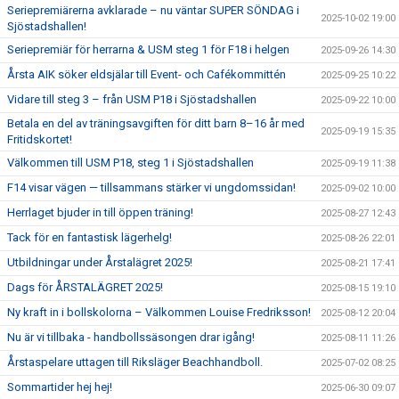
Seriepremiärerna avklarade – nu väntar SUPER SÖNDAG i
2025-10-02 19:00
Sjöstadshallen!
Seriepremiär för herrarna & USM steg 1 för F18 i helgen
2025-09-26 14:30
Årsta AIK söker eldsjälar till Event- och Cafékommittén
2025-09-25 10:22
Vidare till steg 3 – från USM P18 i Sjöstadshallen
2025-09-22 10:00
Betala en del av träningsavgiften för ditt barn 8–16 år med
2025-09-19 15:35
Fritidskortet!
Välkommen till USM P18, steg 1 i Sjöstadshallen
2025-09-19 11:38
F14 visar vägen — tillsammans stärker vi ungdomssidan!
2025-09-02 10:00
Herrlaget bjuder in till öppen träning!
2025-08-27 12:43
Tack för en fantastisk lägerhelg!
2025-08-26 22:01
Utbildningar under Årstalägret 2025!
2025-08-21 17:41
Dags för ÅRSTALÄGRET 2025!
2025-08-15 19:10
Ny kraft in i bollskolorna – Välkommen Louise Fredriksson!
2025-08-12 20:04
Nu är vi tillbaka - handbollssäsongen drar igång!
2025-08-11 11:26
Årstaspelare uttagen till Riksläger Beachhandboll.
2025-07-02 08:25
Sommartider hej hej!
2025-06-30 09:07