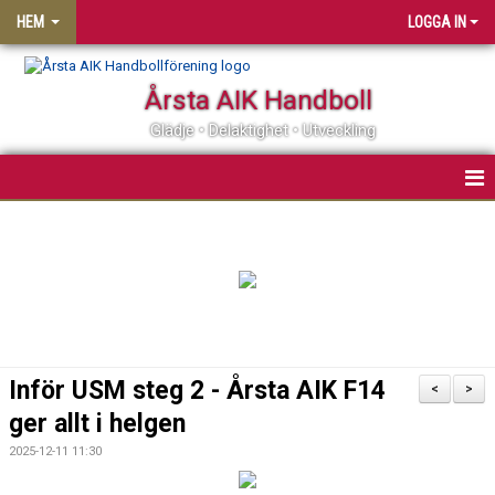
HEM
LOGGA IN
Årsta AIK Handboll
Glädje • Delaktighet • Utveckling
OM ÅRSTA AIK HF
MATCHER
KALENDER
MEDLEMSSKAP
Inför USM steg 2 - Årsta AIK F14
<
>
KLUBBSHOP
ger allt i helgen
2025-12-11 11:30
PARTNER