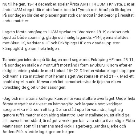
Nu till helgen, 13-14 december, spelar Årsta AIKs F14 USM i Knivsta. Det är
LEDARGUIDEN
andra USM steget där motståndet består i Tyresö och Arbrå på lördagen.
På söndagen blir det en placeringsmatch där motståndet beror på resultat i
andra matcher.
Lagets första omgången i USM spelades i Vadstena 18-19 oktober och
bjöd på både spänning, glädje och härlig laganda. F14-tjejerna ställdes
mot Skuru IK, Vadstena HF och Enköpings HF och visade upp stor
kämpaglöd genom hela helgen.
Turneringen inleddes på lördagen med seger mot Enköping HF med 23-11.
På söndagen ställde vi mot tufft motstånd i form av Skuru IK som efter en
riktigt inledning slutade med förlust 16–22. Därefter växlade laget upp igen
och vann sista matchen mot hemmalaget Vadstena HF med 21–7. Med ett
snabbt spel, starkt försvar och fint samarbete visade tjejerna vilken
utveckling de gjort under säsongen:
-Jag och mina tränarkollegor kunde inte vara stoltare över laget. Under hela
första steget har de visat en kämpaglöd och laganda som verkligen
speglar vilka vi är som ett lag. De har stått upp för varandra, tagit sig
genom tuffa matcher och aldrig slutat tro. Den inställningen, att alltid ge
allt, oavsett motstånd, är något vi verkligen kan vara stolta över säger Ebba
Martinsson som tillsammans med Kicki Fagerberg, Sandra Bjerke och
Anders Piléus ledde laget genom helgen.