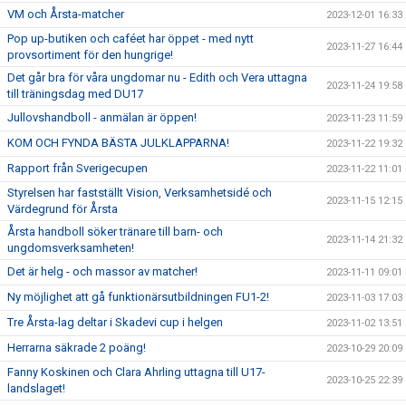
VM och Årsta-matcher
2023-12-01 16:33
Pop up-butiken och caféet har öppet - med nytt
2023-11-27 16:44
provsortiment för den hungrige!
Det går bra för våra ungdomar nu - Edith och Vera uttagna
2023-11-24 19:58
till träningsdag med DU17
Jullovshandboll - anmälan är öppen!
2023-11-23 11:59
KOM OCH FYNDA BÄSTA JULKLAPPARNA!
2023-11-22 19:32
Rapport från Sverigecupen
2023-11-22 11:01
Styrelsen har fastställt Vision, Verksamhetsidé och
2023-11-15 12:15
Värdegrund för Årsta
Årsta handboll söker tränare till barn- och
2023-11-14 21:32
ungdomsverksamheten!
Det är helg - och massor av matcher!
2023-11-11 09:01
Ny möjlighet att gå funktionärsutbildningen FU1-2!
2023-11-03 17:03
Tre Årsta-lag deltar i Skadevi cup i helgen
2023-11-02 13:51
Herrarna säkrade 2 poäng!
2023-10-29 20:09
Fanny Koskinen och Clara Ahrling uttagna till U17-
2023-10-25 22:39
landslaget!