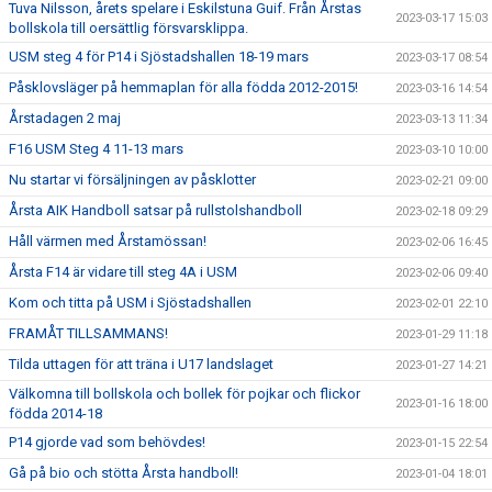
Tuva Nilsson, årets spelare i Eskilstuna Guif. Från Årstas
2023-03-17 15:03
bollskola till oersättlig försvarsklippa.
USM steg 4 för P14 i Sjöstadshallen 18-19 mars
2023-03-17 08:54
Påsklovsläger på hemmaplan för alla födda 2012-2015!
2023-03-16 14:54
Årstadagen 2 maj
2023-03-13 11:34
F16 USM Steg 4 11-13 mars
2023-03-10 10:00
Nu startar vi försäljningen av påsklotter
2023-02-21 09:00
Årsta AIK Handboll satsar på rullstolshandboll
2023-02-18 09:29
Håll värmen med Årstamössan!
2023-02-06 16:45
Årsta F14 är vidare till steg 4A i USM
2023-02-06 09:40
Kom och titta på USM i Sjöstadshallen
2023-02-01 22:10
FRAMÅT TILLSAMMANS!
2023-01-29 11:18
Tilda uttagen för att träna i U17 landslaget
2023-01-27 14:21
Välkomna till bollskola och bollek för pojkar och flickor
2023-01-16 18:00
födda 2014-18
P14 gjorde vad som behövdes!
2023-01-15 22:54
Gå på bio och stötta Årsta handboll!
2023-01-04 18:01