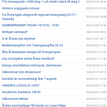
P16 obesegrade i USM steg 1 och direkt vidare till steg 3
2023-10-24 18:26
Vinterns snyggaste mössa!
2023-10-19 19:55
Tre Årsta-tjejer uttagna till regional träningsdag DU17 i
2023-10-05 18:48
Västerås
HEMMAPREMIÄR TISDAG 10/10 KL. 19:30
2023-10-05 10:36
Äntligen seriespel!
2023-10-03 18:51
Vi är Årstas nya styrelse!
2023-10-01 20:17
Medlemsavgifter och Träningsavgifter 23-24
2023-09-22 17:00
Åtta Årstaspelare uttagna till Sverigecupen
2023-09-13 13:25
Köp biobiljetter stötta Årsta Handboll!
2023-09-11 11:30
Intervju med Mattias Holmqvist, damtränare
2023-08-30 10:19
Välkommen Kim Andersson!
2023-07-19 09:13
Kansliet tar sommarledigt åter 7 augusti
2023-07-01 14:00
HANDBOLLSSKOLA I HÖST
2023-06-30 17:20
Stockholm Stadshus 100 år!
2023-06-30 13:00
Välkommen Niklas!
2023-06-29 15:15
Årstas sommarläger får besök av Lucas Pellas
2023-06-22 14:24