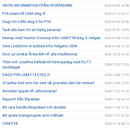
VIKTIG INFORMATION FRÅN SPORTADMIN
2025-02-06 10:38
P16 vidare till USM steg 4!
2025-01-13 22:17
Dags för USM steg 3 för P16!
2025-01-09 22:35
Tack alla barn för en härlig julcamp!
2025-01-07 13:03
Intervju med Yasmin Domonji inför USM F18 steg 3 i helgen
2025-01-03 19:34
Vera Lindström är laddad inför helgens USM!
2025-01-02 21:53
God Jul önskar Årsta AIK HF alla medlemmar
2024-12-23 16:49
Tilde och Josefine kallade till träningsdag med DU17-
2024-12-22 15:59
landslaget
DAGS FÖR USM F14 STEG 2!
2024-12-06 17:10
Vi tackar Karl som har varit vår praoelev den här veckan!
2024-12-06 12:52
Anmälan öppen till Jullovscamp!
2024-11-27 14:25
Rapport från Styrelsen
2024-11-26 16:14
Att vara handbollsspelare och student
2024-11-24 11:35
Att spela Sverigecupen som målvakt
2024-11-21 21:54
USM P18
2024-11-18 08:13