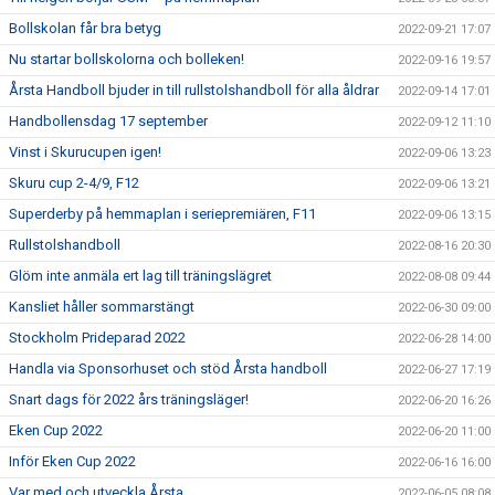
Bollskolan får bra betyg
2022-09-21 17:07
Nu startar bollskolorna och bolleken!
2022-09-16 19:57
Årsta Handboll bjuder in till rullstolshandboll för alla åldrar
2022-09-14 17:01
Handbollensdag 17 september
2022-09-12 11:10
Vinst i Skurucupen igen!
2022-09-06 13:23
Skuru cup 2-4/9, F12
2022-09-06 13:21
Superderby på hemmaplan i seriepremiären, F11
2022-09-06 13:15
Rullstolshandboll
2022-08-16 20:30
Glöm inte anmäla ert lag till träningslägret
2022-08-08 09:44
Kansliet håller sommarstängt
2022-06-30 09:00
Stockholm Prideparad 2022
2022-06-28 14:00
Handla via Sponsorhuset och stöd Årsta handboll
2022-06-27 17:19
Snart dags för 2022 års träningsläger!
2022-06-20 16:26
Eken Cup 2022
2022-06-20 11:00
Inför Eken Cup 2022
2022-06-16 16:00
Var med och utveckla Årsta
2022-06-05 08:08