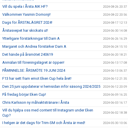
Vill du spela i Årsta AIK HF?
2024-08-26 20:37
Välkommen Yasmin Domonji!
2024-08-22 20:56
Dags för ÅRSTALÄGRET 2024!
2024-08-17 12:13
Årstasvepet har skickats ut!
2024-06-30 14:08
Ytterligare förstärkningar till Dam A
2024-06-26 16:29
Margaret och Andrea förstärker Dam A
2024-06-24 15:10
Det hände på årsmötet 240619
2024-06-20 18:21
Anmälan till föreningslägret är öppen!
2024-06-13 17:08
PÅMINNELSE: ÅRSMÖTE 19 JUNI 2024
2024-06-13 06:37
F13 har sett fram emot Eken Cup hela året!
2024-06-12 21:35
Den 25 juni uppdaterar vi hemsidan inför säsong 2024/2025
2024-06-12 20:09
På fredag börjar Eken Cup!
2024-06-09 16:25
Chris Karlsson ny målvaktstränare i Årsta
2024-06-03 16:17
Vill du hjälpa oss med content till Instagram under Eken
2024-06-02 18:38
Cup?
I helgen är det dags för Trim-SM och Årsta är med!
2024-05-30 10:06