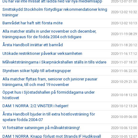
Du har väl inte missat att ladda ned vår nya medlemsapp
2020-12-07 07:00
Smittskydd Stockholm förtydligar rekommendationer kring
2020-12-02 10:32
träningar
Barnrådet har haft sitt första möte
2020-12-02 10:13
Alla matcher ställs in under november och december,
2020-11-19 08:29
träningspaus för de födda 2004 och tidigare
Årsta Handboll inrättar ett barnråd
2020-11-18 20:12
Utökade restriktioner påverkar verksamheten
2020-11-16 17:12
Målvaktsträningarna i Skarpnäckshallen ställs in tills vidare
2020-11-07 18:37
Styrelsen söker hjälp till arbetsgrupper
2020-11-06 22:35
Alla matcher flyttas fram, seniorer och juniorer pausar
2020-10-29 21:35
träningarna, till och med 19 november
Öppet hus i Sjöstadshallen på förmiddagarna under
2020-10-18 12:53
höstlovet
DAM 1 NORRA: 2/2 VINSTER i helgen!
2020-10-12 13:24
Årsta Handboll bjuder in till extra höstlovsträning för
2020-10-09 06:00
spelare födda 2004-07
Vi fortsätter satsningen på målvaktsträning!
2020-10-06 12:00
DAM 1 NORRA: Knapp förlust mot Strands IF Hudiksvall
2020-10-05 12:07