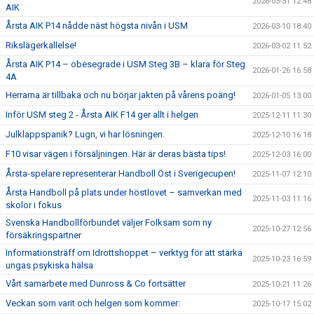
2026-03-31 12:48
AIK
Årsta AIK P14 nådde näst högsta nivån i USM
2026-03-10 18:40
Rikslägerkallelse!
2026-03-02 11:52
Årsta AIK P14 – obesegrade i USM Steg 3B – klara för Steg
2026-01-26 16:58
4A
Herrarna är tillbaka och nu börjar jakten på vårens poäng!
2026-01-05 13:00
Inför USM steg 2 - Årsta AIK F14 ger allt i helgen
2025-12-11 11:30
Julklappspanik? Lugn, vi har lösningen.
2025-12-10 16:18
F10 visar vägen i försäljningen. Här är deras bästa tips!
2025-12-03 16:00
Årsta-spelare representerar Handboll Öst i Sverigecupen!
2025-11-07 12:10
Årsta Handboll på plats under höstlovet – samverkan med
2025-11-03 11:16
skolor i fokus
Svenska Handbollförbundet väljer Folksam som ny
2025-10-27 12:56
försäkringspartner
Informationsträff om Idrottshoppet – verktyg för att stärka
2025-10-23 16:59
ungas psykiska hälsa
Vårt samarbete med Dunross & Co fortsätter
2025-10-21 11:26
Veckan som varit och helgen som kommer:
2025-10-17 15:02