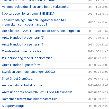
2021-11-21 22:10
Var med och bidra till en ännu bättre verksamhet
2021-11-03 08:00
Sportgrossen byter namn till ENENDA
2021-11-02 19:39
Ledarutbildning: Barn och ungdomar med NPF –
2021-10-25 12:46
människan som spelar handboll
Årets ledare 2020/21 - Lars Enblad och Marie Bergsman!
2021-10-20 21:57
Årsta Handboll presenterar (2)
2021-10-10 13:15
Årsta Handboll presenterar (1)
2021-10-04 21:24
Covid-restriktionerna tas bort
2021-10-02 14:45
#Supersöndag med dubbelpremiär
2021-09-27 12:13
Årsta Handboll i punktform
2021-09-25 10:00
Styrelsen summerar säsongen 2020/21
2021-09-24 09:00
Snart är det årsmöte...
2021-09-17 21:32
Äntligen startar bollskolorna!
2021-09-14 19:03
Årets ungdomsledare 2020/21 - Ebba Martinsson!!!
2021-09-12 14:17
Damernas referat från Klubbteamet Cup
2021-09-09 15:10
Klädprovardagar
2021-09-09 14:25