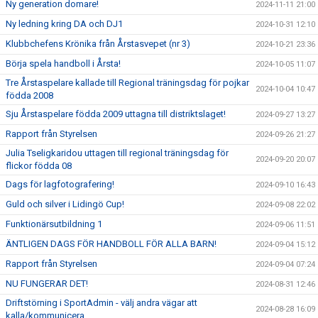
Ny generation domare!
2024-11-11 21:00
Ny ledning kring DA och DJ1
2024-10-31 12:10
Klubbchefens Krönika från Årstasvepet (nr 3)
2024-10-21 23:36
Börja spela handboll i Årsta!
2024-10-05 11:07
Tre Årstaspelare kallade till Regional träningsdag för pojkar
2024-10-04 10:47
födda 2008
Sju Årstaspelare födda 2009 uttagna till distriktslaget!
2024-09-27 13:27
Rapport från Styrelsen
2024-09-26 21:27
Julia Tseligkaridou uttagen till regional träningsdag för
2024-09-20 20:07
flickor födda 08
Dags för lagfotografering!
2024-09-10 16:43
Guld och silver i Lidingö Cup!
2024-09-08 22:02
Funktionärsutbildning 1
2024-09-06 11:51
ÄNTLIGEN DAGS FÖR HANDBOLL FÖR ALLA BARN!
2024-09-04 15:12
Rapport från Styrelsen
2024-09-04 07:24
NU FUNGERAR DET!
2024-08-31 12:46
Driftstörning i SportAdmin - välj andra vägar att
2024-08-28 16:09
kalla/kommunicera