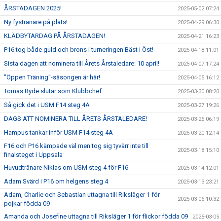
ÅRSTADAGEN 2025!
2025-05-02 07:24
Ny fystränare på plats!
2025-04-29 06:30
KLÄDBYTARDAG PÅ ÅRSTADAGEN!
2025-04-21 16:23
P16 tog både guld och brons i turneringen Bäst i Öst!
2025-04-18 11:01
Sista dagen att nominera till Årets Årstaledare: 10 april!
2025-04-07 17:24
"Öppen Träning"-säsongen är här!
2025-04-05 16:12
Tomas Ryde slutar som Klubbchef
2025-03-30 08:20
Så gick det i USM F14 steg 4A
2025-03-27 19:26
DAGS ATT NOMINERA TILL ÅRETS ÅRSTALEDARE!
2025-03-26 06:19
Hampus tankar inför USM F14 steg 4A
2025-03-20 12:14
F16 och P16 kämpade väl men tog sig tyvärr inte till
2025-03-18 15:10
finalsteget i Uppsala
Huvudtränare Niklas om USM steg 4 för F16
2025-03-14 12:01
Adam Svärd i P16 om helgens steg 4
2025-03-13 23:21
Adam, Charlie och Sebastian uttagna till Riksläger 1 för
2025-03-06 10:32
pojkar födda 09
Amanda och Josefine uttagna till Riksläger 1 för flickor födda 09
2025-03-05