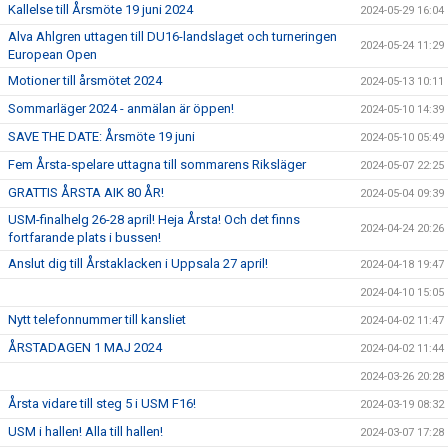
Kallelse till Årsmöte 19 juni 2024
2024-05-29 16:04
Alva Ahlgren uttagen till DU16-landslaget och turneringen
2024-05-24 11:29
European Open
Motioner till årsmötet 2024
2024-05-13 10:11
Sommarläger 2024 - anmälan är öppen!
2024-05-10 14:39
SAVE THE DATE: Årsmöte 19 juni
2024-05-10 05:49
Fem Årsta-spelare uttagna till sommarens Riksläger
2024-05-07 22:25
GRATTIS ÅRSTA AIK 80 ÅR!
2024-05-04 09:39
USM-finalhelg 26-28 april! Heja Årsta! Och det finns
2024-04-24 20:26
fortfarande plats i bussen!
Anslut dig till Årstaklacken i Uppsala 27 april!
2024-04-18 19:47
2024-04-10 15:05
Nytt telefonnummer till kansliet
2024-04-02 11:47
ÅRSTADAGEN 1 MAJ 2024
2024-04-02 11:44
2024-03-26 20:28
Årsta vidare till steg 5 i USM F16!
2024-03-19 08:32
USM i hallen! Alla till hallen!
2024-03-07 17:28