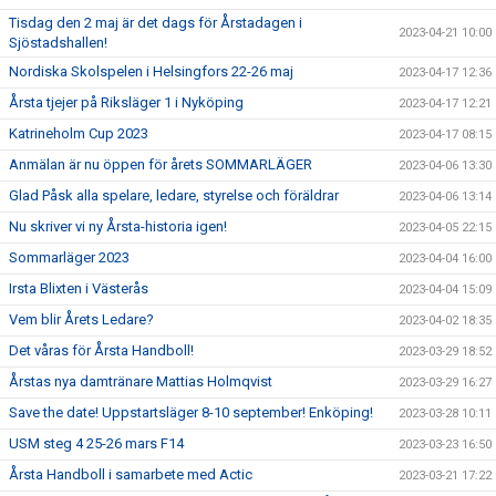
Tisdag den 2 maj är det dags för Årstadagen i
2023-04-21 10:00
Sjöstadshallen!
Nordiska Skolspelen i Helsingfors 22-26 maj
2023-04-17 12:36
Årsta tjejer på Riksläger 1 i Nyköping
2023-04-17 12:21
Katrineholm Cup 2023
2023-04-17 08:15
Anmälan är nu öppen för årets SOMMARLÄGER
2023-04-06 13:30
Glad Påsk alla spelare, ledare, styrelse och föräldrar
2023-04-06 13:14
Nu skriver vi ny Årsta-historia igen!
2023-04-05 22:15
Sommarläger 2023
2023-04-04 16:00
Irsta Blixten i Västerås
2023-04-04 15:09
Vem blir Årets Ledare?
2023-04-02 18:35
Det våras för Årsta Handboll!
2023-03-29 18:52
Årstas nya damtränare Mattias Holmqvist
2023-03-29 16:27
Save the date! Uppstartsläger 8-10 september! Enköping!
2023-03-28 10:11
USM steg 4 25-26 mars F14
2023-03-23 16:50
Årsta Handboll i samarbete med Actic
2023-03-21 17:22