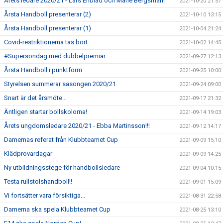
Årets ledare 2020/21 - Lars Enblad och Marie Bergsman!
2021-10-20 21:57
Årsta Handboll presenterar (2)
2021-10-10 13:15
Årsta Handboll presenterar (1)
2021-10-04 21:24
Covid-restriktionerna tas bort
2021-10-02 14:45
#Supersöndag med dubbelpremiär
2021-09-27 12:13
Årsta Handboll i punktform
2021-09-25 10:00
Styrelsen summerar säsongen 2020/21
2021-09-24 09:00
Snart är det årsmöte...
2021-09-17 21:32
Äntligen startar bollskolorna!
2021-09-14 19:03
Årets ungdomsledare 2020/21 - Ebba Martinsson!!!
2021-09-12 14:17
Damernas referat från Klubbteamet Cup
2021-09-09 15:10
Klädprovardagar
2021-09-09 14:25
Ny utbildningsstege för handbollsledare
2021-09-04 10:15
Testa rullstolshandboll!!
2021-09-01 15:09
Vi fortsätter vara försiktiga...
2021-08-31 22:58
Damerna ska spela Klubbteamet Cup
2021-08-25 13:10