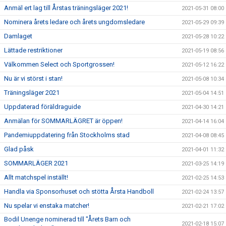
Anmäl ert lag till Årstas träningsläger 2021!
2021-05-31 08:00
Nominera årets ledare och årets ungdomsledare
2021-05-29 09:39
Damlaget
2021-05-28 10:22
Lättade restriktioner
2021-05-19 08:56
Välkommen Select och Sportgrossen!
2021-05-12 16:22
Nu är vi störst i stan!
2021-05-08 10:34
Träningsläger 2021
2021-05-04 14:51
Uppdaterad föräldraguide
2021-04-30 14:21
Anmälan för SOMMARLÄGRET är öppen!
2021-04-14 16:04
Pandemiuppdatering från Stockholms stad
2021-04-08 08:45
Glad påsk
2021-04-01 11:32
SOMMARLÄGER 2021
2021-03-25 14:19
Allt matchspel inställt!
2021-02-25 14:53
Handla via Sponsorhuset och stötta Årsta Handboll
2021-02-24 13:57
Nu spelar vi enstaka matcher!
2021-02-21 17:02
Bodil Unenge nominerad till "Årets Barn och
2021-02-18 15:07