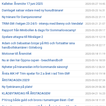
Kallelse: Årsmöte 17 juni 2025
2025-05-27 14:45
Damlaget satsar vidare med ny huvudtränare!
2025-05-25 16:31
Ny tränare för Damjuniorerna!
2025-05-22 21:11
TRIM-SM i helgen 23-24/5 - intervju med Benny och Vendela!
2025-05-21 21:07
Rapport från Minibollen & dags för Sommarlovscamp!
2025-05-20 09:17
Spelare uttagna till Riksläger 2
2025-05-19 12:19
Adam och Sebastian börjar på RIG och fortsätter sina
2025-05-18 22:17
handbollskarriärer i Göteborg
Motioner till Årsmötet
2025-05-18 11:19
Nu är den här Öppna cupen - beachhandboll!
2025-05-16 18:59
Nyheter på tränarsidan inför kommande säsong!
2025-05-12 06:51
Årsta AIK HF Trim spelar för 2:a året i rad Trim-SM!
2025-05-10 19:18
ÅRSTADAGEN 2025!
2025-05-02 07:24
Ny fystränare på plats!
2025-04-29 06:30
KLÄDBYTARDAG PÅ ÅRSTADAGEN!
2025-04-21 16:23
P16 tog både guld och brons i turneringen Bäst i Öst!
2025-04-18 11:01