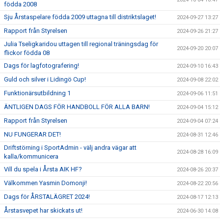
födda 2008
Sju Årstaspelare födda 2009 uttagna till distriktslaget!
2024-09-27 13:27
Rapport från Styrelsen
2024-09-26 21:27
Julia Tseligkaridou uttagen till regional träningsdag för
2024-09-20 20:07
flickor födda 08
Dags för lagfotografering!
2024-09-10 16:43
Guld och silver i Lidingö Cup!
2024-09-08 22:02
Funktionärsutbildning 1
2024-09-06 11:51
ÄNTLIGEN DAGS FÖR HANDBOLL FÖR ALLA BARN!
2024-09-04 15:12
Rapport från Styrelsen
2024-09-04 07:24
NU FUNGERAR DET!
2024-08-31 12:46
Driftstörning i SportAdmin - välj andra vägar att
2024-08-28 16:09
kalla/kommunicera
Vill du spela i Årsta AIK HF?
2024-08-26 20:37
Välkommen Yasmin Domonji!
2024-08-22 20:56
Dags för ÅRSTALÄGRET 2024!
2024-08-17 12:13
Årstasvepet har skickats ut!
2024-06-30 14:08