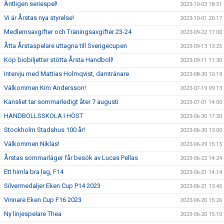
Äntligen seriespel!
2023-10-03 18:51
Vi är Årstas nya styrelse!
2023-10-01 20:17
Medlemsavgifter och Träningsavgifter 23-24
2023-09-22 17:00
Åtta Årstaspelare uttagna till Sverigecupen
2023-09-13 13:25
Köp biobiljetter stötta Årsta Handboll!
2023-09-11 11:30
Intervju med Mattias Holmqvist, damtränare
2023-08-30 10:19
Välkommen Kim Andersson!
2023-07-19 09:13
Kansliet tar sommarledigt åter 7 augusti
2023-07-01 14:00
HANDBOLLSSKOLA I HÖST
2023-06-30 17:20
Stockholm Stadshus 100 år!
2023-06-30 13:00
Välkommen Niklas!
2023-06-29 15:15
Årstas sommarläger får besök av Lucas Pellas
2023-06-22 14:24
Ett himla bra lag, F14
2023-06-21 14:14
Silvermedaljer Eken Cup P14 2023
2023-06-21 13:45
Vinnare Eken Cup F16 2023
2023-06-20 15:26
Ny linjespelare Thea
2023-06-20 15:10