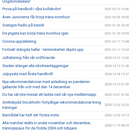
Ungdomsledare"
Prova på handboll i våra bollskolor!
2021-02-15 14:06
Även Juniorerna får börja träna inomhus!
2021-02-05 18:00
Sveriges Radio på besök
2021-01-26 22:50
De yngsta kan börja träna inomhus igen
2021-01-23 19:09
Corona-uppdatering
2021-01-17 19:48
Fortsatt stängda hallar - terminstarten skjuts upp
2021-01-11 14:04
Julhälsning från vår ordförande
2020-12-21 12:00
Staden stänger alla idrottsanläggningar
2020-12-19 21:30
Julpyssla med Årsta handboll!
2020-12-18 13:37
Nya rekommendationer med anledning av pandemin
2020-12-15 01:00
gällande från och med den 14 december
Du har väl inte missat att ladda ned vår nya medlemsapp
2020-12-07 07:00
Smittskydd Stockholm förtydligar rekommendationer kring
2020-12-02 10:32
träningar
Barnrådet har haft sitt första möte
2020-12-02 10:13
Alla matcher ställs in under november och december,
2020-11-19 08:29
träningspaus för de födda 2004 och tidigare