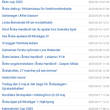
Eken cup 2023
2023-06-10 07:00
Årsta deltog i fritidsmässa för funktionshindrade
2023-06-09 07:00
Serieseger i After Season
2023-05-29 12:00
Linda återvänder till sin moderklubb
2023-05-24 12:21
Stöd Årsta Handboll när du spelar hos Svenska Spel
2023-05-16 14:07
Sex Årsta-spelare till Riksläger 2!!
2023-05-14 12:55
Vi bygger framtida ledare
2023-05-10 12:35
Damernas första nyförvärv Lina Welander
2023-05-08 15:30
Årets ledare i Årsta Handboll - Ledarna i P14!
2023-05-08 12:03
Årets ungdomsledare i Årsta Handboll - Casper Siltala
2023-05-07 11:46
Årstabollen, 27 matcher på sex timmar!
2023-05-06 12:00
Sextiofem Hurra!
2023-04-25 23:08
Tisdag den 2 maj är det dags för Årstadagen i
2023-04-21 10:00
Sjöstadshallen!
Nordiska Skolspelen i Helsingfors 22-26 maj
2023-04-17 12:36
Årsta tjejer på Riksläger 1 i Nyköping
2023-04-17 12:21
Katrineholm Cup 2023
2023-04-17 08:15