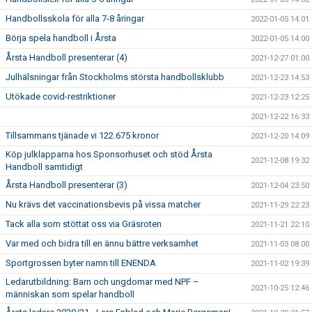
Handbollsskola för alla 7-8 åringar
2022-01-05 14:01
Börja spela handboll i Årsta
2022-01-05 14:00
Årsta Handboll presenterar (4)
2021-12-27 01:00
Julhälsningar från Stockholms största handbollsklubb
2021-12-23 14:53
Utökade covid-restriktioner
2021-12-23 12:25
2021-12-22 16:33
Tillsammans tjänade vi 122.675 kronor
2021-12-20 14:09
Köp julklapparna hos Sponsorhuset och stöd Årsta
2021-12-08 19:32
Handboll samtidigt
Årsta Handboll presenterar (3)
2021-12-04 23:50
Nu krävs det vaccinationsbevis på vissa matcher
2021-11-29 22:23
Tack alla som stöttat oss via Gräsroten
2021-11-21 22:10
Var med och bidra till en ännu bättre verksamhet
2021-11-03 08:00
Sportgrossen byter namn till ENENDA
2021-11-02 19:39
Ledarutbildning: Barn och ungdomar med NPF –
2021-10-25 12:46
människan som spelar handboll