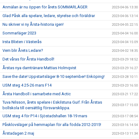
Anmälan är nu öppen för årets SOMMARLÄGER
2023-04-06 13:30
Glad Påsk alla spelare, ledare, styrelse och föräldrar
2023-04-06 13:14
Nu skriver vi ny Årsta-historia igen!
2023-04-05 22:15
Sommarläger 2023
2023-04-04 16:00
Irsta Blixten i Västerås
2023-04-04 15:09
Vem blir Årets Ledare?
2023-04-02 18:35
Det våras för Årsta Handboll!
2023-03-29 18:52
Årstas nya damtränare Mattias Holmqvist
2023-03-29 16:27
Save the date! Uppstartsläger 8-10 september! Enköping!
2023-03-28 10:11
USM steg 4 25-26 mars F14
2023-03-23 16:50
Årsta Handboll i samarbete med Actic
2023-03-21 17:22
Tuva Nilsson, årets spelare i Eskilstuna Guif. Från Årstas
2023-03-17 15:03
bollskola till oersättlig försvarsklippa.
USM steg 4 för P14 i Sjöstadshallen 18-19 mars
2023-03-17 08:54
Påsklovsläger på hemmaplan för alla födda 2012-2015!
2023-03-16 14:54
Årstadagen 2 maj
2023-03-13 11:34