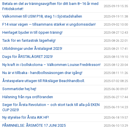
Betala en del av träningsavgiften för ditt barn 8–16 år med
2025-09-19 15:35
Fritidskortet!
Välkommen till USM P18, steg 1 i Sjöstadshallen
2025-09-19 11:38
F14 visar vägen — tillsammans stärker vi ungdomssidan!
2025-09-02 10:00
Herrlaget bjuder in till öppen träning!
2025-08-27 12:43
Tack för en fantastisk lägerhelg!
2025-08-26 22:01
Utbildningar under Årstalägret 2025!
2025-08-21 17:41
Dags för ÅRSTALÄGRET 2025!
2025-08-15 19:10
Ny kraft in i bollskolorna – Välkommen Louise Fredriksson!
2025-08-12 20:04
Nu är vi tillbaka - handbollssäsongen drar igång!
2025-08-11 11:26
Årstaspelare uttagen till Riksläger Beachhandboll.
2025-07-02 08:25
Sommartider hej hej!
2025-06-30 09:07
Hälsning från nya ordföranden
2025-06-27 17:44
Seger för Årsta Revolution – och stort tack till alla på EKEN
2025-06-19 14:23
CUP 2025!
Ny styrelse för Årsta AIK HF!
2025-06-18 19:57
PÅMINNELSE: ÅRSMÖTE 17 JUNI 2025
2025-06-10 13:29