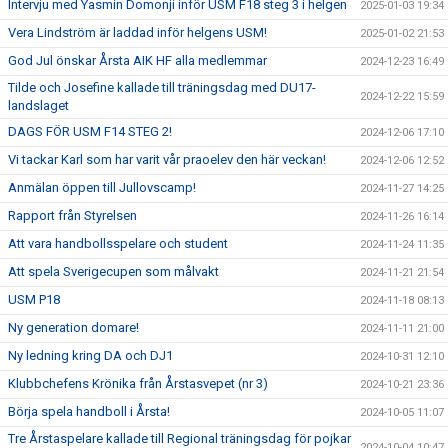
Intervju med Yasmin Domonji inför USM F18 steg 3 i helgen
2025-01-03 19:34
Vera Lindström är laddad inför helgens USM!
2025-01-02 21:53
God Jul önskar Årsta AIK HF alla medlemmar
2024-12-23 16:49
Tilde och Josefine kallade till träningsdag med DU17-
2024-12-22 15:59
landslaget
DAGS FÖR USM F14 STEG 2!
2024-12-06 17:10
Vi tackar Karl som har varit vår praoelev den här veckan!
2024-12-06 12:52
Anmälan öppen till Jullovscamp!
2024-11-27 14:25
Rapport från Styrelsen
2024-11-26 16:14
Att vara handbollsspelare och student
2024-11-24 11:35
Att spela Sverigecupen som målvakt
2024-11-21 21:54
USM P18
2024-11-18 08:13
Ny generation domare!
2024-11-11 21:00
Ny ledning kring DA och DJ1
2024-10-31 12:10
Klubbchefens Krönika från Årstasvepet (nr 3)
2024-10-21 23:36
Börja spela handboll i Årsta!
2024-10-05 11:07
Tre Årstaspelare kallade till Regional träningsdag för pojkar
2024-10-04 10:47