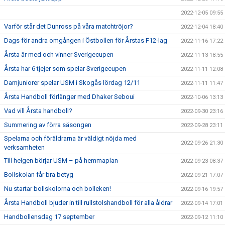
2022-12-05 09:55
Varför står det Dunross på våra matchtröjor?
2022-12-04 18:40
Dags för andra omgången i Östbollen för Årstas F12-lag
2022-11-16 17:22
Årsta är med och vinner Sverigecupen
2022-11-13 18:55
Årsta har 6 tjejer som spelar Sverigecupen
2022-11-11 12:08
Damjuniorer spelar USM i Skogås lördag 12/11
2022-11-11 11:47
Årsta Handboll förlänger med Dhaker Seboui
2022-10-06 13:13
Vad vill Årsta handboll?
2022-09-30 23:16
Summering av förra säsongen
2022-09-28 23:11
Spelarna och föräldrarna är väldigt nöjda med
2022-09-26 21:30
verksamheten
Till helgen börjar USM – på hemmaplan
2022-09-23 08:37
Bollskolan får bra betyg
2022-09-21 17:07
Nu startar bollskolorna och bolleken!
2022-09-16 19:57
Årsta Handboll bjuder in till rullstolshandboll för alla åldrar
2022-09-14 17:01
Handbollensdag 17 september
2022-09-12 11:10