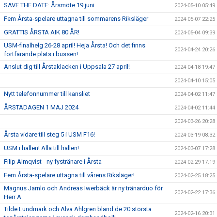
SAVE THE DATE: Årsmöte 19 juni
2024-05-10 05:49
Fem Årsta-spelare uttagna till sommarens Riksläger
2024-05-07 22:25
GRATTIS ÅRSTA AIK 80 ÅR!
2024-05-04 09:39
USM-finalhelg 26-28 april! Heja Årsta! Och det finns
2024-04-24 20:26
fortfarande plats i bussen!
Anslut dig till Årstaklacken i Uppsala 27 april!
2024-04-18 19:47
2024-04-10 15:05
Nytt telefonnummer till kansliet
2024-04-02 11:47
ÅRSTADAGEN 1 MAJ 2024
2024-04-02 11:44
2024-03-26 20:28
Årsta vidare till steg 5 i USM F16!
2024-03-19 08:32
USM i hallen! Alla till hallen!
2024-03-07 17:28
Filip Almqvist - ny fystränare i Årsta
2024-02-29 17:19
Fem Årsta-spelare uttagna till vårens Riksläger!
2024-02-25 18:25
Magnus Jarnlo och Andreas Iwerbäck är ny tränarduo för
2024-02-22 17:36
Herr A
Tilde Lundmark och Alva Ahlgren bland de 20 största
2024-02-16 20:31