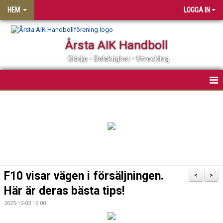
HEM
LOGGA IN
Årsta AIK Handboll
Glädje • Delaktighet • Utveckling
OM ÅRSTA AIK HF
MATCHER
KALENDER
MEDLEMSSKAP
F10 visar vägen i försäljningen.
<
>
KLUBBSHOP
Här är deras bästa tips!
2025-12-03 16:00
PARTNER