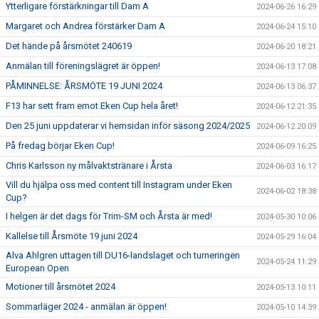
Ytterligare förstärkningar till Dam A
2024-06-26 16:29
Margaret och Andrea förstärker Dam A
2024-06-24 15:10
Det hände på årsmötet 240619
2024-06-20 18:21
Anmälan till föreningslägret är öppen!
2024-06-13 17:08
PÅMINNELSE: ÅRSMÖTE 19 JUNI 2024
2024-06-13 06:37
F13 har sett fram emot Eken Cup hela året!
2024-06-12 21:35
Den 25 juni uppdaterar vi hemsidan inför säsong 2024/2025
2024-06-12 20:09
På fredag börjar Eken Cup!
2024-06-09 16:25
Chris Karlsson ny målvaktstränare i Årsta
2024-06-03 16:17
Vill du hjälpa oss med content till Instagram under Eken
2024-06-02 18:38
Cup?
I helgen är det dags för Trim-SM och Årsta är med!
2024-05-30 10:06
Kallelse till Årsmöte 19 juni 2024
2024-05-29 16:04
Alva Ahlgren uttagen till DU16-landslaget och turneringen
2024-05-24 11:29
European Open
Motioner till årsmötet 2024
2024-05-13 10:11
Sommarläger 2024 - anmälan är öppen!
2024-05-10 14:39