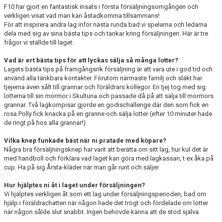
F10 har gjort en fantastisk insats i första försäljningsomgången och
LEDARGUIDEN
verkligen visat vad man kan åstadkomma tillsammans!
För att inspirera andra lag inför nästa runda bad vi spelarna och ledarna
dela med sig av sina bästa tips och tankar kring försäljningen. Här är tre
frågor vi ställde till laget:
Vad är er
t bästa tips för att lyckas sälja så många lotter?
Lagets bästa tips på framgångsrik försäljning är att vara ute i god tid och
använd alla tänkbara kontakter. Förutom närmaste familj och släkt har
tjejerna även sålt till grannar och föräldrars kollegor. En tjej tog med sig
lotterna till sin mormor i Skultuna och passade då på att sälja till mormors
grannar. Två lagkompisar gjorde en godischallenge där den som fick en
rosa Polly fick knacka på en granne och sälja lotter (efter 10 minuter hade
de ringt på hos alla grannar!)
Vilka knep funkade bäst när ni pratade med köpare?
Några bra försäljningsknep har varit att berätta om sitt lag, hur kul det är
med handboll och förklara vad laget kan göra med lagkassan, t ex åka på
cup. Ha på sig Årsta-kläder när man går runt och säljer.
Hur hjälptes ni åt i laget under försäljningen?
Vi hjälptes verkligen åt som ett lag under försäljningsperioden, bad om
hjälp i föräldrachatten när någon hade det trögt och fördelade om lotter
när någon sålde slut snabbt. Ingen behövde känna att de stod själva.