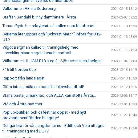
tonårstalangerna i svensk damhandboll!
Välkommen Akhila Söderberg
2024-02-15 15:12
Staffan Sandahl blir ny damtränare i Årsta
2024-02-07 09:22
Tomas Ryde har rekryterats till rollen som Klubbchef
2024-01-13 18:54
Serierna återupptas och "Schysst Match" införs för U12-
2024-01-13 08:09
U19
Vilgot Bergman kallad till träningshelg med
2024-01-11 21:23
utvecklingslandslaget i beachhandboll
Välkommen till USM F18 steg 3 i Sjöstadshallen i helgen!
2024-01-04 07:03
F16 till Norden Cup
2023-12-18 14:19
Rapport från landslaget
2023-12-13 16:39
Glöm inte anmäla era barn till Jullovshandboll!
2023-12-12 12:15
Stans bästa julmarknad, och ALLA kan stötta Årsta...
2023-12-06 18:17
VM och Årsta-matcher
2023-12-01 16:33
Pop up-butiken och caféet har öppet - med nytt
2023-11-27 16:44
provsortiment för den hungrige!
Det går bra för våra ungdomar nu - Edith och Vera uttagna
2023-11-24 19:58
till träningsdag med DU17