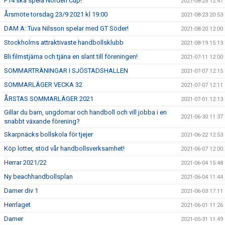
F14 ska spela Norden Cup!
2021-08-25 12:47
Årsmöte torsdag 23/9 2021 kl 19:00
2021-08-23 20:53
DAM A: Tuva Nilsson spelar med GT Söder!
2021-08-20 12:00
Stockholms attraktivaste handbollsklubb
2021-08-19 15:13
Bli filmstjärna och tjäna en slant till föreningen!
2021-07-11 12:00
SOMMARTRÄNINGAR I SJÖSTADSHALLEN
2021-07-07 12:15
SOMMARLÄGER VECKA 32
2021-07-07 12:11
ÅRSTAS SOMMARLÄGER 2021
2021-07-01 12:13
Gillar du barn, ungdomar och handboll och vill jobba i en
2021-06-30 11:37
snabbt växande förening?
Skarpnäcks bollskola för tjejer
2021-06-22 12:53
Köp lotter, stöd vår handbollsverksamhet!
2021-06-07 12:00
Herrar 2021/22
2021-06-04 15:48
Ny beachhandbollsplan
2021-06-04 11:44
Damer div 1
2021-06-03 17:11
Herrlaget
2021-06-01 11:26
Damer
2021-05-31 11:49