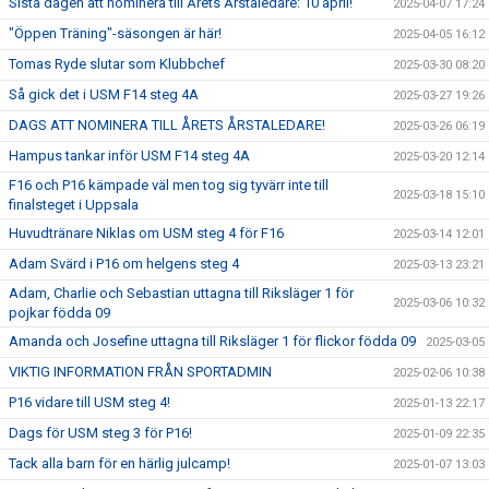
Sista dagen att nominera till Årets Årstaledare: 10 april!
2025-04-07 17:24
"Öppen Träning"-säsongen är här!
2025-04-05 16:12
Tomas Ryde slutar som Klubbchef
2025-03-30 08:20
Så gick det i USM F14 steg 4A
2025-03-27 19:26
DAGS ATT NOMINERA TILL ÅRETS ÅRSTALEDARE!
2025-03-26 06:19
Hampus tankar inför USM F14 steg 4A
2025-03-20 12:14
F16 och P16 kämpade väl men tog sig tyvärr inte till
2025-03-18 15:10
finalsteget i Uppsala
Huvudtränare Niklas om USM steg 4 för F16
2025-03-14 12:01
Adam Svärd i P16 om helgens steg 4
2025-03-13 23:21
Adam, Charlie och Sebastian uttagna till Riksläger 1 för
2025-03-06 10:32
pojkar födda 09
Amanda och Josefine uttagna till Riksläger 1 för flickor födda 09
2025-03-05
VIKTIG INFORMATION FRÅN SPORTADMIN
2025-02-06 10:38
P16 vidare till USM steg 4!
2025-01-13 22:17
Dags för USM steg 3 för P16!
2025-01-09 22:35
Tack alla barn för en härlig julcamp!
2025-01-07 13:03