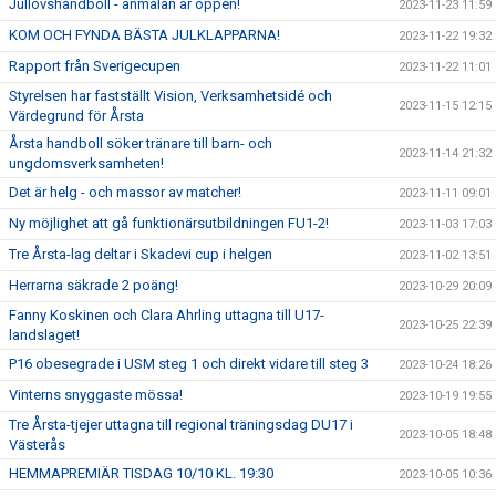
Jullovshandboll - anmälan är öppen!
2023-11-23 11:59
KOM OCH FYNDA BÄSTA JULKLAPPARNA!
2023-11-22 19:32
Rapport från Sverigecupen
2023-11-22 11:01
Styrelsen har fastställt Vision, Verksamhetsidé och
2023-11-15 12:15
Värdegrund för Årsta
Årsta handboll söker tränare till barn- och
2023-11-14 21:32
ungdomsverksamheten!
Det är helg - och massor av matcher!
2023-11-11 09:01
Ny möjlighet att gå funktionärsutbildningen FU1-2!
2023-11-03 17:03
Tre Årsta-lag deltar i Skadevi cup i helgen
2023-11-02 13:51
Herrarna säkrade 2 poäng!
2023-10-29 20:09
Fanny Koskinen och Clara Ahrling uttagna till U17-
2023-10-25 22:39
landslaget!
P16 obesegrade i USM steg 1 och direkt vidare till steg 3
2023-10-24 18:26
Vinterns snyggaste mössa!
2023-10-19 19:55
Tre Årsta-tjejer uttagna till regional träningsdag DU17 i
2023-10-05 18:48
Västerås
HEMMAPREMIÄR TISDAG 10/10 KL. 19:30
2023-10-05 10:36