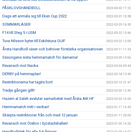
PÅSKLOVSHANDBOLL
2022-04-02 17:25
Dags att anmäla sig till Eken Cup 2022
2022-03-31 10:38
SOMMARLÄGER
2022-03-29 16:30
F14 till Steg 5 i USM
2022-03-22 13:46
Tuva Nilsson byter till Eskilstuna GUIF
2022-03-22 12:00
Årsta Handboll växer och behöver förstärka organisationen
2022-03-11 11:33
Säsongens sista hemmamatch för damerna!
2022-03-09 19:06
Revansch mot Nacka
2022-03-04 09:44
DERBY på hemmaplan!
2022-02-18 13:40
Restriktionerna har tagits bort
2022-02-10 21:47
Tredje gången gillt!
2022-02-05 12:45
Hazem al Saleh avslutar samarbetet med Årsta AIK HF
2022-02-03 16:00
Hemmamatch mitt i veckan!
2022-01-17 15:49
Skärpta restriktioner från och med 12 januari
2022-01-11 20:00
Revansch mot Örebro i Sjöstadshallen!
2022-01-05 14:26
Handbollslek för alla 5-6 åringar
2022-01-05 14:02