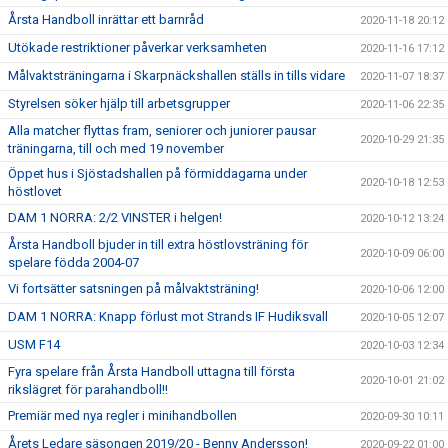
Årsta Handboll inrättar ett barnråd
2020-11-18 20:12
Utökade restriktioner påverkar verksamheten
2020-11-16 17:12
Målvaktsträningarna i Skarpnäckshallen ställs in tills vidare
2020-11-07 18:37
Styrelsen söker hjälp till arbetsgrupper
2020-11-06 22:35
Alla matcher flyttas fram, seniorer och juniorer pausar
2020-10-29 21:35
träningarna, till och med 19 november
Öppet hus i Sjöstadshallen på förmiddagarna under
2020-10-18 12:53
höstlovet
DAM 1 NORRA: 2/2 VINSTER i helgen!
2020-10-12 13:24
Årsta Handboll bjuder in till extra höstlovsträning för
2020-10-09 06:00
spelare födda 2004-07
Vi fortsätter satsningen på målvaktsträning!
2020-10-06 12:00
DAM 1 NORRA: Knapp förlust mot Strands IF Hudiksvall
2020-10-05 12:07
USM F14
2020-10-03 12:34
Fyra spelare från Årsta Handboll uttagna till första
2020-10-01 21:02
rikslägret för parahandboll!!
Premiär med nya regler i minihandbollen
2020-09-30 10:11
Årets Ledare säsongen 2019/20 - Benny Andersson!
2020-09-22 01:00