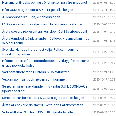
Herrarna är tillbaka och nu börjar jakten på vårens poäng!
2026-01-05 13:00
Inför USM steg 2 - Årsta AIK F14 ger allt i helgen
2025-12-11 11:30
Julklappspanik? Lugn, vi har lösningen.
2025-12-10 16:18
F10 visar vägen i försäljningen. Här är deras bästa tips!
2025-12-03 16:00
Årsta-spelare representerar Handboll Öst i Sverigecupen!
2025-11-07 12:10
Årsta Handboll på plats under höstlovet – samverkan med
2025-11-03 11:16
skolor i fokus
Svenska Handbollförbundet väljer Folksam som ny
2025-10-27 12:56
försäkringspartner
Informationsträff om Idrottshoppet – verktyg för att stärka
2025-10-23 16:59
ungas psykiska hälsa
Vårt samarbete med Dunross & Co fortsätter
2025-10-21 11:26
Veckan som varit och helgen som kommer:
2025-10-17 15:02
Seriepremiärerna avklarade – nu väntar SUPER SÖNDAG i
2025-10-02 19:00
Sjöstadshallen!
Seriepremiär för herrarna & USM steg 1 för F18 i helgen
2025-09-26 14:30
Årsta AIK söker eldsjälar till Event- och Cafékommittén
2025-09-25 10:22
Vidare till steg 3 – från USM P18 i Sjöstadshallen
2025-09-22 10:00