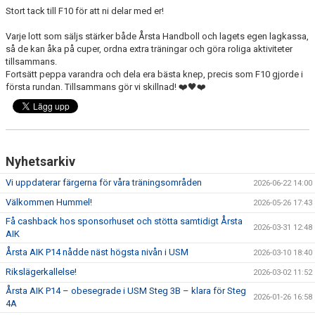
Stort tack till F10 för att ni delar med er!
Varje lott som säljs stärker både Årsta Handboll och lagets egen lagkassa,
så de kan åka på cuper, ordna extra träningar och göra roliga aktiviteter
tillsammans.
Fortsätt peppa varandra och dela era bästa knep, precis som F10 gjorde i
första rundan. Tillsammans gör vi skillnad! ❤️🖤❤️
Nyhetsarkiv
Vi uppdaterar färgerna för våra träningsområden
2026-06-22 14:00
Välkommen Hummel!
2026-05-26 17:43
Få cashback hos sponsorhuset och stötta samtidigt Årsta
2026-03-31 12:48
AIK
Årsta AIK P14 nådde näst högsta nivån i USM
2026-03-10 18:40
Rikslägerkallelse!
2026-03-02 11:52
Årsta AIK P14 – obesegrade i USM Steg 3B – klara för Steg
2026-01-26 16:58
4A