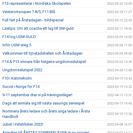
F13 representerar i Nordiska Skolspelen
2022-05-20 10:00
Västerortscupen 7-8/5, F11 Blå
2022-05-18 11:27
Full fart på Årstadagen - bildspecial
2022-05-15 22:59
Lästips: Om att coacha ett lag till SM-guld
2022-05-11 18:56
F14 tog USM-GULD
2022-05-09 14:00
Inför USM steg 5
2022-05-04 11:00
Välkommen till Sjöstadshallen och Årstadagen
2022-05-04 09:00
F14 & P13 vinnare från helgens ungdomsslutspel
2022-05-02 13:30
Ungdomsslutspel 2022
2022-04-28 12:00
F10 i Katrineholm
2022-04-19 10:42
Succé i Norge för F14
2022-04-19 10:22
9-11 september drar vi på träningssläger!
2022-04-13 15:31
Dags att anmäla sig till nästa säsongs seriespel
2022-04-13 14:45
Nominera årets ledare och årets unga ledare i Årsta
2022-04-10 12:26
Handboll
Jubel i Irstablixten 2022!
2022-04-08 16:07
Anmälan till ÅRSTAS SOMMARLÄGER är nu öppen!
2022-04-07 14:17