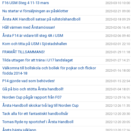
F16 USM Steg 4 11-13 mars
2023-03-10 10:00
Nu startar vi försäljningen av påsklotter
2023-02-21 09:00
Årsta AIK Handboll satsar på rullstolshandboll
2023-02-18 09:29
Håll värmen med Årstamössan!
2023-02-06 16:45
Årsta F14 är vidare till steg 4A i USM
2023-02-06 09:40
Kom och titta på USM i Sjöstadshallen
2023-02-01 22:10
FRAMÅT TILLSAMMANS!
2023-01-29 11:18
Tilda uttagen för att träna i U17 landslaget
2023-01-27 14:21
Välkomna till bollskola och bollek för pojkar och flickor
2023-01-16 18:00
födda 2014-18
P14 gjorde vad som behövdes!
2023-01-15 22:54
Gå på bio och stötta Årsta handboll!
2023-01-04 18:01
Norden Cup pågår rapport från F07
2022-12-29 16:16
Årsta Handboll skickar två lag till Norden Cup
2022-12-26 11:35
Tack alla för ett fantastiskt handbollsår
2022-12-20 20:30
Tomas Ryde ny sportchef i Årsta Handboll
2022-12-20 20:05
Årets bästa julklapp
2022-12-20 17:16