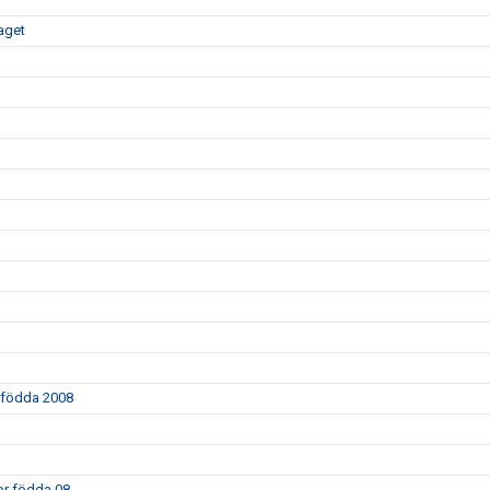
aget
r födda 2008
kor födda 08