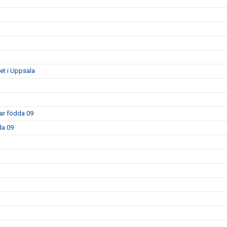
get i Uppsala
kar födda 09
da 09