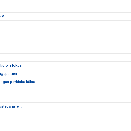
 4A
kolor i fokus
ngspartner
 ungas psykiska hälsa
östadshallen!