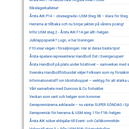
Rikslägerkallelse!
Årsta AIK P14 – obesegrade i USM Steg 3B – klara för Steg
Herrarna är tillbaka och nu börjar jakten på vårens poäng!
Inför USM steg 2 - Årsta AIK F14 ger allt i helgen
Julklappspanik? Lugn, vi har lösningen.
F10 visar vägen i försäljningen. Här är deras bästa tips!
Årsta-spelare representerar Handboll Öst i Sverigecupen!
Årsta Handboll på plats under höstlovet – samverkan med s
Svenska Handbollförbundet väljer Folksam som ny försäkri
Informationsträff om Idrottshoppet – verktyg för att stärka
Vårt samarbete med Dunross & Co fortsätter
Veckan som varit och helgen som kommer:
Seriepremiärerna avklarade – nu väntar SUPER SÖNDAG i Sj
Seriepremiär för herrarna & USM steg 1 för F18 i helgen
Årsta AIK söker eldsjälar till Event- och Cafékommittén
Vidare till steg 3 – från USM P18 i Sjöstadshallen