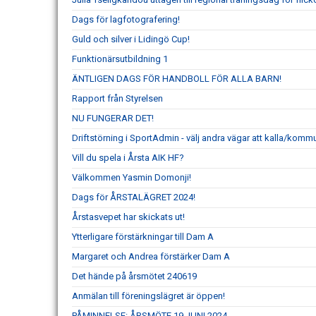
Dags för lagfotografering!
Guld och silver i Lidingö Cup!
Funktionärsutbildning 1
ÄNTLIGEN DAGS FÖR HANDBOLL FÖR ALLA BARN!
Rapport från Styrelsen
NU FUNGERAR DET!
Driftstörning i SportAdmin - välj andra vägar att kalla/komm
Vill du spela i Årsta AIK HF?
Välkommen Yasmin Domonji!
Dags för ÅRSTALÄGRET 2024!
Årstasvepet har skickats ut!
Ytterligare förstärkningar till Dam A
Margaret och Andrea förstärker Dam A
Det hände på årsmötet 240619
Anmälan till föreningslägret är öppen!
PÅMINNELSE: ÅRSMÖTE 19 JUNI 2024