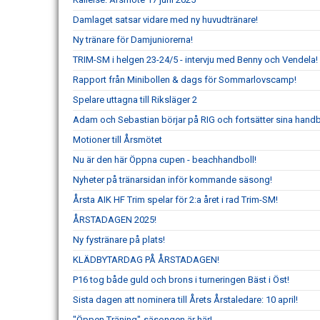
Damlaget satsar vidare med ny huvudtränare!
Ny tränare för Damjuniorerna!
TRIM-SM i helgen 23-24/5 - intervju med Benny och Vendela!
Rapport från Minibollen & dags för Sommarlovscamp!
Spelare uttagna till Riksläger 2
Adam och Sebastian börjar på RIG och fortsätter sina handb
Motioner till Årsmötet
Nu är den här Öppna cupen - beachhandboll!
Nyheter på tränarsidan inför kommande säsong!
Årsta AIK HF Trim spelar för 2:a året i rad Trim-SM!
ÅRSTADAGEN 2025!
Ny fystränare på plats!
KLÄDBYTARDAG PÅ ÅRSTADAGEN!
P16 tog både guld och brons i turneringen Bäst i Öst!
Sista dagen att nominera till Årets Årstaledare: 10 april!
"Öppen Träning"-säsongen är här!