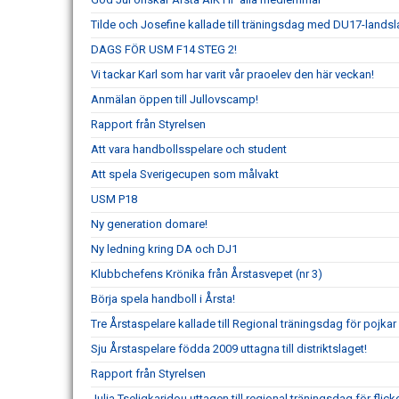
Tilde och Josefine kallade till träningsdag med DU17-landsl
DAGS FÖR USM F14 STEG 2!
Vi tackar Karl som har varit vår praoelev den här veckan!
Anmälan öppen till Jullovscamp!
Rapport från Styrelsen
Att vara handbollsspelare och student
Att spela Sverigecupen som målvakt
USM P18
Ny generation domare!
Ny ledning kring DA och DJ1
Klubbchefens Krönika från Årstasvepet (nr 3)
Börja spela handboll i Årsta!
Tre Årstaspelare kallade till Regional träningsdag för pojka
Sju Årstaspelare födda 2009 uttagna till distriktslaget!
Rapport från Styrelsen
Julia Tseligkaridou uttagen till regional träningsdag för flic