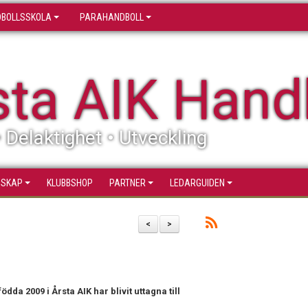
BOLLSSKOLA
PARAHANDBOLL
sta AIK Hand
• Delaktighet • Utveckling
SSKAP
KLUBBSHOP
PARTNER
LEDARGUIDEN
<
>
ödda 2009 i Årsta AIK har blivit uttagna till