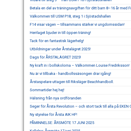
Betala en del av träningsavgiften för ditt barn 8–16 år med Fr
Välkommen till USM P18, steg 1 i Sjöstadshallen
F14 visar vägen — tillsammans stärker vi ungdomssidan!
Herrlaget bjuder in till öppen träning!
Tack för en fantastisk lägerhelg!
Utbildningar under Årstalägret 2025!
Dags för ÅRSTALÄGRET 2025!
Ny kraft in i bollskolorna – Välkommen Louise Fredriksson!
Nu är vi tillbaka - handbollssäsongen drar igång!
Årstaspelare uttagen till Riksläger Beachhandboll.
Sommartider hej hej!
Hälsning från nya ordföranden
Seger för Årsta Revolution – och stort tack till alla på EKEN
Ny styrelse för Årsta AIK HF!
PÅMINNELSE: ÅRSMÖTE 17 JUNI 2025
Kallelse: Årsmöte 17 juni 2025