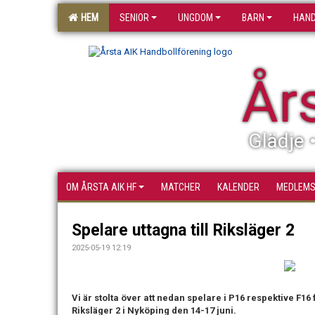
HEM
SENIOR
UNGDOM
BARN
HAND
År
Glädje 
OM ÅRSTA AIK HF
MATCHER
KALENDER
MEDLEM
Spelare uttagna till Riksläger 2
2025-05-19 12:19
Vi är stolta över att nedan spelare i P16 respektive F16 f
Riksläger 2 i Nyköping den 14-17 juni.