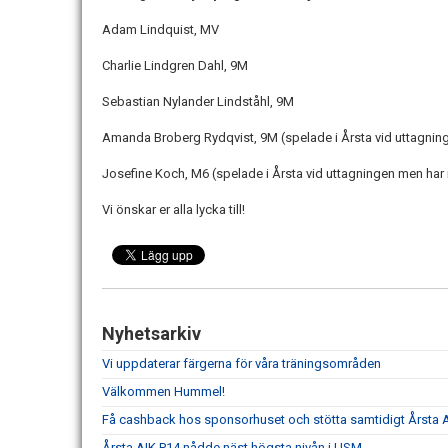
Adam Lindquist, MV
Charlie Lindgren Dahl, 9M
Sebastian Nylander Lindståhl, 9M
Amanda Broberg Rydqvist, 9M (spelade i Årsta vid uttagninge
Josefine Koch, M6 (spelade i Årsta vid uttagningen men har n
Vi önskar er alla lycka till!
Nyhetsarkiv
Vi uppdaterar färgerna för våra träningsområden
Välkommen Hummel!
Få cashback hos sponsorhuset och stötta samtidigt Årsta 
Årsta AIK P14 nådde näst högsta nivån i USM