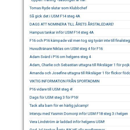
Tomas Ryde slutar som Klubbchef
Så gick det i USM F14 steg 4A
DAGS ATT NOMINERA TILL ÅRETS ÅRSTALEDARE!
Hampus tankar inför USM F14 steg 4A
F16 och P16 kämpade väl men tog sig tyvärr inte till finalste
Huvudtränare Niklas om USM steg 4 för F16
Adam Svärd i P16 om helgens steg 4
Adam, Charlie och Sebastian uttagna till Riksläger 1 för poj
Amanda och Josefine uttagna till Riksläger 1 för flickor föd
VIKTIG INFORMATION FRÅN SPORTADMIN
P16 vidare till USM steg 4!
Dags för USM steg 3 för P16!
Tack alla barn för en härlig julcamp!
Intervju med Yasmin Domonji inför USM F18 steg 3 i helgen
Vera Lindström är laddad inför helgens USM!
God Jul önskar Årsta AIK HF alla medlemmar