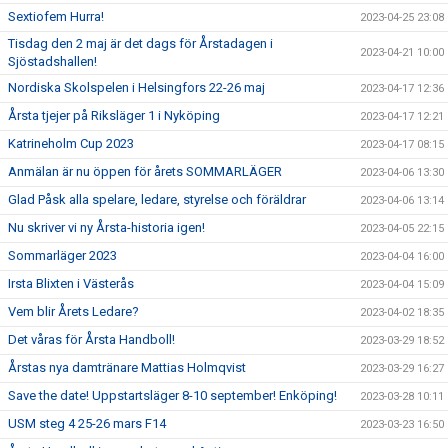
Sextiofem Hurra!
2023-04-25 23:08
Tisdag den 2 maj är det dags för Årstadagen i
2023-04-21 10:00
Sjöstadshallen!
Nordiska Skolspelen i Helsingfors 22-26 maj
2023-04-17 12:36
Årsta tjejer på Riksläger 1 i Nyköping
2023-04-17 12:21
Katrineholm Cup 2023
2023-04-17 08:15
Anmälan är nu öppen för årets SOMMARLÄGER
2023-04-06 13:30
Glad Påsk alla spelare, ledare, styrelse och föräldrar
2023-04-06 13:14
Nu skriver vi ny Årsta-historia igen!
2023-04-05 22:15
Sommarläger 2023
2023-04-04 16:00
Irsta Blixten i Västerås
2023-04-04 15:09
Vem blir Årets Ledare?
2023-04-02 18:35
Det våras för Årsta Handboll!
2023-03-29 18:52
Årstas nya damtränare Mattias Holmqvist
2023-03-29 16:27
Save the date! Uppstartsläger 8-10 september! Enköping!
2023-03-28 10:11
USM steg 4 25-26 mars F14
2023-03-23 16:50