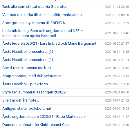
Tack alla som stöttat oss via Gräsroten
2021-11-21 22:10
Var med och bidra till en ännu bättre verksamhet
2021-11-03 08:00
Sportgrossen byter namn till ENENDA
2021-11-02 19:39
Ledarutbildning: Barn och ungdomar med NPF –
2021-10-25 12:46
människan som spelar handboll
Årets ledare 2020/21 - Lars Enblad och Marie Bergsman!
2021-10-20 21:57
Årsta Handboll presenterar (2)
2021-10-10 13:15
Årsta Handboll presenterar (1)
2021-10-04 21:24
Covid-restriktionerna tas bort
2021-10-02 14:45
#Supersöndag med dubbelpremiär
2021-09-27 12:13
Årsta Handboll i punktform
2021-09-25 10:00
Styrelsen summerar säsongen 2020/21
2021-09-24 09:00
Snart är det årsmöte...
2021-09-17 21:32
Äntligen startar bollskolorna!
2021-09-14 19:03
Årets ungdomsledare 2020/21 - Ebba Martinsson!!!
2021-09-12 14:17
Damernas referat från Klubbteamet Cup
2021-09-09 15:10