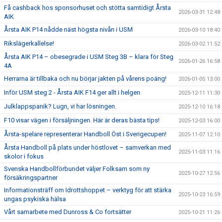
Få cashback hos sponsorhuset och stötta samtidigt Årsta
2026-03-31 12:48
AIK
Årsta AIK P14 nådde näst högsta nivån i USM
2026-03-10 18:40
Rikslägerkallelse!
2026-03-02 11:52
Årsta AIK P14 – obesegrade i USM Steg 3B – klara för Steg
2026-01-26 16:58
4A
Herrarna är tillbaka och nu börjar jakten på vårens poäng!
2026-01-05 13:00
Inför USM steg 2 - Årsta AIK F14 ger allt i helgen
2025-12-11 11:30
Julklappspanik? Lugn, vi har lösningen.
2025-12-10 16:18
F10 visar vägen i försäljningen. Här är deras bästa tips!
2025-12-03 16:00
Årsta-spelare representerar Handboll Öst i Sverigecupen!
2025-11-07 12:10
Årsta Handboll på plats under höstlovet – samverkan med
2025-11-03 11:16
skolor i fokus
Svenska Handbollförbundet väljer Folksam som ny
2025-10-27 12:56
försäkringspartner
Informationsträff om Idrottshoppet – verktyg för att stärka
2025-10-23 16:59
ungas psykiska hälsa
Vårt samarbete med Dunross & Co fortsätter
2025-10-21 11:26