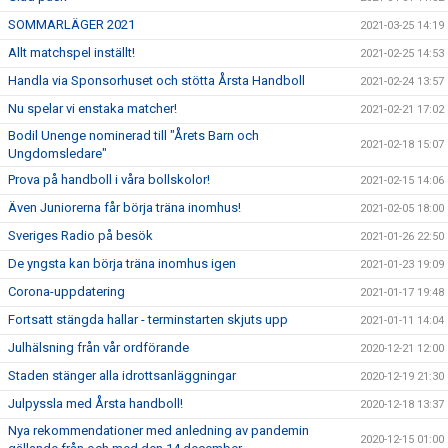
SOMMARLÄGER 2021
2021-03-25 14:19
Allt matchspel inställt!
2021-02-25 14:53
Handla via Sponsorhuset och stötta Årsta Handboll
2021-02-24 13:57
Nu spelar vi enstaka matcher!
2021-02-21 17:02
Bodil Unenge nominerad till "Årets Barn och
2021-02-18 15:07
Ungdomsledare"
Prova på handboll i våra bollskolor!
2021-02-15 14:06
Även Juniorerna får börja träna inomhus!
2021-02-05 18:00
Sveriges Radio på besök
2021-01-26 22:50
De yngsta kan börja träna inomhus igen
2021-01-23 19:09
Corona-uppdatering
2021-01-17 19:48
Fortsatt stängda hallar - terminstarten skjuts upp
2021-01-11 14:04
Julhälsning från vår ordförande
2020-12-21 12:00
Staden stänger alla idrottsanläggningar
2020-12-19 21:30
Julpyssla med Årsta handboll!
2020-12-18 13:37
Nya rekommendationer med anledning av pandemin
2020-12-15 01:00