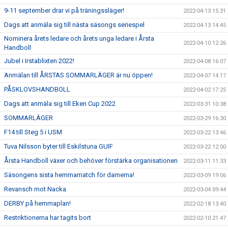
9-11 september drar vi på träningssläger!
2022-04-13 15:31
Dags att anmäla sig till nästa säsongs seriespel
2022-04-13 14:45
Nominera årets ledare och årets unga ledare i Årsta
2022-04-10 12:26
Handboll
Jubel i Irstablixten 2022!
2022-04-08 16:07
Anmälan till ÅRSTAS SOMMARLÄGER är nu öppen!
2022-04-07 14:17
PÅSKLOVSHANDBOLL
2022-04-02 17:25
Dags att anmäla sig till Eken Cup 2022
2022-03-31 10:38
SOMMARLÄGER
2022-03-29 16:30
F14 till Steg 5 i USM
2022-03-22 13:46
Tuva Nilsson byter till Eskilstuna GUIF
2022-03-22 12:00
Årsta Handboll växer och behöver förstärka organisationen
2022-03-11 11:33
Säsongens sista hemmamatch för damerna!
2022-03-09 19:06
Revansch mot Nacka
2022-03-04 09:44
DERBY på hemmaplan!
2022-02-18 13:40
Restriktionerna har tagits bort
2022-02-10 21:47