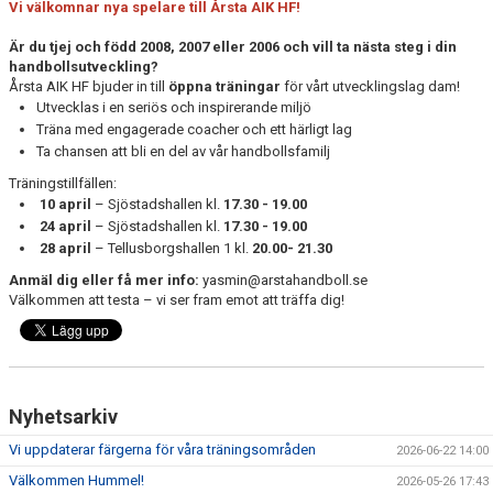
Vi välkomnar nya spelare till Årsta AIK HF!
LEDARGUIDEN
Är du tjej och född 2008, 2007 eller 2006 och vill ta nästa steg i din
handbollsutveckling?
Årsta AIK HF bjuder in till
öppna träningar
för vårt utvecklingslag dam!
Utvecklas i en seriös och inspirerande miljö
Träna med engagerade coacher och ett härligt lag
Ta chansen att bli en del av vår handbollsfamilj
Träningstillfällen:
10 april
– Sjöstadshallen kl.
17.30 - 19.00
24 april
– Sjöstadshallen kl.
17.30 - 19.00
28 april
– Tellusborgshallen 1 kl.
20.00- 21.30
Anmäl dig eller få mer info:
yasmin@arstahandboll.se
Välkommen att testa – vi ser fram emot att träffa dig!
Nyhetsarkiv
Vi uppdaterar färgerna för våra träningsområden
2026-06-22 14:00
Välkommen Hummel!
2026-05-26 17:43