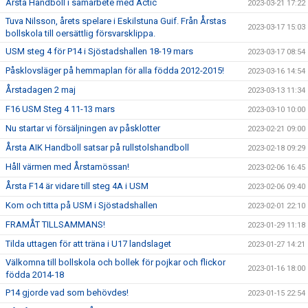
Årsta Handboll i samarbete med Actic
2023-03-21 17:22
Tuva Nilsson, årets spelare i Eskilstuna Guif. Från Årstas
2023-03-17 15:03
bollskola till oersättlig försvarsklippa.
USM steg 4 för P14 i Sjöstadshallen 18-19 mars
2023-03-17 08:54
Påsklovsläger på hemmaplan för alla födda 2012-2015!
2023-03-16 14:54
Årstadagen 2 maj
2023-03-13 11:34
F16 USM Steg 4 11-13 mars
2023-03-10 10:00
Nu startar vi försäljningen av påsklotter
2023-02-21 09:00
Årsta AIK Handboll satsar på rullstolshandboll
2023-02-18 09:29
Håll värmen med Årstamössan!
2023-02-06 16:45
Årsta F14 är vidare till steg 4A i USM
2023-02-06 09:40
Kom och titta på USM i Sjöstadshallen
2023-02-01 22:10
FRAMÅT TILLSAMMANS!
2023-01-29 11:18
Tilda uttagen för att träna i U17 landslaget
2023-01-27 14:21
Välkomna till bollskola och bollek för pojkar och flickor
2023-01-16 18:00
födda 2014-18
P14 gjorde vad som behövdes!
2023-01-15 22:54