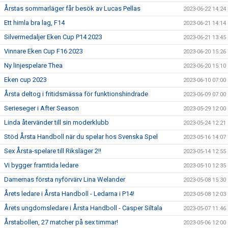
Årstas sommarläger får besök av Lucas Pellas
2023-06-22 14:24
Ett himla bra lag, F14
2023-06-21 14:14
Silvermedaljer Eken Cup P14 2023
2023-06-21 13:45
Vinnare Eken Cup F16 2023
2023-06-20 15:26
Ny linjespelare Thea
2023-06-20 15:10
Eken cup 2023
2023-06-10 07:00
Årsta deltog i fritidsmässa för funktionshindrade
2023-06-09 07:00
Serieseger i After Season
2023-05-29 12:00
Linda återvänder till sin moderklubb
2023-05-24 12:21
Stöd Årsta Handboll när du spelar hos Svenska Spel
2023-05-16 14:07
Sex Årsta-spelare till Riksläger 2!!
2023-05-14 12:55
Vi bygger framtida ledare
2023-05-10 12:35
Damernas första nyförvärv Lina Welander
2023-05-08 15:30
Årets ledare i Årsta Handboll - Ledarna i P14!
2023-05-08 12:03
Årets ungdomsledare i Årsta Handboll - Casper Siltala
2023-05-07 11:46
Årstabollen, 27 matcher på sex timmar!
2023-05-06 12:00