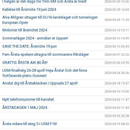
I helgen är det dags för Trim-SM och Årsta är med!
2024-05-30 10:06
Kallelse till Årsmöte 19 juni 2024
2024-05-29 16:04
Alva Ahlgren uttagen till DU16-landslaget och turneringen
2024-05-24 11:29
European Open
Motioner till årsmötet 2024
2024-05-13 10:11
Sommarläger 2024 - anmälan är öppen!
2024-05-10 14:39
SAVE THE DATE: Årsmöte 19 juni
2024-05-10 05:49
Fem Årsta-spelare uttagna till sommarens Riksläger
2024-05-07 22:25
GRATTIS ÅRSTA AIK 80 ÅR!
2024-05-04 09:39
USM-finalhelg 26-28 april! Heja Årsta! Och det finns
2024-04-24 20:26
fortfarande plats i bussen!
Anslut dig till Årstaklacken i Uppsala 27 april!
2024-04-18 19:47
2024-04-10 15:05
Nytt telefonnummer till kansliet
2024-04-02 11:47
ÅRSTADAGEN 1 MAJ 2024
2024-04-02 11:44
2024-03-26 20:28
Årsta vidare till steg 5 i USM F16!
2024-03-19 08:32