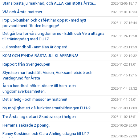
Stans bästa julmarknad, och ALLA kan stötta Årsta...
2023-12-06 18:17
VM och Årsta-matcher
2023-12-01 16:33
Pop up-butiken och caféet har öppet - med nytt
2023-11-27 16:44
provsortiment för den hungrige!
Det går bra för våra ungdomar nu - Edith och Vera uttagna
2023-11-24 19:58
till träningsdag med DU17
Jullovshandboll - anmälan är öppen!
2023-11-23 11:59
KOM OCH FYNDA BÄSTA JULKLAPPARNA!
2023-11-22 19:32
Rapport från Sverigecupen
2023-11-22 11:01
Styrelsen har fastställt Vision, Verksamhetsidé och
2023-11-15 12:15
Värdegrund för Årsta
Årsta handboll söker tränare till barn- och
2023-11-14 21:32
ungdomsverksamheten!
Det är helg - och massor av matcher!
2023-11-11 09:01
Ny möjlighet att gå funktionärsutbildningen FU1-2!
2023-11-03 17:03
Tre Årsta-lag deltar i Skadevi cup i helgen
2023-11-02 13:51
Herrarna säkrade 2 poäng!
2023-10-29 20:09
Fanny Koskinen och Clara Ahrling uttagna till U17-
2023-10-25 22:39