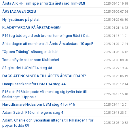
Årsta AIK HF Trim spelar för 2:a året i rad Trim-SM!
2025-05-10 19:18
ÅRSTADAGEN 2025!
2025-05-02 07:24
Ny fystränare på plats!
2025-04-29 06:30
KLÄDBYTARDAG PÅ ÅRSTADAGEN!
2025-04-21 16:23
P16 tog både guld och brons i turneringen Bäst i Öst!
2025-04-18 11:01
Sista dagen att nominera till Årets Årstaledare: 10 april!
2025-04-07 17:24
"Öppen Träning"-säsongen är här!
2025-04-05 16:12
Tomas Ryde slutar som Klubbchef
2025-03-30 08:20
Så gick det i USM F14 steg 4A
2025-03-27 19:26
DAGS ATT NOMINERA TILL ÅRETS ÅRSTALEDARE!
2025-03-26 06:19
Hampus tankar inför USM F14 steg 4A
2025-03-20 12:14
F16 och P16 kämpade väl men tog sig tyvärr inte till
2025-03-18 15:10
finalsteget i Uppsala
Huvudtränare Niklas om USM steg 4 för F16
2025-03-14 12:01
Adam Svärd i P16 om helgens steg 4
2025-03-13 23:21
Adam, Charlie och Sebastian uttagna till Riksläger 1 för
2025-03-06 10:32
pojkar födda 09