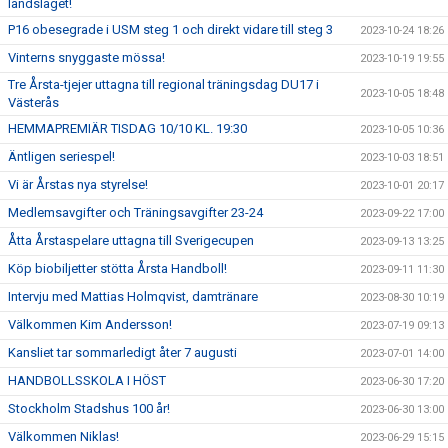
landslaget!
P16 obesegrade i USM steg 1 och direkt vidare till steg 3
2023-10-24 18:26
Vinterns snyggaste mössa!
2023-10-19 19:55
Tre Årsta-tjejer uttagna till regional träningsdag DU17 i
2023-10-05 18:48
Västerås
HEMMAPREMIÄR TISDAG 10/10 KL. 19:30
2023-10-05 10:36
Äntligen seriespel!
2023-10-03 18:51
Vi är Årstas nya styrelse!
2023-10-01 20:17
Medlemsavgifter och Träningsavgifter 23-24
2023-09-22 17:00
Åtta Årstaspelare uttagna till Sverigecupen
2023-09-13 13:25
Köp biobiljetter stötta Årsta Handboll!
2023-09-11 11:30
Intervju med Mattias Holmqvist, damtränare
2023-08-30 10:19
Välkommen Kim Andersson!
2023-07-19 09:13
Kansliet tar sommarledigt åter 7 augusti
2023-07-01 14:00
HANDBOLLSSKOLA I HÖST
2023-06-30 17:20
Stockholm Stadshus 100 år!
2023-06-30 13:00
Välkommen Niklas!
2023-06-29 15:15