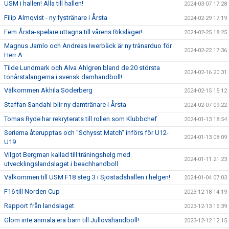
USM i hallen! Alla till hallen!
2024-03-07 17:28
Filip Almqvist - ny fystränare i Årsta
2024-02-29 17:19
Fem Årsta-spelare uttagna till vårens Riksläger!
2024-02-25 18:25
Magnus Jarnlo och Andreas Iwerbäck är ny tränarduo för
2024-02-22 17:36
Herr A
Tilde Lundmark och Alva Ahlgren bland de 20 största
2024-02-16 20:31
tonårstalangerna i svensk damhandboll!
Välkommen Akhila Söderberg
2024-02-15 15:12
Staffan Sandahl blir ny damtränare i Årsta
2024-02-07 09:22
Tomas Ryde har rekryterats till rollen som Klubbchef
2024-01-13 18:54
Serierna återupptas och "Schysst Match" införs för U12-
2024-01-13 08:09
U19
Vilgot Bergman kallad till träningshelg med
2024-01-11 21:23
utvecklingslandslaget i beachhandboll
Välkommen till USM F18 steg 3 i Sjöstadshallen i helgen!
2024-01-04 07:03
F16 till Norden Cup
2023-12-18 14:19
Rapport från landslaget
2023-12-13 16:39
Glöm inte anmäla era barn till Jullovshandboll!
2023-12-12 12:15