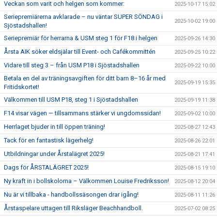
Veckan som varit och helgen som kommer:
2025-10-17 15:02
Seriepremiärerna avklarade – nu väntar SUPER SÖNDAG i
2025-10-02 19:00
Sjöstadshallen!
Seriepremiär för herrarna & USM steg 1 för F18 i helgen
2025-09-26 14:30
Årsta AIK söker eldsjälar till Event- och Cafékommittén
2025-09-25 10:22
Vidare till steg 3 – från USM P18 i Sjöstadshallen
2025-09-22 10:00
Betala en del av träningsavgiften för ditt barn 8–16 år med
2025-09-19 15:35
Fritidskortet!
Välkommen till USM P18, steg 1 i Sjöstadshallen
2025-09-19 11:38
F14 visar vägen — tillsammans stärker vi ungdomssidan!
2025-09-02 10:00
Herrlaget bjuder in till öppen träning!
2025-08-27 12:43
Tack för en fantastisk lägerhelg!
2025-08-26 22:01
Utbildningar under Årstalägret 2025!
2025-08-21 17:41
Dags för ÅRSTALÄGRET 2025!
2025-08-15 19:10
Ny kraft in i bollskolorna – Välkommen Louise Fredriksson!
2025-08-12 20:04
Nu är vi tillbaka - handbollssäsongen drar igång!
2025-08-11 11:26
Årstaspelare uttagen till Riksläger Beachhandboll.
2025-07-02 08:25