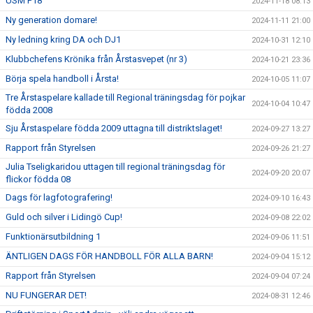
USM P18
2024-11-18 08:13
Ny generation domare!
2024-11-11 21:00
Ny ledning kring DA och DJ1
2024-10-31 12:10
Klubbchefens Krönika från Årstasvepet (nr 3)
2024-10-21 23:36
Börja spela handboll i Årsta!
2024-10-05 11:07
Tre Årstaspelare kallade till Regional träningsdag för pojkar
2024-10-04 10:47
födda 2008
Sju Årstaspelare födda 2009 uttagna till distriktslaget!
2024-09-27 13:27
Rapport från Styrelsen
2024-09-26 21:27
Julia Tseligkaridou uttagen till regional träningsdag för
2024-09-20 20:07
flickor födda 08
Dags för lagfotografering!
2024-09-10 16:43
Guld och silver i Lidingö Cup!
2024-09-08 22:02
Funktionärsutbildning 1
2024-09-06 11:51
ÄNTLIGEN DAGS FÖR HANDBOLL FÖR ALLA BARN!
2024-09-04 15:12
Rapport från Styrelsen
2024-09-04 07:24
NU FUNGERAR DET!
2024-08-31 12:46