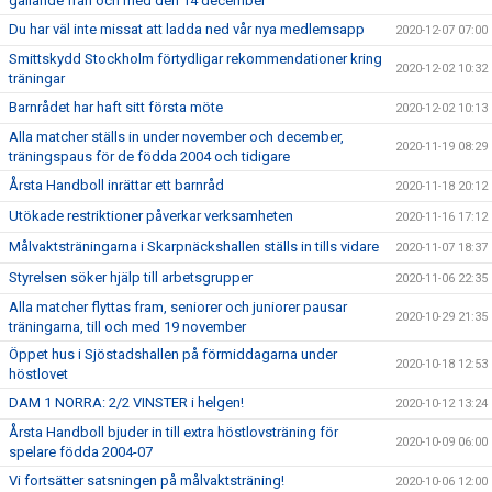
gällande från och med den 14 december
Du har väl inte missat att ladda ned vår nya medlemsapp
2020-12-07 07:00
Smittskydd Stockholm förtydligar rekommendationer kring
2020-12-02 10:32
träningar
Barnrådet har haft sitt första möte
2020-12-02 10:13
Alla matcher ställs in under november och december,
2020-11-19 08:29
träningspaus för de födda 2004 och tidigare
Årsta Handboll inrättar ett barnråd
2020-11-18 20:12
Utökade restriktioner påverkar verksamheten
2020-11-16 17:12
Målvaktsträningarna i Skarpnäckshallen ställs in tills vidare
2020-11-07 18:37
Styrelsen söker hjälp till arbetsgrupper
2020-11-06 22:35
Alla matcher flyttas fram, seniorer och juniorer pausar
2020-10-29 21:35
träningarna, till och med 19 november
Öppet hus i Sjöstadshallen på förmiddagarna under
2020-10-18 12:53
höstlovet
DAM 1 NORRA: 2/2 VINSTER i helgen!
2020-10-12 13:24
Årsta Handboll bjuder in till extra höstlovsträning för
2020-10-09 06:00
spelare födda 2004-07
Vi fortsätter satsningen på målvaktsträning!
2020-10-06 12:00