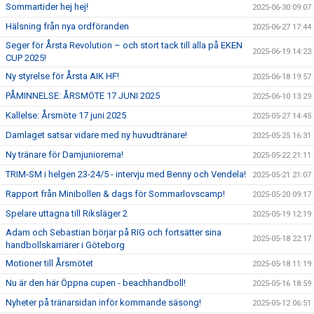
Sommartider hej hej!
2025-06-30 09:07
Hälsning från nya ordföranden
2025-06-27 17:44
Seger för Årsta Revolution – och stort tack till alla på EKEN
2025-06-19 14:23
CUP 2025!
Ny styrelse för Årsta AIK HF!
2025-06-18 19:57
PÅMINNELSE: ÅRSMÖTE 17 JUNI 2025
2025-06-10 13:29
Kallelse: Årsmöte 17 juni 2025
2025-05-27 14:45
Damlaget satsar vidare med ny huvudtränare!
2025-05-25 16:31
Ny tränare för Damjuniorerna!
2025-05-22 21:11
TRIM-SM i helgen 23-24/5 - intervju med Benny och Vendela!
2025-05-21 21:07
Rapport från Minibollen & dags för Sommarlovscamp!
2025-05-20 09:17
Spelare uttagna till Riksläger 2
2025-05-19 12:19
Adam och Sebastian börjar på RIG och fortsätter sina
2025-05-18 22:17
handbollskarriärer i Göteborg
Motioner till Årsmötet
2025-05-18 11:19
Nu är den här Öppna cupen - beachhandboll!
2025-05-16 18:59
Nyheter på tränarsidan inför kommande säsong!
2025-05-12 06:51