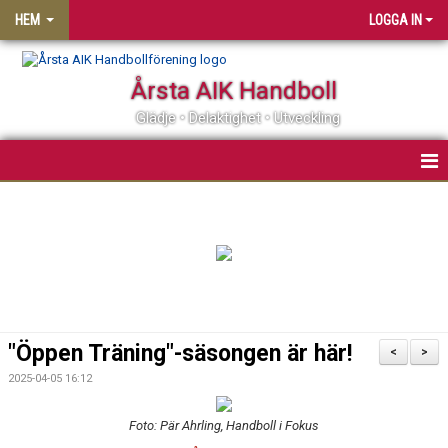
HEM
LOGGA IN
Årsta AIK Handboll
Glädje • Delaktighet • Utveckling
OM ÅRSTA AIK HF
MATCHER
KALENDER
MEDLEMSSKAP
"Öppen Träning"-säsongen är här!
<
>
KLUBBSHOP
2025-04-05 16:12
PARTNER
Foto: Pär Ahrling, Handboll i Fokus