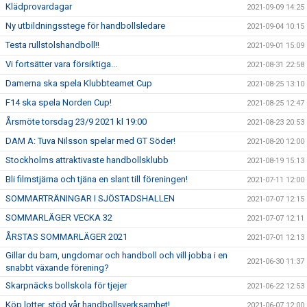
Klädprovardagar
2021-09-09 14:25
Ny utbildningsstege för handbollsledare
2021-09-04 10:15
Testa rullstolshandboll!!
2021-09-01 15:09
Vi fortsätter vara försiktiga...
2021-08-31 22:58
Damerna ska spela Klubbteamet Cup
2021-08-25 13:10
F14 ska spela Norden Cup!
2021-08-25 12:47
Årsmöte torsdag 23/9 2021 kl 19:00
2021-08-23 20:53
DAM A: Tuva Nilsson spelar med GT Söder!
2021-08-20 12:00
Stockholms attraktivaste handbollsklubb
2021-08-19 15:13
Bli filmstjärna och tjäna en slant till föreningen!
2021-07-11 12:00
SOMMARTRÄNINGAR I SJÖSTADSHALLEN
2021-07-07 12:15
SOMMARLÄGER VECKA 32
2021-07-07 12:11
ÅRSTAS SOMMARLÄGER 2021
2021-07-01 12:13
Gillar du barn, ungdomar och handboll och vill jobba i en
2021-06-30 11:37
snabbt växande förening?
Skarpnäcks bollskola för tjejer
2021-06-22 12:53
Köp lotter, stöd vår handbollsverksamhet!
2021-06-07 12:00