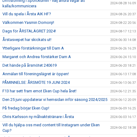
Driftstörning i SportAdmin - välj andra vägar att
2024-08-28 16:09
kalla/kommunicera
Vill du spela i Årsta AIK HF?
2024-08-26 20:37
Välkommen Yasmin Domonji!
2024-08-22 20:56
Dags för ÅRSTALÄGRET 2024!
2024-08-17 12:13
Årstasvepet har skickats ut!
2024-06-30 14:08
Ytterligare förstärkningar till Dam A
2024-06-26 16:29
Margaret och Andrea förstärker Dam A
2024-06-24 15:10
Det hände på årsmötet 240619
2024-06-20 18:21
Anmälan till föreningslägret är öppen!
2024-06-13 17:08
PÅMINNELSE: ÅRSMÖTE 19 JUNI 2024
2024-06-13 06:37
F13 har sett fram emot Eken Cup hela året!
2024-06-12 21:35
Den 25 juni uppdaterar vi hemsidan inför säsong 2024/2025
2024-06-12 20:09
På fredag börjar Eken Cup!
2024-06-09 16:25
Chris Karlsson ny målvaktstränare i Årsta
2024-06-03 16:17
Vill du hjälpa oss med content till Instagram under Eken
2024-06-02 18:38
Cup?