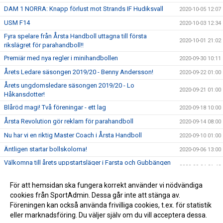
DAM 1 NORRA: Knapp förlust mot Strands IF Hudiksvall
2020-10-05 12:07
USM F14
2020-10-03 12:34
Fyra spelare från Årsta Handboll uttagna till första
2020-10-01 21:02
rikslägret för parahandboll!!
Premiär med nya regler i minihandbollen
2020-09-30 10:11
Årets Ledare säsongen 2019/20 - Benny Andersson!
2020-09-22 01:00
Årets ungdomsledare säsongen 2019/20 - Lo
2020-09-21 01:00
Håkansdotter!
Blåröd magi! Två föreningar - ett lag
2020-09-18 10:00
Årsta Revolution gör reklam för parahandboll
2020-09-14 08:00
Nu har vi en riktig Master Coach i Årsta Handboll
2020-09-10 01:00
Äntligen startar bollskolorna!
2020-09-06 13:00
Välkomna till årets uppstartsläger i Farsta och Gubbängen
2020-09-04 21:43
11-13 september
Välkomna till Årsmöte den 24 september
För att hemsidan ska fungera korrekt använder vi nödvändiga
2020-09-01 23:11
cookies från SportAdmin. Dessa går inte att stänga av.
SOMMARAKTIVITETR PÅ SKARPNÄCKSFÄLTET!
2020-06-26 16:39
Föreningen kan också använda frivilliga cookies, t.ex. för statistik
eller marknadsföring. Du väljer själv om du vill acceptera dessa.