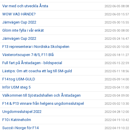
Var med och utveckla Årsta
2022-06-05 08:08
WOW VAD HÄNDE?
2022-06-03 15:57
Järnvägen Cup 2022
2022-05-30 15:55
Glöm inte fylla i vår enkät
2022-05-30 08:00
Järnvägen Cup 2022
2022-05-24 16:47
F13 representerar i Nordiska Skolspelen
2022-05-20 10:00
Västerortscupen 7-8/5, F11 Blå
2022-05-18 11:27
Full fart på Årstadagen - bildspecial
2022-05-15 22:59
Lästips: Om att coacha ett lag till SM-guld
2022-05-11 18:56
F14 tog USM-GULD
2022-05-09 14:00
Inför USM steg 5
2022-05-04 11:00
Välkommen till Sjöstadshallen och Årstadagen
2022-05-04 09:00
F14 & P13 vinnare från helgens ungdomsslutspel
2022-05-02 13:30
Ungdomsslutspel 2022
2022-04-28 12:00
F10 i Katrineholm
2022-04-19 10:42
Succé i Norge för F14
2022-04-19 10:22