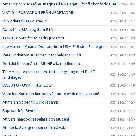
Amanda och Josefine uttagna till Riksläger 1 för flickor födda 09
2025-03-05
VIKTIG INFORMATION FRÅN SPORTADMIN
2025-02-06 10:38
P16 vidare till USM steg 4!
2025-01-13 22:17
Dags för USM steg 3 för P16!
2025-01-09 22:35
Tack alla barn för en härlig julcamp!
2025-01-07 13:03
Intervju med Yasmin Domonji inför USM F18 steg 3 i helgen
2025-01-03 19:34
Vera Lindström är laddad inför helgens USM!
2025-01-02 21:53
God Jul önskar Årsta AIK HF alla medlemmar
2024-12-23 16:49
Tilde och Josefine kallade till träningsdag med DU17-
2024-12-22 15:59
landslaget
DAGS FÖR USM F14 STEG 2!
2024-12-06 17:10
Vi tackar Karl som har varit vår praoelev den här veckan!
2024-12-06 12:52
Anmälan öppen till Jullovscamp!
2024-11-27 14:25
Rapport från Styrelsen
2024-11-26 16:14
Att vara handbollsspelare och student
2024-11-24 11:35
Att spela Sverigecupen som målvakt
2024-11-21 21:54