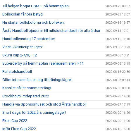
Till helgen börjar USM – på hemmaplan
2022-09-23 08:37
Bollskolan får bra betyg
2022-09-21 17:07
Nu startar bollskolorna och bolleken!
2022-09-16 19:57
Årsta Handboll bjuder in till rullstolshandboll för alla åldrar
2022-09-14 17:01
Handbollensdag 17 september
2022-09-12 11:10
Vinst i Skurucupen igen!
2022-09-06 13:23
Skuru cup 2-4/9, F12
2022-09-06 13:21
Superderby på hemmaplan i seriepremiären, F11
2022-09-06 13:15
Rullstolshandboll
2022-08-16 20:30
Glöm inte anmäla ert lag till träningslägret
2022-08-08 09:44
Kansliet håller sommarstängt
2022-06-30 09:00
Stockholm Prideparad 2022
2022-06-28 14:00
Handla via Sponsorhuset och stöd Årsta handboll
2022-06-27 17:19
Snart dags för 2022 års träningsläger!
2022-06-20 16:26
Eken Cup 2022
2022-06-20 11:00
Inför Eken Cup 2022
2022-06-16 16:00