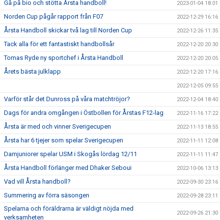
Gå på bio och stötta Årsta handboll!
2023-01-04 18:01
Norden Cup pågår rapport från F07
2022-12-29 16:16
Årsta Handboll skickar två lag till Norden Cup
2022-12-26 11:35
Tack alla för ett fantastiskt handbollsår
2022-12-20 20:30
Tomas Ryde ny sportchef i Årsta Handboll
2022-12-20 20:05
Årets bästa julklapp
2022-12-20 17:16
2022-12-05 09:55
Varför står det Dunross på våra matchtröjor?
2022-12-04 18:40
Dags för andra omgången i Östbollen för Årstas F12-lag
2022-11-16 17:22
Årsta är med och vinner Sverigecupen
2022-11-13 18:55
Årsta har 6 tjejer som spelar Sverigecupen
2022-11-11 12:08
Damjuniorer spelar USM i Skogås lördag 12/11
2022-11-11 11:47
Årsta Handboll förlänger med Dhaker Seboui
2022-10-06 13:13
Vad vill Årsta handboll?
2022-09-30 23:16
Summering av förra säsongen
2022-09-28 23:11
Spelarna och föräldrarna är väldigt nöjda med
2022-09-26 21:30
verksamheten