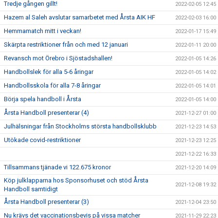
Tredje gången gillt!
2022-02-05 12:45
Hazem al Saleh avslutar samarbetet med Årsta AIK HF
2022-02-03 16:00
Hemmamatch mitt i veckan!
2022-01-17 15:49
Skärpta restriktioner från och med 12 januari
2022-01-11 20:00
Revansch mot Örebro i Sjöstadshallen!
2022-01-05 14:26
Handbollslek för alla 5-6 åringar
2022-01-05 14:02
Handbollsskola för alla 7-8 åringar
2022-01-05 14:01
Börja spela handboll i Årsta
2022-01-05 14:00
Årsta Handboll presenterar (4)
2021-12-27 01:00
Julhälsningar från Stockholms största handbollsklubb
2021-12-23 14:53
Utökade covid-restriktioner
2021-12-23 12:25
2021-12-22 16:33
Tillsammans tjänade vi 122.675 kronor
2021-12-20 14:09
Köp julklapparna hos Sponsorhuset och stöd Årsta
2021-12-08 19:32
Handboll samtidigt
Årsta Handboll presenterar (3)
2021-12-04 23:50
Nu krävs det vaccinationsbevis på vissa matcher
2021-11-29 22:23