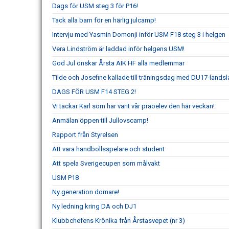
Dags för USM steg 3 för P16!
Tack alla barn för en härlig julcamp!
Intervju med Yasmin Domonji inför USM F18 steg 3 i helgen
Vera Lindström är laddad inför helgens USM!
God Jul önskar Årsta AIK HF alla medlemmar
Tilde och Josefine kallade till träningsdag med DU17-landsl
DAGS FÖR USM F14 STEG 2!
Vi tackar Karl som har varit vår praoelev den här veckan!
Anmälan öppen till Jullovscamp!
Rapport från Styrelsen
Att vara handbollsspelare och student
Att spela Sverigecupen som målvakt
USM P18
Ny generation domare!
Ny ledning kring DA och DJ1
Klubbchefens Krönika från Årstasvepet (nr 3)