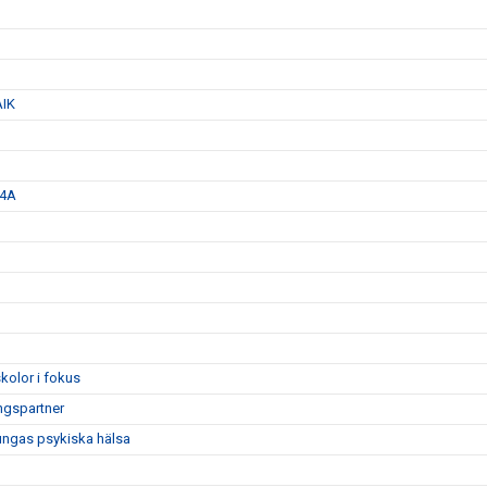
AIK
 4A
kolor i fokus
ngspartner
 ungas psykiska hälsa