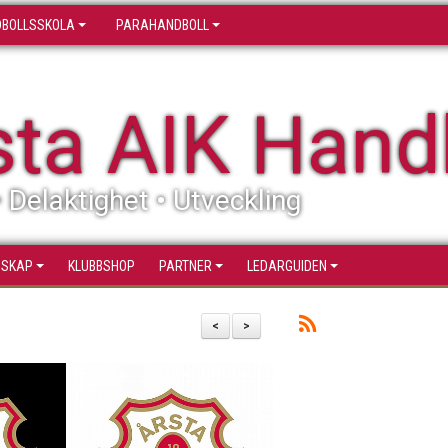
BOLLSSKOLA
PARAHANDBOLL
sta AIK Hand
• Delaktighet • Utveckling
SSKAP
KLUBBSHOP
PARTNER
LEDARGUIDEN
<
>