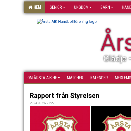
HEM
SENIOR
UNGDOM
BARN
HAND
År
Glädje 
OM ÅRSTA AIK HF
MATCHER
KALENDER
MEDLEM
Rapport från Styrelsen
2024-09-26 21:27