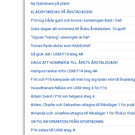
Ny fystränare på plats!
KLÄDBYTARDAG PÅ ÅRSTADAGEN!
P16 tog både guld och brons i turneringen Bäst i Öst!
Sista dagen att nominera till Årets Årstaledare: 10 april!
"Öppen Träning"-säsongen är här!
Tomas Ryde slutar som Klubbchef
Så gick det i USM F14 steg 4A
DAGS ATT NOMINERA TILL ÅRETS ÅRSTALEDARE!
Hampus tankar inför USM F14 steg 4A
F16 och P16 kämpade väl men tog sig tyvärr inte till finalste
Huvudtränare Niklas om USM steg 4 för F16
Adam Svärd i P16 om helgens steg 4
Adam, Charlie och Sebastian uttagna till Riksläger 1 för poj
Amanda och Josefine uttagna till Riksläger 1 för flickor föd
VIKTIG INFORMATION FRÅN SPORTADMIN
P16 vidare till USM steg 4!