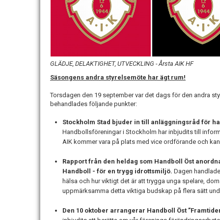
GLÄDJE, DELAKTIGHET, UTVECKLING - Årsta AIK HF
Säsongens andra styrelsemöte har ägt rum!
Torsdagen den 19 september var det dags för den andra st
behandlades följande punkter:
Stockholm Stad bjuder in till anläggningsråd för h
Handbollsföreningar i Stockholm har inbjudits till inf
AIK kommer vara på plats med vice ordförande och kans
Rapport från den heldag som Handboll Öst anordn
Handboll - för en trygg idrottsmiljö.
Dagen handlade 
hälsa och hur viktigt det är att trygga unga spelare, do
uppmärksamma detta viktiga budskap på flera sätt u
Den 10 oktober arrangerar Handboll Öst ”Framtide