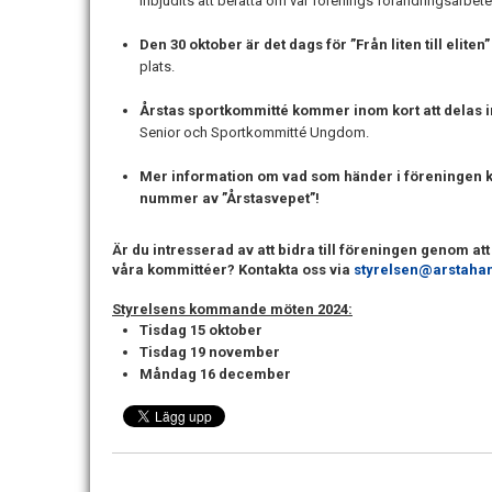
inbjudits att berätta om vår förenings förändringsarbe
Den 30 oktober är det dags för ”Från liten till eliten”
plats.
Årstas sportkommitté kommer inom kort att delas i
Senior och Sportkommitté Ungdom.
Mer information om vad som händer i föreningen
nummer av ”Årstasvepet”!
Är du intresserad av att bidra till föreningen genom att
våra kommittéer? Kontakta oss via
styrelsen@arstahan
Styrelsens kommande möten 2024:
Tisdag 15 oktober
Tisdag 19 november
Måndag 16 december