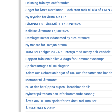
Hälsning från nya ordföranden
Seger för Årsta Revolution – och stort tack till alla på EKEN
Ny styrelse för Årsta AIK HF!
PÅMINNELSE: ÅRSMÖTE 17 JUNI 2025
Kallelse: Årsmöte 17 juni 2025
Damlaget satsar vidare med ny huvudtränare!
Ny tränare för Damjuniorerna!
TRIM-SM i helgen 23-24/5 - intervju med Benny och Vendela!
Rapport från Minibollen & dags för Sommarlovscamp!
Spelare uttagna till Riksläger 2
Adam och Sebastian börjar på RIG och fortsätter sina handb
Motioner till Årsmötet
Nu är den här Öppna cupen - beachhandboll!
Nyheter på tränarsidan inför kommande säsong!
Årsta AIK HF Trim spelar för 2:a året i rad Trim-SM!
ÅRSTADAGEN 2025!