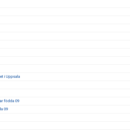
get i Uppsala
kar födda 09
da 09