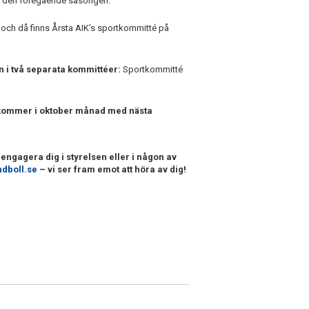
te den föregående säsongen.
och då finns Årsta AIK’s sportkommitté på
n i två separata kommittéer:
Sportkommitté
 kommer i oktober månad med nästa
 engagera dig i styrelsen eller i någon av
dboll.se
– vi ser fram emot att höra av dig!