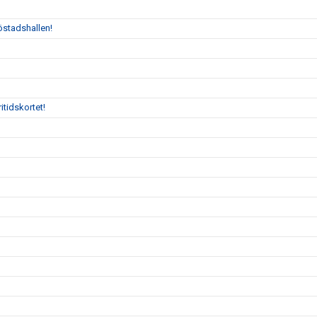
östadshallen!
itidskortet!