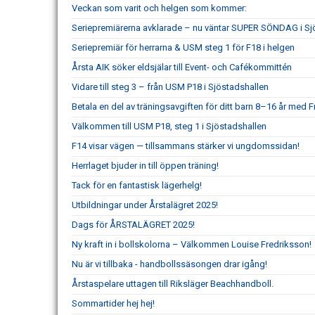
Veckan som varit och helgen som kommer:
Seriepremiärerna avklarade – nu väntar SUPER SÖNDAG i Sj
Seriepremiär för herrarna & USM steg 1 för F18 i helgen
Årsta AIK söker eldsjälar till Event- och Cafékommittén
Vidare till steg 3 – från USM P18 i Sjöstadshallen
Betala en del av träningsavgiften för ditt barn 8–16 år med Fr
Välkommen till USM P18, steg 1 i Sjöstadshallen
F14 visar vägen — tillsammans stärker vi ungdomssidan!
Herrlaget bjuder in till öppen träning!
Tack för en fantastisk lägerhelg!
Utbildningar under Årstalägret 2025!
Dags för ÅRSTALÄGRET 2025!
Ny kraft in i bollskolorna – Välkommen Louise Fredriksson!
Nu är vi tillbaka - handbollssäsongen drar igång!
Årstaspelare uttagen till Riksläger Beachhandboll.
Sommartider hej hej!