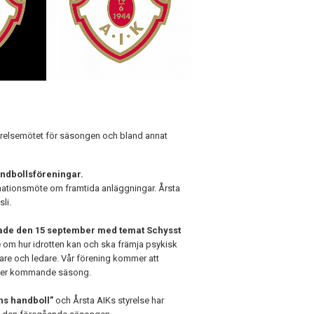
yrelsemötet för säsongen och bland annat
andbollsföreningar.
ormationsmöte om framtida anläggningar. Årsta
li.
ade den 15 september med temat Schysst
om hur idrotten kan och ska främja psykisk
mare och ledare. Vår förening kommer att
nder kommande säsong.
ns handboll”
och Årsta AIKs styrelse har