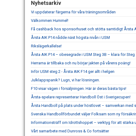
Nyhetsarkiv
Vi uppdaterar färgerna för våra träningsområden
Välkommen Hummel!
Få cashback hos sponsorhuset och stötta samtidigt Årsta 
Årsta AIK P14 nådde näst högsta nivån i USM
Rikslägerkallelse!
Årsta AIK P14 – obesegrade i USM Steg 3B – klara för Steg
Herrarna är tillbaka och nu börjar jakten på vårens poäng!
Inför USM steg 2 - Årsta AIK F14 ger allt i helgen
Julklappspanik? Lugn, vi har lösningen.
F10 visar vägen i försäljningen. Här är deras bästa tips!
Årsta-spelare representerar Handboll Öst i Sverigecupen!
Årsta Handboll på plats under höstlovet – samverkan med s
Svenska Handbollförbundet väljer Folksam som ny försäkri
Informationsträff om Idrottshoppet – verktyg för att stärka
Vårt samarbete med Dunross & Co fortsätter