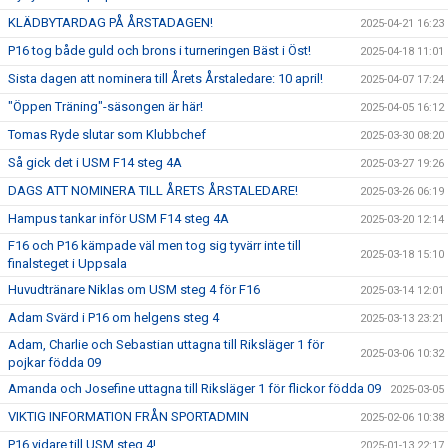
KLÄDBYTARDAG PÅ ÅRSTADAGEN!
2025-04-21 16:23
P16 tog både guld och brons i turneringen Bäst i Öst!
2025-04-18 11:01
Sista dagen att nominera till Årets Årstaledare: 10 april!
2025-04-07 17:24
"Öppen Träning"-säsongen är här!
2025-04-05 16:12
Tomas Ryde slutar som Klubbchef
2025-03-30 08:20
Så gick det i USM F14 steg 4A
2025-03-27 19:26
DAGS ATT NOMINERA TILL ÅRETS ÅRSTALEDARE!
2025-03-26 06:19
Hampus tankar inför USM F14 steg 4A
2025-03-20 12:14
F16 och P16 kämpade väl men tog sig tyvärr inte till
2025-03-18 15:10
finalsteget i Uppsala
Huvudtränare Niklas om USM steg 4 för F16
2025-03-14 12:01
Adam Svärd i P16 om helgens steg 4
2025-03-13 23:21
Adam, Charlie och Sebastian uttagna till Riksläger 1 för
2025-03-06 10:32
pojkar födda 09
Amanda och Josefine uttagna till Riksläger 1 för flickor födda 09
2025-03-05
VIKTIG INFORMATION FRÅN SPORTADMIN
2025-02-06 10:38
P16 vidare till USM steg 4!
2025-01-13 22:17