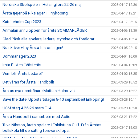
Nordiska Skolspelen i Helsingfors 22-26 maj
2023-04-17 12:36
Årsta tjejer på Riksläger 1 i Nyköping
2023-04-17 12:21
Katrineholm Cup 2023
2023-04-17 08:15
Anmälan är nu öppen för årets SOMMARLÄGER
2023-04-06 13:30
Glad Påsk alla spelare, ledare, styrelse och föräldrar
2023-04-06 13:14
Nu skriver vi ny Årsta-historia igen!
2023-04-05 22:15
Sommarläger 2023
2023-04-04 16:00
Irsta Blixten i Västerås
2023-04-04 15:09
Vem blir Årets Ledare?
2023-04-02 18:35
Det våras för Årsta Handboll!
2023-03-29 18:52
Årstas nya damtränare Mattias Holmqvist
2023-03-29 16:27
Save the date! Uppstartsläger 8-10 september! Enköping!
2023-03-28 10:11
USM steg 4 25-26 mars F14
2023-03-23 16:50
Årsta Handboll i samarbete med Actic
2023-03-21 17:22
Tuva Nilsson, årets spelare i Eskilstuna Guif. Från Årstas
2023-03-17 15:03
bollskola till oersättlig försvarsklippa.