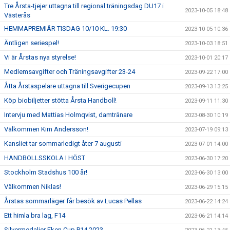
Tre Årsta-tjejer uttagna till regional träningsdag DU17 i
2023-10-05 18:48
Västerås
HEMMAPREMIÄR TISDAG 10/10 KL. 19:30
2023-10-05 10:36
Äntligen seriespel!
2023-10-03 18:51
Vi är Årstas nya styrelse!
2023-10-01 20:17
Medlemsavgifter och Träningsavgifter 23-24
2023-09-22 17:00
Åtta Årstaspelare uttagna till Sverigecupen
2023-09-13 13:25
Köp biobiljetter stötta Årsta Handboll!
2023-09-11 11:30
Intervju med Mattias Holmqvist, damtränare
2023-08-30 10:19
Välkommen Kim Andersson!
2023-07-19 09:13
Kansliet tar sommarledigt åter 7 augusti
2023-07-01 14:00
HANDBOLLSSKOLA I HÖST
2023-06-30 17:20
Stockholm Stadshus 100 år!
2023-06-30 13:00
Välkommen Niklas!
2023-06-29 15:15
Årstas sommarläger får besök av Lucas Pellas
2023-06-22 14:24
Ett himla bra lag, F14
2023-06-21 14:14
Silvermedaljer Eken Cup P14 2023