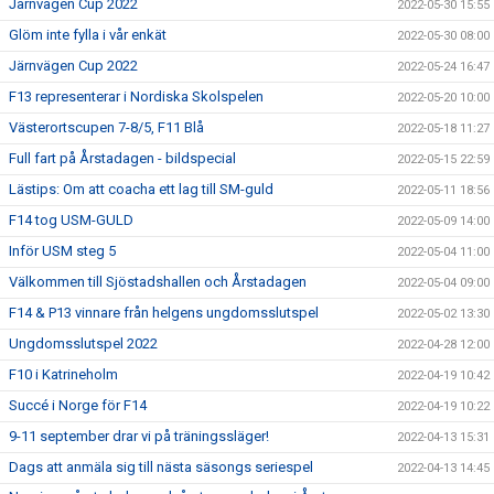
Järnvägen Cup 2022
2022-05-30 15:55
Glöm inte fylla i vår enkät
2022-05-30 08:00
Järnvägen Cup 2022
2022-05-24 16:47
F13 representerar i Nordiska Skolspelen
2022-05-20 10:00
Västerortscupen 7-8/5, F11 Blå
2022-05-18 11:27
Full fart på Årstadagen - bildspecial
2022-05-15 22:59
Lästips: Om att coacha ett lag till SM-guld
2022-05-11 18:56
F14 tog USM-GULD
2022-05-09 14:00
Inför USM steg 5
2022-05-04 11:00
Välkommen till Sjöstadshallen och Årstadagen
2022-05-04 09:00
F14 & P13 vinnare från helgens ungdomsslutspel
2022-05-02 13:30
Ungdomsslutspel 2022
2022-04-28 12:00
F10 i Katrineholm
2022-04-19 10:42
Succé i Norge för F14
2022-04-19 10:22
9-11 september drar vi på träningssläger!
2022-04-13 15:31
Dags att anmäla sig till nästa säsongs seriespel
2022-04-13 14:45