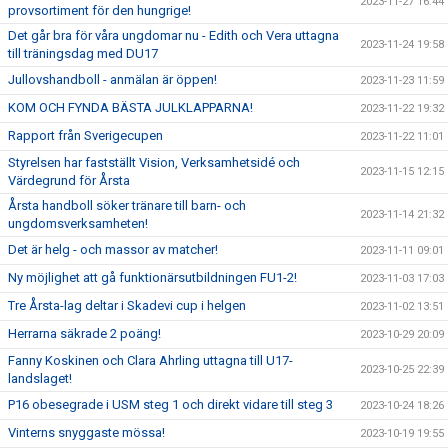
2023-11-27 16:44
provsortiment för den hungrige!
Det går bra för våra ungdomar nu - Edith och Vera uttagna
2023-11-24 19:58
till träningsdag med DU17
Jullovshandboll - anmälan är öppen!
2023-11-23 11:59
KOM OCH FYNDA BÄSTA JULKLAPPARNA!
2023-11-22 19:32
Rapport från Sverigecupen
2023-11-22 11:01
Styrelsen har fastställt Vision, Verksamhetsidé och
2023-11-15 12:15
Värdegrund för Årsta
Årsta handboll söker tränare till barn- och
2023-11-14 21:32
ungdomsverksamheten!
Det är helg - och massor av matcher!
2023-11-11 09:01
Ny möjlighet att gå funktionärsutbildningen FU1-2!
2023-11-03 17:03
Tre Årsta-lag deltar i Skadevi cup i helgen
2023-11-02 13:51
Herrarna säkrade 2 poäng!
2023-10-29 20:09
Fanny Koskinen och Clara Ahrling uttagna till U17-
2023-10-25 22:39
landslaget!
P16 obesegrade i USM steg 1 och direkt vidare till steg 3
2023-10-24 18:26
Vinterns snyggaste mössa!
2023-10-19 19:55