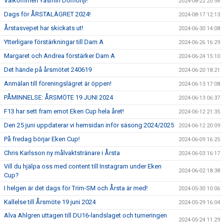
Välkommen Yasmin Domonji!
2024-08-22 20:56
Dags för ÅRSTALÄGRET 2024!
2024-08-17 12:13
Årstasvepet har skickats ut!
2024-06-30 14:08
Ytterligare förstärkningar till Dam A
2024-06-26 16:29
Margaret och Andrea förstärker Dam A
2024-06-24 15:10
Det hände på årsmötet 240619
2024-06-20 18:21
Anmälan till föreningslägret är öppen!
2024-06-13 17:08
PÅMINNELSE: ÅRSMÖTE 19 JUNI 2024
2024-06-13 06:37
F13 har sett fram emot Eken Cup hela året!
2024-06-12 21:35
Den 25 juni uppdaterar vi hemsidan inför säsong 2024/2025
2024-06-12 20:09
På fredag börjar Eken Cup!
2024-06-09 16:25
Chris Karlsson ny målvaktstränare i Årsta
2024-06-03 16:17
Vill du hjälpa oss med content till Instagram under Eken
2024-06-02 18:38
Cup?
I helgen är det dags för Trim-SM och Årsta är med!
2024-05-30 10:06
Kallelse till Årsmöte 19 juni 2024
2024-05-29 16:04
Alva Ahlgren uttagen till DU16-landslaget och turneringen
2024-05-24 11:29