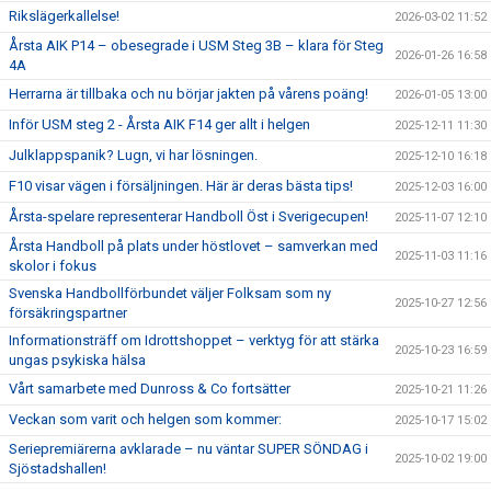
Rikslägerkallelse!
2026-03-02 11:52
Årsta AIK P14 – obesegrade i USM Steg 3B – klara för Steg
2026-01-26 16:58
4A
Herrarna är tillbaka och nu börjar jakten på vårens poäng!
2026-01-05 13:00
Inför USM steg 2 - Årsta AIK F14 ger allt i helgen
2025-12-11 11:30
Julklappspanik? Lugn, vi har lösningen.
2025-12-10 16:18
F10 visar vägen i försäljningen. Här är deras bästa tips!
2025-12-03 16:00
Årsta-spelare representerar Handboll Öst i Sverigecupen!
2025-11-07 12:10
Årsta Handboll på plats under höstlovet – samverkan med
2025-11-03 11:16
skolor i fokus
Svenska Handbollförbundet väljer Folksam som ny
2025-10-27 12:56
försäkringspartner
Informationsträff om Idrottshoppet – verktyg för att stärka
2025-10-23 16:59
ungas psykiska hälsa
Vårt samarbete med Dunross & Co fortsätter
2025-10-21 11:26
Veckan som varit och helgen som kommer:
2025-10-17 15:02
Seriepremiärerna avklarade – nu väntar SUPER SÖNDAG i
2025-10-02 19:00
Sjöstadshallen!