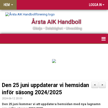
HEM
LOGGA IN
Årsta AIK Handboll
Glädje • Delaktighet • Utveckling
OM ÅRSTA AIK HF
MATCHER
KALENDER
MEDLEMSSKAP
Den 25 juni uppdaterar vi hemsidan
<
>
KLUBBSHOP
inför säsong 2024/2025
2024-06-12 20:09
PARTNER
Den 25 juni kommer vi att uppdatera hemsidan med nya lagnamn