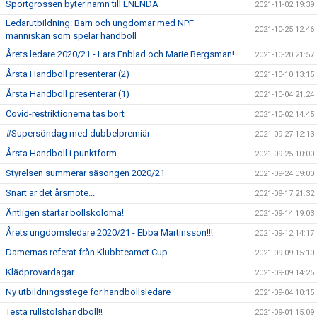
Sportgrossen byter namn till ENENDA
2021-11-02 19:39
Ledarutbildning: Barn och ungdomar med NPF –
2021-10-25 12:46
människan som spelar handboll
Årets ledare 2020/21 - Lars Enblad och Marie Bergsman!
2021-10-20 21:57
Årsta Handboll presenterar (2)
2021-10-10 13:15
Årsta Handboll presenterar (1)
2021-10-04 21:24
Covid-restriktionerna tas bort
2021-10-02 14:45
#Supersöndag med dubbelpremiär
2021-09-27 12:13
Årsta Handboll i punktform
2021-09-25 10:00
Styrelsen summerar säsongen 2020/21
2021-09-24 09:00
Snart är det årsmöte...
2021-09-17 21:32
Äntligen startar bollskolorna!
2021-09-14 19:03
Årets ungdomsledare 2020/21 - Ebba Martinsson!!!
2021-09-12 14:17
Damernas referat från Klubbteamet Cup
2021-09-09 15:10
Klädprovardagar
2021-09-09 14:25
Ny utbildningsstege för handbollsledare
2021-09-04 10:15
Testa rullstolshandboll!!
2021-09-01 15:09