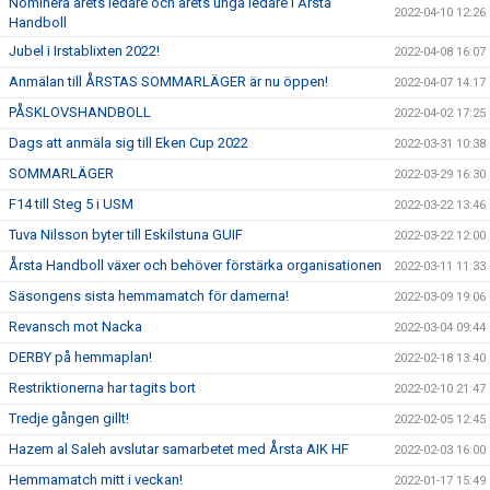
Nominera årets ledare och årets unga ledare i Årsta
2022-04-10 12:26
Handboll
Jubel i Irstablixten 2022!
2022-04-08 16:07
Anmälan till ÅRSTAS SOMMARLÄGER är nu öppen!
2022-04-07 14:17
PÅSKLOVSHANDBOLL
2022-04-02 17:25
Dags att anmäla sig till Eken Cup 2022
2022-03-31 10:38
SOMMARLÄGER
2022-03-29 16:30
F14 till Steg 5 i USM
2022-03-22 13:46
Tuva Nilsson byter till Eskilstuna GUIF
2022-03-22 12:00
Årsta Handboll växer och behöver förstärka organisationen
2022-03-11 11:33
Säsongens sista hemmamatch för damerna!
2022-03-09 19:06
Revansch mot Nacka
2022-03-04 09:44
DERBY på hemmaplan!
2022-02-18 13:40
Restriktionerna har tagits bort
2022-02-10 21:47
Tredje gången gillt!
2022-02-05 12:45
Hazem al Saleh avslutar samarbetet med Årsta AIK HF
2022-02-03 16:00
Hemmamatch mitt i veckan!
2022-01-17 15:49