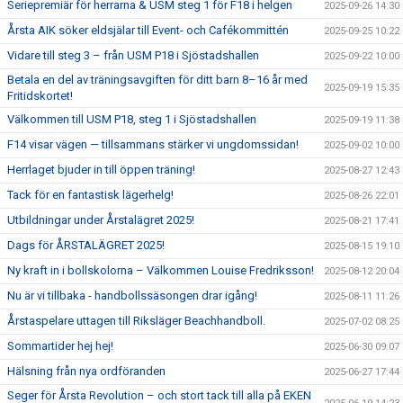
Seriepremiär för herrarna & USM steg 1 för F18 i helgen
2025-09-26 14:30
Årsta AIK söker eldsjälar till Event- och Cafékommittén
2025-09-25 10:22
Vidare till steg 3 – från USM P18 i Sjöstadshallen
2025-09-22 10:00
Betala en del av träningsavgiften för ditt barn 8–16 år med
2025-09-19 15:35
Fritidskortet!
Välkommen till USM P18, steg 1 i Sjöstadshallen
2025-09-19 11:38
F14 visar vägen — tillsammans stärker vi ungdomssidan!
2025-09-02 10:00
Herrlaget bjuder in till öppen träning!
2025-08-27 12:43
Tack för en fantastisk lägerhelg!
2025-08-26 22:01
Utbildningar under Årstalägret 2025!
2025-08-21 17:41
Dags för ÅRSTALÄGRET 2025!
2025-08-15 19:10
Ny kraft in i bollskolorna – Välkommen Louise Fredriksson!
2025-08-12 20:04
Nu är vi tillbaka - handbollssäsongen drar igång!
2025-08-11 11:26
Årstaspelare uttagen till Riksläger Beachhandboll.
2025-07-02 08:25
Sommartider hej hej!
2025-06-30 09:07
Hälsning från nya ordföranden
2025-06-27 17:44
Seger för Årsta Revolution – och stort tack till alla på EKEN