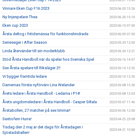
2023-06-21 13:45
Vinnare Eken Cup F16 2023
2023-06-20 15:26
Ny linjespelare Thea
2023-06-20 15:10
Eken cup 2023
2023-06-10 07:00
Årsta deltog i fritidsmässa för funktionshindrade
2023-06-09 07:00
Serieseger i After Season
2023-05-29 12:00
Linda återvänder till sin moderklubb
2023-05-24 12:21
Stöd Årsta Handboll när du spelar hos Svenska Spel
2023-05-16 14:07
Sex Årsta-spelare till Riksläger 2!!
2023-05-14 12:55
Vi bygger framtida ledare
2023-05-10 12:35
Damernas första nyförvärv Lina Welander
2023-05-08 15:30
Årets ledare i Årsta Handboll - Ledarna i P14!
2023-05-08 12:03
Årets ungdomsledare i Årsta Handboll - Casper Siltala
2023-05-07 11:46
Årstabollen, 27 matcher på sex timmar!
2023-05-06 12:00
Sextiofem Hurra!
2023-04-25 23:08
Tisdag den 2 maj är det dags för Årstadagen i
2023-04-21 10:00
Sjöstadshallen!