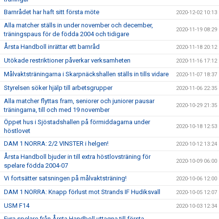
Barnrådet har haft sitt första möte
2020-12-02 10:13
Alla matcher ställs in under november och december,
2020-11-19 08:29
träningspaus för de födda 2004 och tidigare
Årsta Handboll inrättar ett barnråd
2020-11-18 20:12
Utökade restriktioner påverkar verksamheten
2020-11-16 17:12
Målvaktsträningarna i Skarpnäckshallen ställs in tills vidare
2020-11-07 18:37
Styrelsen söker hjälp till arbetsgrupper
2020-11-06 22:35
Alla matcher flyttas fram, seniorer och juniorer pausar
2020-10-29 21:35
träningarna, till och med 19 november
Öppet hus i Sjöstadshallen på förmiddagarna under
2020-10-18 12:53
höstlovet
DAM 1 NORRA: 2/2 VINSTER i helgen!
2020-10-12 13:24
Årsta Handboll bjuder in till extra höstlovsträning för
2020-10-09 06:00
spelare födda 2004-07
Vi fortsätter satsningen på målvaktsträning!
2020-10-06 12:00
DAM 1 NORRA: Knapp förlust mot Strands IF Hudiksvall
2020-10-05 12:07
USM F14
2020-10-03 12:34
Fyra spelare från Årsta Handboll uttagna till första