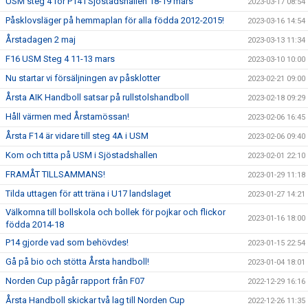
USM steg 4 för P14 i Sjöstadshallen 18-19 mars
2023-03-17 08:54
Påsklovsläger på hemmaplan för alla födda 2012-2015!
2023-03-16 14:54
Årstadagen 2 maj
2023-03-13 11:34
F16 USM Steg 4 11-13 mars
2023-03-10 10:00
Nu startar vi försäljningen av påsklotter
2023-02-21 09:00
Årsta AIK Handboll satsar på rullstolshandboll
2023-02-18 09:29
Håll värmen med Årstamössan!
2023-02-06 16:45
Årsta F14 är vidare till steg 4A i USM
2023-02-06 09:40
Kom och titta på USM i Sjöstadshallen
2023-02-01 22:10
FRAMÅT TILLSAMMANS!
2023-01-29 11:18
Tilda uttagen för att träna i U17 landslaget
2023-01-27 14:21
Välkomna till bollskola och bollek för pojkar och flickor
2023-01-16 18:00
födda 2014-18
P14 gjorde vad som behövdes!
2023-01-15 22:54
Gå på bio och stötta Årsta handboll!
2023-01-04 18:01
Norden Cup pågår rapport från F07
2022-12-29 16:16
Årsta Handboll skickar två lag till Norden Cup
2022-12-26 11:35