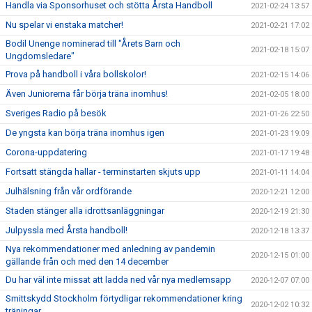
Handla via Sponsorhuset och stötta Årsta Handboll
2021-02-24 13:57
Nu spelar vi enstaka matcher!
2021-02-21 17:02
Bodil Unenge nominerad till "Årets Barn och
2021-02-18 15:07
Ungdomsledare"
Prova på handboll i våra bollskolor!
2021-02-15 14:06
Även Juniorerna får börja träna inomhus!
2021-02-05 18:00
Sveriges Radio på besök
2021-01-26 22:50
De yngsta kan börja träna inomhus igen
2021-01-23 19:09
Corona-uppdatering
2021-01-17 19:48
Fortsatt stängda hallar - terminstarten skjuts upp
2021-01-11 14:04
Julhälsning från vår ordförande
2020-12-21 12:00
Staden stänger alla idrottsanläggningar
2020-12-19 21:30
Julpyssla med Årsta handboll!
2020-12-18 13:37
Nya rekommendationer med anledning av pandemin
2020-12-15 01:00
gällande från och med den 14 december
Du har väl inte missat att ladda ned vår nya medlemsapp
2020-12-07 07:00
Smittskydd Stockholm förtydligar rekommendationer kring
2020-12-02 10:32
träningar