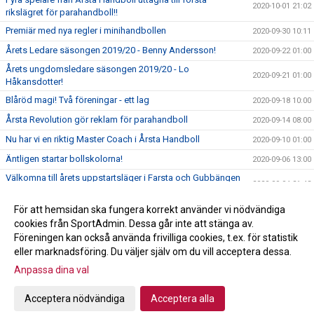
2020-10-01 21:02
rikslägret för parahandboll!!
Premiär med nya regler i minihandbollen
2020-09-30 10:11
Årets Ledare säsongen 2019/20 - Benny Andersson!
2020-09-22 01:00
Årets ungdomsledare säsongen 2019/20 - Lo
2020-09-21 01:00
Håkansdotter!
Blåröd magi! Två föreningar - ett lag
2020-09-18 10:00
Årsta Revolution gör reklam för parahandboll
2020-09-14 08:00
Nu har vi en riktig Master Coach i Årsta Handboll
2020-09-10 01:00
Äntligen startar bollskolorna!
2020-09-06 13:00
Välkomna till årets uppstartsläger i Farsta och Gubbängen
2020-09-04 21:43
11-13 september
Välkomna till Årsmöte den 24 september
För att hemsidan ska fungera korrekt använder vi nödvändiga
2020-09-01 23:11
cookies från SportAdmin. Dessa går inte att stänga av.
SOMMARAKTIVITETR PÅ SKARPNÄCKSFÄLTET!
2020-06-26 16:39
Föreningen kan också använda frivilliga cookies, t.ex. för statistik
eller marknadsföring. Du väljer själv om du vill acceptera dessa.
Anpassa dina val
Cookie-inställningar
Gå till Webbversion
Acceptera nödvändiga
Acceptera alla