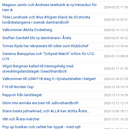
Magnus Jarnlo och Andreas Iwerbäck är ny tränarduo för
2024-02-22 17:36
Herr A
Tilde Lundmark och Alva Ahlgren bland de 20 största
2024-02-16 20:31
tonårstalangerna i svensk damhandboll!
Välkommen Akhila Söderberg
2024-02-15 15:12
Staffan Sandahl blir ny damtränare i Årsta
2024-02-07 09:22
Tomas Ryde har rekryterats till rollen som Klubbchef
2024-01-13 18:54
Serierna återupptas och "Schysst Match" införs för U12-
2024-01-13 08:09
U19
Vilgot Bergman kallad till träningshelg med
2024-01-11 21:23
utvecklingslandslaget i beachhandboll
Välkommen till USM F18 steg 3 i Sjöstadshallen i helgen!
2024-01-04 07:03
F16 till Norden Cup
2023-12-18 14:19
Rapport från landslaget
2023-12-13 16:39
Glöm inte anmäla era barn till Jullovshandboll!
2023-12-12 12:15
Stans bästa julmarknad, och ALLA kan stötta Årsta...
2023-12-06 18:17
VM och Årsta-matcher
2023-12-01 16:33
Pop up-butiken och caféet har öppet - med nytt