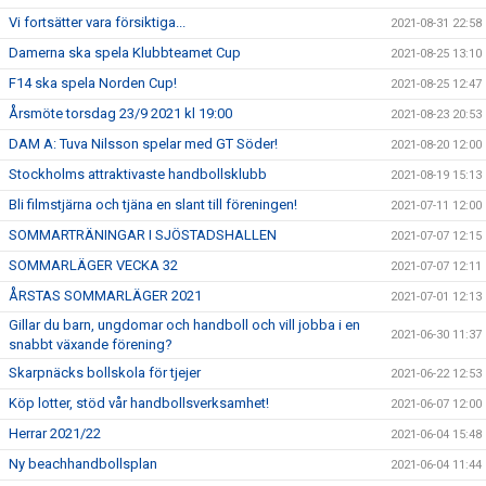
Vi fortsätter vara försiktiga...
2021-08-31 22:58
Damerna ska spela Klubbteamet Cup
2021-08-25 13:10
F14 ska spela Norden Cup!
2021-08-25 12:47
Årsmöte torsdag 23/9 2021 kl 19:00
2021-08-23 20:53
DAM A: Tuva Nilsson spelar med GT Söder!
2021-08-20 12:00
Stockholms attraktivaste handbollsklubb
2021-08-19 15:13
Bli filmstjärna och tjäna en slant till föreningen!
2021-07-11 12:00
SOMMARTRÄNINGAR I SJÖSTADSHALLEN
2021-07-07 12:15
SOMMARLÄGER VECKA 32
2021-07-07 12:11
ÅRSTAS SOMMARLÄGER 2021
2021-07-01 12:13
Gillar du barn, ungdomar och handboll och vill jobba i en
2021-06-30 11:37
snabbt växande förening?
Skarpnäcks bollskola för tjejer
2021-06-22 12:53
Köp lotter, stöd vår handbollsverksamhet!
2021-06-07 12:00
Herrar 2021/22
2021-06-04 15:48
Ny beachhandbollsplan
2021-06-04 11:44