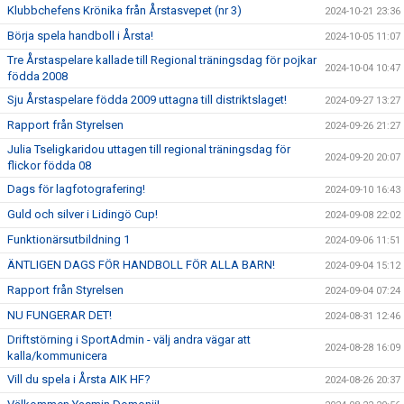
Klubbchefens Krönika från Årstasvepet (nr 3)
2024-10-21 23:36
Börja spela handboll i Årsta!
2024-10-05 11:07
Tre Årstaspelare kallade till Regional träningsdag för pojkar
2024-10-04 10:47
födda 2008
Sju Årstaspelare födda 2009 uttagna till distriktslaget!
2024-09-27 13:27
Rapport från Styrelsen
2024-09-26 21:27
Julia Tseligkaridou uttagen till regional träningsdag för
2024-09-20 20:07
flickor födda 08
Dags för lagfotografering!
2024-09-10 16:43
Guld och silver i Lidingö Cup!
2024-09-08 22:02
Funktionärsutbildning 1
2024-09-06 11:51
ÄNTLIGEN DAGS FÖR HANDBOLL FÖR ALLA BARN!
2024-09-04 15:12
Rapport från Styrelsen
2024-09-04 07:24
NU FUNGERAR DET!
2024-08-31 12:46
Driftstörning i SportAdmin - välj andra vägar att
2024-08-28 16:09
kalla/kommunicera
Vill du spela i Årsta AIK HF?
2024-08-26 20:37