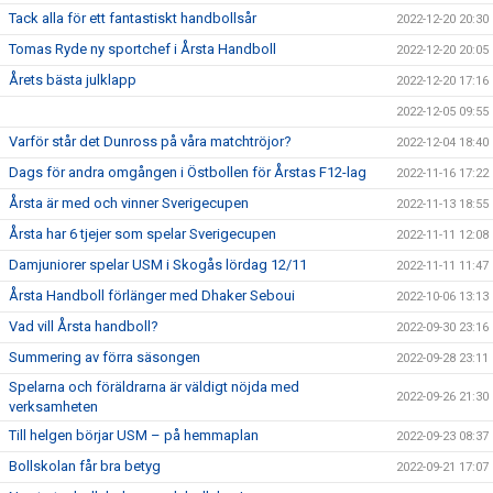
Tack alla för ett fantastiskt handbollsår
2022-12-20 20:30
Tomas Ryde ny sportchef i Årsta Handboll
2022-12-20 20:05
Årets bästa julklapp
2022-12-20 17:16
2022-12-05 09:55
Varför står det Dunross på våra matchtröjor?
2022-12-04 18:40
Dags för andra omgången i Östbollen för Årstas F12-lag
2022-11-16 17:22
Årsta är med och vinner Sverigecupen
2022-11-13 18:55
Årsta har 6 tjejer som spelar Sverigecupen
2022-11-11 12:08
Damjuniorer spelar USM i Skogås lördag 12/11
2022-11-11 11:47
Årsta Handboll förlänger med Dhaker Seboui
2022-10-06 13:13
Vad vill Årsta handboll?
2022-09-30 23:16
Summering av förra säsongen
2022-09-28 23:11
Spelarna och föräldrarna är väldigt nöjda med
2022-09-26 21:30
verksamheten
Till helgen börjar USM – på hemmaplan
2022-09-23 08:37
Bollskolan får bra betyg
2022-09-21 17:07