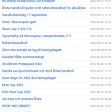
Nu startar bollskolorna och bolleken!
2022-09-16 19:57
Årsta Handboll bjuder in till rullstolshandboll för alla åldrar
2022-09-14 17:01
Handbollensdag 17 september
2022-09-12 11:10
Vinst i Skurucupen igen!
2022-09-06 13:23
Skuru cup 2-4/9, F12
2022-09-06 13:21
Superderby på hemmaplan i seriepremiären, F11
2022-09-06 13:15
Rullstolshandboll
2022-08-16 20:30
Glöm inte anmäla ert lag till träningslägret
2022-08-08 09:44
Kansliet håller sommarstängt
2022-06-30 09:00
Stockholm Prideparad 2022
2022-06-28 14:00
Handla via Sponsorhuset och stöd Årsta handboll
2022-06-27 17:19
Snart dags för 2022 års träningsläger!
2022-06-20 16:26
Eken Cup 2022
2022-06-20 11:00
Inför Eken Cup 2022
2022-06-16 16:00
Var med och utveckla Årsta
2022-06-05 08:08
WOW VAD HÄNDE?
2022-06-03 15:57