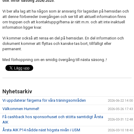
osv. inför säsong 2024/2025.
LEDARGUIDEN
Vi ber alla lag att ha någon som är ansvarig för lagsidan på hemsidan och
att denne förbereder övergången och ser till att aktuell information finns
om truppen och att kontaktuppgifterna är rätt m.m. och att inte inaktuell
information ligger kvar.
Vi kommer också att rensa en del på hemsidan. En del information och
dokument kommer att flyttas och kanske tas bort, tillfälligt eller
permanent.
Med förhoppning om en smidig övergång till nästa säsong..!
Nyhetsarkiv
Vi uppdaterar färgerna för våra träningsområden
2026-06-22 14:00
Välkommen Hummel!
2026-05-26 17:43
Få cashback hos sponsorhuset och stötta samtidigt Årsta
2026-03-31 12:48
AIK
Årsta AIK P14 nådde näst högsta nivån i USM
2026-03-10 18:40