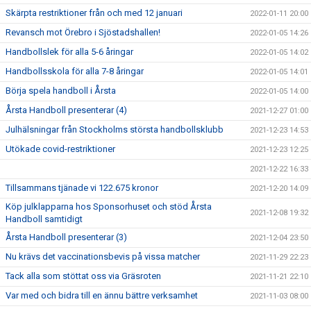
Skärpta restriktioner från och med 12 januari
2022-01-11 20:00
Revansch mot Örebro i Sjöstadshallen!
2022-01-05 14:26
Handbollslek för alla 5-6 åringar
2022-01-05 14:02
Handbollsskola för alla 7-8 åringar
2022-01-05 14:01
Börja spela handboll i Årsta
2022-01-05 14:00
Årsta Handboll presenterar (4)
2021-12-27 01:00
Julhälsningar från Stockholms största handbollsklubb
2021-12-23 14:53
Utökade covid-restriktioner
2021-12-23 12:25
2021-12-22 16:33
Tillsammans tjänade vi 122.675 kronor
2021-12-20 14:09
Köp julklapparna hos Sponsorhuset och stöd Årsta
2021-12-08 19:32
Handboll samtidigt
Årsta Handboll presenterar (3)
2021-12-04 23:50
Nu krävs det vaccinationsbevis på vissa matcher
2021-11-29 22:23
Tack alla som stöttat oss via Gräsroten
2021-11-21 22:10
Var med och bidra till en ännu bättre verksamhet
2021-11-03 08:00