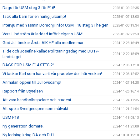
Dags för USM steg 3 för P16!
2025-01-09 22:35
Tack alla barn för en härlig julcamp!
2025-01-07 13:03
Intervju med Yasmin Domonji inför USM F18 steg 3 i helgen
2025-01-03 19:34
Vera Lindström är laddad inför helgens USM!
2025-01-02 21:53
God Jul önskar Årsta AIK HF alla medlemmar
2024-12-23 16:49
Tilde och Josefine kallade till träningsdag med DU17-
2024-12-22 15:59
landslaget
DAGS FÖR USM F14 STEG 2!
2024-12-06 17:10
Vi tackar Karl som har varit vår praoelev den här veckan!
2024-12-06 12:52
Anmälan öppen till Jullovscamp!
2024-11-27 14:25
Rapport från Styrelsen
2024-11-26 16:14
Att vara handbollsspelare och student
2024-11-24 11:35
Att spela Sverigecupen som målvakt
2024-11-21 21:54
USM P18
2024-11-18 08:13
Ny generation domare!
2024-11-11 21:00
Ny ledning kring DA och DJ1
2024-10-31 12:10