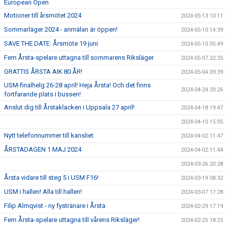
European Open
Motioner till årsmötet 2024
2024-05-13 10:11
Sommarläger 2024 - anmälan är öppen!
2024-05-10 14:39
SAVE THE DATE: Årsmöte 19 juni
2024-05-10 05:49
Fem Årsta-spelare uttagna till sommarens Riksläger
2024-05-07 22:25
GRATTIS ÅRSTA AIK 80 ÅR!
2024-05-04 09:39
USM-finalhelg 26-28 april! Heja Årsta! Och det finns
2024-04-24 20:26
fortfarande plats i bussen!
Anslut dig till Årstaklacken i Uppsala 27 april!
2024-04-18 19:47
2024-04-10 15:05
Nytt telefonnummer till kansliet
2024-04-02 11:47
ÅRSTADAGEN 1 MAJ 2024
2024-04-02 11:44
2024-03-26 20:28
Årsta vidare till steg 5 i USM F16!
2024-03-19 08:32
USM i hallen! Alla till hallen!
2024-03-07 17:28
Filip Almqvist - ny fystränare i Årsta
2024-02-29 17:19
Fem Årsta-spelare uttagna till vårens Riksläger!
2024-02-25 18:25