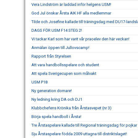
Vera Lindström är laddad inför helgens USM!
God Jul önskar Årsta AIK HF alla medlemmar
Tilde och Josefine kallade till träningsdag med DU17-landsl
DAGS FÖR USM F14 STEG 2!
Vi tackar Karl som har varit vår praoelev den här veckan!
Anmälan öppen till Jullovscamp!
Rapport från Styrelsen
Att vara handbollsspelare och student
Att spela Sverigecupen som målvakt
USM P18
Ny generation domare!
Ny ledning kring DA och DJ1
Klubbchefens Krönika från Årstasvepet (nr 3)
Börja spela handboll i Årsta!
Tre Årstaspelare kallade till Regional träningsdag för pojka
Sju Årstaspelare födda 2009 uttagna till distriktslaget!