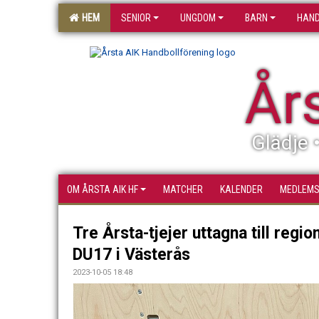
HEM
SENIOR
UNGDOM
BARN
HAND
År
Glädje 
OM ÅRSTA AIK HF
MATCHER
KALENDER
MEDLEM
Tre Årsta-tjejer uttagna till regi
DU17 i Västerås
2023-10-05 18:48