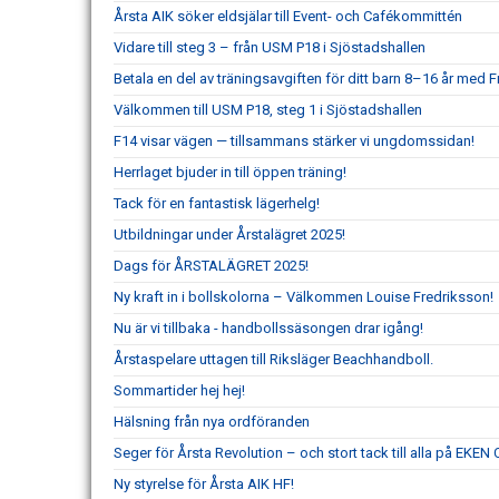
Årsta AIK söker eldsjälar till Event- och Cafékommittén
Vidare till steg 3 – från USM P18 i Sjöstadshallen
Betala en del av träningsavgiften för ditt barn 8–16 år med Fr
Välkommen till USM P18, steg 1 i Sjöstadshallen
F14 visar vägen — tillsammans stärker vi ungdomssidan!
Herrlaget bjuder in till öppen träning!
Tack för en fantastisk lägerhelg!
Utbildningar under Årstalägret 2025!
Dags för ÅRSTALÄGRET 2025!
Ny kraft in i bollskolorna – Välkommen Louise Fredriksson!
Nu är vi tillbaka - handbollssäsongen drar igång!
Årstaspelare uttagen till Riksläger Beachhandboll.
Sommartider hej hej!
Hälsning från nya ordföranden
Seger för Årsta Revolution – och stort tack till alla på EKEN
Ny styrelse för Årsta AIK HF!