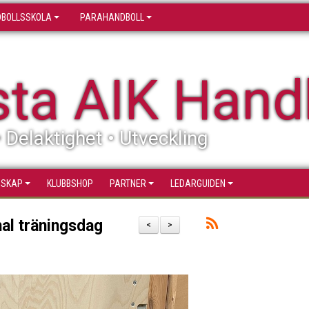
BOLLSSKOLA
PARAHANDBOLL
sta AIK Hand
• Delaktighet • Utveckling
SSKAP
KLUBBSHOP
PARTNER
LEDARGUIDEN
onal träningsdag
<
>