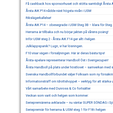
Få cashback hos sponsorhuset och stötta samtidigt Årsta 
Årsta AIK P14 nådde näst högsta nivån i USM
Rikslägerkallelse!
Årsta AIK P14 – obesegrade i USM Steg 3B – klara för Steg
Herrarna är tillbaka och nu börjar jakten på vårens poäng!
Inför USM steg 2 - Årsta AIK F14 ger allt i helgen
Julklappspanik? Lugn, vi har lösningen.
F10 visar vägen i försäljningen. Här är deras bästa tips!
Årsta-spelare representerar Handboll Öst i Sverigecupen!
Årsta Handboll på plats under höstlovet – samverkan med s
Svenska Handbollförbundet väljer Folksam som ny försäkri
Informationsträff om Idrottshoppet – verktyg för att stärka
Vårt samarbete med Dunross & Co fortsätter
Veckan som varit och helgen som kommer:
Seriepremiärerna avklarade – nu väntar SUPER SÖNDAG i Sj
Seriepremiär för herrarna & USM steg 1 för F18 i helgen