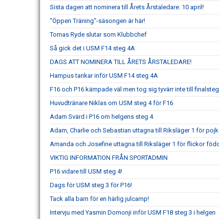
Sista dagen att nominera till Årets Årstaledare: 10 april!
"Öppen Träning"-säsongen är här!
Tomas Ryde slutar som Klubbchef
Så gick det i USM F14 steg 4A
DAGS ATT NOMINERA TILL ÅRETS ÅRSTALEDARE!
Hampus tankar inför USM F14 steg 4A
F16 och P16 kämpade väl men tog sig tyvärr inte till finalste
Huvudtränare Niklas om USM steg 4 för F16
Adam Svärd i P16 om helgens steg 4
Adam, Charlie och Sebastian uttagna till Riksläger 1 för poj
Amanda och Josefine uttagna till Riksläger 1 för flickor föd
VIKTIG INFORMATION FRÅN SPORTADMIN
P16 vidare till USM steg 4!
Dags för USM steg 3 för P16!
Tack alla barn för en härlig julcamp!
Intervju med Yasmin Domonji inför USM F18 steg 3 i helgen