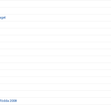
aget
r födda 2008