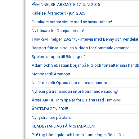
PÅMINNELSE: ÅRSMÖTE 17 JUNI 2025
Kallelse: Årsmöte 17 juni 2025
Damlaget satsar vidare med ny huvudtränare!
Ny tränare för Damjuniorerna!
TRIM-SM i helgen 23-24/5 - intervju med Benny och Vendela!
Rapport från Minibollen & dags för Sommarlovscamp!
Spelare uttagna till Riksläger 2
Adam och Sebastian börjar på RIG och fortsätter sina handb
Motioner till Årsmötet
Nu är den här Öppna cupen - beachhandboll!
Nyheter på tränarsidan inför kommande säsong!
Årsta AIK HF Trim spelar för 2:a året i rad Trim-SM!
ÅRSTADAGEN 2025!
Ny fystränare på plats!
KLÄDBYTARDAG PÅ ÅRSTADAGEN!
P16 tog både guld och brons i turneringen Bäst i Öst!