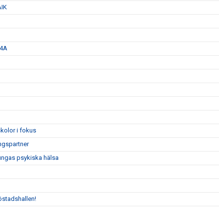
AIK
 4A
kolor i fokus
ngspartner
 ungas psykiska hälsa
östadshallen!