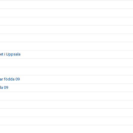
get i Uppsala
kar födda 09
da 09