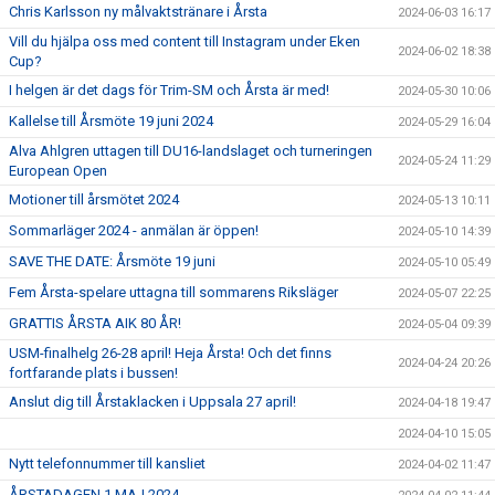
Chris Karlsson ny målvaktstränare i Årsta
2024-06-03 16:17
Vill du hjälpa oss med content till Instagram under Eken
2024-06-02 18:38
Cup?
I helgen är det dags för Trim-SM och Årsta är med!
2024-05-30 10:06
Kallelse till Årsmöte 19 juni 2024
2024-05-29 16:04
Alva Ahlgren uttagen till DU16-landslaget och turneringen
2024-05-24 11:29
European Open
Motioner till årsmötet 2024
2024-05-13 10:11
Sommarläger 2024 - anmälan är öppen!
2024-05-10 14:39
SAVE THE DATE: Årsmöte 19 juni
2024-05-10 05:49
Fem Årsta-spelare uttagna till sommarens Riksläger
2024-05-07 22:25
GRATTIS ÅRSTA AIK 80 ÅR!
2024-05-04 09:39
USM-finalhelg 26-28 april! Heja Årsta! Och det finns
2024-04-24 20:26
fortfarande plats i bussen!
Anslut dig till Årstaklacken i Uppsala 27 april!
2024-04-18 19:47
2024-04-10 15:05
Nytt telefonnummer till kansliet
2024-04-02 11:47
ÅRSTADAGEN 1 MAJ 2024