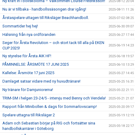
Ny kraft in i bollskolorna – Välkommen Louise Fredriksson!
2025-08-12 20:04
Nu är vi tillbaka - handbollssäsongen drar igång!
2025-08-11 11:26
Årstaspelare uttagen till Riksläger Beachhandboll.
2025-07-02 08:25
Sommartider hej hej!
2025-06-30 09:07
Hälsning från nya ordföranden
2025-06-27 17:44
Seger för Årsta Revolution – och stort tack till alla på EKEN
2025-06-19 14:23
CUP 2025!
Ny styrelse för Årsta AIK HF!
2025-06-18 19:57
PÅMINNELSE: ÅRSMÖTE 17 JUNI 2025
2025-06-10 13:29
Kallelse: Årsmöte 17 juni 2025
2025-05-27 14:45
Damlaget satsar vidare med ny huvudtränare!
2025-05-25 16:31
Ny tränare för Damjuniorerna!
2025-05-22 21:11
TRIM-SM i helgen 23-24/5 - intervju med Benny och Vendela!
2025-05-21 21:07
Rapport från Minibollen & dags för Sommarlovscamp!
2025-05-20 09:17
Spelare uttagna till Riksläger 2
2025-05-19 12:19
Adam och Sebastian börjar på RIG och fortsätter sina
2025-05-18 22:17
handbollskarriärer i Göteborg