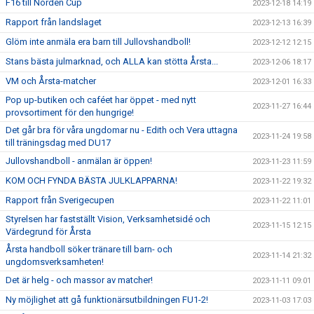
F16 till Norden Cup
2023-12-18 14:19
Rapport från landslaget
2023-12-13 16:39
Glöm inte anmäla era barn till Jullovshandboll!
2023-12-12 12:15
Stans bästa julmarknad, och ALLA kan stötta Årsta...
2023-12-06 18:17
VM och Årsta-matcher
2023-12-01 16:33
Pop up-butiken och caféet har öppet - med nytt
2023-11-27 16:44
provsortiment för den hungrige!
Det går bra för våra ungdomar nu - Edith och Vera uttagna
2023-11-24 19:58
till träningsdag med DU17
Jullovshandboll - anmälan är öppen!
2023-11-23 11:59
KOM OCH FYNDA BÄSTA JULKLAPPARNA!
2023-11-22 19:32
Rapport från Sverigecupen
2023-11-22 11:01
Styrelsen har fastställt Vision, Verksamhetsidé och
2023-11-15 12:15
Värdegrund för Årsta
Årsta handboll söker tränare till barn- och
2023-11-14 21:32
ungdomsverksamheten!
Det är helg - och massor av matcher!
2023-11-11 09:01
Ny möjlighet att gå funktionärsutbildningen FU1-2!
2023-11-03 17:03