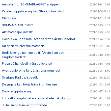
Anmälan för SOMMARLÄGRET är öppen!
2021-04-14 16:04
Pandemiuppdatering från Stockholms stad
2021-04-08 08:45
Glad påsk
2021-04-01 11:32
SOMMARLÄGER 2021
2021-03-25 14:19
Allt matchspel inställt!
2021-02-25 14:53
Handla via Sponsorhuset och stötta Årsta Handboll
2021-02-24 13:57
Nu spelar vi enstaka matcher!
2021-02-21 17:02
Bodil Unenge nominerad till "Årets Barn och
2021-02-18 15:07
Ungdomsledare"
Prova på handboll i våra bollskolor!
2021-02-15 14:06
Även Juniorerna får börja träna inomhus!
2021-02-05 18:00
Sveriges Radio på besök
2021-01-26 22:50
De yngsta kan börja träna inomhus igen
2021-01-23 19:09
Corona-uppdatering
2021-01-17 19:48
Fortsatt stängda hallar - terminstarten skjuts upp
2021-01-11 14:04
Julhälsning från vår ordförande
2020-12-21 12:00