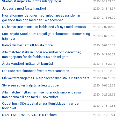
Staden stänger alla idrottsanläggningar
2020-12-19 21:30
Julpyssla med Årsta handboll!
2020-12-18 13:37
Nya rekommendationer med anledning av pandemin
2020-12-15 01:00
gällande från och med den 14 december
Du har väl inte missat att ladda ned vår nya medlemsapp
2020-12-07 07:00
Smittskydd Stockholm förtydligar rekommendationer kring
2020-12-02 10:32
träningar
Barnrådet har haft sitt första möte
2020-12-02 10:13
Alla matcher ställs in under november och december,
2020-11-19 08:29
träningspaus för de födda 2004 och tidigare
Årsta Handboll inrättar ett barnråd
2020-11-18 20:12
Utökade restriktioner påverkar verksamheten
2020-11-16 17:12
Målvaktsträningarna i Skarpnäckshallen ställs in tills vidare
2020-11-07 18:37
Styrelsen söker hjälp till arbetsgrupper
2020-11-06 22:35
Alla matcher flyttas fram, seniorer och juniorer pausar
2020-10-29 21:35
träningarna, till och med 19 november
Öppet hus i Sjöstadshallen på förmiddagarna under
2020-10-18 12:53
höstlovet
DAM 1 NORRA: 2/2 VINSTER i helgen!
2020-10-12 13:24