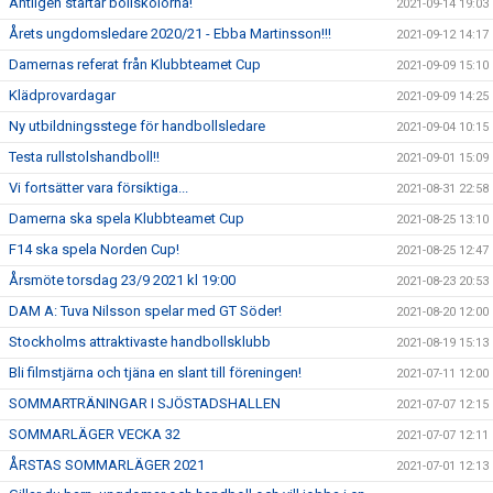
Äntligen startar bollskolorna!
2021-09-14 19:03
Årets ungdomsledare 2020/21 - Ebba Martinsson!!!
2021-09-12 14:17
Damernas referat från Klubbteamet Cup
2021-09-09 15:10
Klädprovardagar
2021-09-09 14:25
Ny utbildningsstege för handbollsledare
2021-09-04 10:15
Testa rullstolshandboll!!
2021-09-01 15:09
Vi fortsätter vara försiktiga...
2021-08-31 22:58
Damerna ska spela Klubbteamet Cup
2021-08-25 13:10
F14 ska spela Norden Cup!
2021-08-25 12:47
Årsmöte torsdag 23/9 2021 kl 19:00
2021-08-23 20:53
DAM A: Tuva Nilsson spelar med GT Söder!
2021-08-20 12:00
Stockholms attraktivaste handbollsklubb
2021-08-19 15:13
Bli filmstjärna och tjäna en slant till föreningen!
2021-07-11 12:00
SOMMARTRÄNINGAR I SJÖSTADSHALLEN
2021-07-07 12:15
SOMMARLÄGER VECKA 32
2021-07-07 12:11
ÅRSTAS SOMMARLÄGER 2021
2021-07-01 12:13