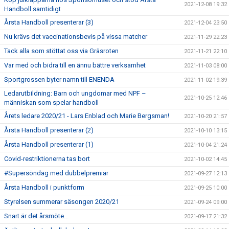
2021-12-08 19:32
Handboll samtidigt
Årsta Handboll presenterar (3)
2021-12-04 23:50
Nu krävs det vaccinationsbevis på vissa matcher
2021-11-29 22:23
Tack alla som stöttat oss via Gräsroten
2021-11-21 22:10
Var med och bidra till en ännu bättre verksamhet
2021-11-03 08:00
Sportgrossen byter namn till ENENDA
2021-11-02 19:39
Ledarutbildning: Barn och ungdomar med NPF –
2021-10-25 12:46
människan som spelar handboll
Årets ledare 2020/21 - Lars Enblad och Marie Bergsman!
2021-10-20 21:57
Årsta Handboll presenterar (2)
2021-10-10 13:15
Årsta Handboll presenterar (1)
2021-10-04 21:24
Covid-restriktionerna tas bort
2021-10-02 14:45
#Supersöndag med dubbelpremiär
2021-09-27 12:13
Årsta Handboll i punktform
2021-09-25 10:00
Styrelsen summerar säsongen 2020/21
2021-09-24 09:00
Snart är det årsmöte...
2021-09-17 21:32