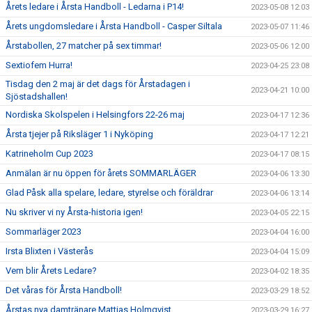
Årets ledare i Årsta Handboll - Ledarna i P14!
2023-05-08 12:03
Årets ungdomsledare i Årsta Handboll - Casper Siltala
2023-05-07 11:46
Årstabollen, 27 matcher på sex timmar!
2023-05-06 12:00
Sextiofem Hurra!
2023-04-25 23:08
Tisdag den 2 maj är det dags för Årstadagen i
2023-04-21 10:00
Sjöstadshallen!
Nordiska Skolspelen i Helsingfors 22-26 maj
2023-04-17 12:36
Årsta tjejer på Riksläger 1 i Nyköping
2023-04-17 12:21
Katrineholm Cup 2023
2023-04-17 08:15
Anmälan är nu öppen för årets SOMMARLÄGER
2023-04-06 13:30
Glad Påsk alla spelare, ledare, styrelse och föräldrar
2023-04-06 13:14
Nu skriver vi ny Årsta-historia igen!
2023-04-05 22:15
Sommarläger 2023
2023-04-04 16:00
Irsta Blixten i Västerås
2023-04-04 15:09
Vem blir Årets Ledare?
2023-04-02 18:35
Det våras för Årsta Handboll!
2023-03-29 18:52
Årstas nya damtränare Mattias Holmqvist
2023-03-29 16:27