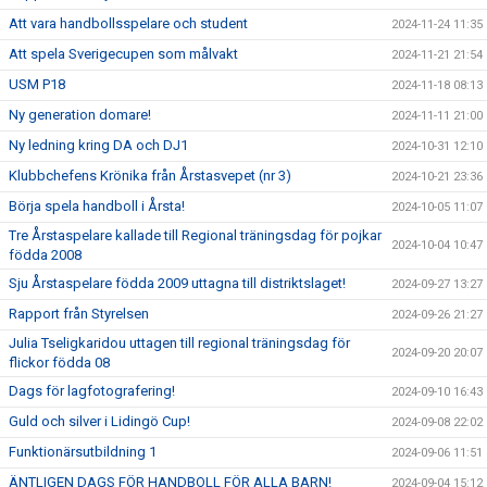
Att vara handbollsspelare och student
2024-11-24 11:35
Att spela Sverigecupen som målvakt
2024-11-21 21:54
USM P18
2024-11-18 08:13
Ny generation domare!
2024-11-11 21:00
Ny ledning kring DA och DJ1
2024-10-31 12:10
Klubbchefens Krönika från Årstasvepet (nr 3)
2024-10-21 23:36
Börja spela handboll i Årsta!
2024-10-05 11:07
Tre Årstaspelare kallade till Regional träningsdag för pojkar
2024-10-04 10:47
födda 2008
Sju Årstaspelare födda 2009 uttagna till distriktslaget!
2024-09-27 13:27
Rapport från Styrelsen
2024-09-26 21:27
Julia Tseligkaridou uttagen till regional träningsdag för
2024-09-20 20:07
flickor födda 08
Dags för lagfotografering!
2024-09-10 16:43
Guld och silver i Lidingö Cup!
2024-09-08 22:02
Funktionärsutbildning 1
2024-09-06 11:51
ÄNTLIGEN DAGS FÖR HANDBOLL FÖR ALLA BARN!
2024-09-04 15:12