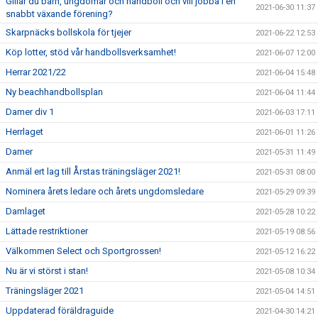
Gillar du barn, ungdomar och handboll och vill jobba i en
2021-06-30 11:37
snabbt växande förening?
Skarpnäcks bollskola för tjejer
2021-06-22 12:53
Köp lotter, stöd vår handbollsverksamhet!
2021-06-07 12:00
Herrar 2021/22
2021-06-04 15:48
Ny beachhandbollsplan
2021-06-04 11:44
Damer div 1
2021-06-03 17:11
Herrlaget
2021-06-01 11:26
Damer
2021-05-31 11:49
Anmäl ert lag till Årstas träningsläger 2021!
2021-05-31 08:00
Nominera årets ledare och årets ungdomsledare
2021-05-29 09:39
Damlaget
2021-05-28 10:22
Lättade restriktioner
2021-05-19 08:56
Välkommen Select och Sportgrossen!
2021-05-12 16:22
Nu är vi störst i stan!
2021-05-08 10:34
Träningsläger 2021
2021-05-04 14:51
Uppdaterad föräldraguide
2021-04-30 14:21