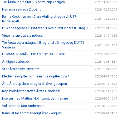
Tre Årsta-lag deltar i Skadevi cup i helgen
2023-11-02 13:51
Herrarna säkrade 2 poäng!
2023-10-29 20:09
Fanny Koskinen och Clara Ahrling uttagna till U17-
2023-10-25 22:39
landslaget!
P16 obesegrade i USM steg 1 och direkt vidare till steg 3
2023-10-24 18:26
Vinterns snyggaste mössa!
2023-10-19 19:55
Tre Årsta-tjejer uttagna till regional träningsdag DU17 i
2023-10-05 18:48
Västerås
HEMMAPREMIÄR TISDAG 10/10 KL. 19:30
2023-10-05 10:36
Äntligen seriespel!
2023-10-03 18:51
Vi är Årstas nya styrelse!
2023-10-01 20:17
Medlemsavgifter och Träningsavgifter 23-24
2023-09-22 17:00
Åtta Årstaspelare uttagna till Sverigecupen
2023-09-13 13:25
Köp biobiljetter stötta Årsta Handboll!
2023-09-11 11:30
Intervju med Mattias Holmqvist, damtränare
2023-08-30 10:19
Välkommen Kim Andersson!
2023-07-19 09:13
Kansliet tar sommarledigt åter 7 augusti
2023-07-01 14:00