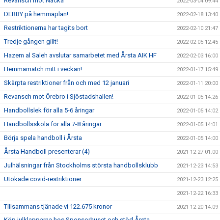
Revansch mot Nacka
2022-03-04 09:44
DERBY på hemmaplan!
2022-02-18 13:40
Restriktionerna har tagits bort
2022-02-10 21:47
Tredje gången gillt!
2022-02-05 12:45
Hazem al Saleh avslutar samarbetet med Årsta AIK HF
2022-02-03 16:00
Hemmamatch mitt i veckan!
2022-01-17 15:49
Skärpta restriktioner från och med 12 januari
2022-01-11 20:00
Revansch mot Örebro i Sjöstadshallen!
2022-01-05 14:26
Handbollslek för alla 5-6 åringar
2022-01-05 14:02
Handbollsskola för alla 7-8 åringar
2022-01-05 14:01
Börja spela handboll i Årsta
2022-01-05 14:00
Årsta Handboll presenterar (4)
2021-12-27 01:00
Julhälsningar från Stockholms största handbollsklubb
2021-12-23 14:53
Utökade covid-restriktioner
2021-12-23 12:25
2021-12-22 16:33
Tillsammans tjänade vi 122.675 kronor
2021-12-20 14:09
Köp julklapparna hos Sponsorhuset och stöd Årsta