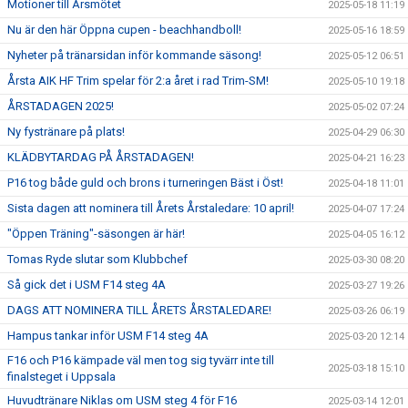
Motioner till Årsmötet
2025-05-18 11:19
Nu är den här Öppna cupen - beachhandboll!
2025-05-16 18:59
Nyheter på tränarsidan inför kommande säsong!
2025-05-12 06:51
Årsta AIK HF Trim spelar för 2:a året i rad Trim-SM!
2025-05-10 19:18
ÅRSTADAGEN 2025!
2025-05-02 07:24
Ny fystränare på plats!
2025-04-29 06:30
KLÄDBYTARDAG PÅ ÅRSTADAGEN!
2025-04-21 16:23
P16 tog både guld och brons i turneringen Bäst i Öst!
2025-04-18 11:01
Sista dagen att nominera till Årets Årstaledare: 10 april!
2025-04-07 17:24
"Öppen Träning"-säsongen är här!
2025-04-05 16:12
Tomas Ryde slutar som Klubbchef
2025-03-30 08:20
Så gick det i USM F14 steg 4A
2025-03-27 19:26
DAGS ATT NOMINERA TILL ÅRETS ÅRSTALEDARE!
2025-03-26 06:19
Hampus tankar inför USM F14 steg 4A
2025-03-20 12:14
F16 och P16 kämpade väl men tog sig tyvärr inte till
2025-03-18 15:10
finalsteget i Uppsala
Huvudtränare Niklas om USM steg 4 för F16
2025-03-14 12:01