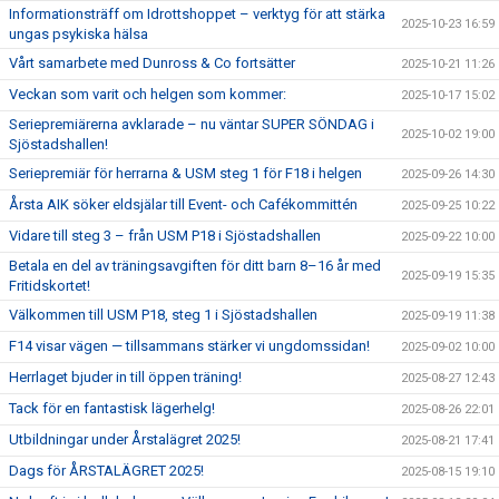
Informationsträff om Idrottshoppet – verktyg för att stärka
2025-10-23 16:59
ungas psykiska hälsa
Vårt samarbete med Dunross & Co fortsätter
2025-10-21 11:26
Veckan som varit och helgen som kommer:
2025-10-17 15:02
Seriepremiärerna avklarade – nu väntar SUPER SÖNDAG i
2025-10-02 19:00
Sjöstadshallen!
Seriepremiär för herrarna & USM steg 1 för F18 i helgen
2025-09-26 14:30
Årsta AIK söker eldsjälar till Event- och Cafékommittén
2025-09-25 10:22
Vidare till steg 3 – från USM P18 i Sjöstadshallen
2025-09-22 10:00
Betala en del av träningsavgiften för ditt barn 8–16 år med
2025-09-19 15:35
Fritidskortet!
Välkommen till USM P18, steg 1 i Sjöstadshallen
2025-09-19 11:38
F14 visar vägen — tillsammans stärker vi ungdomssidan!
2025-09-02 10:00
Herrlaget bjuder in till öppen träning!
2025-08-27 12:43
Tack för en fantastisk lägerhelg!
2025-08-26 22:01
Utbildningar under Årstalägret 2025!
2025-08-21 17:41
Dags för ÅRSTALÄGRET 2025!
2025-08-15 19:10