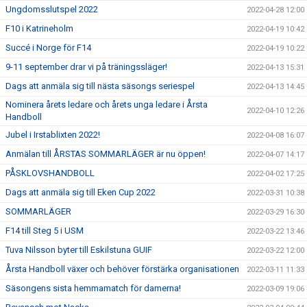
Ungdomsslutspel 2022
2022-04-28 12:00
F10 i Katrineholm
2022-04-19 10:42
Succé i Norge för F14
2022-04-19 10:22
9-11 september drar vi på träningssläger!
2022-04-13 15:31
Dags att anmäla sig till nästa säsongs seriespel
2022-04-13 14:45
Nominera årets ledare och årets unga ledare i Årsta
2022-04-10 12:26
Handboll
Jubel i Irstablixten 2022!
2022-04-08 16:07
Anmälan till ÅRSTAS SOMMARLÄGER är nu öppen!
2022-04-07 14:17
PÅSKLOVSHANDBOLL
2022-04-02 17:25
Dags att anmäla sig till Eken Cup 2022
2022-03-31 10:38
SOMMARLÄGER
2022-03-29 16:30
F14 till Steg 5 i USM
2022-03-22 13:46
Tuva Nilsson byter till Eskilstuna GUIF
2022-03-22 12:00
Årsta Handboll växer och behöver förstärka organisationen
2022-03-11 11:33
Säsongens sista hemmamatch för damerna!
2022-03-09 19:06