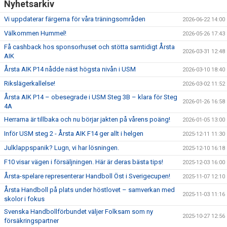
Nyhetsarkiv
Vi uppdaterar färgerna för våra träningsområden
2026-06-22 14:00
Välkommen Hummel!
2026-05-26 17:43
Få cashback hos sponsorhuset och stötta samtidigt Årsta
2026-03-31 12:48
AIK
Årsta AIK P14 nådde näst högsta nivån i USM
2026-03-10 18:40
Rikslägerkallelse!
2026-03-02 11:52
Årsta AIK P14 – obesegrade i USM Steg 3B – klara för Steg
2026-01-26 16:58
4A
Herrarna är tillbaka och nu börjar jakten på vårens poäng!
2026-01-05 13:00
Inför USM steg 2 - Årsta AIK F14 ger allt i helgen
2025-12-11 11:30
Julklappspanik? Lugn, vi har lösningen.
2025-12-10 16:18
F10 visar vägen i försäljningen. Här är deras bästa tips!
2025-12-03 16:00
Årsta-spelare representerar Handboll Öst i Sverigecupen!
2025-11-07 12:10
Årsta Handboll på plats under höstlovet – samverkan med
2025-11-03 11:16
skolor i fokus
Svenska Handbollförbundet väljer Folksam som ny
2025-10-27 12:56
försäkringspartner