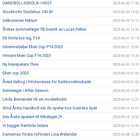
HANDBOLLSSKOLA I HÖST
2023-06-30 17:20
Stockholm Stadshus 100 år!
2023-06-30 13:00
Välkommen Niklas!
2023-06-29 15:15
Årstas sommarläger får besök av Lucas Pellas
2023-06-22 14:24
Ett himla bra lag, F14
2023-06-21 14:14
Silvermedaljer Eken Cup P14 2023
2023-06-21 13:45
Vinnare Eken Cup F16 2023
2023-06-20 15:26
Ny linjespelare Thea
2023-06-20 15:10
Eken cup 2023
2023-06-10 07:00
Årsta deltog i fritidsmässa för funktionshindrade
2023-06-09 07:00
Serieseger i After Season
2023-05-29 12:00
Linda återvänder till sin moderklubb
2023-05-24 12:21
Stöd Årsta Handboll när du spelar hos Svenska Spel
2023-05-16 14:07
Sex Årsta-spelare till Riksläger 2!!
2023-05-14 12:55
Vi bygger framtida ledare
2023-05-10 12:35
Damernas första nyförvärv Lina Welander
2023-05-08 15:30