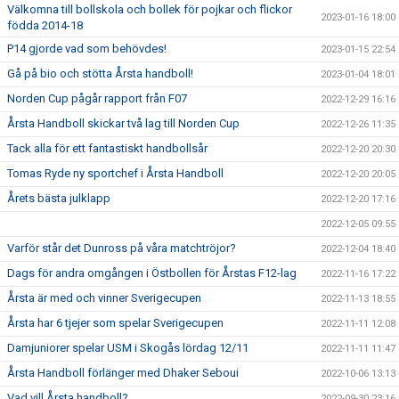
Välkomna till bollskola och bollek för pojkar och flickor
2023-01-16 18:00
födda 2014-18
P14 gjorde vad som behövdes!
2023-01-15 22:54
Gå på bio och stötta Årsta handboll!
2023-01-04 18:01
Norden Cup pågår rapport från F07
2022-12-29 16:16
Årsta Handboll skickar två lag till Norden Cup
2022-12-26 11:35
Tack alla för ett fantastiskt handbollsår
2022-12-20 20:30
Tomas Ryde ny sportchef i Årsta Handboll
2022-12-20 20:05
Årets bästa julklapp
2022-12-20 17:16
2022-12-05 09:55
Varför står det Dunross på våra matchtröjor?
2022-12-04 18:40
Dags för andra omgången i Östbollen för Årstas F12-lag
2022-11-16 17:22
Årsta är med och vinner Sverigecupen
2022-11-13 18:55
Årsta har 6 tjejer som spelar Sverigecupen
2022-11-11 12:08
Damjuniorer spelar USM i Skogås lördag 12/11
2022-11-11 11:47
Årsta Handboll förlänger med Dhaker Seboui
2022-10-06 13:13
Vad vill Årsta handboll?
2022-09-30 23:16