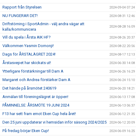
Rapport från Styrelsen
2024-09-04 07:24
NU FUNGERAR DET!
2024-08-31 12:46
Driftstörning i SportAdmin - välj andra vägar att
2024-08-28 16:09
kalla/kommunicera
Vill du spela i Årsta AIK HF?
2024-08-26 20:37
Välkommen Yasmin Domonji!
2024-08-22 20:56
Dags för ÅRSTALÄGRET 2024!
2024-08-17 12:13
Årstasvepet har skickats ut!
2024-06-30 14:08
Ytterligare förstärkningar till Dam A
2024-06-26 16:29
Margaret och Andrea förstärker Dam A
2024-06-24 15:10
Det hände på årsmötet 240619
2024-06-20 18:21
Anmälan till föreningslägret är öppen!
2024-06-13 17:08
PÅMINNELSE: ÅRSMÖTE 19 JUNI 2024
2024-06-13 06:37
F13 har sett fram emot Eken Cup hela året!
2024-06-12 21:35
Den 25 juni uppdaterar vi hemsidan inför säsong 2024/2025
2024-06-12 20:09
På fredag börjar Eken Cup!
2024-06-09 16:25