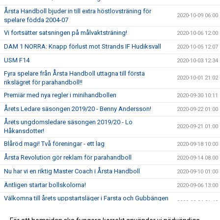
Årsta Handboll bjuder in till extra höstlovsträning för
2020-10-09 06:00
spelare födda 2004-07
Vi fortsätter satsningen på målvaktsträning!
2020-10-06 12:00
DAM 1 NORRA: Knapp förlust mot Strands IF Hudiksvall
2020-10-05 12:07
USM F14
2020-10-03 12:34
Fyra spelare från Årsta Handboll uttagna till första
2020-10-01 21:02
rikslägret för parahandboll!!
Premiär med nya regler i minihandbollen
2020-09-30 10:11
Årets Ledare säsongen 2019/20 - Benny Andersson!
2020-09-22 01:00
Årets ungdomsledare säsongen 2019/20 - Lo
2020-09-21 01:00
Håkansdotter!
Blåröd magi! Två föreningar - ett lag
2020-09-18 10:00
Årsta Revolution gör reklam för parahandboll
2020-09-14 08:00
Nu har vi en riktig Master Coach i Årsta Handboll
2020-09-10 01:00
Äntligen startar bollskolorna!
2020-09-06 13:00
Välkomna till årets uppstartsläger i Farsta och Gubbängen
2020-09-04 21:43
11-13 september
Välkomna till Årsmöte den 24 september