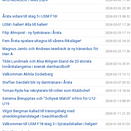
2024-04-02 11:44
2024-03-26 20:28
Årsta vidare till steg 5 i USM F16!
2024-03-19 08:32
USM i hallen! Alla till hallen!
2024-03-07 17:28
Filip Almqvist - ny fystränare i Årsta
2024-02-29 17:19
Fem Årsta-spelare uttagna till vårens Riksläger!
2024-02-25 18:25
Magnus Jarnlo och Andreas Iwerbäck är ny tränarduo för
2024-02-22 17:36
Herr A
Tilde Lundmark och Alva Ahlgren bland de 20 största
2024-02-16 20:31
tonårstalangerna i svensk damhandboll!
Välkommen Akhila Söderberg
2024-02-15 15:12
Staffan Sandahl blir ny damtränare i Årsta
2024-02-07 09:22
Tomas Ryde har rekryterats till rollen som Klubbchef
2024-01-13 18:54
Serierna återupptas och "Schysst Match" införs för U12-
2024-01-13 08:09
U19
Vilgot Bergman kallad till träningshelg med
2024-01-11 21:23
utvecklingslandslaget i beachhandboll
Välkommen till USM F18 steg 3 i Sjöstadshallen i helgen!
2024-01-04 07:03