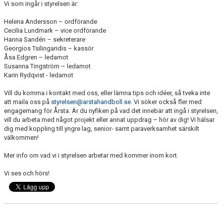
Vi som ingår i styrelsen är:
LEDARGUIDEN
Helena Andersson – ordförande
Cecilia Lundmark – vice ordförande
Hanna Sandén – sekreterare
Georgios Tsilingaridis – kassör
Åsa Edgren – ledamot
Susanna Tingström – ledamot
Karin Rydqvist - ledamot
Vill du komma i kontakt med oss, eller lämna tips och idéer, så tveka inte
att maila oss på
styrelsen@arstahandboll.se
. Vi söker också fler med
engagemang för Årsta. Är du nyfiken på vad det innebär att ingå i styrelsen,
vill du arbeta med något projekt eller annat uppdrag – hör av dig! Vi hälsar
dig med koppling till yngre lag, senior- samt paraverksamhet särskilt
välkommen!
Mer info om vad vi i styrelsen arbetar med kommer inom kort.
Vi ses och hörs!