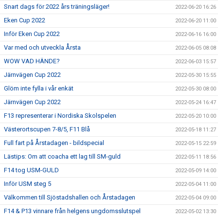
Snart dags för 2022 års träningsläger!
2022-06-20 16:26
Eken Cup 2022
2022-06-20 11:00
Inför Eken Cup 2022
2022-06-16 16:00
Var med och utveckla Årsta
2022-06-05 08:08
WOW VAD HÄNDE?
2022-06-03 15:57
Järnvägen Cup 2022
2022-05-30 15:55
Glöm inte fylla i vår enkät
2022-05-30 08:00
Järnvägen Cup 2022
2022-05-24 16:47
F13 representerar i Nordiska Skolspelen
2022-05-20 10:00
Västerortscupen 7-8/5, F11 Blå
2022-05-18 11:27
Full fart på Årstadagen - bildspecial
2022-05-15 22:59
Lästips: Om att coacha ett lag till SM-guld
2022-05-11 18:56
F14 tog USM-GULD
2022-05-09 14:00
Inför USM steg 5
2022-05-04 11:00
Välkommen till Sjöstadshallen och Årstadagen
2022-05-04 09:00
F14 & P13 vinnare från helgens ungdomsslutspel
2022-05-02 13:30