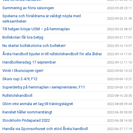
Summering av förra säsongen
2022-09-28 23:11
Spelarna och föräldrarna är väldigt nöjda med
2022-09-26 21:30
verksamheten
Till helgen börjar USM – på hemmaplan
2022-09-23 08:37
Bollskolan får bra betyg
2022-09-21 17:07
Nu startar bollskolorna och bolleken!
2022-09-16 19:57
Årsta Handboll bjuder in till rullstolshandboll för alla åldrar
2022-09-14 17:01
Handbollensdag 17 september
2022-09-12 11:10
Vinst i Skurucupen igen!
2022-09-06 13:23
Skuru cup 2-4/9, F12
2022-09-06 13:21
Superderby på hemmaplan i seriepremiären, F11
2022-09-06 13:15
Rullstolshandboll
2022-08-16 20:30
Glöm inte anmäla ert lag till träningslägret
2022-08-08 09:44
Kansliet håller sommarstängt
2022-06-30 09:00
Stockholm Prideparad 2022
2022-06-28 14:00
Handla via Sponsorhuset och stöd Årsta handboll
2022-06-27 17:19