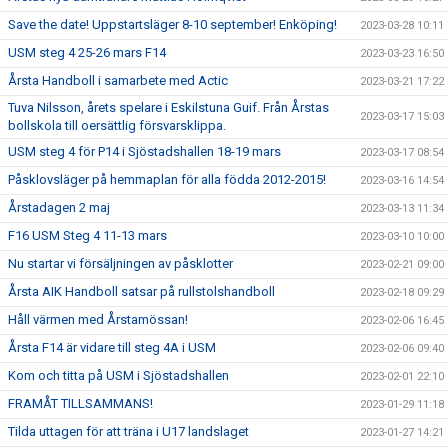
Save the date! Uppstartsläger 8-10 september! Enköping!
2023-03-28 10:11
USM steg 4 25-26 mars F14
2023-03-23 16:50
Årsta Handboll i samarbete med Actic
2023-03-21 17:22
Tuva Nilsson, årets spelare i Eskilstuna Guif. Från Årstas
2023-03-17 15:03
bollskola till oersättlig försvarsklippa.
USM steg 4 för P14 i Sjöstadshallen 18-19 mars
2023-03-17 08:54
Påsklovsläger på hemmaplan för alla födda 2012-2015!
2023-03-16 14:54
Årstadagen 2 maj
2023-03-13 11:34
F16 USM Steg 4 11-13 mars
2023-03-10 10:00
Nu startar vi försäljningen av påsklotter
2023-02-21 09:00
Årsta AIK Handboll satsar på rullstolshandboll
2023-02-18 09:29
Håll värmen med Årstamössan!
2023-02-06 16:45
Årsta F14 är vidare till steg 4A i USM
2023-02-06 09:40
Kom och titta på USM i Sjöstadshallen
2023-02-01 22:10
FRAMÅT TILLSAMMANS!
2023-01-29 11:18
Tilda uttagen för att träna i U17 landslaget
2023-01-27 14:21