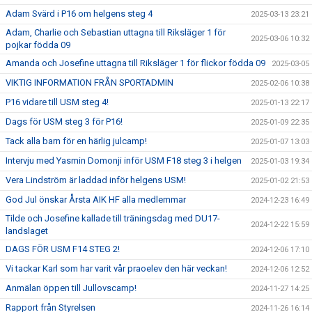
Adam Svärd i P16 om helgens steg 4
2025-03-13 23:21
Adam, Charlie och Sebastian uttagna till Riksläger 1 för
2025-03-06 10:32
pojkar födda 09
Amanda och Josefine uttagna till Riksläger 1 för flickor födda 09
2025-03-05
VIKTIG INFORMATION FRÅN SPORTADMIN
2025-02-06 10:38
P16 vidare till USM steg 4!
2025-01-13 22:17
Dags för USM steg 3 för P16!
2025-01-09 22:35
Tack alla barn för en härlig julcamp!
2025-01-07 13:03
Intervju med Yasmin Domonji inför USM F18 steg 3 i helgen
2025-01-03 19:34
Vera Lindström är laddad inför helgens USM!
2025-01-02 21:53
God Jul önskar Årsta AIK HF alla medlemmar
2024-12-23 16:49
Tilde och Josefine kallade till träningsdag med DU17-
2024-12-22 15:59
landslaget
DAGS FÖR USM F14 STEG 2!
2024-12-06 17:10
Vi tackar Karl som har varit vår praoelev den här veckan!
2024-12-06 12:52
Anmälan öppen till Jullovscamp!
2024-11-27 14:25
Rapport från Styrelsen
2024-11-26 16:14