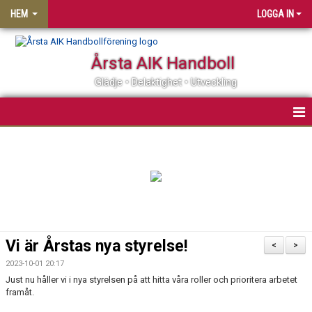
HEM
LOGGA IN
Årsta AIK Handboll
Glädje • Delaktighet • Utveckling
OM ÅRSTA AIK HF
MATCHER
KALENDER
MEDLEMSSKAP
Vi är Årstas nya styrelse!
<
>
KLUBBSHOP
2023-10-01 20:17
Just nu håller vi i nya styrelsen på att hitta våra roller och prioritera arbetet
framåt.
PARTNER