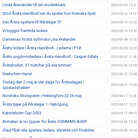
Linda återvänder till sin moderklubb
2023-05-24 12:21
Stöd Årsta Handboll när du spelar hos Svenska Spel
2023-05-16 14:07
Sex Årsta-spelare till Riksläger 2!!
2023-05-14 12:55
Vi bygger framtida ledare
2023-05-10 12:35
Damernas första nyförvärv Lina Welander
2023-05-08 15:30
Årets ledare i Årsta Handboll - Ledarna i P14!
2023-05-08 12:03
Årets ungdomsledare i Årsta Handboll - Casper Siltala
2023-05-07 11:46
Årstabollen, 27 matcher på sex timmar!
2023-05-06 12:00
Sextiofem Hurra!
2023-04-25 23:08
Tisdag den 2 maj är det dags för Årstadagen i
2023-04-21 10:00
Sjöstadshallen!
Nordiska Skolspelen i Helsingfors 22-26 maj
2023-04-17 12:36
Årsta tjejer på Riksläger 1 i Nyköping
2023-04-17 12:21
Katrineholm Cup 2023
2023-04-17 08:15
Anmälan är nu öppen för årets SOMMARLÄGER
2023-04-06 13:30
Glad Påsk alla spelare, ledare, styrelse och föräldrar
2023-04-06 13:14