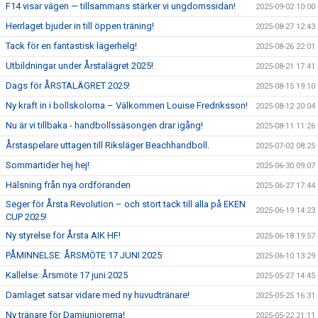
F14 visar vägen — tillsammans stärker vi ungdomssidan!
2025-09-02 10:00
Herrlaget bjuder in till öppen träning!
2025-08-27 12:43
Tack för en fantastisk lägerhelg!
2025-08-26 22:01
Utbildningar under Årstalägret 2025!
2025-08-21 17:41
Dags för ÅRSTALÄGRET 2025!
2025-08-15 19:10
Ny kraft in i bollskolorna – Välkommen Louise Fredriksson!
2025-08-12 20:04
Nu är vi tillbaka - handbollssäsongen drar igång!
2025-08-11 11:26
Årstaspelare uttagen till Riksläger Beachhandboll.
2025-07-02 08:25
Sommartider hej hej!
2025-06-30 09:07
Hälsning från nya ordföranden
2025-06-27 17:44
Seger för Årsta Revolution – och stort tack till alla på EKEN
2025-06-19 14:23
CUP 2025!
Ny styrelse för Årsta AIK HF!
2025-06-18 19:57
PÅMINNELSE: ÅRSMÖTE 17 JUNI 2025
2025-06-10 13:29
Kallelse: Årsmöte 17 juni 2025
2025-05-27 14:45
Damlaget satsar vidare med ny huvudtränare!
2025-05-25 16:31
Ny tränare för Damjuniorerna!
2025-05-22 21:11