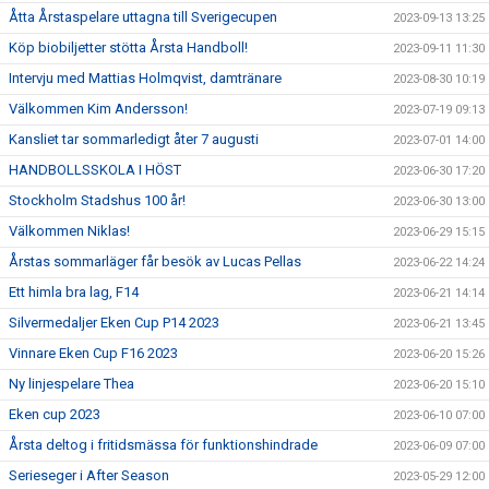
Åtta Årstaspelare uttagna till Sverigecupen
2023-09-13 13:25
Köp biobiljetter stötta Årsta Handboll!
2023-09-11 11:30
Intervju med Mattias Holmqvist, damtränare
2023-08-30 10:19
Välkommen Kim Andersson!
2023-07-19 09:13
Kansliet tar sommarledigt åter 7 augusti
2023-07-01 14:00
HANDBOLLSSKOLA I HÖST
2023-06-30 17:20
Stockholm Stadshus 100 år!
2023-06-30 13:00
Välkommen Niklas!
2023-06-29 15:15
Årstas sommarläger får besök av Lucas Pellas
2023-06-22 14:24
Ett himla bra lag, F14
2023-06-21 14:14
Silvermedaljer Eken Cup P14 2023
2023-06-21 13:45
Vinnare Eken Cup F16 2023
2023-06-20 15:26
Ny linjespelare Thea
2023-06-20 15:10
Eken cup 2023
2023-06-10 07:00
Årsta deltog i fritidsmässa för funktionshindrade
2023-06-09 07:00
Serieseger i After Season
2023-05-29 12:00