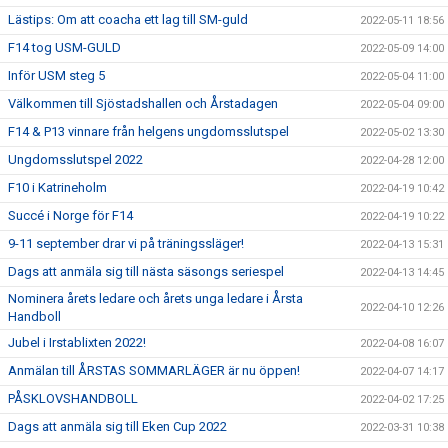
Lästips: Om att coacha ett lag till SM-guld
2022-05-11 18:56
F14 tog USM-GULD
2022-05-09 14:00
Inför USM steg 5
2022-05-04 11:00
Välkommen till Sjöstadshallen och Årstadagen
2022-05-04 09:00
F14 & P13 vinnare från helgens ungdomsslutspel
2022-05-02 13:30
Ungdomsslutspel 2022
2022-04-28 12:00
F10 i Katrineholm
2022-04-19 10:42
Succé i Norge för F14
2022-04-19 10:22
9-11 september drar vi på träningssläger!
2022-04-13 15:31
Dags att anmäla sig till nästa säsongs seriespel
2022-04-13 14:45
Nominera årets ledare och årets unga ledare i Årsta
2022-04-10 12:26
Handboll
Jubel i Irstablixten 2022!
2022-04-08 16:07
Anmälan till ÅRSTAS SOMMARLÄGER är nu öppen!
2022-04-07 14:17
PÅSKLOVSHANDBOLL
2022-04-02 17:25
Dags att anmäla sig till Eken Cup 2022
2022-03-31 10:38