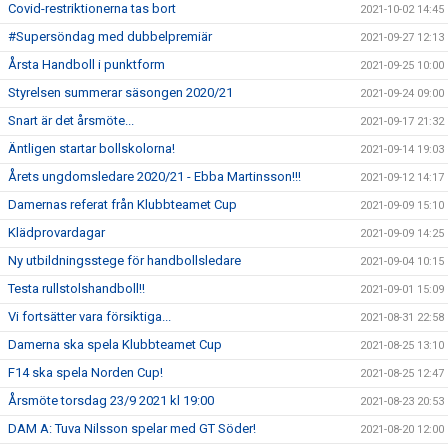
Covid-restriktionerna tas bort
2021-10-02 14:45
#Supersöndag med dubbelpremiär
2021-09-27 12:13
Årsta Handboll i punktform
2021-09-25 10:00
Styrelsen summerar säsongen 2020/21
2021-09-24 09:00
Snart är det årsmöte...
2021-09-17 21:32
Äntligen startar bollskolorna!
2021-09-14 19:03
Årets ungdomsledare 2020/21 - Ebba Martinsson!!!
2021-09-12 14:17
Damernas referat från Klubbteamet Cup
2021-09-09 15:10
Klädprovardagar
2021-09-09 14:25
Ny utbildningsstege för handbollsledare
2021-09-04 10:15
Testa rullstolshandboll!!
2021-09-01 15:09
Vi fortsätter vara försiktiga...
2021-08-31 22:58
Damerna ska spela Klubbteamet Cup
2021-08-25 13:10
F14 ska spela Norden Cup!
2021-08-25 12:47
Årsmöte torsdag 23/9 2021 kl 19:00
2021-08-23 20:53
DAM A: Tuva Nilsson spelar med GT Söder!
2021-08-20 12:00