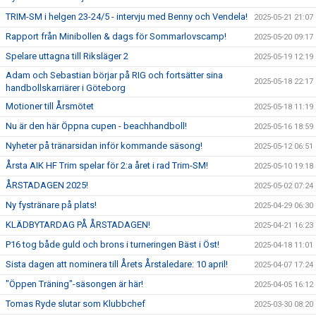
TRIM-SM i helgen 23-24/5 - intervju med Benny och Vendela!
2025-05-21 21:07
Rapport från Minibollen & dags för Sommarlovscamp!
2025-05-20 09:17
Spelare uttagna till Riksläger 2
2025-05-19 12:19
Adam och Sebastian börjar på RIG och fortsätter sina
2025-05-18 22:17
handbollskarriärer i Göteborg
Motioner till Årsmötet
2025-05-18 11:19
Nu är den här Öppna cupen - beachhandboll!
2025-05-16 18:59
Nyheter på tränarsidan inför kommande säsong!
2025-05-12 06:51
Årsta AIK HF Trim spelar för 2:a året i rad Trim-SM!
2025-05-10 19:18
ÅRSTADAGEN 2025!
2025-05-02 07:24
Ny fystränare på plats!
2025-04-29 06:30
KLÄDBYTARDAG PÅ ÅRSTADAGEN!
2025-04-21 16:23
P16 tog både guld och brons i turneringen Bäst i Öst!
2025-04-18 11:01
Sista dagen att nominera till Årets Årstaledare: 10 april!
2025-04-07 17:24
"Öppen Träning"-säsongen är här!
2025-04-05 16:12
Tomas Ryde slutar som Klubbchef
2025-03-30 08:20