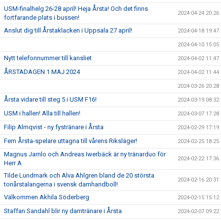
USM-finalhelg 26-28 april! Heja Årsta! Och det finns
2024-04-24 20:26
fortfarande plats i bussen!
Anslut dig till Årstaklacken i Uppsala 27 april!
2024-04-18 19:47
2024-04-10 15:05
Nytt telefonnummer till kansliet
2024-04-02 11:47
ÅRSTADAGEN 1 MAJ 2024
2024-04-02 11:44
2024-03-26 20:28
Årsta vidare till steg 5 i USM F16!
2024-03-19 08:32
USM i hallen! Alla till hallen!
2024-03-07 17:28
Filip Almqvist - ny fystränare i Årsta
2024-02-29 17:19
Fem Årsta-spelare uttagna till vårens Riksläger!
2024-02-25 18:25
Magnus Jarnlo och Andreas Iwerbäck är ny tränarduo för
2024-02-22 17:36
Herr A
Tilde Lundmark och Alva Ahlgren bland de 20 största
2024-02-16 20:31
tonårstalangerna i svensk damhandboll!
Välkommen Akhila Söderberg
2024-02-15 15:12
Staffan Sandahl blir ny damtränare i Årsta
2024-02-07 09:22