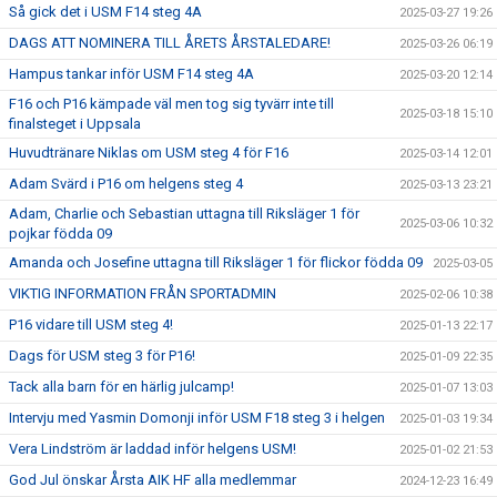
Så gick det i USM F14 steg 4A
2025-03-27 19:26
DAGS ATT NOMINERA TILL ÅRETS ÅRSTALEDARE!
2025-03-26 06:19
Hampus tankar inför USM F14 steg 4A
2025-03-20 12:14
F16 och P16 kämpade väl men tog sig tyvärr inte till
2025-03-18 15:10
finalsteget i Uppsala
Huvudtränare Niklas om USM steg 4 för F16
2025-03-14 12:01
Adam Svärd i P16 om helgens steg 4
2025-03-13 23:21
Adam, Charlie och Sebastian uttagna till Riksläger 1 för
2025-03-06 10:32
pojkar födda 09
Amanda och Josefine uttagna till Riksläger 1 för flickor födda 09
2025-03-05
VIKTIG INFORMATION FRÅN SPORTADMIN
2025-02-06 10:38
P16 vidare till USM steg 4!
2025-01-13 22:17
Dags för USM steg 3 för P16!
2025-01-09 22:35
Tack alla barn för en härlig julcamp!
2025-01-07 13:03
Intervju med Yasmin Domonji inför USM F18 steg 3 i helgen
2025-01-03 19:34
Vera Lindström är laddad inför helgens USM!
2025-01-02 21:53
God Jul önskar Årsta AIK HF alla medlemmar
2024-12-23 16:49