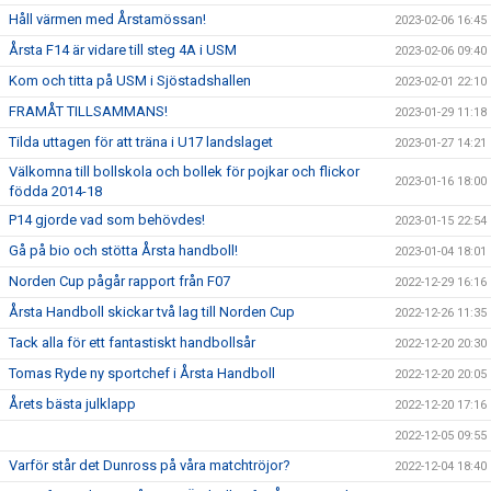
Håll värmen med Årstamössan!
2023-02-06 16:45
Årsta F14 är vidare till steg 4A i USM
2023-02-06 09:40
Kom och titta på USM i Sjöstadshallen
2023-02-01 22:10
FRAMÅT TILLSAMMANS!
2023-01-29 11:18
Tilda uttagen för att träna i U17 landslaget
2023-01-27 14:21
Välkomna till bollskola och bollek för pojkar och flickor
2023-01-16 18:00
födda 2014-18
P14 gjorde vad som behövdes!
2023-01-15 22:54
Gå på bio och stötta Årsta handboll!
2023-01-04 18:01
Norden Cup pågår rapport från F07
2022-12-29 16:16
Årsta Handboll skickar två lag till Norden Cup
2022-12-26 11:35
Tack alla för ett fantastiskt handbollsår
2022-12-20 20:30
Tomas Ryde ny sportchef i Årsta Handboll
2022-12-20 20:05
Årets bästa julklapp
2022-12-20 17:16
2022-12-05 09:55
Varför står det Dunross på våra matchtröjor?
2022-12-04 18:40