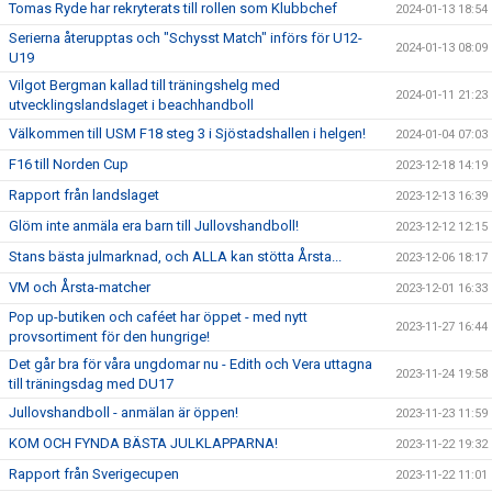
Tomas Ryde har rekryterats till rollen som Klubbchef
2024-01-13 18:54
Serierna återupptas och "Schysst Match" införs för U12-
2024-01-13 08:09
U19
Vilgot Bergman kallad till träningshelg med
2024-01-11 21:23
utvecklingslandslaget i beachhandboll
Välkommen till USM F18 steg 3 i Sjöstadshallen i helgen!
2024-01-04 07:03
F16 till Norden Cup
2023-12-18 14:19
Rapport från landslaget
2023-12-13 16:39
Glöm inte anmäla era barn till Jullovshandboll!
2023-12-12 12:15
Stans bästa julmarknad, och ALLA kan stötta Årsta...
2023-12-06 18:17
VM och Årsta-matcher
2023-12-01 16:33
Pop up-butiken och caféet har öppet - med nytt
2023-11-27 16:44
provsortiment för den hungrige!
Det går bra för våra ungdomar nu - Edith och Vera uttagna
2023-11-24 19:58
till träningsdag med DU17
Jullovshandboll - anmälan är öppen!
2023-11-23 11:59
KOM OCH FYNDA BÄSTA JULKLAPPARNA!
2023-11-22 19:32
Rapport från Sverigecupen
2023-11-22 11:01