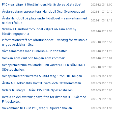
F10 visar vägen i försäljningen. Här är deras bästa tips!
2025-12-03 16:00
Årsta-spelare representerar Handboll Öst i Sverigecupen!
2025-11-07 12:10
Årsta Handboll på plats under höstlovet – samverkan med
2025-11-03 11:16
skolor i fokus
Svenska Handbollförbundet väljer Folksam som ny
2025-10-27 12:56
försäkringspartner
Informationsträff om Idrottshoppet – verktyg för att stärka
2025-10-23 16:59
ungas psykiska hälsa
Vårt samarbete med Dunross & Co fortsätter
2025-10-21 11:26
Veckan som varit och helgen som kommer:
2025-10-17 15:02
Seriepremiärerna avklarade – nu väntar SUPER SÖNDAG i
2025-10-02 19:00
Sjöstadshallen!
Seriepremiär för herrarna & USM steg 1 för F18 i helgen
2025-09-26 14:30
Årsta AIK söker eldsjälar till Event- och Cafékommittén
2025-09-25 10:22
Vidare till steg 3 – från USM P18 i Sjöstadshallen
2025-09-22 10:00
Betala en del av träningsavgiften för ditt barn 8–16 år med
2025-09-19 15:35
Fritidskortet!
Välkommen till USM P18, steg 1 i Sjöstadshallen
2025-09-19 11:38