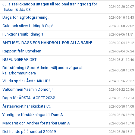
Julia Tseligkaridou uttagen till regional träningsdag för
2024-09-20 20:07
flickor födda 08
Dags för lagfotografering!
2024-09-10 16:43
Guld och silver i Lidingö Cup!
2024-09-08 22:02
Funktionärsutbildning 1
2024-09-06 11:51
ÄNTLIGEN DAGS FÖR HANDBOLL FÖR ALLA BARN!
2024-09-04 15:12
Rapport från Styrelsen
2024-09-04 07:24
NU FUNGERAR DET!
2024-08-31 12:46
Driftstörning i SportAdmin - välj andra vägar att
2024-08-28 16:09
kalla/kommunicera
Vill du spela i Årsta AIK HF?
2024-08-26 20:37
Välkommen Yasmin Domonji!
2024-08-22 20:56
Dags för ÅRSTALÄGRET 2024!
2024-08-17 12:13
Årstasvepet har skickats ut!
2024-06-30 14:08
Ytterligare förstärkningar till Dam A
2024-06-26 16:29
Margaret och Andrea förstärker Dam A
2024-06-24 15:10
Det hände på årsmötet 240619
2024-06-20 18:21