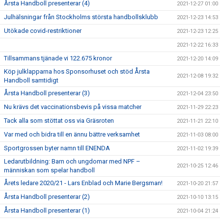
Årsta Handboll presenterar (4)
2021-12-27 01:00
Julhälsningar från Stockholms största handbollsklubb
2021-12-23 14:53
Utökade covid-restriktioner
2021-12-23 12:25
2021-12-22 16:33
Tillsammans tjänade vi 122.675 kronor
2021-12-20 14:09
Köp julklapparna hos Sponsorhuset och stöd Årsta
2021-12-08 19:32
Handboll samtidigt
Årsta Handboll presenterar (3)
2021-12-04 23:50
Nu krävs det vaccinationsbevis på vissa matcher
2021-11-29 22:23
Tack alla som stöttat oss via Gräsroten
2021-11-21 22:10
Var med och bidra till en ännu bättre verksamhet
2021-11-03 08:00
Sportgrossen byter namn till ENENDA
2021-11-02 19:39
Ledarutbildning: Barn och ungdomar med NPF –
2021-10-25 12:46
människan som spelar handboll
Årets ledare 2020/21 - Lars Enblad och Marie Bergsman!
2021-10-20 21:57
Årsta Handboll presenterar (2)
2021-10-10 13:15
Årsta Handboll presenterar (1)
2021-10-04 21:24