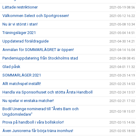
Lättade restriktioner
2021-05-19 08:56
Välkommen Select och Sportgrossen!
2021-05-12 16:22
Nu är vi störst i stan!
2021-05-08 10:34
Träningsläger 2021
2021-05-04 14:51
Uppdaterad föräldraguide
2021-04-30 14:21
Anmälan för SOMMARLÄGRET är öppen!
2021-04-14 16:04
Pandemiuppdatering från Stockholms stad
2021-04-08 08:45
Glad påsk
2021-04-01 11:32
SOMMARLÄGER 2021
2021-03-25 14:19
Allt matchspel inställt!
2021-02-25 14:53
Handla via Sponsorhuset och stötta Årsta Handboll
2021-02-24 13:57
Nu spelar vi enstaka matcher!
2021-02-21 17:02
Bodil Unenge nominerad till "Årets Barn och
2021-02-18 15:07
Ungdomsledare"
Prova på handboll i våra bollskolor!
2021-02-15 14:06
Även Juniorerna får börja träna inomhus!
2021-02-05 18:00