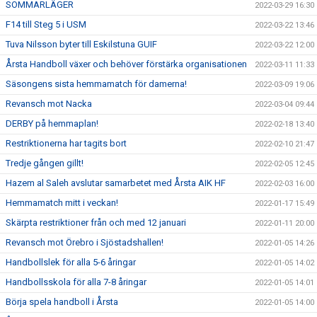
SOMMARLÄGER
2022-03-29 16:30
F14 till Steg 5 i USM
2022-03-22 13:46
Tuva Nilsson byter till Eskilstuna GUIF
2022-03-22 12:00
Årsta Handboll växer och behöver förstärka organisationen
2022-03-11 11:33
Säsongens sista hemmamatch för damerna!
2022-03-09 19:06
Revansch mot Nacka
2022-03-04 09:44
DERBY på hemmaplan!
2022-02-18 13:40
Restriktionerna har tagits bort
2022-02-10 21:47
Tredje gången gillt!
2022-02-05 12:45
Hazem al Saleh avslutar samarbetet med Årsta AIK HF
2022-02-03 16:00
Hemmamatch mitt i veckan!
2022-01-17 15:49
Skärpta restriktioner från och med 12 januari
2022-01-11 20:00
Revansch mot Örebro i Sjöstadshallen!
2022-01-05 14:26
Handbollslek för alla 5-6 åringar
2022-01-05 14:02
Handbollsskola för alla 7-8 åringar
2022-01-05 14:01
Börja spela handboll i Årsta
2022-01-05 14:00