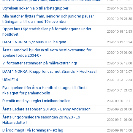
2020-11-07 18:37
Styrelsen söker hjälp till arbetsgrupper
2020-11-06 22:35
Alla matcher flyttas fram, seniorer och juniorer pausar
2020-10-29 21:35
träningarna, till och med 19 november
Öppet hus i Sjöstadshallen på förmiddagarna under
2020-10-18 12:53
höstlovet
DAM 1 NORRA: 2/2 VINSTER i helgen!
2020-10-12 13:24
Årsta Handboll bjuder in till extra höstlovsträning för
2020-10-09 06:00
spelare födda 2004-07
Vi fortsätter satsningen på målvaktsträning!
2020-10-06 12:00
DAM 1 NORRA: Knapp förlust mot Strands IF Hudiksvall
2020-10-05 12:07
USM F14
2020-10-03 12:34
Fyra spelare från Årsta Handboll uttagna till första
2020-10-01 21:02
rikslägret för parahandboll!!
Premiär med nya regler i minihandbollen
2020-09-30 10:11
Årets Ledare säsongen 2019/20 - Benny Andersson!
2020-09-22 01:00
Årets ungdomsledare säsongen 2019/20 - Lo
2020-09-21 01:00
Håkansdotter!
Blåröd magi! Två föreningar - ett lag
2020-09-18 10:00