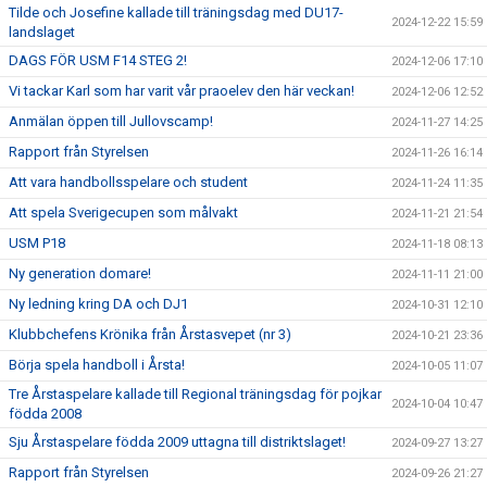
Tilde och Josefine kallade till träningsdag med DU17-
2024-12-22 15:59
landslaget
DAGS FÖR USM F14 STEG 2!
2024-12-06 17:10
Vi tackar Karl som har varit vår praoelev den här veckan!
2024-12-06 12:52
Anmälan öppen till Jullovscamp!
2024-11-27 14:25
Rapport från Styrelsen
2024-11-26 16:14
Att vara handbollsspelare och student
2024-11-24 11:35
Att spela Sverigecupen som målvakt
2024-11-21 21:54
USM P18
2024-11-18 08:13
Ny generation domare!
2024-11-11 21:00
Ny ledning kring DA och DJ1
2024-10-31 12:10
Klubbchefens Krönika från Årstasvepet (nr 3)
2024-10-21 23:36
Börja spela handboll i Årsta!
2024-10-05 11:07
Tre Årstaspelare kallade till Regional träningsdag för pojkar
2024-10-04 10:47
födda 2008
Sju Årstaspelare födda 2009 uttagna till distriktslaget!
2024-09-27 13:27
Rapport från Styrelsen
2024-09-26 21:27