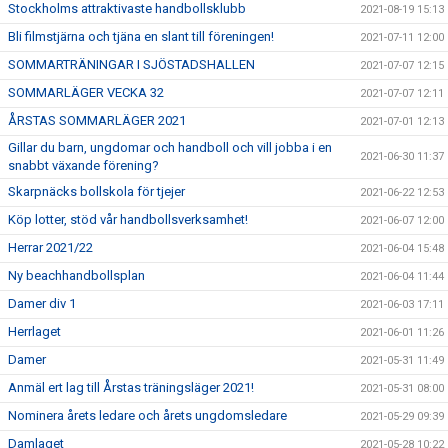
Stockholms attraktivaste handbollsklubb
2021-08-19 15:13
Bli filmstjärna och tjäna en slant till föreningen!
2021-07-11 12:00
SOMMARTRÄNINGAR I SJÖSTADSHALLEN
2021-07-07 12:15
SOMMARLÄGER VECKA 32
2021-07-07 12:11
ÅRSTAS SOMMARLÄGER 2021
2021-07-01 12:13
Gillar du barn, ungdomar och handboll och vill jobba i en
2021-06-30 11:37
snabbt växande förening?
Skarpnäcks bollskola för tjejer
2021-06-22 12:53
Köp lotter, stöd vår handbollsverksamhet!
2021-06-07 12:00
Herrar 2021/22
2021-06-04 15:48
Ny beachhandbollsplan
2021-06-04 11:44
Damer div 1
2021-06-03 17:11
Herrlaget
2021-06-01 11:26
Damer
2021-05-31 11:49
Anmäl ert lag till Årstas träningsläger 2021!
2021-05-31 08:00
Nominera årets ledare och årets ungdomsledare
2021-05-29 09:39
Damlaget
2021-05-28 10:22