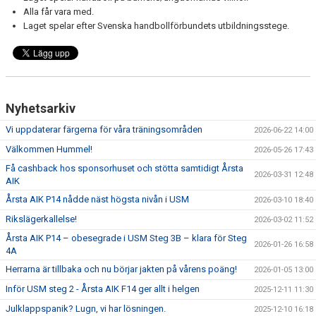
Alla får vara med.
Laget spelar efter Svenska handbollförbundets utbildningsstege.
Nyhetsarkiv
Vi uppdaterar färgerna för våra träningsområden
2026-06-22 14:00
Välkommen Hummel!
2026-05-26 17:43
Få cashback hos sponsorhuset och stötta samtidigt Årsta
2026-03-31 12:48
AIK
Årsta AIK P14 nådde näst högsta nivån i USM
2026-03-10 18:40
Rikslägerkallelse!
2026-03-02 11:52
Årsta AIK P14 – obesegrade i USM Steg 3B – klara för Steg
2026-01-26 16:58
4A
Herrarna är tillbaka och nu börjar jakten på vårens poäng!
2026-01-05 13:00
Inför USM steg 2 - Årsta AIK F14 ger allt i helgen
2025-12-11 11:30
Julklappspanik? Lugn, vi har lösningen.
2025-12-10 16:18