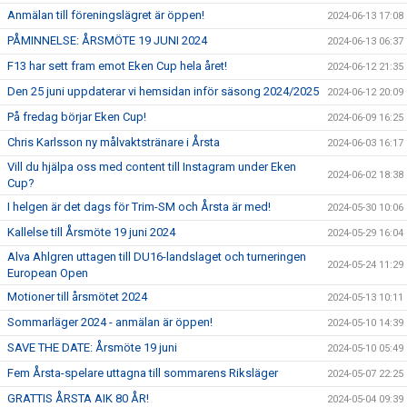
Anmälan till föreningslägret är öppen!
2024-06-13 17:08
PÅMINNELSE: ÅRSMÖTE 19 JUNI 2024
2024-06-13 06:37
F13 har sett fram emot Eken Cup hela året!
2024-06-12 21:35
Den 25 juni uppdaterar vi hemsidan inför säsong 2024/2025
2024-06-12 20:09
På fredag börjar Eken Cup!
2024-06-09 16:25
Chris Karlsson ny målvaktstränare i Årsta
2024-06-03 16:17
Vill du hjälpa oss med content till Instagram under Eken
2024-06-02 18:38
Cup?
I helgen är det dags för Trim-SM och Årsta är med!
2024-05-30 10:06
Kallelse till Årsmöte 19 juni 2024
2024-05-29 16:04
Alva Ahlgren uttagen till DU16-landslaget och turneringen
2024-05-24 11:29
European Open
Motioner till årsmötet 2024
2024-05-13 10:11
Sommarläger 2024 - anmälan är öppen!
2024-05-10 14:39
SAVE THE DATE: Årsmöte 19 juni
2024-05-10 05:49
Fem Årsta-spelare uttagna till sommarens Riksläger
2024-05-07 22:25
GRATTIS ÅRSTA AIK 80 ÅR!
2024-05-04 09:39