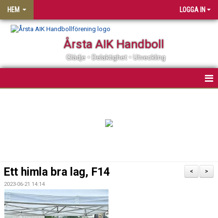
HEM
LOGGA IN
Årsta AIK Handboll
Glädje • Delaktighet • Utveckling
OM ÅRSTA AIK HF
MATCHER
KALENDER
MEDLEMSSKAP
Ett himla bra lag, F14
<
>
KLUBBSHOP
2023-06-21 14:14
PARTNER