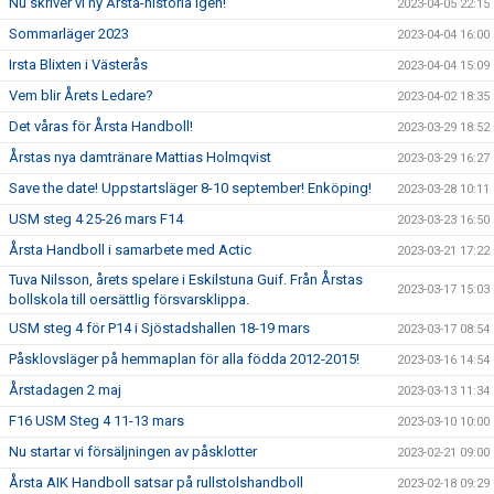
Nu skriver vi ny Årsta-historia igen!
2023-04-05 22:15
Sommarläger 2023
2023-04-04 16:00
Irsta Blixten i Västerås
2023-04-04 15:09
Vem blir Årets Ledare?
2023-04-02 18:35
Det våras för Årsta Handboll!
2023-03-29 18:52
Årstas nya damtränare Mattias Holmqvist
2023-03-29 16:27
Save the date! Uppstartsläger 8-10 september! Enköping!
2023-03-28 10:11
USM steg 4 25-26 mars F14
2023-03-23 16:50
Årsta Handboll i samarbete med Actic
2023-03-21 17:22
Tuva Nilsson, årets spelare i Eskilstuna Guif. Från Årstas
2023-03-17 15:03
bollskola till oersättlig försvarsklippa.
USM steg 4 för P14 i Sjöstadshallen 18-19 mars
2023-03-17 08:54
Påsklovsläger på hemmaplan för alla födda 2012-2015!
2023-03-16 14:54
Årstadagen 2 maj
2023-03-13 11:34
F16 USM Steg 4 11-13 mars
2023-03-10 10:00
Nu startar vi försäljningen av påsklotter
2023-02-21 09:00
Årsta AIK Handboll satsar på rullstolshandboll
2023-02-18 09:29