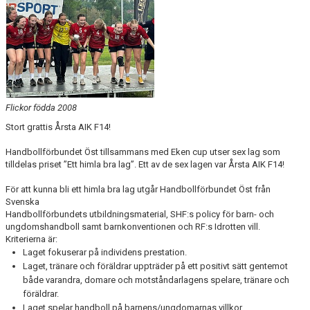
LEDARGUIDEN
Flickor födda 2008
Stort grattis Årsta AIK F14!
Handbollförbundet Öst tillsammans med Eken cup utser sex lag som
tilldelas priset ”Ett himla bra lag”. Ett av de sex lagen var Årsta AIK F14!
För att kunna bli ett himla bra lag utgår Handbollförbundet Öst från
Svenska
Handbollförbundets utbildningsmaterial, SHF:s policy för barn- och
ungdomshandboll samt barnkonventionen och RF:s Idrotten vill.
Kriterierna är:
Laget fokuserar på individens prestation.
Laget, tränare och föräldrar uppträder på ett positivt sätt gentemot
både varandra, domare och motståndarlagens spelare, tränare och
föräldrar.
Laget spelar handboll på barnens/ungdomarnas villkor.