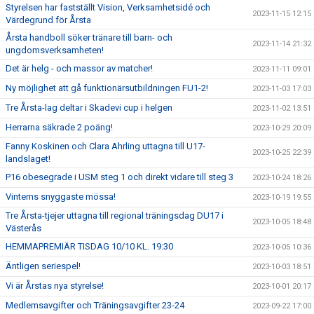
Styrelsen har fastställt Vision, Verksamhetsidé och
2023-11-15 12:15
Värdegrund för Årsta
Årsta handboll söker tränare till barn- och
2023-11-14 21:32
ungdomsverksamheten!
Det är helg - och massor av matcher!
2023-11-11 09:01
Ny möjlighet att gå funktionärsutbildningen FU1-2!
2023-11-03 17:03
Tre Årsta-lag deltar i Skadevi cup i helgen
2023-11-02 13:51
Herrarna säkrade 2 poäng!
2023-10-29 20:09
Fanny Koskinen och Clara Ahrling uttagna till U17-
2023-10-25 22:39
landslaget!
P16 obesegrade i USM steg 1 och direkt vidare till steg 3
2023-10-24 18:26
Vinterns snyggaste mössa!
2023-10-19 19:55
Tre Årsta-tjejer uttagna till regional träningsdag DU17 i
2023-10-05 18:48
Västerås
HEMMAPREMIÄR TISDAG 10/10 KL. 19:30
2023-10-05 10:36
Äntligen seriespel!
2023-10-03 18:51
Vi är Årstas nya styrelse!
2023-10-01 20:17
Medlemsavgifter och Träningsavgifter 23-24
2023-09-22 17:00