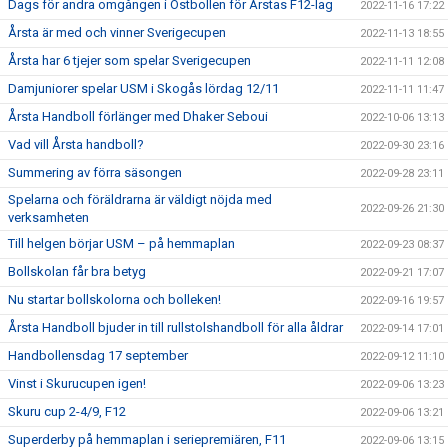
Dags för andra omgången i Östbollen för Årstas F12-lag
2022-11-16 17:22
Årsta är med och vinner Sverigecupen
2022-11-13 18:55
Årsta har 6 tjejer som spelar Sverigecupen
2022-11-11 12:08
Damjuniorer spelar USM i Skogås lördag 12/11
2022-11-11 11:47
Årsta Handboll förlänger med Dhaker Seboui
2022-10-06 13:13
Vad vill Årsta handboll?
2022-09-30 23:16
Summering av förra säsongen
2022-09-28 23:11
Spelarna och föräldrarna är väldigt nöjda med
2022-09-26 21:30
verksamheten
Till helgen börjar USM – på hemmaplan
2022-09-23 08:37
Bollskolan får bra betyg
2022-09-21 17:07
Nu startar bollskolorna och bolleken!
2022-09-16 19:57
Årsta Handboll bjuder in till rullstolshandboll för alla åldrar
2022-09-14 17:01
Handbollensdag 17 september
2022-09-12 11:10
Vinst i Skurucupen igen!
2022-09-06 13:23
Skuru cup 2-4/9, F12
2022-09-06 13:21
Superderby på hemmaplan i seriepremiären, F11
2022-09-06 13:15