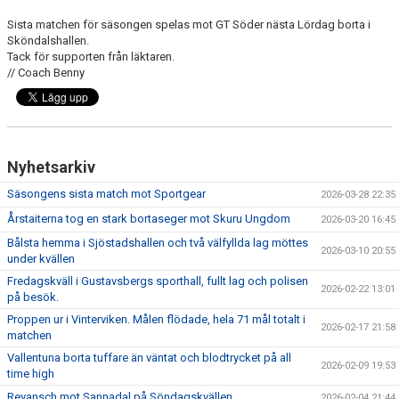
Sista matchen för säsongen spelas mot GT Söder nästa Lördag borta i
Sköndalshallen.
Tack för supporten från läktaren.
// Coach Benny
Nyhetsarkiv
Säsongens sista match mot Sportgear
2026-03-28 22:35
Årstaiterna tog en stark bortaseger mot Skuru Ungdom
2026-03-20 16:45
Bålsta hemma i Sjöstadshallen och två välfyllda lag möttes
2026-03-10 20:55
under kvällen
Fredagskväll i Gustavsbergs sporthall, fullt lag och polisen
2026-02-22 13:01
på besök.
Proppen ur i Vinterviken. Målen flödade, hela 71 mål totalt i
2026-02-17 21:58
matchen
Vallentuna borta tuffare än väntat och blodtrycket på all
2026-02-09 19:53
time high
Revansch mot Sannadal på Söndagskvällen
2026-02-04 21:44