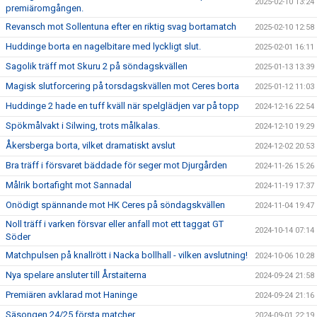
2025-02-10 13:24
premiäromgången.
Revansch mot Sollentuna efter en riktig svag bortamatch
2025-02-10 12:58
Huddinge borta en nagelbitare med lyckligt slut.
2025-02-01 16:11
Sagolik träff mot Skuru 2 på söndagskvällen
2025-01-13 13:39
Magisk slutforcering på torsdagskvällen mot Ceres borta
2025-01-12 11:03
Huddinge 2 hade en tuff kväll när spelglädjen var på topp
2024-12-16 22:54
Spökmålvakt i Silwing, trots målkalas.
2024-12-10 19:29
Åkersberga borta, vilket dramatiskt avslut
2024-12-02 20:53
Bra träff i försvaret bäddade för seger mot Djurgården
2024-11-26 15:26
Målrik bortafight mot Sannadal
2024-11-19 17:37
Onödigt spännande mot HK Ceres på söndagskvällen
2024-11-04 19:47
Noll träff i varken försvar eller anfall mot ett taggat GT
2024-10-14 07:14
Söder
Matchpulsen på knallrött i Nacka bollhall - vilken avslutning!
2024-10-06 10:28
Nya spelare ansluter till Årstaiterna
2024-09-24 21:58
Premiären avklarad mot Haninge
2024-09-24 21:16
Säsongen 24/25 första matcher
2024-09-01 22:19