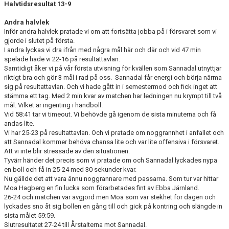
Halvtidsresultat 13-9
Andra halvlek
Inför andra halvlek pratade vi om att fortsätta jobba på i försvaret som vi
gjorde i slutet på första.
I andra lyckas vi dra ifrån med några mål här och där och vid 47 min
spelade hade vi 22-16 på resultattavlan.
Samtidigt åker vi på vår första utvisning för kvällen som Sannadal utnyttjar
riktigt bra och gör 3 mål i rad på oss. Sannadal får energi och börja närma
sig på resultattavlan. Och vi hade gått in i semestermod och fick inget att
stämma ett tag. Med 2 min kvar av matchen har ledningen nu krympt till två
mål. Vilket är ingenting i handboll.
Vid 58:41 tar vi timeout. Vi behövde gå igenom de sista minuterna och få
andas lite.
Vi har 25-23 på resultattavlan. Och vi pratade om noggrannhet i anfallet och
att Sannadal kommer behöva chansa lite och var lite offensiva i försvaret.
Att vi inte blir stressade av den situationen.
Tyvärr händer det precis som vi pratade om och Sannadal lyckades nypa
en boll och få in 25-24 med 30 sekunder kvar.
Nu gällde det att vara ännu noggrannare med passarna. Som tur var hittar
Moa Hagberg en fin lucka som förarbetades fint av Ebba Järnland.
26-24 och matchen var avgjord men Moa som var stekhet för dagen och
lyckades sno åt sig bollen en gång till och gick på kontring och slängde in
sista målet 59:59.
Slutresultatet 27-24 till Årstaiterna mot Sannadal.