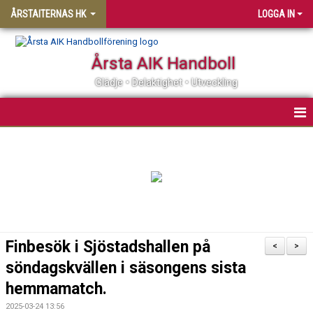
ÅRSTAITERNAS HK
LOGGA IN
Årsta AIK Handboll
Glädje • Delaktighet • Utveckling
HEM
KONTAKT
NYHETER
KALENDER
Finbesök i Sjöstadshallen på
<
>
MATCHER
söndagskvällen i säsongens sista
hemmamatch.
TABELL
2025-03-24 13:56