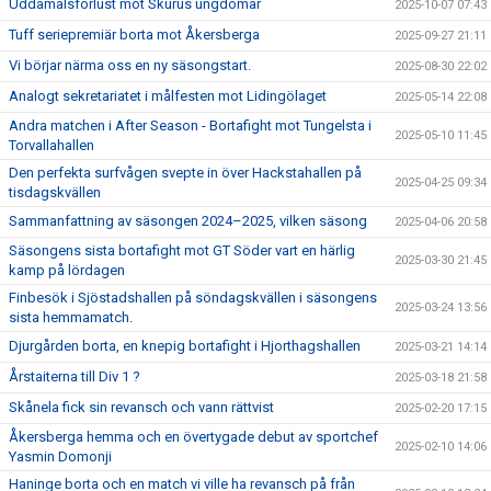
Uddamålsförlust mot Skurus ungdomar
2025-10-07 07:43
Tuff seriepremiär borta mot Åkersberga
2025-09-27 21:11
Vi börjar närma oss en ny säsongstart.
2025-08-30 22:02
Analogt sekretariatet i målfesten mot Lidingölaget
2025-05-14 22:08
Andra matchen i After Season - Bortafight mot Tungelsta i
2025-05-10 11:45
Torvallahallen
Den perfekta surfvågen svepte in över Hackstahallen på
2025-04-25 09:34
tisdagskvällen
Sammanfattning av säsongen 2024–2025, vilken säsong
2025-04-06 20:58
Säsongens sista bortafight mot GT Söder vart en härlig
2025-03-30 21:45
kamp på lördagen
Finbesök i Sjöstadshallen på söndagskvällen i säsongens
2025-03-24 13:56
sista hemmamatch.
Djurgården borta, en knepig bortafight i Hjorthagshallen
2025-03-21 14:14
Årstaiterna till Div 1 ?
2025-03-18 21:58
Skånela fick sin revansch och vann rättvist
2025-02-20 17:15
Åkersberga hemma och en övertygade debut av sportchef
2025-02-10 14:06
Yasmin Domonji
Haninge borta och en match vi ville ha revansch på från