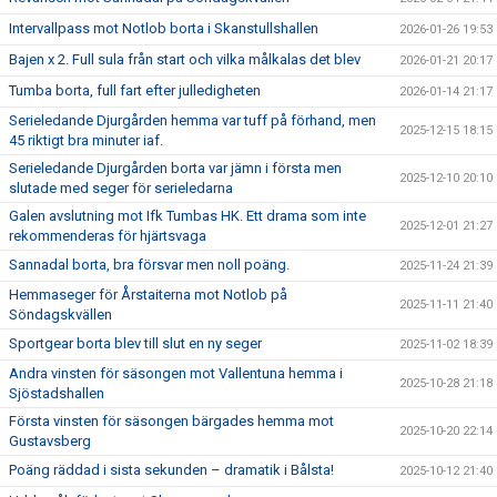
Intervallpass mot Notlob borta i Skanstullshallen
2026-01-26 19:53
Bajen x 2. Full sula från start och vilka målkalas det blev
2026-01-21 20:17
Tumba borta, full fart efter julledigheten
2026-01-14 21:17
Serieledande Djurgården hemma var tuff på förhand, men
2025-12-15 18:15
45 riktigt bra minuter iaf.
Serieledande Djurgården borta var jämn i första men
2025-12-10 20:10
slutade med seger för serieledarna
Galen avslutning mot Ifk Tumbas HK. Ett drama som inte
2025-12-01 21:27
rekommenderas för hjärtsvaga
Sannadal borta, bra försvar men noll poäng.
2025-11-24 21:39
Hemmaseger för Årstaiterna mot Notlob på
2025-11-11 21:40
Söndagskvällen
Sportgear borta blev till slut en ny seger
2025-11-02 18:39
Andra vinsten för säsongen mot Vallentuna hemma i
2025-10-28 21:18
Sjöstadshallen
Första vinsten för säsongen bärgades hemma mot
2025-10-20 22:14
Gustavsberg
Poäng räddad i sista sekunden – dramatik i Bålsta!
2025-10-12 21:40