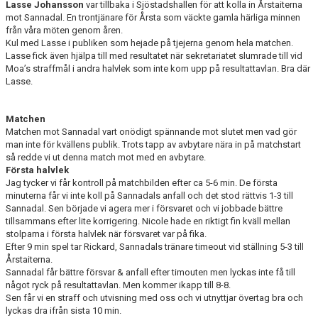
Lasse Johansson
var tillbaka i Sjöstadshallen för att kolla in Årstaiterna
mot Sannadal. En trontjänare för Årsta som väckte gamla härliga minnen
från våra möten genom åren.
Kul med Lasse i publiken som hejade på tjejerna genom hela matchen.
Lasse fick även hjälpa till med resultatet när sekretariatet slumrade till vid
Moa’s straffmål i andra halvlek som inte kom upp på resultattavlan. Bra där
Lasse.
Matchen
Matchen mot Sannadal vart onödigt spännande mot slutet men vad gör
man inte för kvällens publik. Trots tapp av avbytare nära in på matchstart
så redde vi ut denna match mot med en avbytare.
Första halvlek
Jag tycker vi får kontroll på matchbilden efter ca 5-6 min. De första
minuterna får vi inte koll på Sannadals anfall och det stod rättvis 1-3 till
Sannadal. Sen började vi agera mer i försvaret och vi jobbade bättre
tillsammans efter lite korrigering. Nicole hade en riktigt fin kväll mellan
stolparna i första halvlek när försvaret var på fika.
Efter 9 min spel tar Rickard, Sannadals tränare timeout vid ställning 5-3 till
Årstaiterna.
Sannadal får bättre försvar & anfall efter timouten men lyckas inte få till
något ryck på resultattavlan. Men kommer ikapp till 8-8.
Sen får vi en straff och utvisning med oss och vi utnyttjar övertag bra och
lyckas dra ifrån sista 10 min.