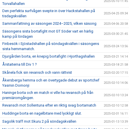
2025-05-10 11:45
Torvallahallen
Den perfekta surfvågen svepte in över Hackstahallen på
2025-04-25 09:34
tisdagskvällen
Sammanfattning av säsongen 2024–2025, vilken säsong
2025-04-06 20:58
Säsongens sista bortafight mot GT Söder vart en härlig
2025-03-30 21:45
kamp på lördagen
Finbesök i Sjöstadshallen på söndagskvällen i säsongens
2025-03-24 13:56
sista hemmamatch.
Djurgården borta, en knepig bortafight i Hjorthagshallen
2025-03-21 14:14
Årstaiterna till Div 1 ?
2025-03-18 21:58
Skånela fick sin revansch och vann rättvist
2025-02-20 17:15
Åkersberga hemma och en övertygade debut av sportchef
2025-02-10 14:06
Yasmin Domonji
Haninge borta och en match vi ville ha revansch på från
2025-02-10 13:24
premiäromgången.
Revansch mot Sollentuna efter en riktig svag bortamatch
2025-02-10 12:58
Huddinge borta en nagelbitare med lyckligt slut.
2025-02-01 16:11
Sagolik träff mot Skuru 2 på söndagskvällen
2025-01-13 13:39