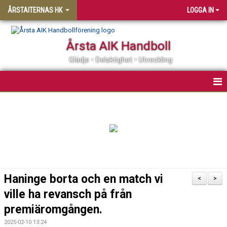
ÅRSTAITERNAS HK
LOGGA IN
Årsta AIK Handboll
Glädje • Delaktighet • Utveckling
HEM
KONTAKT
NYHETER
KALENDER
Haninge borta och en match vi
<
>
MATCHER
ville ha revansch på från
premiäromgången.
TABELL
2025-02-10 13:24