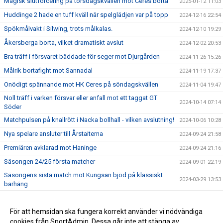
Magisk slutforcering på torsdagskvällen mot Ceres borta
2025-01-12 11:03
Huddinge 2 hade en tuff kväll när spelglädjen var på topp
2024-12-16 22:54
Spökmålvakt i Silwing, trots målkalas.
2024-12-10 19:29
Åkersberga borta, vilket dramatiskt avslut
2024-12-02 20:53
Bra träff i försvaret bäddade för seger mot Djurgården
2024-11-26 15:26
Målrik bortafight mot Sannadal
2024-11-19 17:37
Onödigt spännande mot HK Ceres på söndagskvällen
2024-11-04 19:47
Noll träff i varken försvar eller anfall mot ett taggat GT
2024-10-14 07:14
Söder
Matchpulsen på knallrött i Nacka bollhall - vilken avslutning!
2024-10-06 10:28
Nya spelare ansluter till Årstaiterna
2024-09-24 21:58
Premiären avklarad mot Haninge
2024-09-24 21:16
Säsongen 24/25 första matcher
2024-09-01 22:19
Säsongens sista match mot Kungsan bjöd på klassiskt
2024-03-29 13:53
barhäng
Vintervikshallen invaderat av grymt taggat Haninge
2024-03-19 08:34
Vassunda hemma - Äntligen full trupp ?
För att hemsidan ska fungera korrekt använder vi nödvändiga
2024-03-15 15:21
cookies från SportAdmin. Dessa går inte att stänga av.