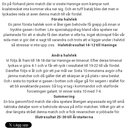
TRUPPEN
En på förhand jämn match där vi visste Haninge som kämpar runt
kvalstrecket inte kommer vika ner sig. Och en tuff batalj blev det men vi
lyckades reda ut även denna match till vår fördel.
POÄNGLIGAN
Första halvlek
En jämn första halvlek som vi åter igen behövde få grepp på innan vi
tryckte gasen i botten. Lite specialuppdrag bland våra spelare var
planterade för att vi skulle få den starten vi ville ha. Inget skönspel från vår
sida men vi gör det vi sagt till varandra och trots att vi ligger under i halvtid
så stressar vi inte upp oss.
Halvtidresultat 14-12 till Haninge
Andra halvlek
Vi följs åt fram till 18-18 där tar Haninge en timeout. Efter deras timeout
lyckas vi göra 4-1 och vi får ett ryck i resultatet till 19-22 till vår fördel.
Därefter följs vi åt och gör ett par mål var. Sista 10 minuterna avgör ofta
jämna matcher och då gäller det att skärpan är på plats i sina beslut.
Och i sista tio trycker vi gasen i botten och vågar gå för segern i stället för
att bli avvaktande passiv. Så tog vi tag i kommandot och slutförde
forceringen galant. Vi vinner sista 10 med 7-4.
Summering
En bra genomförd match där våra spelare återigen anpassade sig till små
taktiska detaljer som vi behövde skruva på inför matchen. Vilket gör att vi
drar längsta strået denna match och vi fick revanschen vi jobbade för.
Slutresultat 25-30 till Årstaiterna