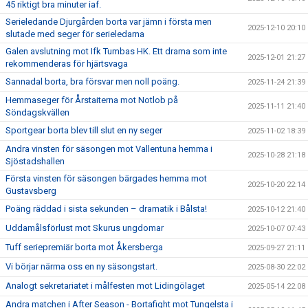
45 riktigt bra minuter iaf.
Serieledande Djurgården borta var jämn i första men
2025-12-10 20:10
slutade med seger för serieledarna
Galen avslutning mot Ifk Tumbas HK. Ett drama som inte
2025-12-01 21:27
rekommenderas för hjärtsvaga
Sannadal borta, bra försvar men noll poäng.
2025-11-24 21:39
Hemmaseger för Årstaiterna mot Notlob på
2025-11-11 21:40
Söndagskvällen
Sportgear borta blev till slut en ny seger
2025-11-02 18:39
Andra vinsten för säsongen mot Vallentuna hemma i
2025-10-28 21:18
Sjöstadshallen
Första vinsten för säsongen bärgades hemma mot
2025-10-20 22:14
Gustavsberg
Poäng räddad i sista sekunden – dramatik i Bålsta!
2025-10-12 21:40
Uddamålsförlust mot Skurus ungdomar
2025-10-07 07:43
Tuff seriepremiär borta mot Åkersberga
2025-09-27 21:11
Vi börjar närma oss en ny säsongstart.
2025-08-30 22:02
Analogt sekretariatet i målfesten mot Lidingölaget
2025-05-14 22:08
Andra matchen i After Season - Bortafight mot Tungelsta i