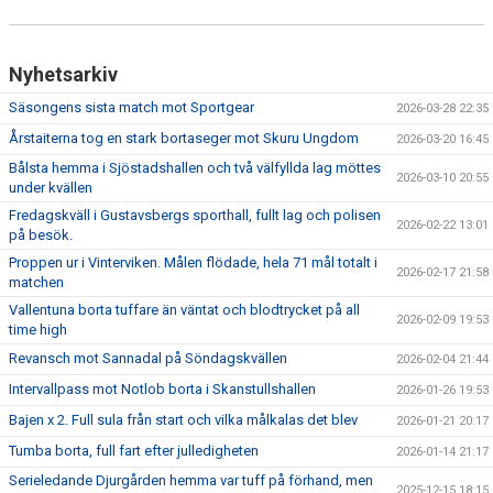
Nyhetsarkiv
Säsongens sista match mot Sportgear
2026-03-28 22:35
Årstaiterna tog en stark bortaseger mot Skuru Ungdom
2026-03-20 16:45
Bålsta hemma i Sjöstadshallen och två välfyllda lag möttes
2026-03-10 20:55
under kvällen
Fredagskväll i Gustavsbergs sporthall, fullt lag och polisen
2026-02-22 13:01
på besök.
Proppen ur i Vinterviken. Målen flödade, hela 71 mål totalt i
2026-02-17 21:58
matchen
Vallentuna borta tuffare än väntat och blodtrycket på all
2026-02-09 19:53
time high
Revansch mot Sannadal på Söndagskvällen
2026-02-04 21:44
Intervallpass mot Notlob borta i Skanstullshallen
2026-01-26 19:53
Bajen x 2. Full sula från start och vilka målkalas det blev
2026-01-21 20:17
Tumba borta, full fart efter julledigheten
2026-01-14 21:17
Serieledande Djurgården hemma var tuff på förhand, men
2025-12-15 18:15