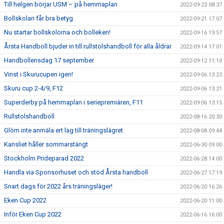
Till helgen börjar USM – på hemmaplan
2022-09-23 08:37
Bollskolan får bra betyg
2022-09-21 17:07
Nu startar bollskolorna och bolleken!
2022-09-16 19:57
Årsta Handboll bjuder in till rullstolshandboll för alla åldrar
2022-09-14 17:01
Handbollensdag 17 september
2022-09-12 11:10
Vinst i Skurucupen igen!
2022-09-06 13:23
Skuru cup 2-4/9, F12
2022-09-06 13:21
Superderby på hemmaplan i seriepremiären, F11
2022-09-06 13:15
Rullstolshandboll
2022-08-16 20:30
Glöm inte anmäla ert lag till träningslägret
2022-08-08 09:44
Kansliet håller sommarstängt
2022-06-30 09:00
Stockholm Prideparad 2022
2022-06-28 14:00
Handla via Sponsorhuset och stöd Årsta handboll
2022-06-27 17:19
Snart dags för 2022 års träningsläger!
2022-06-20 16:26
Eken Cup 2022
2022-06-20 11:00
Inför Eken Cup 2022
2022-06-16 16:00