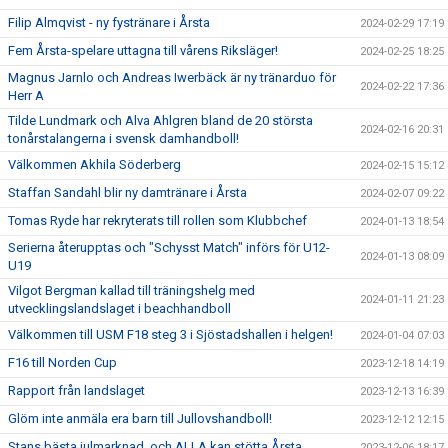
Filip Almqvist - ny fystränare i Årsta
2024-02-29 17:19
Fem Årsta-spelare uttagna till vårens Riksläger!
2024-02-25 18:25
Magnus Jarnlo och Andreas Iwerbäck är ny tränarduo för
2024-02-22 17:36
Herr A
Tilde Lundmark och Alva Ahlgren bland de 20 största
2024-02-16 20:31
tonårstalangerna i svensk damhandboll!
Välkommen Akhila Söderberg
2024-02-15 15:12
Staffan Sandahl blir ny damtränare i Årsta
2024-02-07 09:22
Tomas Ryde har rekryterats till rollen som Klubbchef
2024-01-13 18:54
Serierna återupptas och "Schysst Match" införs för U12-
2024-01-13 08:09
U19
Vilgot Bergman kallad till träningshelg med
2024-01-11 21:23
utvecklingslandslaget i beachhandboll
Välkommen till USM F18 steg 3 i Sjöstadshallen i helgen!
2024-01-04 07:03
F16 till Norden Cup
2023-12-18 14:19
Rapport från landslaget
2023-12-13 16:39
Glöm inte anmäla era barn till Jullovshandboll!
2023-12-12 12:15
Stans bästa julmarknad, och ALLA kan stötta Årsta...
2023-12-06 18:17