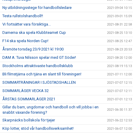
Ny utbildningsstege för handbollsledare
2021-09-04 10:15
Testa rullstolshandboll!!
2021-09-01 15:09
Vi fortsätter vara försiktiga...
2021-08-31 22:58
Damerna ska spela Klubbteamet Cup
2021-08-25 13:10
F14 ska spela Norden Cup!
2021-08-25 12:47
Årsmöte torsdag 23/9 2021 kl 19:00
2021-08-23 20:53
DAM A: Tuva Nilsson spelar med GT Söder!
2021-08-20 12:00
Stockholms attraktivaste handbollsklubb
2021-08-19 15:13
Bli filmstjärna och tjäna en slant till föreningen!
2021-07-11 12:00
SOMMARTRÄNINGAR I SJÖSTADSHALLEN
2021-07-07 12:15
SOMMARLÄGER VECKA 32
2021-07-07 12:11
ÅRSTAS SOMMARLÄGER 2021
2021-07-01 12:13
Gillar du barn, ungdomar och handboll och vill jobba i en
2021-06-30 11:37
snabbt växande förening?
Skarpnäcks bollskola för tjejer
2021-06-22 12:53
Köp lotter, stöd vår handbollsverksamhet!
2021-06-07 12:00