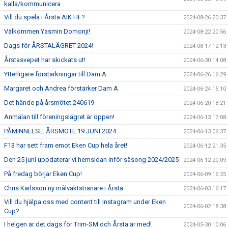
kalla/kommunicera
Vill du spela i Årsta AIK HF?
2024-08-26 20:37
Välkommen Yasmin Domonji!
2024-08-22 20:56
Dags för ÅRSTALÄGRET 2024!
2024-08-17 12:13
Årstasvepet har skickats ut!
2024-06-30 14:08
Ytterligare förstärkningar till Dam A
2024-06-26 16:29
Margaret och Andrea förstärker Dam A
2024-06-24 15:10
Det hände på årsmötet 240619
2024-06-20 18:21
Anmälan till föreningslägret är öppen!
2024-06-13 17:08
PÅMINNELSE: ÅRSMÖTE 19 JUNI 2024
2024-06-13 06:37
F13 har sett fram emot Eken Cup hela året!
2024-06-12 21:35
Den 25 juni uppdaterar vi hemsidan inför säsong 2024/2025
2024-06-12 20:09
På fredag börjar Eken Cup!
2024-06-09 16:25
Chris Karlsson ny målvaktstränare i Årsta
2024-06-03 16:17
Vill du hjälpa oss med content till Instagram under Eken
2024-06-02 18:38
Cup?
I helgen är det dags för Trim-SM och Årsta är med!
2024-05-30 10:06