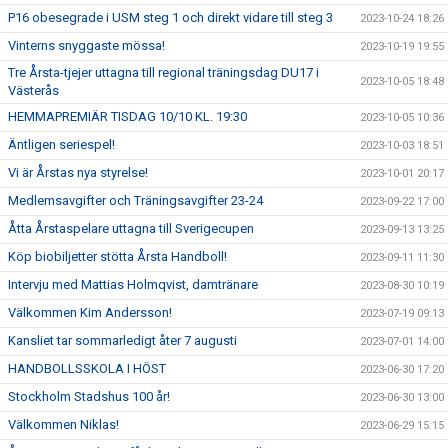
P16 obesegrade i USM steg 1 och direkt vidare till steg 3
2023-10-24 18:26
Vinterns snyggaste mössa!
2023-10-19 19:55
Tre Årsta-tjejer uttagna till regional träningsdag DU17 i
2023-10-05 18:48
Västerås
HEMMAPREMIÄR TISDAG 10/10 KL. 19:30
2023-10-05 10:36
Äntligen seriespel!
2023-10-03 18:51
Vi är Årstas nya styrelse!
2023-10-01 20:17
Medlemsavgifter och Träningsavgifter 23-24
2023-09-22 17:00
Åtta Årstaspelare uttagna till Sverigecupen
2023-09-13 13:25
Köp biobiljetter stötta Årsta Handboll!
2023-09-11 11:30
Intervju med Mattias Holmqvist, damtränare
2023-08-30 10:19
Välkommen Kim Andersson!
2023-07-19 09:13
Kansliet tar sommarledigt åter 7 augusti
2023-07-01 14:00
HANDBOLLSSKOLA I HÖST
2023-06-30 17:20
Stockholm Stadshus 100 år!
2023-06-30 13:00
Välkommen Niklas!
2023-06-29 15:15