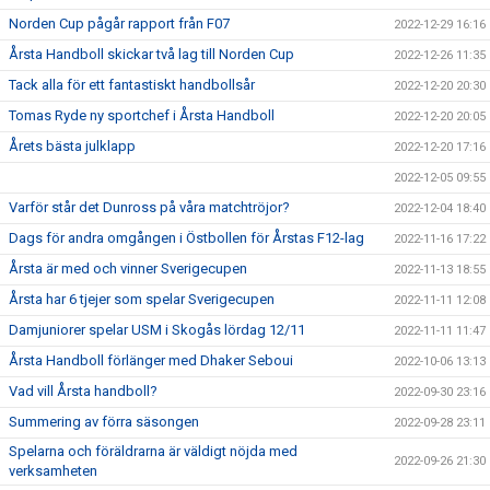
Norden Cup pågår rapport från F07
2022-12-29 16:16
Årsta Handboll skickar två lag till Norden Cup
2022-12-26 11:35
Tack alla för ett fantastiskt handbollsår
2022-12-20 20:30
Tomas Ryde ny sportchef i Årsta Handboll
2022-12-20 20:05
Årets bästa julklapp
2022-12-20 17:16
2022-12-05 09:55
Varför står det Dunross på våra matchtröjor?
2022-12-04 18:40
Dags för andra omgången i Östbollen för Årstas F12-lag
2022-11-16 17:22
Årsta är med och vinner Sverigecupen
2022-11-13 18:55
Årsta har 6 tjejer som spelar Sverigecupen
2022-11-11 12:08
Damjuniorer spelar USM i Skogås lördag 12/11
2022-11-11 11:47
Årsta Handboll förlänger med Dhaker Seboui
2022-10-06 13:13
Vad vill Årsta handboll?
2022-09-30 23:16
Summering av förra säsongen
2022-09-28 23:11
Spelarna och föräldrarna är väldigt nöjda med
2022-09-26 21:30
verksamheten