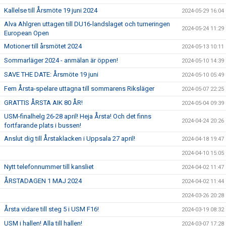
Kallelse till Årsmöte 19 juni 2024
2024-05-29 16:04
Alva Ahlgren uttagen till DU16-landslaget och turneringen
2024-05-24 11:29
European Open
Motioner till årsmötet 2024
2024-05-13 10:11
Sommarläger 2024 - anmälan är öppen!
2024-05-10 14:39
SAVE THE DATE: Årsmöte 19 juni
2024-05-10 05:49
Fem Årsta-spelare uttagna till sommarens Riksläger
2024-05-07 22:25
GRATTIS ÅRSTA AIK 80 ÅR!
2024-05-04 09:39
USM-finalhelg 26-28 april! Heja Årsta! Och det finns
2024-04-24 20:26
fortfarande plats i bussen!
Anslut dig till Årstaklacken i Uppsala 27 april!
2024-04-18 19:47
2024-04-10 15:05
Nytt telefonnummer till kansliet
2024-04-02 11:47
ÅRSTADAGEN 1 MAJ 2024
2024-04-02 11:44
2024-03-26 20:28
Årsta vidare till steg 5 i USM F16!
2024-03-19 08:32
USM i hallen! Alla till hallen!
2024-03-07 17:28