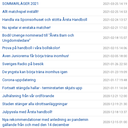
SOMMARLÄGER 2021
2021-03-25 14:19
Allt matchspel inställt!
2021-02-25 14:53
Handla via Sponsorhuset och stötta Årsta Handboll
2021-02-24 13:57
Nu spelar vi enstaka matcher!
2021-02-21 17:02
Bodil Unenge nominerad till "Årets Barn och
2021-02-18 15:07
Ungdomsledare"
Prova på handboll i våra bollskolor!
2021-02-15 14:06
Även Juniorerna får börja träna inomhus!
2021-02-05 18:00
Sveriges Radio på besök
2021-01-26 22:50
De yngsta kan börja träna inomhus igen
2021-01-23 19:09
Corona-uppdatering
2021-01-17 19:48
Fortsatt stängda hallar - terminstarten skjuts upp
2021-01-11 14:04
Julhälsning från vår ordförande
2020-12-21 12:00
Staden stänger alla idrottsanläggningar
2020-12-19 21:30
Julpyssla med Årsta handboll!
2020-12-18 13:37
Nya rekommendationer med anledning av pandemin
2020-12-15 01:00
gällande från och med den 14 december