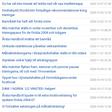
Du har väl inte missat att ladda ned vår nya medlemsapp
2020-12-07 07:00
Smittskydd Stockholm förtydligar rekommendationer kring
2020-12-02 10:32
träningar
Barnrådet har haft sitt första möte
2020-12-02 10:13
Alla matcher ställs in under november och december,
2020-11-19 08:29
träningspaus för de födda 2004 och tidigare
Årsta Handboll inrättar ett barnråd
2020-11-18 20:12
Utökade restriktioner påverkar verksamheten
2020-11-16 17:12
Målvaktsträningarna i Skarpnäckshallen ställs in tills vidare
2020-11-07 18:37
Styrelsen söker hjälp till arbetsgrupper
2020-11-06 22:35
Alla matcher flyttas fram, seniorer och juniorer pausar
2020-10-29 21:35
träningarna, till och med 19 november
Öppet hus i Sjöstadshallen på förmiddagarna under
2020-10-18 12:53
höstlovet
DAM 1 NORRA: 2/2 VINSTER i helgen!
2020-10-12 13:24
Årsta Handboll bjuder in till extra höstlovsträning för
2020-10-09 06:00
spelare födda 2004-07
Vi fortsätter satsningen på målvaktsträning!
2020-10-06 12:00