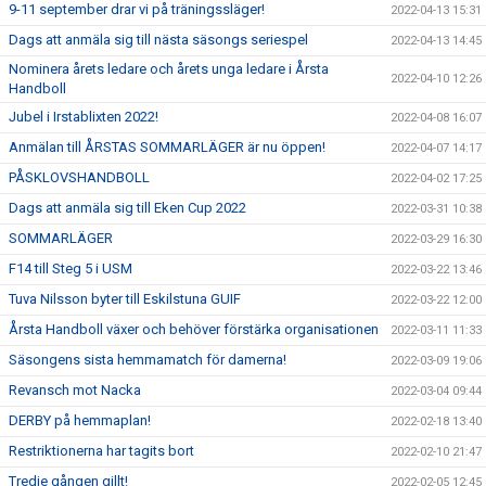
9-11 september drar vi på träningssläger!
2022-04-13 15:31
Dags att anmäla sig till nästa säsongs seriespel
2022-04-13 14:45
Nominera årets ledare och årets unga ledare i Årsta
2022-04-10 12:26
Handboll
Jubel i Irstablixten 2022!
2022-04-08 16:07
Anmälan till ÅRSTAS SOMMARLÄGER är nu öppen!
2022-04-07 14:17
PÅSKLOVSHANDBOLL
2022-04-02 17:25
Dags att anmäla sig till Eken Cup 2022
2022-03-31 10:38
SOMMARLÄGER
2022-03-29 16:30
F14 till Steg 5 i USM
2022-03-22 13:46
Tuva Nilsson byter till Eskilstuna GUIF
2022-03-22 12:00
Årsta Handboll växer och behöver förstärka organisationen
2022-03-11 11:33
Säsongens sista hemmamatch för damerna!
2022-03-09 19:06
Revansch mot Nacka
2022-03-04 09:44
DERBY på hemmaplan!
2022-02-18 13:40
Restriktionerna har tagits bort
2022-02-10 21:47
Tredje gången gillt!
2022-02-05 12:45