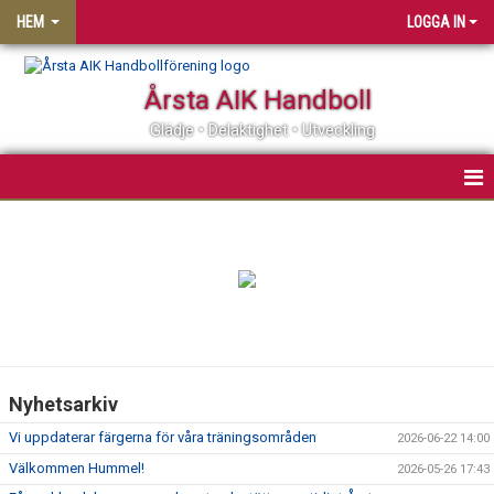
HEM
LOGGA IN
Årsta AIK Handboll
Glädje • Delaktighet • Utveckling
OM ÅRSTA AIK HF
MATCHER
KALENDER
MEDLEMSSKAP
Nyhetsarkiv
KLUBBSHOP
Vi uppdaterar färgerna för våra träningsområden
2026-06-22 14:00
PARTNER
Välkommen Hummel!
2026-05-26 17:43