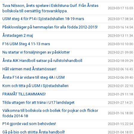
Tuva Nilsson, årets spelare i Eskilstuna Guif. Från Årstas
2023-03-17 15:03
bollskola till oersättlig försvarsklippa.
USM steg 4 för P14 i Sjöstadshallen 18-19 mars
2023-03-17 08:54
Påsklovsläger på hemmaplan för alla födda 2012-2015!
2023-03-16 14:54
Årstadagen 2 maj
2023-03-13 11:34
F16 USM Steg 4 11-13 mars
2023-03-10 10:00
Nu startar vi försäljningen av påsklotter
2023-02-21 09:00
Årsta AIK Handboll satsar på rullstolshandboll
2023-02-18 09:29
Håll värmen med Årstamössan!
2023-02-06 16:45
Årsta F14 är vidare till steg 4A i USM
2023-02-06 09:40
Kom och titta på USM i Sjöstadshallen
2023-02-01 22:10
FRAMÅT TILLSAMMANS!
2023-01-29 11:18
Tilda uttagen för att träna i U17 landslaget
2023-01-27 14:21
Välkomna till bollskola och bollek för pojkar och flickor
2023-01-16 18:00
födda 2014-18
P14 gjorde vad som behövdes!
2023-01-15 22:54
Gå på bio och stötta Årsta handboll!
2023-01-04 18:01