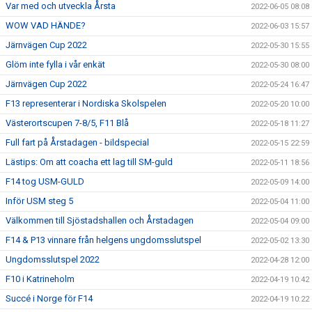
Var med och utveckla Årsta
2022-06-05 08:08
WOW VAD HÄNDE?
2022-06-03 15:57
Järnvägen Cup 2022
2022-05-30 15:55
Glöm inte fylla i vår enkät
2022-05-30 08:00
Järnvägen Cup 2022
2022-05-24 16:47
F13 representerar i Nordiska Skolspelen
2022-05-20 10:00
Västerortscupen 7-8/5, F11 Blå
2022-05-18 11:27
Full fart på Årstadagen - bildspecial
2022-05-15 22:59
Lästips: Om att coacha ett lag till SM-guld
2022-05-11 18:56
F14 tog USM-GULD
2022-05-09 14:00
Inför USM steg 5
2022-05-04 11:00
Välkommen till Sjöstadshallen och Årstadagen
2022-05-04 09:00
F14 & P13 vinnare från helgens ungdomsslutspel
2022-05-02 13:30
Ungdomsslutspel 2022
2022-04-28 12:00
F10 i Katrineholm
2022-04-19 10:42
Succé i Norge för F14
2022-04-19 10:22