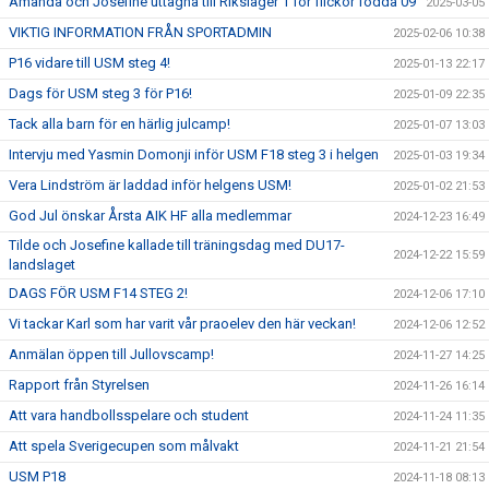
Amanda och Josefine uttagna till Riksläger 1 för flickor födda 09
2025-03-05
VIKTIG INFORMATION FRÅN SPORTADMIN
2025-02-06 10:38
P16 vidare till USM steg 4!
2025-01-13 22:17
Dags för USM steg 3 för P16!
2025-01-09 22:35
Tack alla barn för en härlig julcamp!
2025-01-07 13:03
Intervju med Yasmin Domonji inför USM F18 steg 3 i helgen
2025-01-03 19:34
Vera Lindström är laddad inför helgens USM!
2025-01-02 21:53
God Jul önskar Årsta AIK HF alla medlemmar
2024-12-23 16:49
Tilde och Josefine kallade till träningsdag med DU17-
2024-12-22 15:59
landslaget
DAGS FÖR USM F14 STEG 2!
2024-12-06 17:10
Vi tackar Karl som har varit vår praoelev den här veckan!
2024-12-06 12:52
Anmälan öppen till Jullovscamp!
2024-11-27 14:25
Rapport från Styrelsen
2024-11-26 16:14
Att vara handbollsspelare och student
2024-11-24 11:35
Att spela Sverigecupen som målvakt
2024-11-21 21:54
USM P18
2024-11-18 08:13