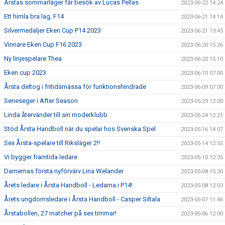
Årstas sommarläger får besök av Lucas Pellas
2023-06-22 14:24
Ett himla bra lag, F14
2023-06-21 14:14
Silvermedaljer Eken Cup P14 2023
2023-06-21 13:45
Vinnare Eken Cup F16 2023
2023-06-20 15:26
Ny linjespelare Thea
2023-06-20 15:10
Eken cup 2023
2023-06-10 07:00
Årsta deltog i fritidsmässa för funktionshindrade
2023-06-09 07:00
Serieseger i After Season
2023-05-29 12:00
Linda återvänder till sin moderklubb
2023-05-24 12:21
Stöd Årsta Handboll när du spelar hos Svenska Spel
2023-05-16 14:07
Sex Årsta-spelare till Riksläger 2!!
2023-05-14 12:55
Vi bygger framtida ledare
2023-05-10 12:35
Damernas första nyförvärv Lina Welander
2023-05-08 15:30
Årets ledare i Årsta Handboll - Ledarna i P14!
2023-05-08 12:03
Årets ungdomsledare i Årsta Handboll - Casper Siltala
2023-05-07 11:46
Årstabollen, 27 matcher på sex timmar!
2023-05-06 12:00