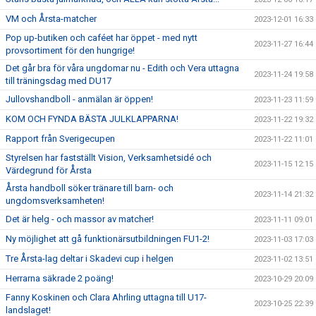
VM och Årsta-matcher
2023-12-01 16:33
Pop up-butiken och caféet har öppet - med nytt
2023-11-27 16:44
provsortiment för den hungrige!
Det går bra för våra ungdomar nu - Edith och Vera uttagna
2023-11-24 19:58
till träningsdag med DU17
Jullovshandboll - anmälan är öppen!
2023-11-23 11:59
KOM OCH FYNDA BÄSTA JULKLAPPARNA!
2023-11-22 19:32
Rapport från Sverigecupen
2023-11-22 11:01
Styrelsen har fastställt Vision, Verksamhetsidé och
2023-11-15 12:15
Värdegrund för Årsta
Årsta handboll söker tränare till barn- och
2023-11-14 21:32
ungdomsverksamheten!
Det är helg - och massor av matcher!
2023-11-11 09:01
Ny möjlighet att gå funktionärsutbildningen FU1-2!
2023-11-03 17:03
Tre Årsta-lag deltar i Skadevi cup i helgen
2023-11-02 13:51
Herrarna säkrade 2 poäng!
2023-10-29 20:09
Fanny Koskinen och Clara Ahrling uttagna till U17-
2023-10-25 22:39
landslaget!