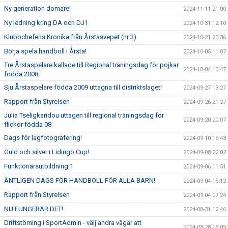
Ny generation domare!
2024-11-11 21:00
Ny ledning kring DA och DJ1
2024-10-31 12:10
Klubbchefens Krönika från Årstasvepet (nr 3)
2024-10-21 23:36
Börja spela handboll i Årsta!
2024-10-05 11:07
Tre Årstaspelare kallade till Regional träningsdag för pojkar
2024-10-04 10:47
födda 2008
Sju Årstaspelare födda 2009 uttagna till distriktslaget!
2024-09-27 13:27
Rapport från Styrelsen
2024-09-26 21:27
Julia Tseligkaridou uttagen till regional träningsdag för
2024-09-20 20:07
flickor födda 08
Dags för lagfotografering!
2024-09-10 16:43
Guld och silver i Lidingö Cup!
2024-09-08 22:02
Funktionärsutbildning 1
2024-09-06 11:51
ÄNTLIGEN DAGS FÖR HANDBOLL FÖR ALLA BARN!
2024-09-04 15:12
Rapport från Styrelsen
2024-09-04 07:24
NU FUNGERAR DET!
2024-08-31 12:46
Driftstörning i SportAdmin - välj andra vägar att
2024-08-28 16:09