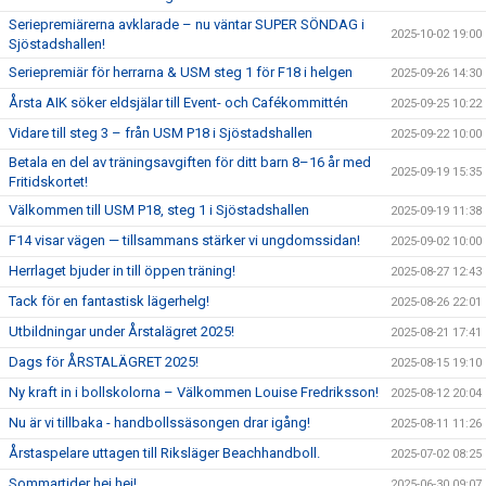
Seriepremiärerna avklarade – nu väntar SUPER SÖNDAG i
2025-10-02 19:00
Sjöstadshallen!
Seriepremiär för herrarna & USM steg 1 för F18 i helgen
2025-09-26 14:30
Årsta AIK söker eldsjälar till Event- och Cafékommittén
2025-09-25 10:22
Vidare till steg 3 – från USM P18 i Sjöstadshallen
2025-09-22 10:00
Betala en del av träningsavgiften för ditt barn 8–16 år med
2025-09-19 15:35
Fritidskortet!
Välkommen till USM P18, steg 1 i Sjöstadshallen
2025-09-19 11:38
F14 visar vägen — tillsammans stärker vi ungdomssidan!
2025-09-02 10:00
Herrlaget bjuder in till öppen träning!
2025-08-27 12:43
Tack för en fantastisk lägerhelg!
2025-08-26 22:01
Utbildningar under Årstalägret 2025!
2025-08-21 17:41
Dags för ÅRSTALÄGRET 2025!
2025-08-15 19:10
Ny kraft in i bollskolorna – Välkommen Louise Fredriksson!
2025-08-12 20:04
Nu är vi tillbaka - handbollssäsongen drar igång!
2025-08-11 11:26
Årstaspelare uttagen till Riksläger Beachhandboll.
2025-07-02 08:25
Sommartider hej hej!
2025-06-30 09:07