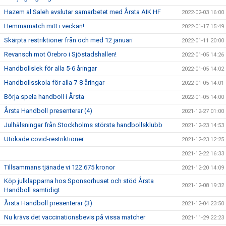
Hazem al Saleh avslutar samarbetet med Årsta AIK HF
2022-02-03 16:00
Hemmamatch mitt i veckan!
2022-01-17 15:49
Skärpta restriktioner från och med 12 januari
2022-01-11 20:00
Revansch mot Örebro i Sjöstadshallen!
2022-01-05 14:26
Handbollslek för alla 5-6 åringar
2022-01-05 14:02
Handbollsskola för alla 7-8 åringar
2022-01-05 14:01
Börja spela handboll i Årsta
2022-01-05 14:00
Årsta Handboll presenterar (4)
2021-12-27 01:00
Julhälsningar från Stockholms största handbollsklubb
2021-12-23 14:53
Utökade covid-restriktioner
2021-12-23 12:25
2021-12-22 16:33
Tillsammans tjänade vi 122.675 kronor
2021-12-20 14:09
Köp julklapparna hos Sponsorhuset och stöd Årsta
2021-12-08 19:32
Handboll samtidigt
Årsta Handboll presenterar (3)
2021-12-04 23:50
Nu krävs det vaccinationsbevis på vissa matcher
2021-11-29 22:23