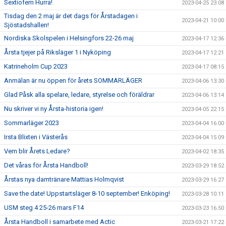
Sextiofem Hurra!
2023-04-25 23:08
Tisdag den 2 maj är det dags för Årstadagen i
2023-04-21 10:00
Sjöstadshallen!
Nordiska Skolspelen i Helsingfors 22-26 maj
2023-04-17 12:36
Årsta tjejer på Riksläger 1 i Nyköping
2023-04-17 12:21
Katrineholm Cup 2023
2023-04-17 08:15
Anmälan är nu öppen för årets SOMMARLÄGER
2023-04-06 13:30
Glad Påsk alla spelare, ledare, styrelse och föräldrar
2023-04-06 13:14
Nu skriver vi ny Årsta-historia igen!
2023-04-05 22:15
Sommarläger 2023
2023-04-04 16:00
Irsta Blixten i Västerås
2023-04-04 15:09
Vem blir Årets Ledare?
2023-04-02 18:35
Det våras för Årsta Handboll!
2023-03-29 18:52
Årstas nya damtränare Mattias Holmqvist
2023-03-29 16:27
Save the date! Uppstartsläger 8-10 september! Enköping!
2023-03-28 10:11
USM steg 4 25-26 mars F14
2023-03-23 16:50
Årsta Handboll i samarbete med Actic
2023-03-21 17:22