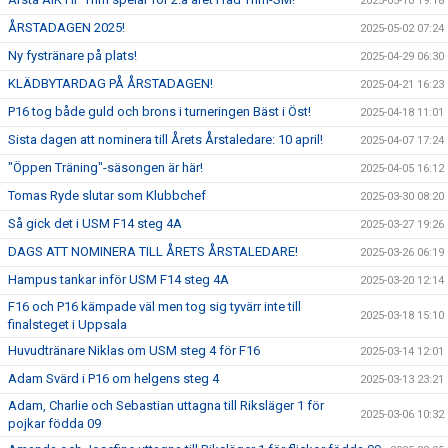
2025-05-10 19:18
ÅRSTADAGEN 2025!
2025-05-02 07:24
Ny fystränare på plats!
2025-04-29 06:30
KLÄDBYTARDAG PÅ ÅRSTADAGEN!
2025-04-21 16:23
P16 tog både guld och brons i turneringen Bäst i Öst!
2025-04-18 11:01
Sista dagen att nominera till Årets Årstaledare: 10 april!
2025-04-07 17:24
"Öppen Träning"-säsongen är här!
2025-04-05 16:12
Tomas Ryde slutar som Klubbchef
2025-03-30 08:20
Så gick det i USM F14 steg 4A
2025-03-27 19:26
DAGS ATT NOMINERA TILL ÅRETS ÅRSTALEDARE!
2025-03-26 06:19
Hampus tankar inför USM F14 steg 4A
2025-03-20 12:14
F16 och P16 kämpade väl men tog sig tyvärr inte till
2025-03-18 15:10
finalsteget i Uppsala
Huvudtränare Niklas om USM steg 4 för F16
2025-03-14 12:01
Adam Svärd i P16 om helgens steg 4
2025-03-13 23:21
Adam, Charlie och Sebastian uttagna till Riksläger 1 för
2025-03-06 10:32
pojkar födda 09