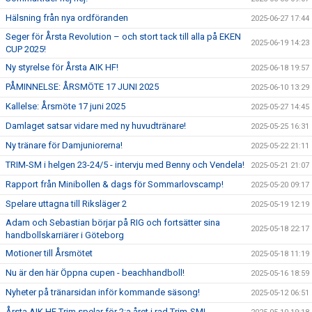
Hälsning från nya ordföranden
2025-06-27 17:44
Seger för Årsta Revolution – och stort tack till alla på EKEN
2025-06-19 14:23
CUP 2025!
Ny styrelse för Årsta AIK HF!
2025-06-18 19:57
PÅMINNELSE: ÅRSMÖTE 17 JUNI 2025
2025-06-10 13:29
Kallelse: Årsmöte 17 juni 2025
2025-05-27 14:45
Damlaget satsar vidare med ny huvudtränare!
2025-05-25 16:31
Ny tränare för Damjuniorerna!
2025-05-22 21:11
TRIM-SM i helgen 23-24/5 - intervju med Benny och Vendela!
2025-05-21 21:07
Rapport från Minibollen & dags för Sommarlovscamp!
2025-05-20 09:17
Spelare uttagna till Riksläger 2
2025-05-19 12:19
Adam och Sebastian börjar på RIG och fortsätter sina
2025-05-18 22:17
handbollskarriärer i Göteborg
Motioner till Årsmötet
2025-05-18 11:19
Nu är den här Öppna cupen - beachhandboll!
2025-05-16 18:59
Nyheter på tränarsidan inför kommande säsong!
2025-05-12 06:51
Årsta AIK HF Trim spelar för 2:a året i rad Trim-SM!