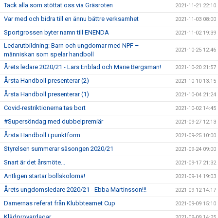
Tack alla som stöttat oss via Gräsroten
2021-11-21 22:10
Var med och bidra till en ännu bättre verksamhet
2021-11-03 08:00
Sportgrossen byter namn till ENENDA
2021-11-02 19:39
Ledarutbildning: Barn och ungdomar med NPF –
2021-10-25 12:46
människan som spelar handboll
Årets ledare 2020/21 - Lars Enblad och Marie Bergsman!
2021-10-20 21:57
Årsta Handboll presenterar (2)
2021-10-10 13:15
Årsta Handboll presenterar (1)
2021-10-04 21:24
Covid-restriktionerna tas bort
2021-10-02 14:45
#Supersöndag med dubbelpremiär
2021-09-27 12:13
Årsta Handboll i punktform
2021-09-25 10:00
Styrelsen summerar säsongen 2020/21
2021-09-24 09:00
Snart är det årsmöte...
2021-09-17 21:32
Äntligen startar bollskolorna!
2021-09-14 19:03
Årets ungdomsledare 2020/21 - Ebba Martinsson!!!
2021-09-12 14:17
Damernas referat från Klubbteamet Cup
2021-09-09 15:10
Klädprovardagar
2021-09-09 14:25