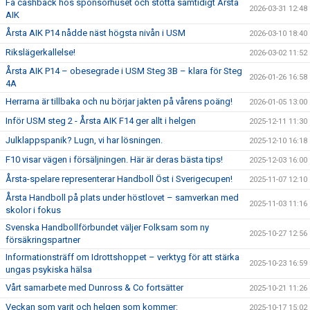
Få cashback hos sponsorhuset och stötta samtidigt Årsta
2026-03-31 12:48
LEDARGUIDEN
AIK
Årsta AIK P14 nådde näst högsta nivån i USM
2026-03-10 18:40
Rikslägerkallelse!
2026-03-02 11:52
Årsta AIK P14 – obesegrade i USM Steg 3B – klara för Steg
2026-01-26 16:58
4A
Herrarna är tillbaka och nu börjar jakten på vårens poäng!
2026-01-05 13:00
Inför USM steg 2 - Årsta AIK F14 ger allt i helgen
2025-12-11 11:30
Julklappspanik? Lugn, vi har lösningen.
2025-12-10 16:18
F10 visar vägen i försäljningen. Här är deras bästa tips!
2025-12-03 16:00
Årsta-spelare representerar Handboll Öst i Sverigecupen!
2025-11-07 12:10
Årsta Handboll på plats under höstlovet – samverkan med
2025-11-03 11:16
skolor i fokus
Svenska Handbollförbundet väljer Folksam som ny
2025-10-27 12:56
försäkringspartner
Informationsträff om Idrottshoppet – verktyg för att stärka
2025-10-23 16:59
ungas psykiska hälsa
Vårt samarbete med Dunross & Co fortsätter
2025-10-21 11:26
Veckan som varit och helgen som kommer:
2025-10-17 15:02