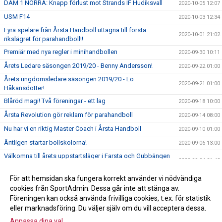
DAM 1 NORRA: Knapp förlust mot Strands IF Hudiksvall
2020-10-05 12:07
USM F14
2020-10-03 12:34
Fyra spelare från Årsta Handboll uttagna till första
2020-10-01 21:02
rikslägret för parahandboll!!
Premiär med nya regler i minihandbollen
2020-09-30 10:11
Årets Ledare säsongen 2019/20 - Benny Andersson!
2020-09-22 01:00
Årets ungdomsledare säsongen 2019/20 - Lo
2020-09-21 01:00
Håkansdotter!
Blåröd magi! Två föreningar - ett lag
2020-09-18 10:00
Årsta Revolution gör reklam för parahandboll
2020-09-14 08:00
Nu har vi en riktig Master Coach i Årsta Handboll
2020-09-10 01:00
Äntligen startar bollskolorna!
2020-09-06 13:00
Välkomna till årets uppstartsläger i Farsta och Gubbängen
2020-09-04 21:43
11-13 september
Välkomna till Årsmöte den 24 september
För att hemsidan ska fungera korrekt använder vi nödvändiga
2020-09-01 23:11
cookies från SportAdmin. Dessa går inte att stänga av.
SOMMARAKTIVITETR PÅ SKARPNÄCKSFÄLTET!
2020-06-26 16:39
Föreningen kan också använda frivilliga cookies, t.ex. för statistik
eller marknadsföring. Du väljer själv om du vill acceptera dessa.
Anpassa dina val