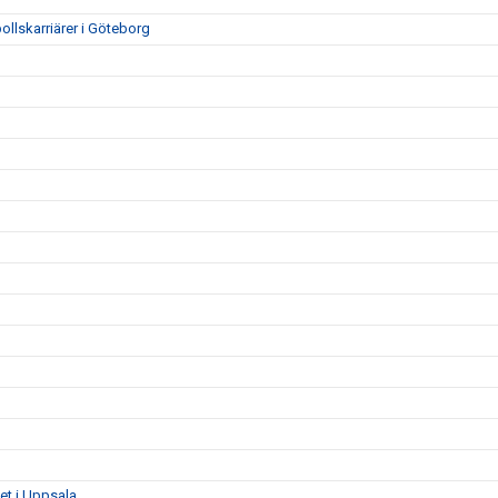
ollskarriärer i Göteborg
get i Uppsala