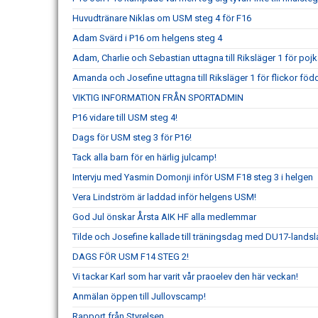
Huvudtränare Niklas om USM steg 4 för F16
Adam Svärd i P16 om helgens steg 4
Adam, Charlie och Sebastian uttagna till Riksläger 1 för poj
Amanda och Josefine uttagna till Riksläger 1 för flickor föd
VIKTIG INFORMATION FRÅN SPORTADMIN
P16 vidare till USM steg 4!
Dags för USM steg 3 för P16!
Tack alla barn för en härlig julcamp!
Intervju med Yasmin Domonji inför USM F18 steg 3 i helgen
Vera Lindström är laddad inför helgens USM!
God Jul önskar Årsta AIK HF alla medlemmar
Tilde och Josefine kallade till träningsdag med DU17-landsl
DAGS FÖR USM F14 STEG 2!
Vi tackar Karl som har varit vår praoelev den här veckan!
Anmälan öppen till Jullovscamp!
Rapport från Styrelsen