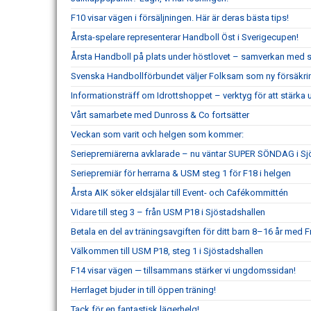
F10 visar vägen i försäljningen. Här är deras bästa tips!
Årsta-spelare representerar Handboll Öst i Sverigecupen!
Årsta Handboll på plats under höstlovet – samverkan med s
Svenska Handbollförbundet väljer Folksam som ny försäkri
Informationsträff om Idrottshoppet – verktyg för att stärka
Vårt samarbete med Dunross & Co fortsätter
Veckan som varit och helgen som kommer:
Seriepremiärerna avklarade – nu väntar SUPER SÖNDAG i Sj
Seriepremiär för herrarna & USM steg 1 för F18 i helgen
Årsta AIK söker eldsjälar till Event- och Cafékommittén
Vidare till steg 3 – från USM P18 i Sjöstadshallen
Betala en del av träningsavgiften för ditt barn 8–16 år med Fr
Välkommen till USM P18, steg 1 i Sjöstadshallen
F14 visar vägen — tillsammans stärker vi ungdomssidan!
Herrlaget bjuder in till öppen träning!
Tack för en fantastisk lägerhelg!