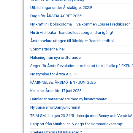
Utbildningar under Årstalägret 2025!
Dags för ÅRSTALÄGRET 2025!
Ny kraft in i bollskolorna – Välkommen Louise Fredriksson!
Nu är vi tillbaka - handbollssäsongen drar igång!
Årstaspelare uttagen till Riksläger Beachhandboll.
Sommartider hej hej!
Hälsning från nya ordföranden
Seger för Årsta Revolution – och stort tack till alla på EKEN
Ny styrelse för Årsta AIK HF!
PÅMINNELSE: ÅRSMÖTE 17 JUNI 2025
Kallelse: Årsmöte 17 juni 2025
Damlaget satsar vidare med ny huvudtränare!
Ny tränare för Damjuniorerna!
TRIM-SM i helgen 23-24/5 - intervju med Benny och Vendela!
Rapport från Minibollen & dags för Sommarlovscamp!
Spelare uttagna till Riksläger 2