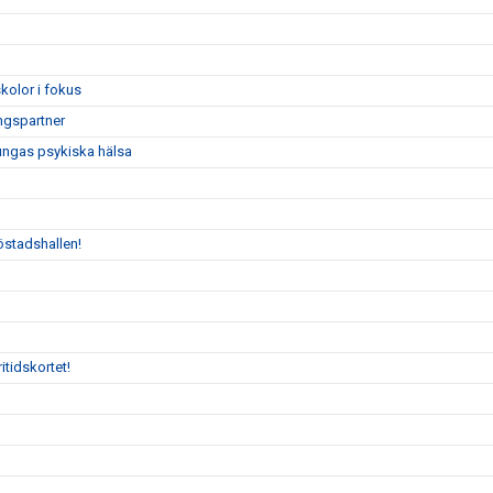
kolor i fokus
ngspartner
 ungas psykiska hälsa
östadshallen!
itidskortet!