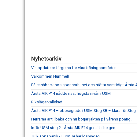
Nyhetsarkiv
Vi uppdaterar färgerna för våra träningsområden
Välkommen Hummel!
Få cashback hos sponsorhuset och stötta samtidigt Årsta 
Årsta AIK P14 nådde näst högsta nivån i USM
Rikslägerkallelse!
Årsta AIK P14 – obesegrade i USM Steg 3B – klara för Steg
Herrarna är tillbaka och nu börjar jakten på vårens poäng!
Inför USM steg 2 - Årsta AIK F14 ger allt i helgen
Julklappspanik? Lugn, vi har lösningen.