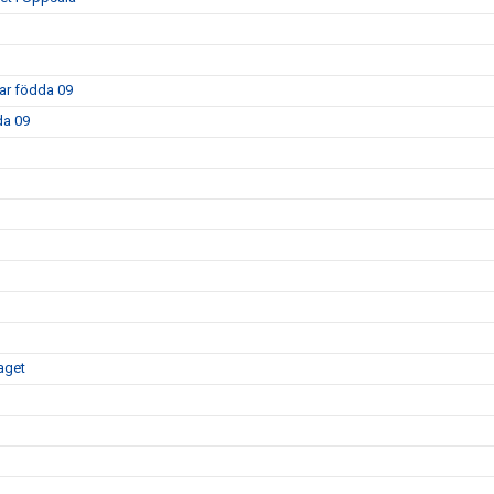
kar födda 09
da 09
aget