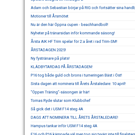
Adam och Sebastian börjar på RIG och fortsätter sina handb
Motioner till Årsmötet
Nu är den här Öppna cupen - beachhandboll!
Nyheter på tränarsidan inför kommande säsong!
Årsta AIK HF Trim spelar för 2:a året i rad Trim-SM!
ÅRSTADAGEN 2025!
Ny fystränare på plats!
KLÄDBYTARDAG PÅ ÅRSTADAGEN!
P16 tog både guld och brons i turneringen Bäst i Öst!
Sista dagen att nominera till Årets Årstaledare: 10 april!
"Öppen Träning"-säsongen är här!
Tomas Ryde slutar som Klubbchef
Så gick det i USM F14 steg 4A
DAGS ATT NOMINERA TILL ÅRETS ÅRSTALEDARE!
Hampus tankar inför USM F14 steg 4A
F16 och P16 kämpade väl men tog sig tyvärr inte till finalste