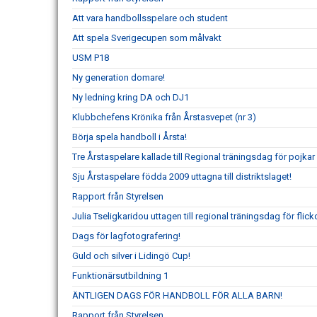
Att vara handbollsspelare och student
Att spela Sverigecupen som målvakt
USM P18
Ny generation domare!
Ny ledning kring DA och DJ1
Klubbchefens Krönika från Årstasvepet (nr 3)
Börja spela handboll i Årsta!
Tre Årstaspelare kallade till Regional träningsdag för pojka
Sju Årstaspelare födda 2009 uttagna till distriktslaget!
Rapport från Styrelsen
Julia Tseligkaridou uttagen till regional träningsdag för flic
Dags för lagfotografering!
Guld och silver i Lidingö Cup!
Funktionärsutbildning 1
ÄNTLIGEN DAGS FÖR HANDBOLL FÖR ALLA BARN!
Rapport från Styrelsen