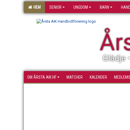
HEM
SENIOR
UNGDOM
BARN
HAND
År
Glädje 
OM ÅRSTA AIK HF
MATCHER
KALENDER
MEDLEM