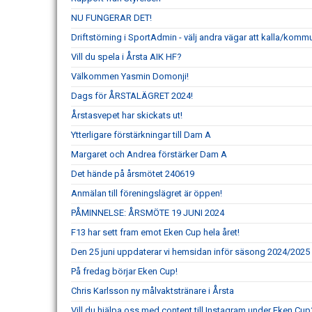
NU FUNGERAR DET!
Driftstörning i SportAdmin - välj andra vägar att kalla/komm
Vill du spela i Årsta AIK HF?
Välkommen Yasmin Domonji!
Dags för ÅRSTALÄGRET 2024!
Årstasvepet har skickats ut!
Ytterligare förstärkningar till Dam A
Margaret och Andrea förstärker Dam A
Det hände på årsmötet 240619
Anmälan till föreningslägret är öppen!
PÅMINNELSE: ÅRSMÖTE 19 JUNI 2024
F13 har sett fram emot Eken Cup hela året!
Den 25 juni uppdaterar vi hemsidan inför säsong 2024/2025
På fredag börjar Eken Cup!
Chris Karlsson ny målvaktstränare i Årsta
Vill du hjälpa oss med content till Instagram under Eken Cup