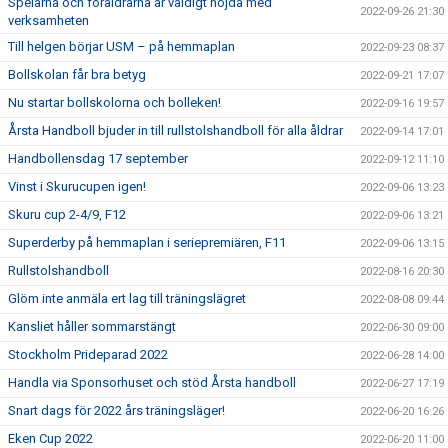
Spelarna och föräldrarna är väldigt nöjda med
2022-09-26 21:30
verksamheten
Till helgen börjar USM – på hemmaplan
2022-09-23 08:37
Bollskolan får bra betyg
2022-09-21 17:07
Nu startar bollskolorna och bolleken!
2022-09-16 19:57
Årsta Handboll bjuder in till rullstolshandboll för alla åldrar
2022-09-14 17:01
Handbollensdag 17 september
2022-09-12 11:10
Vinst i Skurucupen igen!
2022-09-06 13:23
Skuru cup 2-4/9, F12
2022-09-06 13:21
Superderby på hemmaplan i seriepremiären, F11
2022-09-06 13:15
Rullstolshandboll
2022-08-16 20:30
Glöm inte anmäla ert lag till träningslägret
2022-08-08 09:44
Kansliet håller sommarstängt
2022-06-30 09:00
Stockholm Prideparad 2022
2022-06-28 14:00
Handla via Sponsorhuset och stöd Årsta handboll
2022-06-27 17:19
Snart dags för 2022 års träningsläger!
2022-06-20 16:26
Eken Cup 2022
2022-06-20 11:00