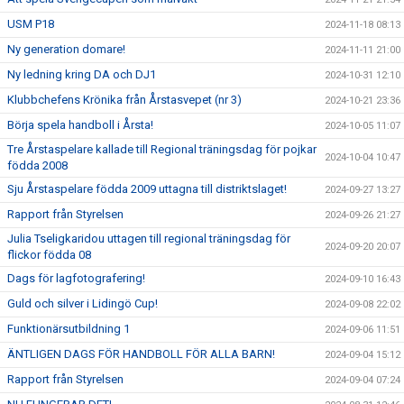
USM P18
2024-11-18 08:13
Ny generation domare!
2024-11-11 21:00
Ny ledning kring DA och DJ1
2024-10-31 12:10
Klubbchefens Krönika från Årstasvepet (nr 3)
2024-10-21 23:36
Börja spela handboll i Årsta!
2024-10-05 11:07
Tre Årstaspelare kallade till Regional träningsdag för pojkar
2024-10-04 10:47
födda 2008
Sju Årstaspelare födda 2009 uttagna till distriktslaget!
2024-09-27 13:27
Rapport från Styrelsen
2024-09-26 21:27
Julia Tseligkaridou uttagen till regional träningsdag för
2024-09-20 20:07
flickor födda 08
Dags för lagfotografering!
2024-09-10 16:43
Guld och silver i Lidingö Cup!
2024-09-08 22:02
Funktionärsutbildning 1
2024-09-06 11:51
ÄNTLIGEN DAGS FÖR HANDBOLL FÖR ALLA BARN!
2024-09-04 15:12
Rapport från Styrelsen
2024-09-04 07:24