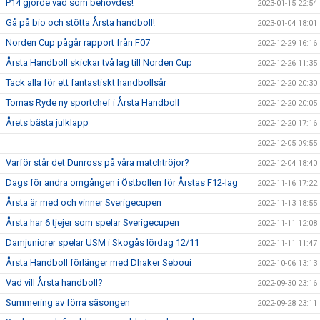
P14 gjorde vad som behövdes!
2023-01-15 22:54
Gå på bio och stötta Årsta handboll!
2023-01-04 18:01
Norden Cup pågår rapport från F07
2022-12-29 16:16
Årsta Handboll skickar två lag till Norden Cup
2022-12-26 11:35
Tack alla för ett fantastiskt handbollsår
2022-12-20 20:30
Tomas Ryde ny sportchef i Årsta Handboll
2022-12-20 20:05
Årets bästa julklapp
2022-12-20 17:16
2022-12-05 09:55
Varför står det Dunross på våra matchtröjor?
2022-12-04 18:40
Dags för andra omgången i Östbollen för Årstas F12-lag
2022-11-16 17:22
Årsta är med och vinner Sverigecupen
2022-11-13 18:55
Årsta har 6 tjejer som spelar Sverigecupen
2022-11-11 12:08
Damjuniorer spelar USM i Skogås lördag 12/11
2022-11-11 11:47
Årsta Handboll förlänger med Dhaker Seboui
2022-10-06 13:13
Vad vill Årsta handboll?
2022-09-30 23:16
Summering av förra säsongen
2022-09-28 23:11