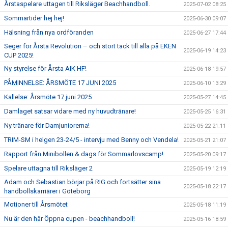
Årstaspelare uttagen till Riksläger Beachhandboll.
2025-07-02 08:25
Sommartider hej hej!
2025-06-30 09:07
Hälsning från nya ordföranden
2025-06-27 17:44
Seger för Årsta Revolution – och stort tack till alla på EKEN
2025-06-19 14:23
CUP 2025!
Ny styrelse för Årsta AIK HF!
2025-06-18 19:57
PÅMINNELSE: ÅRSMÖTE 17 JUNI 2025
2025-06-10 13:29
Kallelse: Årsmöte 17 juni 2025
2025-05-27 14:45
Damlaget satsar vidare med ny huvudtränare!
2025-05-25 16:31
Ny tränare för Damjuniorerna!
2025-05-22 21:11
TRIM-SM i helgen 23-24/5 - intervju med Benny och Vendela!
2025-05-21 21:07
Rapport från Minibollen & dags för Sommarlovscamp!
2025-05-20 09:17
Spelare uttagna till Riksläger 2
2025-05-19 12:19
Adam och Sebastian börjar på RIG och fortsätter sina
2025-05-18 22:17
handbollskarriärer i Göteborg
Motioner till Årsmötet
2025-05-18 11:19
Nu är den här Öppna cupen - beachhandboll!
2025-05-16 18:59