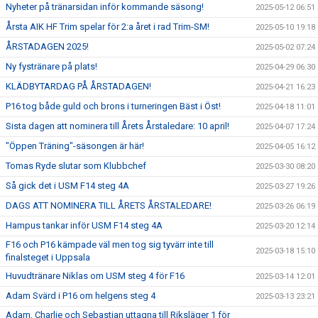
Nyheter på tränarsidan inför kommande säsong!
2025-05-12 06:51
Årsta AIK HF Trim spelar för 2:a året i rad Trim-SM!
2025-05-10 19:18
ÅRSTADAGEN 2025!
2025-05-02 07:24
Ny fystränare på plats!
2025-04-29 06:30
KLÄDBYTARDAG PÅ ÅRSTADAGEN!
2025-04-21 16:23
P16 tog både guld och brons i turneringen Bäst i Öst!
2025-04-18 11:01
Sista dagen att nominera till Årets Årstaledare: 10 april!
2025-04-07 17:24
"Öppen Träning"-säsongen är här!
2025-04-05 16:12
Tomas Ryde slutar som Klubbchef
2025-03-30 08:20
Så gick det i USM F14 steg 4A
2025-03-27 19:26
DAGS ATT NOMINERA TILL ÅRETS ÅRSTALEDARE!
2025-03-26 06:19
Hampus tankar inför USM F14 steg 4A
2025-03-20 12:14
F16 och P16 kämpade väl men tog sig tyvärr inte till
2025-03-18 15:10
finalsteget i Uppsala
Huvudtränare Niklas om USM steg 4 för F16
2025-03-14 12:01
Adam Svärd i P16 om helgens steg 4
2025-03-13 23:21
Adam, Charlie och Sebastian uttagna till Riksläger 1 för