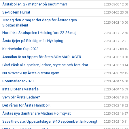
Årstabollen, 27 matcher på sex timmar!
2023-05-06 12:00
Sextiofem Hurra!
2023-04-25 23:08
Tisdag den 2 maj är det dags för Årstadagen i
2023-04-21 10:00
Sjöstadshallen!
Nordiska Skolspelen i Helsingfors 22-26 maj
2023-04-17 12:36
Årsta tjejer på Riksläger 1 i Nyköping
2023-04-17 12:21
Katrineholm Cup 2023
2023-04-17 08:15
Anmälan är nu öppen för årets SOMMARLÄGER
2023-04-06 13:30
Glad Påsk alla spelare, ledare, styrelse och föräldrar
2023-04-06 13:14
Nu skriver vi ny Årsta-historia igen!
2023-04-05 22:15
Sommarläger 2023
2023-04-04 16:00
Irsta Blixten i Västerås
2023-04-04 15:09
Vem blir Årets Ledare?
2023-04-02 18:35
Det våras för Årsta Handboll!
2023-03-29 18:52
Årstas nya damtränare Mattias Holmqvist
2023-03-29 16:27
Save the date! Uppstartsläger 8-10 september! Enköping!
2023-03-28 10:11