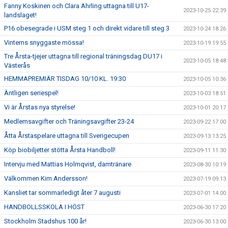
Fanny Koskinen och Clara Ahrling uttagna till U17-
2023-10-25 22:39
landslaget!
P16 obesegrade i USM steg 1 och direkt vidare till steg 3
2023-10-24 18:26
Vinterns snyggaste mössa!
2023-10-19 19:55
Tre Årsta-tjejer uttagna till regional träningsdag DU17 i
2023-10-05 18:48
Västerås
HEMMAPREMIÄR TISDAG 10/10 KL. 19:30
2023-10-05 10:36
Äntligen seriespel!
2023-10-03 18:51
Vi är Årstas nya styrelse!
2023-10-01 20:17
Medlemsavgifter och Träningsavgifter 23-24
2023-09-22 17:00
Åtta Årstaspelare uttagna till Sverigecupen
2023-09-13 13:25
Köp biobiljetter stötta Årsta Handboll!
2023-09-11 11:30
Intervju med Mattias Holmqvist, damtränare
2023-08-30 10:19
Välkommen Kim Andersson!
2023-07-19 09:13
Kansliet tar sommarledigt åter 7 augusti
2023-07-01 14:00
HANDBOLLSSKOLA I HÖST
2023-06-30 17:20
Stockholm Stadshus 100 år!
2023-06-30 13:00