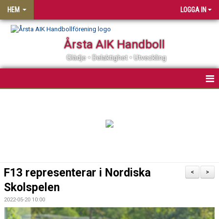
HEM
LOGGA IN
Årsta AIK Handboll
Glädje • Delaktighet • Utveckling
OM ÅRSTA AIK HF
MATCHER
KALENDER
MEDLEMSSKAP
F13 representerar i Nordiska
<
>
KLUBBSHOP
Skolspelen
2022-05-20 10:00
PARTNER