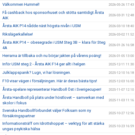
Välkommen Hummel!
2026-05-26 17:43
Få cashback hos sponsorhuset och stötta samtidigt Årsta
2026-03-31 12:48
AIK
Årsta AIK P14 nådde näst högsta nivån i USM
2026-03-10 18:40
Rikslägerkallelse!
2026-03-02 11:52
Årsta AIK P14 – obesegrade i USM Steg 3B – klara för Steg
2026-01-26 16:58
4A
Herrarna är tillbaka och nu börjar jakten på vårens poäng!
2026-01-05 13:00
Inför USM steg 2 - Årsta AIK F14 ger allt i helgen
2025-12-11 11:30
Julklappspanik? Lugn, vi har lösningen.
2025-12-10 16:18
F10 visar vägen i försäljningen. Här är deras bästa tips!
2025-12-03 16:00
Årsta-spelare representerar Handboll Öst i Sverigecupen!
2025-11-07 12:10
Årsta Handboll på plats under höstlovet – samverkan med
2025-11-03 11:16
skolor i fokus
Svenska Handbollförbundet väljer Folksam som ny
2025-10-27 12:56
försäkringspartner
Informationsträff om Idrottshoppet – verktyg för att stärka
2025-10-23 16:59
ungas psykiska hälsa