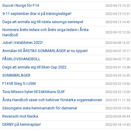
Succé i Norge för F14
2022-04-19 10:22
9-11 september drar vi på träningssläger!
2022-04-13 15:31
Dags att anmäla sig till nästa säsongs seriespel
2022-04-13 14:45
Nominera årets ledare och årets unga ledare i Årsta
2022-04-10 12:26
Handboll
Jubel i Irstablixten 2022!
2022-04-08 16:07
Anmälan till ÅRSTAS SOMMARLÄGER är nu öppen!
2022-04-07 14:17
PÅSKLOVSHANDBOLL
2022-04-02 17:25
Dags att anmäla sig till Eken Cup 2022
2022-03-31 10:38
SOMMARLÄGER
2022-03-29 16:30
F14 till Steg 5 i USM
2022-03-22 13:46
Tuva Nilsson byter till Eskilstuna GUIF
2022-03-22 12:00
Årsta Handboll växer och behöver förstärka organisationen
2022-03-11 11:33
Säsongens sista hemmamatch för damerna!
2022-03-09 19:06
Revansch mot Nacka
2022-03-04 09:44
DERBY på hemmaplan!
2022-02-18 13:40