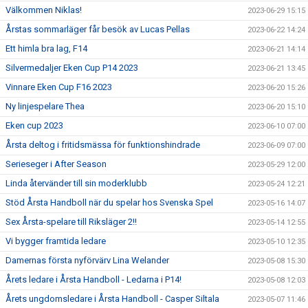
Välkommen Niklas!
2023-06-29 15:15
Årstas sommarläger får besök av Lucas Pellas
2023-06-22 14:24
Ett himla bra lag, F14
2023-06-21 14:14
Silvermedaljer Eken Cup P14 2023
2023-06-21 13:45
Vinnare Eken Cup F16 2023
2023-06-20 15:26
Ny linjespelare Thea
2023-06-20 15:10
Eken cup 2023
2023-06-10 07:00
Årsta deltog i fritidsmässa för funktionshindrade
2023-06-09 07:00
Serieseger i After Season
2023-05-29 12:00
Linda återvänder till sin moderklubb
2023-05-24 12:21
Stöd Årsta Handboll när du spelar hos Svenska Spel
2023-05-16 14:07
Sex Årsta-spelare till Riksläger 2!!
2023-05-14 12:55
Vi bygger framtida ledare
2023-05-10 12:35
Damernas första nyförvärv Lina Welander
2023-05-08 15:30
Årets ledare i Årsta Handboll - Ledarna i P14!
2023-05-08 12:03
Årets ungdomsledare i Årsta Handboll - Casper Siltala
2023-05-07 11:46