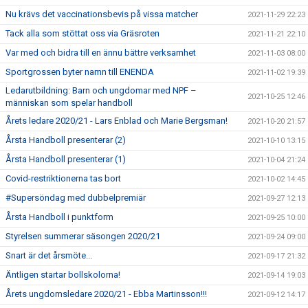
Nu krävs det vaccinationsbevis på vissa matcher
2021-11-29 22:23
Tack alla som stöttat oss via Gräsroten
2021-11-21 22:10
Var med och bidra till en ännu bättre verksamhet
2021-11-03 08:00
Sportgrossen byter namn till ENENDA
2021-11-02 19:39
Ledarutbildning: Barn och ungdomar med NPF –
2021-10-25 12:46
människan som spelar handboll
Årets ledare 2020/21 - Lars Enblad och Marie Bergsman!
2021-10-20 21:57
Årsta Handboll presenterar (2)
2021-10-10 13:15
Årsta Handboll presenterar (1)
2021-10-04 21:24
Covid-restriktionerna tas bort
2021-10-02 14:45
#Supersöndag med dubbelpremiär
2021-09-27 12:13
Årsta Handboll i punktform
2021-09-25 10:00
Styrelsen summerar säsongen 2020/21
2021-09-24 09:00
Snart är det årsmöte...
2021-09-17 21:32
Äntligen startar bollskolorna!
2021-09-14 19:03
Årets ungdomsledare 2020/21 - Ebba Martinsson!!!
2021-09-12 14:17