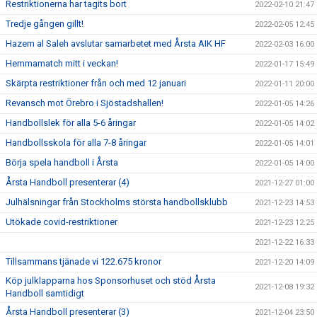
Restriktionerna har tagits bort
2022-02-10 21:47
Tredje gången gillt!
2022-02-05 12:45
Hazem al Saleh avslutar samarbetet med Årsta AIK HF
2022-02-03 16:00
Hemmamatch mitt i veckan!
2022-01-17 15:49
Skärpta restriktioner från och med 12 januari
2022-01-11 20:00
Revansch mot Örebro i Sjöstadshallen!
2022-01-05 14:26
Handbollslek för alla 5-6 åringar
2022-01-05 14:02
Handbollsskola för alla 7-8 åringar
2022-01-05 14:01
Börja spela handboll i Årsta
2022-01-05 14:00
Årsta Handboll presenterar (4)
2021-12-27 01:00
Julhälsningar från Stockholms största handbollsklubb
2021-12-23 14:53
Utökade covid-restriktioner
2021-12-23 12:25
2021-12-22 16:33
Tillsammans tjänade vi 122.675 kronor
2021-12-20 14:09
Köp julklapparna hos Sponsorhuset och stöd Årsta
2021-12-08 19:32
Handboll samtidigt
Årsta Handboll presenterar (3)
2021-12-04 23:50