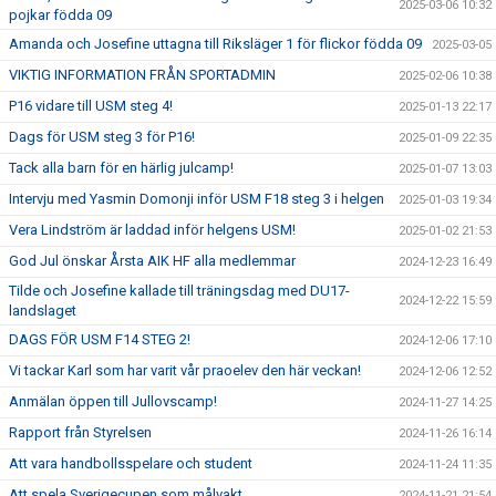
2025-03-06 10:32
pojkar födda 09
Amanda och Josefine uttagna till Riksläger 1 för flickor födda 09
2025-03-05
VIKTIG INFORMATION FRÅN SPORTADMIN
2025-02-06 10:38
P16 vidare till USM steg 4!
2025-01-13 22:17
Dags för USM steg 3 för P16!
2025-01-09 22:35
Tack alla barn för en härlig julcamp!
2025-01-07 13:03
Intervju med Yasmin Domonji inför USM F18 steg 3 i helgen
2025-01-03 19:34
Vera Lindström är laddad inför helgens USM!
2025-01-02 21:53
God Jul önskar Årsta AIK HF alla medlemmar
2024-12-23 16:49
Tilde och Josefine kallade till träningsdag med DU17-
2024-12-22 15:59
landslaget
DAGS FÖR USM F14 STEG 2!
2024-12-06 17:10
Vi tackar Karl som har varit vår praoelev den här veckan!
2024-12-06 12:52
Anmälan öppen till Jullovscamp!
2024-11-27 14:25
Rapport från Styrelsen
2024-11-26 16:14
Att vara handbollsspelare och student
2024-11-24 11:35
Att spela Sverigecupen som målvakt
2024-11-21 21:54