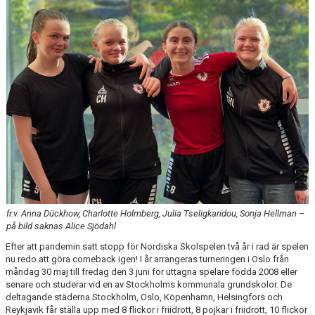
LEDARGUIDEN
fr.v. Anna Dückhow, Charlotte Holmberg, Julia Tseligkaridou, Sonja Hellman –
på bild saknas Alice Sjödahl
Efter att pandemin satt stopp för Nordiska Skolspelen två år i rad är spelen
nu redo att göra comeback igen! I år arrangeras turneringen i Oslo från
måndag 30 maj till fredag den 3 juni för uttagna spelare födda 2008 eller
senare och studerar vid en av Stockholms kommunala grundskolor. De
deltagande städerna Stockholm, Oslo, Köpenhamn, Helsingfors och
Reykjavik får ställa upp med 8 flickor i friidrott, 8 pojkar i friidrott, 10 flickor