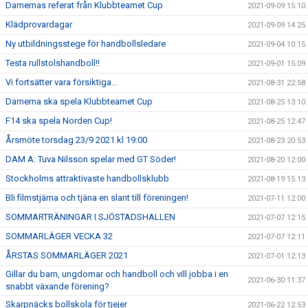
Damernas referat från Klubbteamet Cup
2021-09-09 15:10
Klädprovardagar
2021-09-09 14:25
Ny utbildningsstege för handbollsledare
2021-09-04 10:15
Testa rullstolshandboll!!
2021-09-01 15:09
Vi fortsätter vara försiktiga...
2021-08-31 22:58
Damerna ska spela Klubbteamet Cup
2021-08-25 13:10
F14 ska spela Norden Cup!
2021-08-25 12:47
Årsmöte torsdag 23/9 2021 kl 19:00
2021-08-23 20:53
DAM A: Tuva Nilsson spelar med GT Söder!
2021-08-20 12:00
Stockholms attraktivaste handbollsklubb
2021-08-19 15:13
Bli filmstjärna och tjäna en slant till föreningen!
2021-07-11 12:00
SOMMARTRÄNINGAR I SJÖSTADSHALLEN
2021-07-07 12:15
SOMMARLÄGER VECKA 32
2021-07-07 12:11
ÅRSTAS SOMMARLÄGER 2021
2021-07-01 12:13
Gillar du barn, ungdomar och handboll och vill jobba i en
2021-06-30 11:37
snabbt växande förening?
Skarpnäcks bollskola för tjejer
2021-06-22 12:53