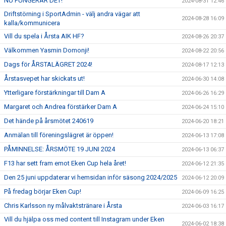
NU FUNGERAR DET!
2024-08-31 12:46
Driftstörning i SportAdmin - välj andra vägar att
2024-08-28 16:09
kalla/kommunicera
Vill du spela i Årsta AIK HF?
2024-08-26 20:37
Välkommen Yasmin Domonji!
2024-08-22 20:56
Dags för ÅRSTALÄGRET 2024!
2024-08-17 12:13
Årstasvepet har skickats ut!
2024-06-30 14:08
Ytterligare förstärkningar till Dam A
2024-06-26 16:29
Margaret och Andrea förstärker Dam A
2024-06-24 15:10
Det hände på årsmötet 240619
2024-06-20 18:21
Anmälan till föreningslägret är öppen!
2024-06-13 17:08
PÅMINNELSE: ÅRSMÖTE 19 JUNI 2024
2024-06-13 06:37
F13 har sett fram emot Eken Cup hela året!
2024-06-12 21:35
Den 25 juni uppdaterar vi hemsidan inför säsong 2024/2025
2024-06-12 20:09
På fredag börjar Eken Cup!
2024-06-09 16:25
Chris Karlsson ny målvaktstränare i Årsta
2024-06-03 16:17
Vill du hjälpa oss med content till Instagram under Eken
2024-06-02 18:38