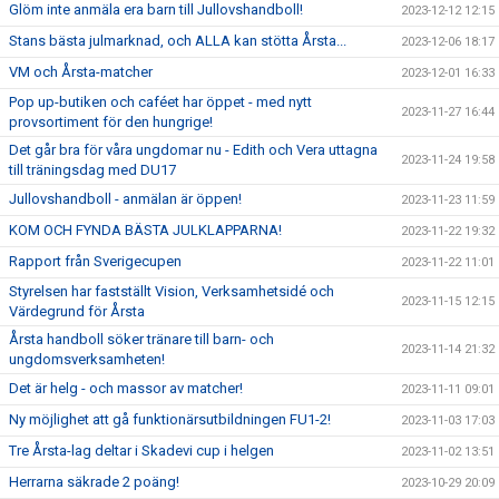
Glöm inte anmäla era barn till Jullovshandboll!
2023-12-12 12:15
Stans bästa julmarknad, och ALLA kan stötta Årsta...
2023-12-06 18:17
VM och Årsta-matcher
2023-12-01 16:33
Pop up-butiken och caféet har öppet - med nytt
2023-11-27 16:44
provsortiment för den hungrige!
Det går bra för våra ungdomar nu - Edith och Vera uttagna
2023-11-24 19:58
till träningsdag med DU17
Jullovshandboll - anmälan är öppen!
2023-11-23 11:59
KOM OCH FYNDA BÄSTA JULKLAPPARNA!
2023-11-22 19:32
Rapport från Sverigecupen
2023-11-22 11:01
Styrelsen har fastställt Vision, Verksamhetsidé och
2023-11-15 12:15
Värdegrund för Årsta
Årsta handboll söker tränare till barn- och
2023-11-14 21:32
ungdomsverksamheten!
Det är helg - och massor av matcher!
2023-11-11 09:01
Ny möjlighet att gå funktionärsutbildningen FU1-2!
2023-11-03 17:03
Tre Årsta-lag deltar i Skadevi cup i helgen
2023-11-02 13:51
Herrarna säkrade 2 poäng!
2023-10-29 20:09