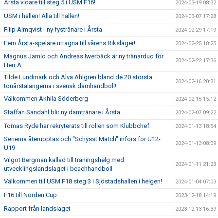
Årsta vidare till steg 5 i USM F16!
2024-03-19 08:32
USM i hallen! Alla till hallen!
2024-03-07 17:28
Filip Almqvist - ny fystränare i Årsta
2024-02-29 17:19
Fem Årsta-spelare uttagna till vårens Riksläger!
2024-02-25 18:25
Magnus Jarnlo och Andreas Iwerbäck är ny tränarduo för
2024-02-22 17:36
Herr A
Tilde Lundmark och Alva Ahlgren bland de 20 största
2024-02-16 20:31
tonårstalangerna i svensk damhandboll!
Välkommen Akhila Söderberg
2024-02-15 15:12
Staffan Sandahl blir ny damtränare i Årsta
2024-02-07 09:22
Tomas Ryde har rekryterats till rollen som Klubbchef
2024-01-13 18:54
Serierna återupptas och "Schysst Match" införs för U12-
2024-01-13 08:09
U19
Vilgot Bergman kallad till träningshelg med
2024-01-11 21:23
utvecklingslandslaget i beachhandboll
Välkommen till USM F18 steg 3 i Sjöstadshallen i helgen!
2024-01-04 07:03
F16 till Norden Cup
2023-12-18 14:19
Rapport från landslaget
2023-12-13 16:39