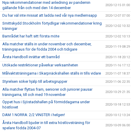
Nya rekommendationer med anledning av pandemin
2020-12-15 01:00
gällande från och med den 14 december
Du har väl inte missat att ladda ned vår nya medlemsapp
2020-12-07 07:00
Smittskydd Stockholm förtydligar rekommendationer kring
2020-12-02 10:32
träningar
Barnrådet har haft sitt första möte
2020-12-02 10:13
Alla matcher ställs in under november och december,
2020-11-19 08:29
träningspaus för de födda 2004 och tidigare
Årsta Handboll inrättar ett barnråd
2020-11-18 20:12
Utökade restriktioner påverkar verksamheten
2020-11-16 17:12
Målvaktsträningarna i Skarpnäckshallen ställs in tills vidare
2020-11-07 18:37
Styrelsen söker hjälp till arbetsgrupper
2020-11-06 22:35
Alla matcher flyttas fram, seniorer och juniorer pausar
2020-10-29 21:35
träningarna, till och med 19 november
Öppet hus i Sjöstadshallen på förmiddagarna under
2020-10-18 12:53
höstlovet
DAM 1 NORRA: 2/2 VINSTER i helgen!
2020-10-12 13:24
Årsta Handboll bjuder in till extra höstlovsträning för
2020-10-09 06:00
spelare födda 2004-07