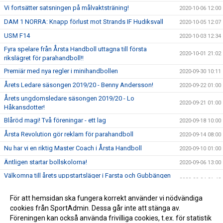
Vi fortsätter satsningen på målvaktsträning!
2020-10-06 12:00
DAM 1 NORRA: Knapp förlust mot Strands IF Hudiksvall
2020-10-05 12:07
USM F14
2020-10-03 12:34
Fyra spelare från Årsta Handboll uttagna till första
2020-10-01 21:02
rikslägret för parahandboll!!
Premiär med nya regler i minihandbollen
2020-09-30 10:11
Årets Ledare säsongen 2019/20 - Benny Andersson!
2020-09-22 01:00
Årets ungdomsledare säsongen 2019/20 - Lo
2020-09-21 01:00
Håkansdotter!
Blåröd magi! Två föreningar - ett lag
2020-09-18 10:00
Årsta Revolution gör reklam för parahandboll
2020-09-14 08:00
Nu har vi en riktig Master Coach i Årsta Handboll
2020-09-10 01:00
Äntligen startar bollskolorna!
2020-09-06 13:00
Välkomna till årets uppstartsläger i Farsta och Gubbängen
2020-09-04 21:43
11-13 september
Välkomna till Årsmöte den 24 september
För att hemsidan ska fungera korrekt använder vi nödvändiga
2020-09-01 23:11
cookies från SportAdmin. Dessa går inte att stänga av.
SOMMARAKTIVITETR PÅ SKARPNÄCKSFÄLTET!
2020-06-26 16:39
Föreningen kan också använda frivilliga cookies, t.ex. för statistik