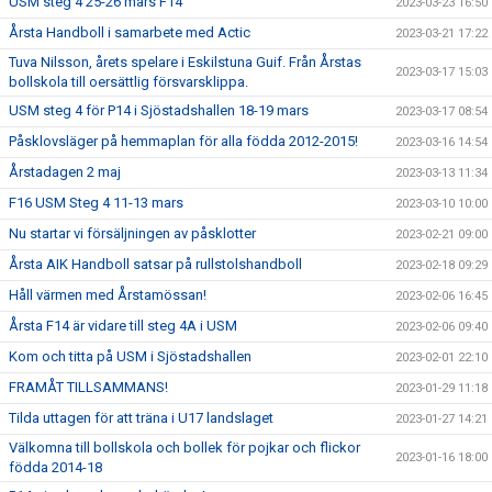
USM steg 4 25-26 mars F14
2023-03-23 16:50
Årsta Handboll i samarbete med Actic
2023-03-21 17:22
Tuva Nilsson, årets spelare i Eskilstuna Guif. Från Årstas
2023-03-17 15:03
bollskola till oersättlig försvarsklippa.
USM steg 4 för P14 i Sjöstadshallen 18-19 mars
2023-03-17 08:54
Påsklovsläger på hemmaplan för alla födda 2012-2015!
2023-03-16 14:54
Årstadagen 2 maj
2023-03-13 11:34
F16 USM Steg 4 11-13 mars
2023-03-10 10:00
Nu startar vi försäljningen av påsklotter
2023-02-21 09:00
Årsta AIK Handboll satsar på rullstolshandboll
2023-02-18 09:29
Håll värmen med Årstamössan!
2023-02-06 16:45
Årsta F14 är vidare till steg 4A i USM
2023-02-06 09:40
Kom och titta på USM i Sjöstadshallen
2023-02-01 22:10
FRAMÅT TILLSAMMANS!
2023-01-29 11:18
Tilda uttagen för att träna i U17 landslaget
2023-01-27 14:21
Välkomna till bollskola och bollek för pojkar och flickor
2023-01-16 18:00
födda 2014-18