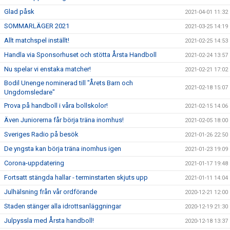
Glad påsk
2021-04-01 11:32
SOMMARLÄGER 2021
2021-03-25 14:19
Allt matchspel inställt!
2021-02-25 14:53
Handla via Sponsorhuset och stötta Årsta Handboll
2021-02-24 13:57
Nu spelar vi enstaka matcher!
2021-02-21 17:02
Bodil Unenge nominerad till "Årets Barn och
2021-02-18 15:07
Ungdomsledare"
Prova på handboll i våra bollskolor!
2021-02-15 14:06
Även Juniorerna får börja träna inomhus!
2021-02-05 18:00
Sveriges Radio på besök
2021-01-26 22:50
De yngsta kan börja träna inomhus igen
2021-01-23 19:09
Corona-uppdatering
2021-01-17 19:48
Fortsatt stängda hallar - terminstarten skjuts upp
2021-01-11 14:04
Julhälsning från vår ordförande
2020-12-21 12:00
Staden stänger alla idrottsanläggningar
2020-12-19 21:30
Julpyssla med Årsta handboll!
2020-12-18 13:37