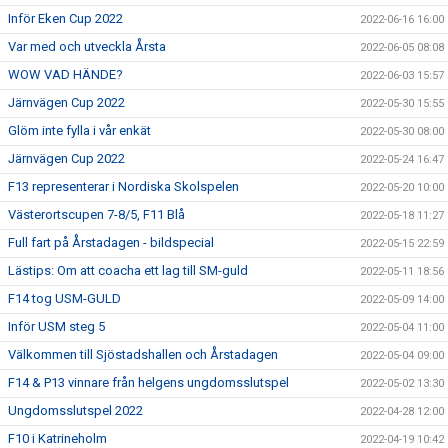
Inför Eken Cup 2022
2022-06-16 16:00
Var med och utveckla Årsta
2022-06-05 08:08
WOW VAD HÄNDE?
2022-06-03 15:57
Järnvägen Cup 2022
2022-05-30 15:55
Glöm inte fylla i vår enkät
2022-05-30 08:00
Järnvägen Cup 2022
2022-05-24 16:47
F13 representerar i Nordiska Skolspelen
2022-05-20 10:00
Västerortscupen 7-8/5, F11 Blå
2022-05-18 11:27
Full fart på Årstadagen - bildspecial
2022-05-15 22:59
Lästips: Om att coacha ett lag till SM-guld
2022-05-11 18:56
F14 tog USM-GULD
2022-05-09 14:00
Inför USM steg 5
2022-05-04 11:00
Välkommen till Sjöstadshallen och Årstadagen
2022-05-04 09:00
F14 & P13 vinnare från helgens ungdomsslutspel
2022-05-02 13:30
Ungdomsslutspel 2022
2022-04-28 12:00
F10 i Katrineholm
2022-04-19 10:42