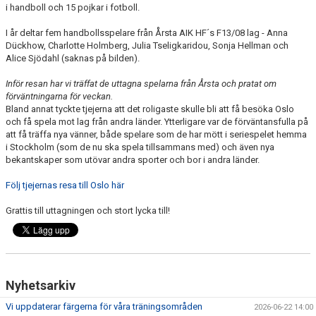
i handboll och 15 pojkar i fotboll.
I år deltar fem handbollsspelare från Årsta AIK HF´s F13/08 lag - Anna
Dückhow, Charlotte Holmberg, Julia Tseligkaridou, Sonja Hellman och
Alice Sjödahl (saknas på bilden).
Inför resan har vi träffat de uttagna spelarna från Årsta och pratat om
förväntningarna för veckan.
Bland annat tyckte tjejerna att det roligaste skulle bli att få besöka Oslo
och få spela mot lag från andra länder. Ytterligare var de förväntansfulla på
att få träffa nya vänner, både spelare som de har mött i seriespelet hemma
i Stockholm (som de nu ska spela tillsammans med) och även nya
bekantskaper som utövar andra sporter och bor i andra länder.
Följ tjejernas resa till Oslo här
Grattis till uttagningen och stort lycka till!
Nyhetsarkiv
Vi uppdaterar färgerna för våra träningsområden
2026-06-22 14:00