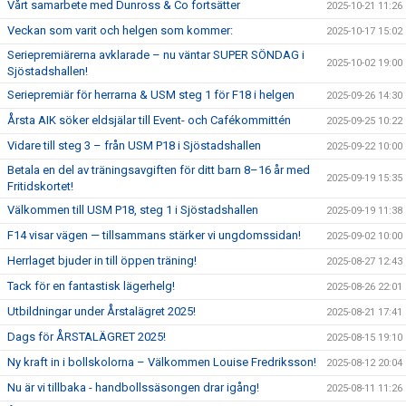
Vårt samarbete med Dunross & Co fortsätter
2025-10-21 11:26
Veckan som varit och helgen som kommer:
2025-10-17 15:02
Seriepremiärerna avklarade – nu väntar SUPER SÖNDAG i
2025-10-02 19:00
Sjöstadshallen!
Seriepremiär för herrarna & USM steg 1 för F18 i helgen
2025-09-26 14:30
Årsta AIK söker eldsjälar till Event- och Cafékommittén
2025-09-25 10:22
Vidare till steg 3 – från USM P18 i Sjöstadshallen
2025-09-22 10:00
Betala en del av träningsavgiften för ditt barn 8–16 år med
2025-09-19 15:35
Fritidskortet!
Välkommen till USM P18, steg 1 i Sjöstadshallen
2025-09-19 11:38
F14 visar vägen — tillsammans stärker vi ungdomssidan!
2025-09-02 10:00
Herrlaget bjuder in till öppen träning!
2025-08-27 12:43
Tack för en fantastisk lägerhelg!
2025-08-26 22:01
Utbildningar under Årstalägret 2025!
2025-08-21 17:41
Dags för ÅRSTALÄGRET 2025!
2025-08-15 19:10
Ny kraft in i bollskolorna – Välkommen Louise Fredriksson!
2025-08-12 20:04
Nu är vi tillbaka - handbollssäsongen drar igång!
2025-08-11 11:26