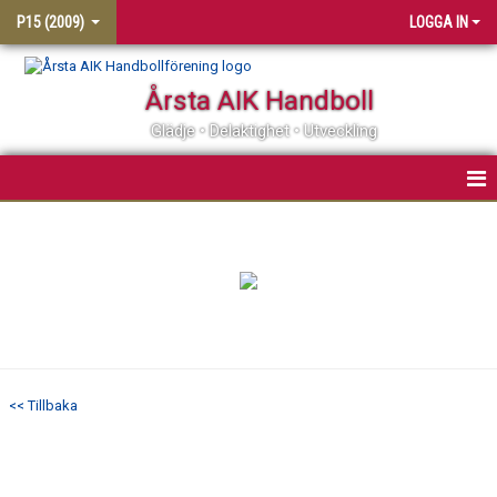
P15 (2009)
LOGGA IN
Årsta AIK Handboll
Glädje • Delaktighet • Utveckling
HEM
KONTAKT
NYHETER
KALENDER
<< Tillbaka
MATCHER
TRUPPEN