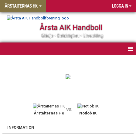
ÅRSTAITERNAS HK
LOGGA IN
Årsta AIK Handboll
Glädje • Delaktighet • Utveckling
HEM
KONTAKT
NYHETER
KALENDER
vs
Årstaiternas HK
Notlob IK
MATCHER
TABELL
INFORMATION